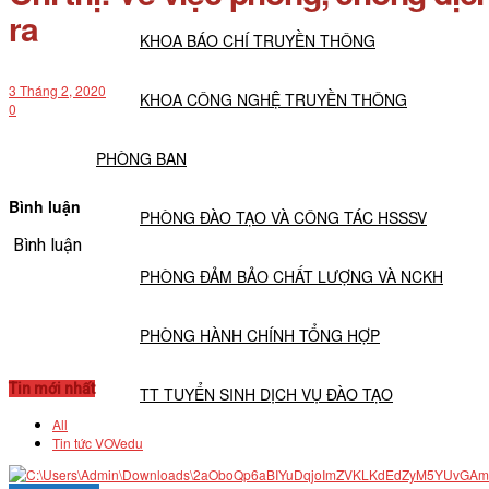
ra
KHOA BÁO CHÍ TRUYỀN THÔNG
3 Tháng 2, 2020
KHOA CÔNG NGHỆ TRUYỀN THÔNG
0
PHÒNG BAN
Bình luận
PHÒNG ĐÀO TẠO VÀ CÔNG TÁC HSSSV
Bình luận
PHÒNG ĐẢM BẢO CHẤT LƯỢNG VÀ NCKH
PHÒNG HÀNH CHÍNH TỔNG HỢP
Tin mới nhất
TT TUYỂN SINH DỊCH VỤ ĐÀO TẠO
All
Tin tức VOVedu
NGHIÊN CỨU KHOA HỌC