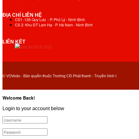
ĐỊA CHỈ LIÊN HỆ
CS1: 136 Quy Lưu - P. Phủ Lý - Ninh Bình
CS 2: Khu ĐT Lam Hạ - P. Hà Nam - Ninh Bình
LIÊN KẾT
© VOVedu - Bản quyền thuộc Trường CĐ Phát thanh - Truyền hình I
Welcome Back!
Login to your account below