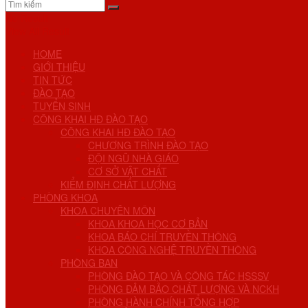
No Result
View All Result
HOME
GIỚI THIỆU
TIN TỨC
ĐÀO TẠO
TUYỂN SINH
CÔNG KHAI HĐ ĐÀO TẠO
CÔNG KHAI HĐ ĐÀO TẠO
CHƯƠNG TRÌNH ĐÀO TẠO
ĐỘI NGŨ NHÀ GIÁO
CƠ SỞ VẬT CHẤT
KIỂM ĐỊNH CHẤT LƯỢNG
PHÒNG KHOA
KHOA CHUYÊN MÔN
KHOA KHOA HỌC CƠ BẢN
KHOA BÁO CHÍ TRUYỀN THÔNG
KHOA CÔNG NGHỆ TRUYỀN THÔNG
PHÒNG BAN
PHÒNG ĐÀO TẠO VÀ CÔNG TÁC HSSSV
PHÒNG ĐẢM BẢO CHẤT LƯỢNG VÀ NCKH
PHÒNG HÀNH CHÍNH TỔNG HỢP