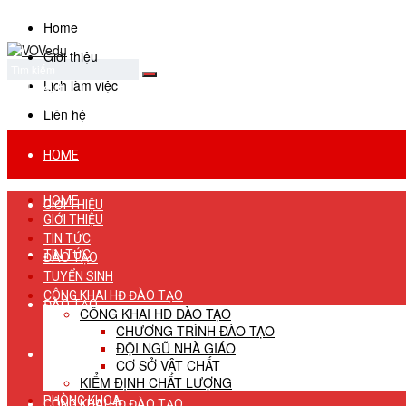
Home
Giới thiệu
Lịch làm việc
No Result
View All Result
Liên hệ
HOME
HOME
GIỚI THIỆU
GIỚI THIỆU
TIN TỨC
TIN TỨC
ĐÀO TẠO
TUYỂN SINH
CÔNG KHAI HĐ ĐÀO TẠO
ĐÀO TẠO
CÔNG KHAI HĐ ĐÀO TẠO
CHƯƠNG TRÌNH ĐÀO TẠO
ĐỘI NGŨ NHÀ GIÁO
TUYỂN SINH
CƠ SỞ VẬT CHẤT
KIỂM ĐỊNH CHẤT LƯỢNG
PHÒNG KHOA
CÔNG KHAI HĐ ĐÀO TẠO