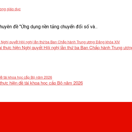
rong giáo dục
uyên đề "Ứng dụng nền tảng chuyển đổi số và...
khai thực hiện Nghị quyết Hội nghị lần thứ ba Ban Chấp hành Trung ư
 thực hiện đề tài khoa học cấp Bộ năm 2026