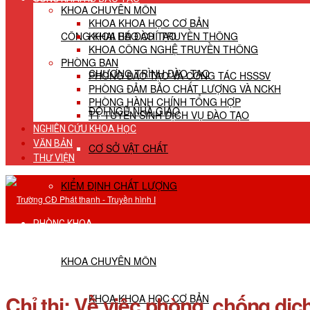
KHOA CHUYÊN MÔN
KHOA KHOA HỌC CƠ BẢN
CÔNG KHAI HĐ ĐÀO TẠO
KHOA BÁO CHÍ TRUYỀN THÔNG
KHOA CÔNG NGHỆ TRUYỀN THÔNG
PHÒNG BAN
CHƯƠNG TRÌNH ĐÀO TẠO
PHÒNG ĐÀO TẠO VÀ CÔNG TÁC HSSSV
PHÒNG ĐẢM BẢO CHẤT LƯỢNG VÀ NCKH
PHÒNG HÀNH CHÍNH TỔNG HỢP
ĐỘI NGŨ NHÀ GIÁO
TT TUYỂN SINH DỊCH VỤ ĐÀO TẠO
NGHIÊN CỨU KHOA HỌC
VĂN BẢN
CƠ SỞ VẬT CHẤT
THƯ VIỆN
KIỂM ĐỊNH CHẤT LƯỢNG
PHÒNG KHOA
KHOA CHUYÊN MÔN
Chỉ thị: Về việc phòng, chống dị
KHOA KHOA HỌC CƠ BẢN