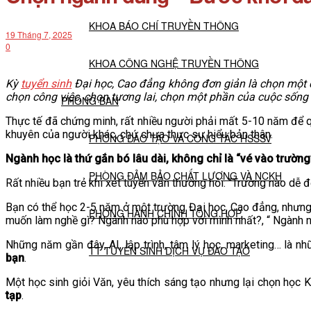
KHOA BÁO CHÍ TRUYỀN THÔNG
19 Tháng 7, 2025
0
KHOA CÔNG NGHỆ TRUYỀN THÔNG
Kỳ
tuyển sinh
Đại học, Cao đẳng không đơn giản là chọn một c
chọn công việc, chọn tương lai, chọn một phần của cuộc sống
PHÒNG BAN
Thực tế đã chứng minh, rất nhiều người phải mất 5-10 năm để q
khuyên của người khác, chứ chưa thực sự hiểu bản thân.
PHÒNG ĐÀO TẠO VÀ CÔNG TÁC HSSSV
Ngành học là thứ gắn bó lâu dài, không chỉ là “vé vào trường
PHÒNG ĐẢM BẢO CHẤT LƯỢNG VÀ NCKH
Rất nhiều bạn trẻ khi xét tuyển vẫn thường hỏi: “Trường nào dễ đ
Bạn có thể học 2-5 năm ở một trường Đại học, Cao đẳng, nhưng n
PHÒNG HÀNH CHÍNH TỔNG HỢP
muốn làm nghề gì? Ngành nào phù hợp với mình nhất?, “ Ngành nà
Những năm gần đây, AI, lập trình, tâm lý học, marketing… là n
TT TUYỂN SINH DỊCH VỤ ĐÀO TẠO
bạn
.
Một học sinh giỏi Văn, yêu thích sáng tạo nhưng lại chọn học 
NGHIÊN CỨU KHOA HỌC
tạp
.