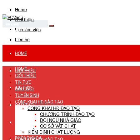
Home
Giới thiệu
Lịch làm việc
No Result
View All Result
Liên hệ
HOME
HOME
GIỚI THIỆU
GIỚI THIỆU
TIN TỨC
TIN TỨC
ĐÀO TẠO
TUYỂN SINH
CÔNG KHAI HĐ ĐÀO TẠO
ĐÀO TẠO
CÔNG KHAI HĐ ĐÀO TẠO
CHƯƠNG TRÌNH ĐÀO TẠO
ĐỘI NGŨ NHÀ GIÁO
TUYỂN SINH
CƠ SỞ VẬT CHẤT
KIỂM ĐỊNH CHẤT LƯỢNG
PHÒNG KHOA
CÔNG KHAI HĐ ĐÀO TẠO