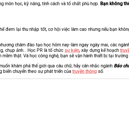
g môn học, kỹ năng, tính cách và tố chất phù hợp.
Bạn không th
thể đem lại thu nhập tốt, cơ hội việc làm cao nhưng nếu bạn kh
i phương châm đào tạo học hôm nay-làm ngay ngày mai, các ngành
dựng, chụp ảnh… Học PR là tổ chức
sự kiện
, xây dựng kế hoạch
truy
hần mềm thật. Và học công nghệ, bạn sẽ vận hành thiết bị tại trườn
và muốn khám phá thế giới qua câu chữ, hãy cân nhắc ngành
Báo ch
g biến chuyển theo sự phát triển của
truyền thông
số.