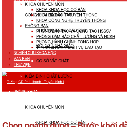
KHOA CHUYÊN MÔN
KHOA KHOA HỌC CƠ BẢN
CÔNG KHAI HĐ ĐÀO TẠO
KHOA BÁO CHÍ TRUYỀN THÔNG
KHOA CÔNG NGHỆ TRUYỀN THÔNG
PHÒNG BAN
CHƯƠNG TRÌNH ĐÀO TẠO
PHÒNG ĐÀO TẠO VÀ CÔNG TÁC HSSSV
PHÒNG ĐẢM BẢO CHẤT LƯỢNG VÀ NCKH
PHÒNG HÀNH CHÍNH TỔNG HỢP
ĐỘI NGŨ NHÀ GIÁO
TT TUYỂN SINH DỊCH VỤ ĐÀO TẠO
NGHIÊN CỨU KHOA HỌC
VĂN BẢN
CƠ SỞ VẬT CHẤT
THƯ VIỆN
KIỂM ĐỊNH CHẤT LƯỢNG
PHÒNG KHOA
KHOA CHUYÊN MÔN
Chọn ngành đúng – Bước khởi đầu
KHOA KHOA HỌC CƠ BẢN