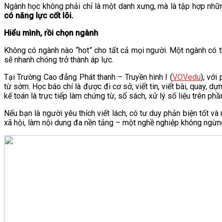
Ngành học không phải chỉ là một danh xưng, mà là tập hợp nhữn
VĂN BẢN
có năng lực cốt lõi.
Hiểu mình, rồi chọn ngành
THƯ VIỆN
Không có ngành nào “hot” cho tất cả mọi người. Một ngành có 
sẽ nhanh chóng trở thành áp lực.
Tại Trường Cao đẳng Phát thanh – Truyền hình I (
VOVedu
), vớ
từ sớm. Học báo chí là được đi cơ sở, viết tin, viết bài, quay, 
kế toán là trực tiếp làm chứng từ, sổ sách, xử lý số liệu trên p
Nếu bạn là người yêu thích viết lách, có tư duy phản biện tốt 
xã hội, làm nội dung đa nền tảng – một nghề nghiệp không ngừn