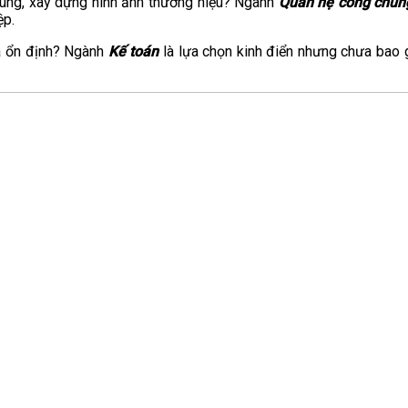
chúng, xây dựng hình ảnh thương hiệu? Ngành
Quan hệ công chún
ệp.
và ổn định? Ngành
Kế toán
là lựa chọn kinh điển nhưng chưa bao g