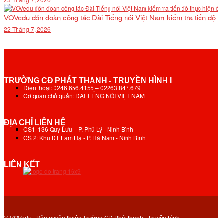
VOVedu đón đoàn công tác Đài Tiếng nói Việt Nam kiểm tra tiến độ
22 Tháng 7, 2026
TRƯỜNG CĐ PHÁT THANH - TRUYỀN HÌNH I
Điện thoại: 0246.656.4155 – 02263.847.679
Cơ quan chủ quản: ĐÀI TIẾNG NÓI VIỆT NAM
ĐỊA CHỈ LIÊN HỆ
CS1: 136 Quy Lưu - P. Phủ Lý - Ninh Bình
CS 2: Khu ĐT Lam Hạ - P. Hà Nam - Ninh Bình
LIÊN KẾT