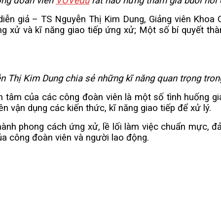
ông đoàn viên
VOVedu
rất hào hứng tham gia buổi nói
diễn giả – TS Nguyễn Thị Kim Dung, Giảng viên Khoa
 ứng xử và kĩ năng giao tiếp ứng xử; Một số bí quyết th
n Thị Kim Dung chia sẻ những kĩ năng quan trọng trong
an tâm của các công đoàn viên là một số tình huống gi
vận dụng các kiến thức, kĩ năng giao tiếp để xử lý.
nh phong cách ứng xử, lề lối làm việc chuẩn mực, đả
của công đoàn viên và người lao động.