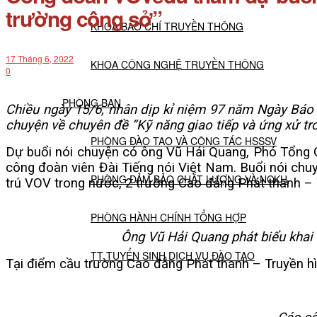
trường công sở”
KHOA BÁO CHÍ TRUYỀN THÔNG
17 Tháng 6, 2022
KHOA CÔNG NGHỆ TRUYỀN THÔNG
0
PHÒNG BAN
Chiều ngày 15/6, nhân dịp kỉ niệm 97 năm Ngày Báo
chuyện về chuyên đề “Kỹ năng giao tiếp và ứng xử tr
PHÒNG ĐÀO TẠO VÀ CÔNG TÁC HSSSV
Dự buổi nói chuyện có ông Vũ Hải Quang, Phó Tổng G
công đoàn viên Đài Tiếng nói Việt Nam. Buổi nói chu
PHÒNG ĐẢM BẢO CHẤT LƯỢNG VÀ NCKH
trú VOV trong nước, 2 trường Cao đẳng Phát thanh – T
PHÒNG HÀNH CHÍNH TỔNG HỢP
Ông Vũ Hải Quang phát biểu khai 
TT TUYỂN SINH DỊCH VỤ ĐÀO TẠO
Tại điểm cầu trường Cao đẳng Phát thanh – Truyền h
NGHIÊN CỨU KHOA HỌC