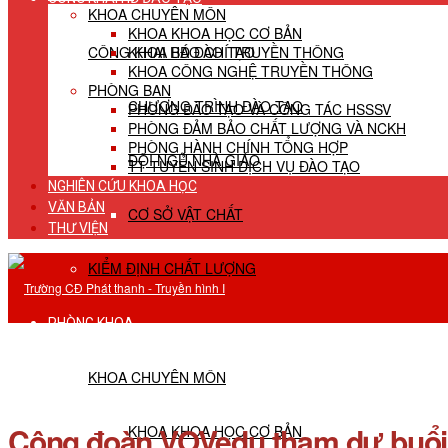
KHOA CHUYÊN MÔN
KHOA KHOA HỌC CƠ BẢN
CÔNG KHAI HĐ ĐÀO TẠO
KHOA BÁO CHÍ TRUYỀN THÔNG
KHOA CÔNG NGHỆ TRUYỀN THÔNG
PHÒNG BAN
CHƯƠNG TRÌNH ĐÀO TẠO
PHÒNG ĐÀO TẠO VÀ CÔNG TÁC HSSSV
PHÒNG ĐẢM BẢO CHẤT LƯỢNG VÀ NCKH
PHÒNG HÀNH CHÍNH TỔNG HỢP
ĐỘI NGŨ NHÀ GIÁO
TT TUYỂN SINH DỊCH VỤ ĐÀO TẠO
NGHIÊN CỨU KHOA HỌC
VĂN BẢN
CƠ SỞ VẬT CHẤT
THƯ VIỆN
KIỂM ĐỊNH CHẤT LƯỢNG
PHÒNG KHOA
KHOA CHUYÊN MÔN
Công đoàn VOVedu tham dự buổi n
KHOA KHOA HỌC CƠ BẢN