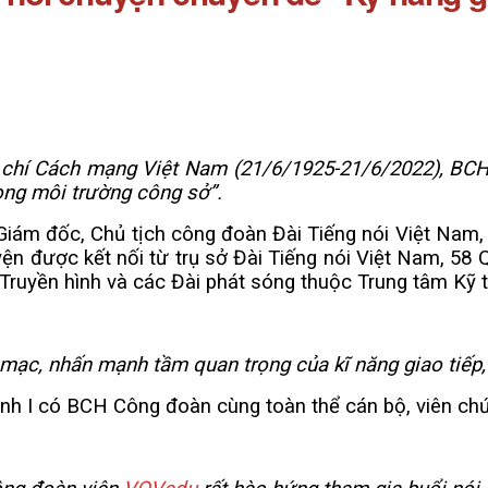
 chí Cách mạng Việt Nam (21/6/1925-21/6/2022), BCH
ong môi trường công sở”.
iám đốc, Chủ tịch công đoàn Đài Tiếng nói Việt Nam,
yện được kết nối từ trụ sở Đài Tiếng nói Việt Nam, 5
ruyền hình và các Đài phát sóng thuộc Trung tâm Kỹ th
mạc, nhấn mạnh tầm quan trọng của kĩ năng giao tiếp
ình I có BCH Công đoàn cùng toàn thể cán bộ, viên c