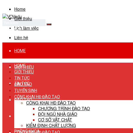
Home
Giới thiệu
Lịch làm việc
No Result
View All Result
Liên hệ
HOME
HOME
GIỚI THIỆU
GIỚI THIỆU
TIN TỨC
TIN TỨC
ĐÀO TẠO
TUYỂN SINH
CÔNG KHAI HĐ ĐÀO TẠO
ĐÀO TẠO
CÔNG KHAI HĐ ĐÀO TẠO
CHƯƠNG TRÌNH ĐÀO TẠO
ĐỘI NGŨ NHÀ GIÁO
TUYỂN SINH
CƠ SỞ VẬT CHẤT
KIỂM ĐỊNH CHẤT LƯỢNG
PHÒNG KHOA
CÔNG KHAI HĐ ĐÀO TẠO