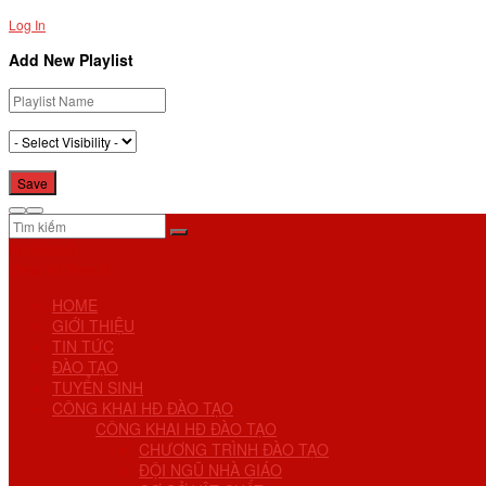
Log In
Add New Playlist
No Result
View All Result
HOME
GIỚI THIỆU
TIN TỨC
ĐÀO TẠO
TUYỂN SINH
CÔNG KHAI HĐ ĐÀO TẠO
CÔNG KHAI HĐ ĐÀO TẠO
CHƯƠNG TRÌNH ĐÀO TẠO
ĐỘI NGŨ NHÀ GIÁO