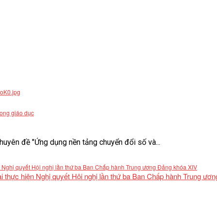
rong giáo dục
uyên đề "Ứng dụng nền tảng chuyển đổi số và...
khai thực hiện Nghị quyết Hội nghị lần thứ ba Ban Chấp hành Trung ư