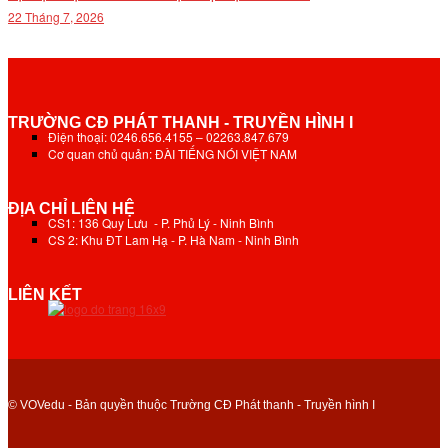
22 Tháng 7, 2026
TRƯỜNG CĐ PHÁT THANH - TRUYỀN HÌNH I
Điện thoại: 0246.656.4155 – 02263.847.679
Cơ quan chủ quản: ĐÀI TIẾNG NÓI VIỆT NAM
ĐỊA CHỈ LIÊN HỆ
CS1: 136 Quy Lưu - P. Phủ Lý - Ninh Bình
CS 2: Khu ĐT Lam Hạ - P. Hà Nam - Ninh Bình
LIÊN KẾT
© VOVedu - Bản quyền thuộc Trường CĐ Phát thanh - Truyền hình I