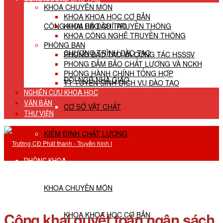
KHOA CHUYÊN MÔN
KHOA KHOA HỌC CƠ BẢN
CÔNG KHAI HĐ ĐÀO TẠO
KHOA BÁO CHÍ TRUYỀN THÔNG
KHOA CÔNG NGHỆ TRUYỀN THÔNG
PHÒNG BAN
CHƯƠNG TRÌNH ĐÀO TẠO
PHÒNG ĐÀO TẠO VÀ CÔNG TÁC HSSSV
PHÒNG ĐẢM BẢO CHẤT LƯỢNG VÀ NCKH
PHÒNG HÀNH CHÍNH TỔNG HỢP
ĐỘI NGŨ NHÀ GIÁO
TT TUYỂN SINH DỊCH VỤ ĐÀO TẠO
NGHIÊN CỨU KHOA HỌC
VĂN BẢN
CƠ SỞ VẬT CHẤT
THƯ VIỆN
KIỂM ĐỊNH CHẤT LƯỢNG
PHÒNG KHOA
KHOA CHUYÊN MÔN
Công khai quyết toán ngân sách
KHOA KHOA HỌC CƠ BẢN