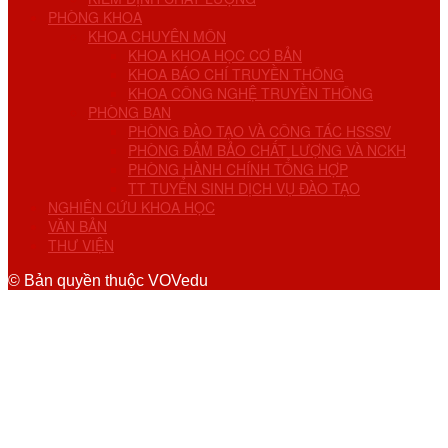
PHÒNG KHOA
KHOA CHUYÊN MÔN
KHOA KHOA HỌC CƠ BẢN
KHOA BÁO CHÍ TRUYỀN THÔNG
KHOA CÔNG NGHỆ TRUYỀN THÔNG
PHÒNG BAN
PHÒNG ĐÀO TẠO VÀ CÔNG TÁC HSSSV
PHÒNG ĐẢM BẢO CHẤT LƯỢNG VÀ NCKH
PHÒNG HÀNH CHÍNH TỔNG HỢP
TT TUYỂN SINH DỊCH VỤ ĐÀO TẠO
NGHIÊN CỨU KHOA HỌC
VĂN BẢN
THƯ VIỆN
© Bản quyền thuộc VOVedu