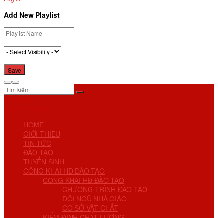
Add New Playlist
No Result
View All Result
HOME
GIỚI THIỆU
TIN TỨC
ĐÀO TẠO
TUYỂN SINH
CÔNG KHAI HĐ ĐÀO TẠO
CÔNG KHAI HĐ ĐÀO TẠO
CHƯƠNG TRÌNH ĐÀO TẠO
ĐỘI NGŨ NHÀ GIÁO
CƠ SỞ VẬT CHẤT
KIỂM ĐỊNH CHẤT LƯỢNG