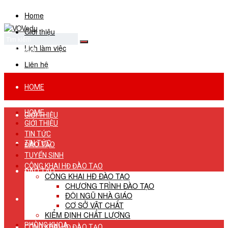
Home
Giới thiệu
Lịch làm việc
No Result
View All Result
Liên hệ
HOME
HOME
GIỚI THIỆU
GIỚI THIỆU
TIN TỨC
TIN TỨC
ĐÀO TẠO
TUYỂN SINH
CÔNG KHAI HĐ ĐÀO TẠO
ĐÀO TẠO
CÔNG KHAI HĐ ĐÀO TẠO
CHƯƠNG TRÌNH ĐÀO TẠO
ĐỘI NGŨ NHÀ GIÁO
TUYỂN SINH
CƠ SỞ VẬT CHẤT
KIỂM ĐỊNH CHẤT LƯỢNG
PHÒNG KHOA
CÔNG KHAI HĐ ĐÀO TẠO