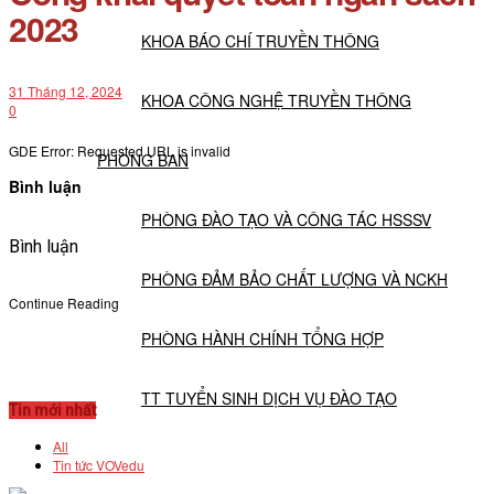
2023
KHOA BÁO CHÍ TRUYỀN THÔNG
31 Tháng 12, 2024
KHOA CÔNG NGHỆ TRUYỀN THÔNG
0
GDE Error: Requested URL is invalid
PHÒNG BAN
Bình luận
PHÒNG ĐÀO TẠO VÀ CÔNG TÁC HSSSV
Bình luận
PHÒNG ĐẢM BẢO CHẤT LƯỢNG VÀ NCKH
Continue Reading
PHÒNG HÀNH CHÍNH TỔNG HỢP
TT TUYỂN SINH DỊCH VỤ ĐÀO TẠO
Tin mới nhất
All
NGHIÊN CỨU KHOA HỌC
Tin tức VOVedu