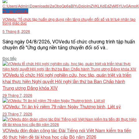
VĂN BẢN
Tin tức VOVedu
VOVedu: Tổ chức tập huấn ứng dụng nền tảng chuyển đổi số và trí tuệ nhân tạo
trong giáo dục
THƯ VIỆN
5 Tháng 8, 2026
Sáng ngày 04/8/2026, VOVedu tổ chức chương trình tập huấn
chuyên đề "Ứng dụng nền tảng chuyển đổi số và...
Details
Đọc tiếp
VOVedu tổ chức Hội nghị nghiên cứu, học tập, quán triệt và triển
khai thực hiện Nghị quyết Hội nghị lần thứ ba Ban Chấp hành
Trung ương Đảng khóa XIV
29 Tháng 7, 2026
VOVedu: Tri ân kỷ niệm 79 năm Ngày Thương binh, Liệt sỹ
23 Tháng 7, 2026
VOVedu đón đoàn công tác Đài Tiếng nói Việt Nam kiểm tra tiến
độ thực hiện đề tài khoa học cấp Bộ năm 2026