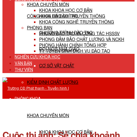
KHOA CHUYÊN MÔN
KHOA KHOA HỌC CƠ BẢN
CÔNG KHAI HĐ ĐÀO TẠO
KHOA BÁO CHÍ TRUYỀN THÔNG
KHOA CÔNG NGHỆ TRUYỀN THÔNG
PHÒNG BAN
CHƯƠNG TRÌNH ĐÀO TẠO
PHÒNG ĐÀO TẠO VÀ CÔNG TÁC HSSSV
PHÒNG ĐẢM BẢO CHẤT LƯỢNG VÀ NCKH
PHÒNG HÀNH CHÍNH TỔNG HỢP
ĐỘI NGŨ NHÀ GIÁO
TT TUYỂN SINH DỊCH VỤ ĐÀO TẠO
NGHIÊN CỨU KHOA HỌC
VĂN BẢN
CƠ SỞ VẬT CHẤT
THƯ VIỆN
KIỂM ĐỊNH CHẤT LƯỢNG
PHÒNG KHOA
KHOA CHUYÊN MÔN
Cuộc thi ảnh: Sẻ chia khoảnh
KHOA KHOA HỌC CƠ BẢN