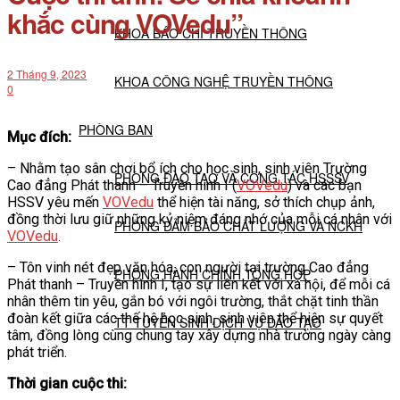
khắc cùng VOVedu”
KHOA BÁO CHÍ TRUYỀN THÔNG
2 Tháng 9, 2023
KHOA CÔNG NGHỆ TRUYỀN THÔNG
0
PHÒNG BAN
Mục đích:
– Nhằm tạo sân chơi bổ ích cho học sinh, sinh viên Trường
PHÒNG ĐÀO TẠO VÀ CÔNG TÁC HSSSV
Cao đẳng Phát thanh – Truyền hình I (
VOVedu
) và các bạn
HSSV yêu mến
VOVedu
thể hiện tài năng, sở thích chụp ảnh,
đồng thời lưu giữ những kỷ niệm đáng nhớ của mỗi cá nhân với
PHÒNG ĐẢM BẢO CHẤT LƯỢNG VÀ NCKH
VOVedu
.
– Tôn vinh nét đẹp văn hóa, con người tại trường Cao đẳng
PHÒNG HÀNH CHÍNH TỔNG HỢP
Phát thanh – Truyền hình I, tạo sự liên kết với xã hội, để mỗi cá
nhân thêm tin yêu, gắn bó với ngôi trường, thắt chặt tinh thần
đoàn kết giữa các thế hệ học sinh, sinh viên thể hiện sự quyết
TT TUYỂN SINH DỊCH VỤ ĐÀO TẠO
tâm, đồng lòng cùng chung tay xây dựng nhà trường ngày càng
phát triển.
NGHIÊN CỨU KHOA HỌC
Thời gian cuộc thi: