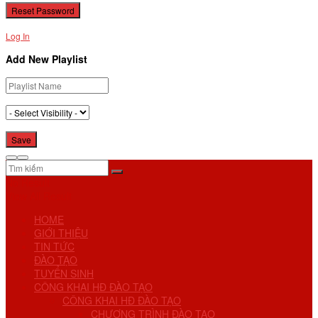
Log In
Add New Playlist
No Result
View All Result
HOME
GIỚI THIỆU
TIN TỨC
ĐÀO TẠO
TUYỂN SINH
CÔNG KHAI HĐ ĐÀO TẠO
CÔNG KHAI HĐ ĐÀO TẠO
CHƯƠNG TRÌNH ĐÀO TẠO