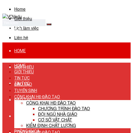
Home
Giới thiệu
Lịch làm việc
No Result
View All Result
Liên hệ
HOME
HOME
GIỚI THIỆU
GIỚI THIỆU
TIN TỨC
TIN TỨC
ĐÀO TẠO
TUYỂN SINH
CÔNG KHAI HĐ ĐÀO TẠO
ĐÀO TẠO
CÔNG KHAI HĐ ĐÀO TẠO
CHƯƠNG TRÌNH ĐÀO TẠO
ĐỘI NGŨ NHÀ GIÁO
TUYỂN SINH
CƠ SỞ VẬT CHẤT
KIỂM ĐỊNH CHẤT LƯỢNG
PHÒNG KHOA
CÔNG KHAI HĐ ĐÀO TẠO