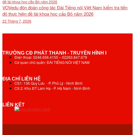
VOVedu đón đoàn công tác Đài Tiếng nói Việt Nam kiểm tra tiến
độ thực hiện đề tài khoa học cấp Bộ năm 2026
22 Tháng 7, 2026
TRƯỜNG CĐ PHÁT THANH - TRUYỀN HÌNH I
Điện thoại: 0246.656.4155 – 02263.847.679
Cơ quan chủ quản: ĐÀI TIẾNG NÓI VIỆT NAM
ĐỊA CHỈ LIÊN HỆ
CS1: 136 Quy Lưu - P. Phủ Lý - Ninh Bình
CS 2: Khu ĐT Lam Hạ - P. Hà Nam - Ninh Bình
LIÊN KẾT