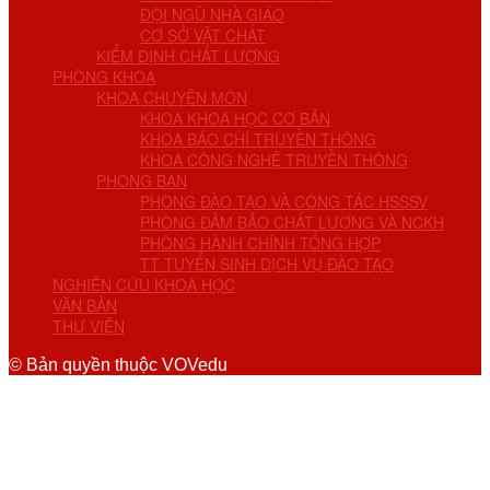
ĐỘI NGŨ NHÀ GIÁO
CƠ SỞ VẬT CHẤT
KIỂM ĐỊNH CHẤT LƯỢNG
PHÒNG KHOA
KHOA CHUYÊN MÔN
KHOA KHOA HỌC CƠ BẢN
KHOA BÁO CHÍ TRUYỀN THÔNG
KHOA CÔNG NGHỆ TRUYỀN THÔNG
PHÒNG BAN
PHÒNG ĐÀO TẠO VÀ CÔNG TÁC HSSSV
PHÒNG ĐẢM BẢO CHẤT LƯỢNG VÀ NCKH
PHÒNG HÀNH CHÍNH TỔNG HỢP
TT TUYỂN SINH DỊCH VỤ ĐÀO TẠO
NGHIÊN CỨU KHOA HỌC
VĂN BẢN
THƯ VIỆN
© Bản quyền thuộc VOVedu