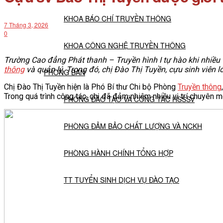
KHOA BÁO CHÍ TRUYỀN THÔNG
7 Tháng 3, 2026
0
KHOA CÔNG NGHỆ TRUYỀN THÔNG
Trường Cao đẳng Phát thanh – Truyền hình I tự hào khi nhiều t
thông
và quản lý. Trong đó, chị Đào Thị Tuyền, cựu sinh viên 
PHÒNG BAN
Chị Đào Thị Tuyền hiện là Phó Bí thư Chi bộ Phòng
Truyền thông
Trong quá trình công tác, chị đã đảm nhiệm nhiều vị trí chuyên m
PHÒNG ĐÀO TẠO VÀ CÔNG TÁC HSSSV
PHÒNG ĐẢM BẢO CHẤT LƯỢNG VÀ NCKH
PHÒNG HÀNH CHÍNH TỔNG HỢP
TT TUYỂN SINH DỊCH VỤ ĐÀO TẠO
NGHIÊN CỨU KHOA HỌC