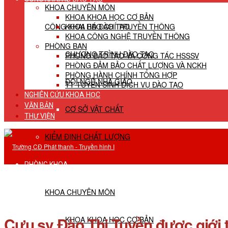
KHOA CHUYÊN MÔN
KHOA KHOA HỌC CƠ BẢN
CÔNG KHAI HĐ ĐÀO TẠO
KHOA BÁO CHÍ TRUYỀN THÔNG
KHOA CÔNG NGHỆ TRUYỀN THÔNG
PHÒNG BAN
CHƯƠNG TRÌNH ĐÀO TẠO
PHÒNG ĐÀO TẠO VÀ CÔNG TÁC HSSSV
PHÒNG ĐẢM BẢO CHẤT LƯỢNG VÀ NCKH
PHÒNG HÀNH CHÍNH TỔNG HỢP
ĐỘI NGŨ NHÀ GIÁO
TT TUYỂN SINH DỊCH VỤ ĐÀO TẠO
NGHIÊN CỨU KHOA HỌC
VĂN BẢN
CƠ SỞ VẬT CHẤT
THƯ VIỆN
KIỂM ĐỊNH CHẤT LƯỢNG
PHÒNG KHOA
KHOA CHUYÊN MÔN
Cựu sv Đào Thị Tuyền được giới 
KHOA KHOA HỌC CƠ BẢN