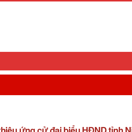
thiệu ứng cử đại biểu HĐND tỉnh N