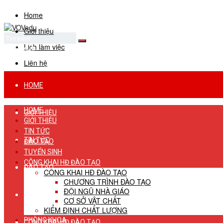
Home
Giới thiệu
Lịch làm việc
No Result
View All Result
Liên hệ
HOME
HOME
GIỚI THIỆU
GIỚI THIỆU
TIN TỨC
TIN TỨC
ĐÀO TẠO
TUYỂN SINH
CÔNG KHAI HĐ ĐÀO TẠO
ĐÀO TẠO
CÔNG KHAI HĐ ĐÀO TẠO
CHƯƠNG TRÌNH ĐÀO TẠO
ĐỘI NGŨ NHÀ GIÁO
TUYỂN SINH
CƠ SỞ VẬT CHẤT
KIỂM ĐỊNH CHẤT LƯỢNG
PHÒNG KHOA
CÔNG KHAI HĐ ĐÀO TẠO