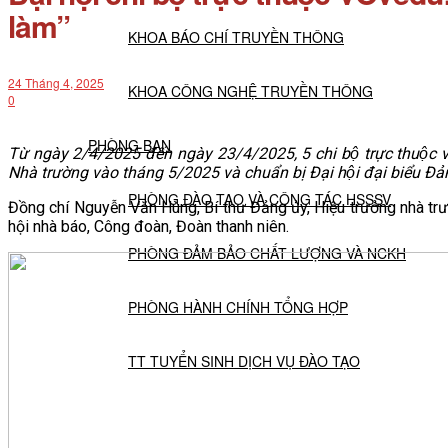
làm”
KHOA BÁO CHÍ TRUYỀN THÔNG
24 Tháng 4, 2025
KHOA CÔNG NGHỆ TRUYỀN THÔNG
0
PHÒNG BAN
Từ ngày 2/4/2025 đến ngày 23/4/2025, 5 chi bộ trực thuộc vơ
Nhà trường vào tháng 5/2025 và chuẩn bị Đại hội đại biểu Đ
PHÒNG ĐÀO TẠO VÀ CÔNG TÁC HSSSV
Đồng chí Nguyễn Văn Hùng, Bí thư Đảng ủy, Hiệu trưởng nhà trườ
hội nhà báo, Công đoàn, Đoàn thanh niên.
PHÒNG ĐẢM BẢO CHẤT LƯỢNG VÀ NCKH
PHÒNG HÀNH CHÍNH TỔNG HỢP
TT TUYỂN SINH DỊCH VỤ ĐÀO TẠO
NGHIÊN CỨU KHOA HỌC