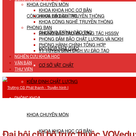
KHOA CHUYÊN MÔN
KHOA KHOA HỌC CƠ BẢN
CÔNG KHAI HĐ ĐÀO TẠO
KHOA BÁO CHÍ TRUYỀN THÔNG
KHOA CÔNG NGHỆ TRUYỀN THÔNG
PHÒNG BAN
CHƯƠNG TRÌNH ĐÀO TẠO
PHÒNG ĐÀO TẠO VÀ CÔNG TÁC HSSSV
PHÒNG ĐẢM BẢO CHẤT LƯỢNG VÀ NCKH
PHÒNG HÀNH CHÍNH TỔNG HỢP
ĐỘI NGŨ NHÀ GIÁO
TT TUYỂN SINH DỊCH VỤ ĐÀO TẠO
NGHIÊN CỨU KHOA HỌC
VĂN BẢN
CƠ SỞ VẬT CHẤT
THƯ VIỆN
KIỂM ĐỊNH CHẤT LƯỢNG
PHÒNG KHOA
KHOA CHUYÊN MÔN
Đại hội chi bộ trực thuộc VOVedu:
KHOA KHOA HỌC CƠ BẢN