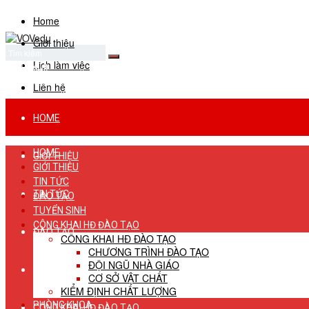
Home
Giới thiệu
Lịch làm việc
No Result
View All Result
Liên hệ
HOME
HOME
GIỚI THIỆU
GIỚI THIỆU
TIN TỨC
TIN TỨC
ĐÀO TẠO
TUYỂN SINH
CÔNG KHAI HĐ ĐÀO TẠO
ĐÀO TẠO
CÔNG KHAI HĐ ĐÀO TẠO
CHƯƠNG TRÌNH ĐÀO TẠO
ĐỘI NGŨ NHÀ GIÁO
TUYỂN SINH
CƠ SỞ VẬT CHẤT
KIỂM ĐỊNH CHẤT LƯỢNG
PHÒNG KHOA
CÔNG KHAI HĐ ĐÀO TẠO