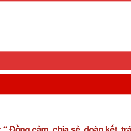
 “ Đồng cảm, chia sẻ, đoàn kết, t