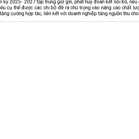
 2025- 2027 tập trung giữ gìn, phát huy đoàn kết nội bộ, nêu g
êu cụ thể được các chi bộ đề ra chú trọng vào nâng cao chất lư
̣y, tăng cường hợp tác, liên kết với doanh nghiệp tăng nguồn thu ch