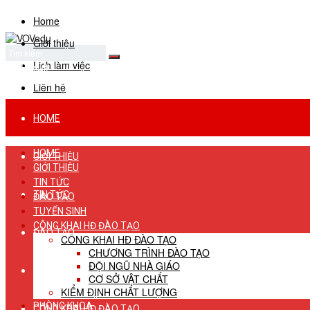
Home
Giới thiệu
Lịch làm việc
No Result
View All Result
Liên hệ
HOME
HOME
GIỚI THIỆU
GIỚI THIỆU
TIN TỨC
TIN TỨC
ĐÀO TẠO
TUYỂN SINH
CÔNG KHAI HĐ ĐÀO TẠO
ĐÀO TẠO
CÔNG KHAI HĐ ĐÀO TẠO
CHƯƠNG TRÌNH ĐÀO TẠO
ĐỘI NGŨ NHÀ GIÁO
TUYỂN SINH
CƠ SỞ VẬT CHẤT
KIỂM ĐỊNH CHẤT LƯỢNG
PHÒNG KHOA
CÔNG KHAI HĐ ĐÀO TẠO