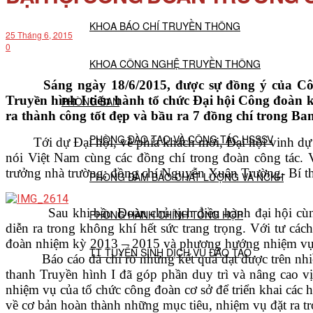
KHOA BÁO CHÍ TRUYỀN THÔNG
25 Tháng 6, 2015
0
KHOA CÔNG NGHỆ TRUYỀN THÔNG
Sáng ngày 18/6/2015, được sự đồng ý của Công 
Truyền hình I tiến hành tổ chức Đại hội Công đoàn 
PHÒNG BAN
ra thành công tốt đẹp và bầu ra 7 đồng chí trong B
PHÒNG ĐÀO TẠO VÀ CÔNG TÁC HSSSV
Tới dự Đại hội, về phía khách mời, Đại hội vinh dự 
nói Việt Nam cùng các đồng chí trong đoàn công tác
trưởng nhà trường; đồng chí Nguyễn Xuân Trường- Bí th
PHÒNG ĐẢM BẢO CHẤT LƯỢNG VÀ NCKH
Sau khi bầu Đoàn chủ tịch điều hành đại hội cùng Đ
PHÒNG HÀNH CHÍNH TỔNG HỢP
diễn ra trong không khí hết sức trang trọng. Với tư c
đoàn nhiệm kỳ 2013 – 2015 và phương hướng nhiệm vụ
TT TUYỂN SINH DỊCH VỤ ĐÀO TẠO
Báo cáo đã chỉ rõ những kết quả đạt được trên nhiề
thanh Truyền hình I đã góp phần duy trì và nâng cao vị 
nhiệm vụ của tổ chức công đoàn cơ sở để triển khai các
NGHIÊN CỨU KHOA HỌC
về cơ bản hoàn thành những mục tiêu, nhiệm vụ đặt ra t