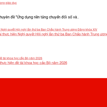
rong giáo dục
uyên đề "Ứng dụng nền tảng chuyển đổi số và...
khai thực hiện Nghị quyết Hội nghị lần thứ ba Ban Chấp hành Trung ư
 thực hiện đề tài khoa học cấp Bộ năm 2026