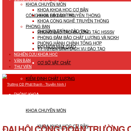
KHOA CHUYÊN MÔN
KHOA KHOA HỌC CƠ BẢN
CÔNG KHAI HĐ ĐÀO TẠO
KHOA BÁO CHÍ TRUYỀN THÔNG
KHOA CÔNG NGHỆ TRUYỀN THÔNG
PHÒNG BAN
CHƯƠNG TRÌNH ĐÀO TẠO
PHÒNG ĐÀO TẠO VÀ CÔNG TÁC HSSSV
PHÒNG ĐẢM BẢO CHẤT LƯỢNG VÀ NCKH
PHÒNG HÀNH CHÍNH TỔNG HỢP
ĐỘI NGŨ NHÀ GIÁO
TT TUYỂN SINH DỊCH VỤ ĐÀO TẠO
NGHIÊN CỨU KHOA HỌC
VĂN BẢN
CƠ SỞ VẬT CHẤT
THƯ VIỆN
KIỂM ĐỊNH CHẤT LƯỢNG
PHÒNG KHOA
KHOA CHUYÊN MÔN
ĐẠI HỘI CÔNG ĐOÀN TRƯỜNG C
KHOA KHOA HỌC CƠ BẢN