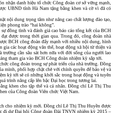
 nhận danh hiệu tổ chức Công đoàn cơ sở vững mạnh,
được UBND tỉnh Hà Nam tặng bằng khen và cờ vì đã có
t nội dung trọng tâm như nâng cao chất lượng đào tạo,
hiện phong trào “hai không”.
 đồng tình và đánh giá cao báo cáo tổng kết của BCH
đạt được trong thời gian qua. Trong đó, công đoàn nhà
i được BCH công đoàn đẩy mạnh với nhiều nội dung, hình
m gia các hoạt động văn thể, hoạt động xã hội từ thiện và
trường cần sâu sát hơn nữa với đời sống của người lao
 đáng tham gia vào BCH Công đoàn nhiệm kỳ sắp tới.
ức công đoàn trong sự phát triển của nhà trường. Đồng
của mình, phối hợp chặt chẽ với chính quyền để bảo vệ và
 kỳ tới sẽ có những khởi sắc trong hoạt động và tuyên
á trình nâng cấp lên bậc Đại học trong tương lai.
ng khen cho tập thể và cá nhân. Đồng chí Lê Thị Thu
hen của Công đoàn Viên chức Việt Nam.
h cho nhiệm kỳ mới. Đồng chí Lê Thị Thu Huyền được
thức đi dự Đại hội Công đoàn Đài TNVN nhiệm kỳ 2015 –