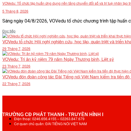
VOVedu: Tổ chức tập huấn ứng dụng nền tảng chuyển đổi số và trí tuệ nhân tạo t
5 Tháng 8, 2026
Sáng ngày 04/8/2026, VOVedu tổ chức chương trình tập huấn ch
Details
Đọc tiếp
VOVedu tổ chức Hội nghị nghiên cứu, học tập, quán triệt và triển 
29 Tháng 7, 2026
VOVedu: Tri ân kỷ niệm 79 năm Ngày Thương binh, Liệt sỹ
23 Tháng 7, 2026
VOVedu đón đoàn công tác Đài Tiếng nói Việt Nam kiểm tra tiến độ
22 Tháng 7, 2026
TRƯỜNG CĐ PHÁT THANH - TRUYỀN HÌNH I
Điện thoại: 0246.656.4155 – 02263.847.679
Cơ quan chủ quản: ĐÀI TIẾNG NÓI VIỆT NAM