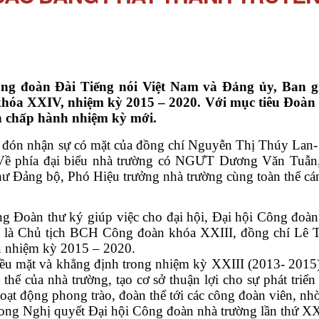
đoàn Đài Tiếng nói Việt Nam và Đảng ủy, Ban gi
khóa XXIV, nhiệm kỳ 2015 – 2020. Với mục tiêu Đoàn 
an chấp hành nhiệm kỳ mới.
đón nhận sự có mặt của đồng chí Nguyễn Thị Thúy Lan- 
. Về phía đại biểu nhà trường có NGƯT Dương Văn Tuẫ
ư Đảng bộ, Phó Hiệu trưởng nhà trường cùng toàn thể cán
oàn thư ký giúp việc cho đại hội, Đại hội Công đoàn
ách là Chủ tịch BCH Công đoàn khóa XXIII, đồng chí Lê 
 nhiệm kỳ 2015 – 2020.
u mặt và khẳng định trong nhiệm kỳ XXIII (2013- 2015
thế của nhà trường, tạo cơ sở thuận lợi cho sự phát triể
 hoạt động phong trào, đoàn thể tới các công đoàn viên,
rong Nghị quyết Đại hội Công đoàn nhà trường lần thứ XX