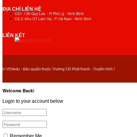
ĐỊA CHỈ LIÊN HỆ
CS1: 136 Quy Lưu - P. Phủ Lý - Ninh Bình
CS 2: Khu ĐT Lam Hạ - P. Hà Nam - Ninh Bình
LIÊN KẾT
© VOVedu - Bản quyền thuộc Trường CĐ Phát thanh - Truyền hình I
Welcome Back!
Login to your account below
Remember Me