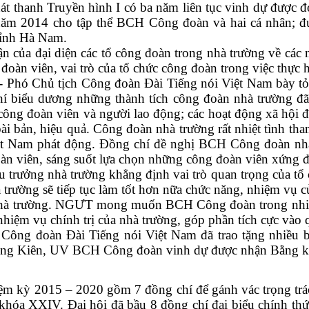
h Truyền hình I có ba năm liên tục vinh dự được đón
ăm 2014 cho tập thể BCH Công đoàn và hai cá nhân; 
tỉnh Hà Nam.
 đại diện các tổ công đoàn trong nhà trường về các mặ
 đoàn viên, vai trò của tổ chức công đoàn trong việc thực 
 Chủ tịch Công đoàn Đài Tiếng nói Việt Nam bày tỏ sự
biểu dương những thành tích công đoàn nhà trường đã 
a công đoàn viên và người lao động; các hoạt động xã hộ
ài bản, hiệu quả. Công đoàn nhà trường rất nhiệt tình tha
ệt Nam phát động. Đồng chí đề nghị BCH Công đoàn nhà 
oàn viên, sáng suốt lựa chọn những công đoàn viên xứng
ởng nhà trường khẳng định vai trò quan trọng của tổ ch
à trường sẽ tiếp tục làm tốt hơn nữa chức năng, nhiệm vụ 
 nhà trường. NGƯT mong muốn BCH Công đoàn trong nhiệm
iệm vụ chính trị của nhà trường, góp phần tích cực vào qu
g đoàn Đài Tiếng nói Việt Nam đã trao tặng nhiều bằ
ung Kiên, UV BCH Công đoàn vinh dự được nhận Bằng k
ỳ 2015 – 2020 gồm 7 đồng chí để gánh vác trọng trác
 khóa XXIV. Đại hội đã bầu 8 đồng chí đại biểu chính 