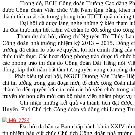
Trong đó, BCH Công đoàn Trường Cao đẳng Phát than
VĂN BẢN
được Công đoàn Viên chức Việt Nam tặng bằng khen n
thành tích xuất sắc trong phong trào TDTT quần chúng 
Đại hội đã được lắng nghe những ý kiến tham luận của
THƯ VIỆN
thi đua thực hiện tiết kiệm và chăm lo đời sống cho công
Tham dự đại hội, đồng chí Nguyễn Thị Thúy Lan- Phó
Công đoàn nhà trường nhiệm kỳ 2013 – 2015. Đồng chí 
trường đã chăm lo bảo vệ quyền, lợi ích chính đáng củ
thức thiết thực. Các hoạt động phong trào được tổ chức b
các phong trào thi đua do Công đoàn Đài Tiếng nói Vi
động, kịp thời nắm bắt tâm tư, nguyện vọng của công đ
Phát biểu tại đại hội, NGƯT Dương Văn Tuẫn- Hiệu trư
chí tin tưởng trong giai đoạn mới, tổ chức công đoàn nh
chăm lo đến quyền lợi của mỗi cán bộ viên chức trong
truyền tốt hơn đến mỗi cán bộ nhân viên nhằm phục vụ nh
Ghi nhận những kết quả và thành tích đạt được, Côn
Huyền, Phó Chủ tịch Công đoàn và đồng chí Lương Tr
Đại hội đã bầu ra Ban chấp hành khóa XXIV nhiệm k
tín nhiệm bầu giữ chức Chủ tịch Công đoàn nhà trường