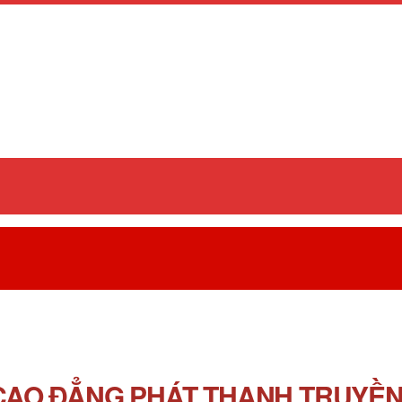
AO ĐẲNG PHÁT THANH TRUYỀN H