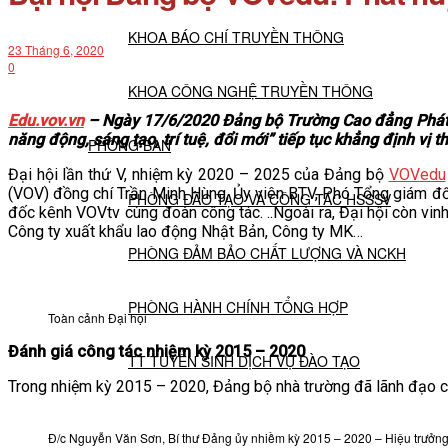
KHOA BÁO CHÍ TRUYỀN THÔNG
23 Tháng 6, 2020
0
KHOA CÔNG NGHỆ TRUYỀN THÔNG
Edu.vov.vn
– Ngày 17/6/2020 Đảng bộ Trường Cao đẳng Phát t
năng động, sáng tạo, trí tuệ, đổi mới” tiếp tục khẳng định vị
PHÒNG BAN
Đại hội lần thứ V, nhiệm kỳ 2020 – 2025 của Đảng bộ
VOVedu
(VOV) đồng chí Trần Minh Hùng, Ủy viên BTV, Phó Tổng giám 
PHÒNG ĐÀO TẠO VÀ CÔNG TÁC HSSSV
đốc kênh VOVtv cùng đoàn công tác. ..Ngoài ra, Đại hội còn vi
Công ty xuất khẩu lao động Nhật Bản, Công ty MK…
PHÒNG ĐẢM BẢO CHẤT LƯỢNG VÀ NCKH
PHÒNG HÀNH CHÍNH TỔNG HỢP
Toàn cảnh Đại hội
Đánh giá công tác nhiệm kỳ 2015 – 2020
TT TUYỂN SINH DỊCH VỤ ĐÀO TẠO
Trong nhiệm kỳ 2015 – 2020, Đảng bộ nhà trường đã lãnh đạo cơ
NGHIÊN CỨU KHOA HỌC
Đ/c Nguyễn Văn Sơn, Bí thư Đảng ủy nhiềm kỳ 2015 – 2020 – Hiệu trưởng