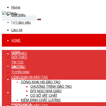
Home
Giới thiệu
Lịch làm việc
No Result
View All Result
Liên hệ
HOME
HOME
GIỚI THIỆU
GIỚI THIỆU
TIN TỨC
TIN TỨC
ĐÀO TẠO
TUYỂN SINH
CÔNG KHAI HĐ ĐÀO TẠO
ĐÀO TẠO
CÔNG KHAI HĐ ĐÀO TẠO
CHƯƠNG TRÌNH ĐÀO TẠO
ĐỘI NGŨ NHÀ GIÁO
TUYỂN SINH
CƠ SỞ VẬT CHẤT
KIỂM ĐỊNH CHẤT LƯỢNG
PHÒNG KHOA
CÔNG KHAI HĐ ĐÀO TẠO