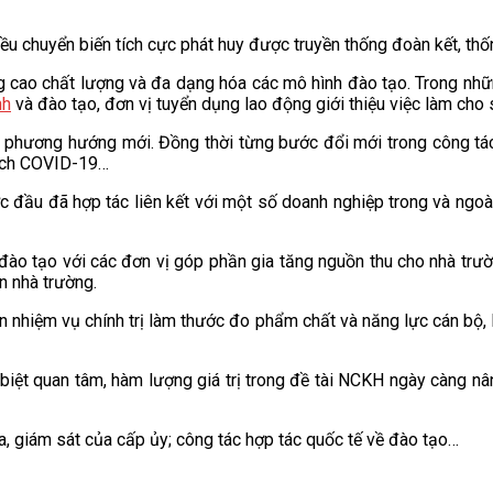
iều chuyển biến tích cực phát huy được truyền thống đoàn kết, thố
g cao chất lượng và đa dạng hóa các mô hình đào tạo. Trong nhữn
nh
và đào tạo, đơn vị tuyển dụng lao động giới thiệu việc làm cho s
ra phương hướng mới. Đồng thời từng bước đổi mới trong công t
dịch COVID-19…
c đầu đã hợp tác liên kết với một số doanh nghiệp trong và ngoài 
đào tạo với các đơn vị góp phần gia tăng nguồn thu cho nhà trườ
ên nhà trường.
ện nhiệm vụ chính trị làm thước đo phẩm chất và năng lực cán bộ, l
ệt quan tâm, hàm lượng giá trị trong đề tài NCKH ngày càng nâ
ra, giám sát của cấp ủy; công tác hợp tác quốc tế về đào tạo…