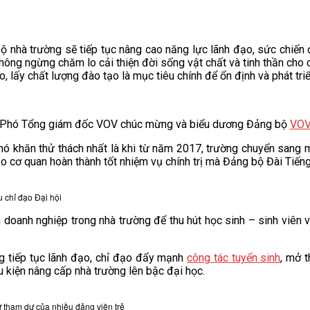
nhà trường sẽ tiếp tục nâng cao năng lực lãnh đạo, sức chiến 
hông ngừng chăm lo cải thiện đời sống vật chất và tinh thần cho 
lấy chất lượng đào tạo là mục tiêu chính để ổn định và phát triể
BTV, Phó Tổng giám đốc VOV chúc mừng và biểu dương Đảng bộ
VOV
 khăn thử thách nhất là khi từ năm 2017, trường chuyển sang mô 
ạo cơ quan hoàn thành tốt nhiệm vụ chính trị mà Đảng bộ Đài Tiến
 chỉ đạo Đại hội
doanh nghiệp trong nhà trường để thu hút học sinh – sinh viên 
g tiếp tục lãnh đạo, chỉ đạo đẩy mạnh
công tác tuyển sinh
, mở t
 kiện nâng cấp nhà trường lên bậc đại học.
ự tham dự của nhiều đảng viên trẻ