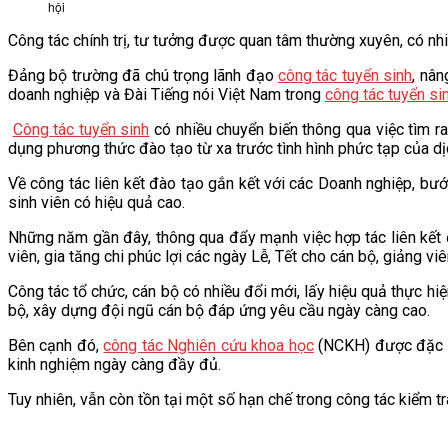
hội
VĂN BẢN
Công tác chính trị, tư tưởng được quan tâm thường xuyên, có nh
Đảng bộ trường đã chú trọng lãnh đạo
công tác tuyển sinh
, nân
THƯ VIỆN
doanh nghiệp và Đài Tiếng nói Việt Nam trong
công tác tuyển si
Công tác tuyển sinh
có nhiều chuyển biến thông qua việc tìm 
dụng phương thức đào tạo từ xa trước tình hình phức tạp của 
Về công tác liên kết đào tạo gắn kết với các Doanh nghiệp, bướ
sinh viên có hiệu quả cao.
Những năm gần đây, thông qua đẩy mạnh việc hợp tác liên kết 
viên, gia tăng chi phúc lợi các ngày Lễ, Tết cho cán bộ, giảng vi
Công tác tổ chức, cán bộ có nhiều đổi mới, lấy hiệu quả thực hi
bộ, xây dựng đội ngũ cán bộ đáp ứng yêu cầu ngày càng cao.
Bên cạnh đó,
công tác Nghiên cứu khoa học
(NCKH) được đặc bi
kinh nghiệm ngày càng đầy đủ.
Tuy nhiên, vẫn còn tồn tại một số hạn chế trong công tác kiểm t