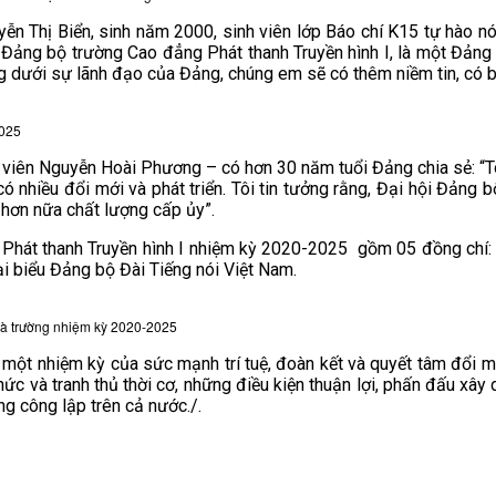
uyễn Thị Biển, sinh năm 2000, sinh viên lớp Báo chí K15 tự hào n
Đảng bộ trường Cao đẳng Phát thanh Truyền hình I, là một Đảng 
dưới sự lãnh đạo của Đảng, chúng em sẽ có thêm niềm tin, có bản
2025
 viên Nguyễn Hoài Phương – có hơn 30 năm tuổi Đảng chia sẻ: “Tôi
 nhiều đổi mới và phát triển. Tôi tin tưởng rằng, Đại hội Đảng 
hơn nữa chất lượng cấp ủy”.
Phát thanh Truyền hình I nhiệm kỳ 2020-2025 gồm 05 đồng chí: 
i biểu Đảng bộ Đài Tiếng nói Việt Nam.
à trường nhiệm kỳ 2020-2025
 một nhiệm kỳ của sức mạnh trí tuệ, đoàn kết và quyết tâm đổi m
ức và tranh thủ thời cơ, những điều kiện thuận lợi, phấn đấu xây 
ng công lập trên cả nước./.