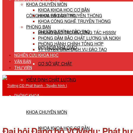
KHOA CHUYÊN MÔN
KHOA KHOA HỌC CƠ BẢN
CÔNG KHAI HĐ ĐÀO TẠO
KHOA BÁO CHÍ TRUYỀN THÔNG
KHOA CÔNG NGHỆ TRUYỀN THÔNG
PHÒNG BAN
CHƯƠNG TRÌNH ĐÀO TẠO
PHÒNG ĐÀO TẠO VÀ CÔNG TÁC HSSSV
PHÒNG ĐẢM BẢO CHẤT LƯỢNG VÀ NCKH
PHÒNG HÀNH CHÍNH TỔNG HỢP
ĐỘI NGŨ NHÀ GIÁO
TT TUYỂN SINH DỊCH VỤ ĐÀO TẠO
NGHIÊN CỨU KHOA HỌC
VĂN BẢN
CƠ SỞ VẬT CHẤT
THƯ VIỆN
KIỂM ĐỊNH CHẤT LƯỢNG
PHÒNG KHOA
KHOA CHUYÊN MÔN
Đại hội Đảng bộ VOVedu: Phát huy 
KHOA KHOA HỌC CƠ BẢN