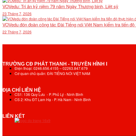
VOVedu: Tri ân kỷ niệm 79 năm Ngày Thương binh, Liệt sỹ
23 Tháng 7, 2026
VOVedu đón đoàn công tác Đài Tiếng nói Việt Nam kiểm tra tiến độ
22 Tháng 7, 2026
TRƯỜNG CĐ PHÁT THANH - TRUYỀN HÌNH I
Điện thoại: 0246.656.4155 – 02263.847.679
Cơ quan chủ quản: ĐÀI TIẾNG NÓI VIỆT NAM
ĐỊA CHỈ LIÊN HỆ
CS1: 136 Quy Lưu - P. Phủ Lý - Ninh Bình
CS 2: Khu ĐT Lam Hạ - P. Hà Nam - Ninh Bình
LIÊN KẾT