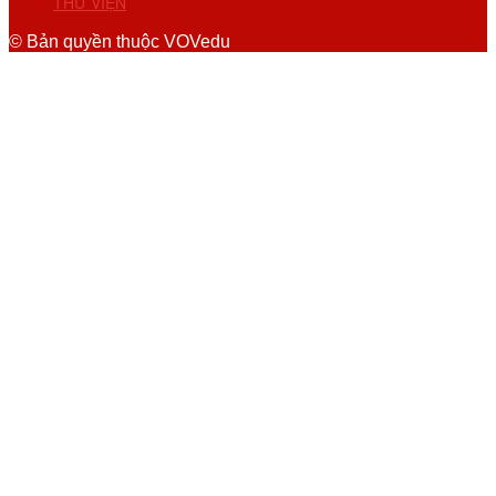
THƯ VIỆN
© Bản quyền thuộc VOVedu