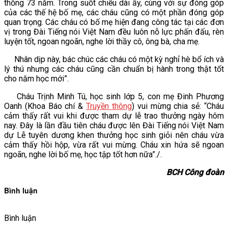
thống 73 năm. Trong suốt chiều dài ấy, cùng với sự đóng góp
của các thế hệ bố mẹ, các cháu cũng có một phần đóng góp
quan trọng. Các cháu có bố mẹ hiện đang công tác tại các đơn
vị trong Đài Tiếng nói Việt Nam đều luôn nỗ lực phấn đấu, rèn
luyện tốt, ngoan ngoãn, nghe lời thầy cô, ông bà, cha mẹ.
Nhân dịp này, bác chúc các cháu có một kỳ nghỉ hè bổ ích và
lý thú nhưng các cháu cũng cần chuẩn bị hành trong thật tốt
cho năm học mới”.
Cháu Trịnh Minh Tú, học sinh lớp 5, con mẹ Đinh Phương
Oanh (Khoa Báo chí &
Truyền thông
) vui mừng chia sẻ: “Cháu
cảm thấy rất vui khi được tham dự lễ trao thưởng ngày hôm
nay. Đây là lần đầu tiên cháu được lên Đài Tiếng nói Việt Nam
dự Lễ tuyên dương khen thưởng học sinh giỏi nên cháu vừa
cảm thấy hồi hộp, vừa rất vui mừng. Cháu xin hứa sẽ ngoan
ngoãn, nghe lời bố mẹ, học tập tốt hơn nữa”./.
BCH Công đoàn
Bình luận
Bình luận