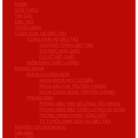
HOME
GIỚI THIỆU
TIN TỨC
ĐÀO TẠO
TUYỂN SINH
CÔNG KHAI HĐ ĐÀO TẠO
CÔNG KHAI HĐ ĐÀO TẠO
CHƯƠNG TRÌNH ĐÀO TẠO
ĐỘI NGŨ NHÀ GIÁO
CƠ SỞ VẬT CHẤT
KIỂM ĐỊNH CHẤT LƯỢNG
PHÒNG KHOA
KHOA CHUYÊN MÔN
KHOA KHOA HỌC CƠ BẢN
KHOA BÁO CHÍ TRUYỀN THÔNG
KHOA CÔNG NGHỆ TRUYỀN THÔNG
PHÒNG BAN
PHÒNG ĐÀO TẠO VÀ CÔNG TÁC HSSSV
PHÒNG ĐẢM BẢO CHẤT LƯỢNG VÀ NCKH
PHÒNG HÀNH CHÍNH TỔNG HỢP
TT TUYỂN SINH DỊCH VỤ ĐÀO TẠO
NGHIÊN CỨU KHOA HỌC
VĂN BẢN