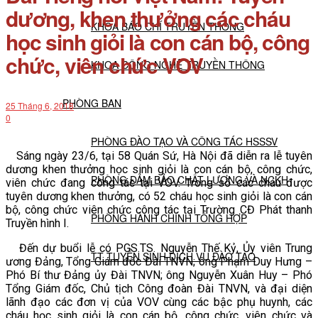
dương, khen thưởng các cháu
KHOA BÁO CHÍ TRUYỀN THÔNG
học sinh giỏi là con cán bộ, công
chức, viên chức VOV
KHOA CÔNG NGHỆ TRUYỀN THÔNG
PHÒNG BAN
25 Tháng 6, 2018
0
PHÒNG ĐÀO TẠO VÀ CÔNG TÁC HSSSV
Sáng ngày 23/6, tại 58 Quán Sứ, Hà Nội đã diễn ra lễ tuyên
dương khen thưởng học sinh giỏi là con cán bộ, công chức,
PHÒNG ĐẢM BẢO CHẤT LƯỢNG VÀ NCKH
viên chức đang công tác tại VOV. Trong số các cháu được
tuyên dương khen thưởng, có 52 cháu học sinh giỏi là con cán
bộ, công chức viên chức công tác tại Trường CĐ Phát thanh
PHÒNG HÀNH CHÍNH TỔNG HỢP
Truyền hình I.
Đến dự buổi lễ có PGS.TS. Nguyễn Thế Kỷ, Ủy viên Trung
TT TUYỂN SINH DỊCH VỤ ĐÀO TẠO
ương Đảng, Tổng Giám đốc Đài TNVN; ông Phạm Duy Hưng –
Phó Bí thư Đảng ủy Đài TNVN; ông Nguyễn Xuân Huy – Phó
Tổng Giám đốc, Chủ tịch Công đoàn Đài TNVN, và đại diện
NGHIÊN CỨU KHOA HỌC
lãnh đạo các đơn vị của VOV cùng các bậc phụ huynh, các
cháu học sinh giỏi là con cán bộ, công chức, viên chức và