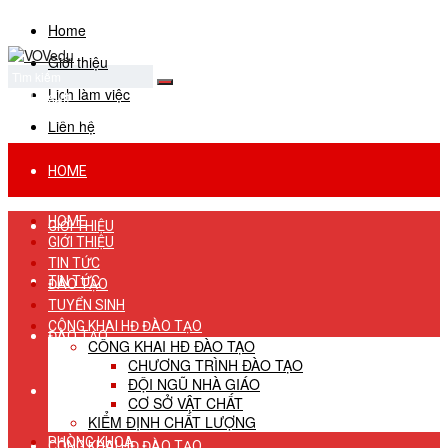
Home
Giới thiệu
Lịch làm việc
No Result
View All Result
Liên hệ
HOME
HOME
GIỚI THIỆU
GIỚI THIỆU
TIN TỨC
TIN TỨC
ĐÀO TẠO
TUYỂN SINH
CÔNG KHAI HĐ ĐÀO TẠO
ĐÀO TẠO
CÔNG KHAI HĐ ĐÀO TẠO
CHƯƠNG TRÌNH ĐÀO TẠO
ĐỘI NGŨ NHÀ GIÁO
TUYỂN SINH
CƠ SỞ VẬT CHẤT
KIỂM ĐỊNH CHẤT LƯỢNG
PHÒNG KHOA
CÔNG KHAI HĐ ĐÀO TẠO