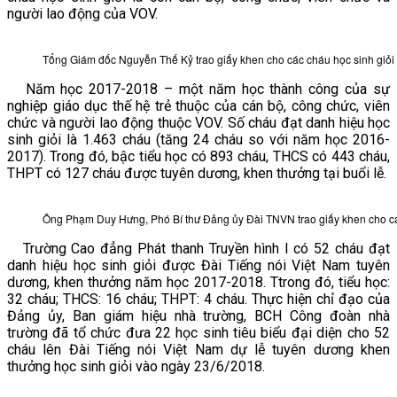
người lao động của VOV.
VĂN BẢN
Tổng Giám đốc Nguyễn Thế Kỷ trao giấy khen cho các cháu học sinh giỏ
THƯ VIỆN
Năm học 2017-2018 – một năm học thành công của sự
nghiệp giáo dục thế hệ trẻ thuộc của cán bộ, công chức, viên
chức và người lao động thuộc VOV. Số cháu đạt danh hiệu học
sinh giỏi là 1.463 cháu (tăng 24 cháu so với năm học 2016-
2017). Trong đó, bậc tiểu học có 893 cháu, THCS có 443 cháu,
THPT có 127 cháu được tuyên dương, khen thưởng tại buổi lễ.
Ông Phạm Duy Hưng, Phó Bí thư Đảng ủy Đài TNVN trao giấy khen cho c
Trường Cao đẳng Phát thanh Truyền hình I có 52 cháu đạt
danh hiệu học sinh giỏi được Đài Tiếng nói Việt Nam tuyên
dương, khen thưởng năm học 2017-2018. Ttrong đó, tiểu học:
32 cháu; THCS: 16 cháu; THPT: 4 cháu. Thực hiện chỉ đạo của
Đảng ủy, Ban giám hiệu nhà trường, BCH Công đoàn nhà
trường đã tổ chức đưa 22 học sinh tiêu biểu đại diện cho 52
cháu lên Đài Tiếng nói Việt Nam dự lễ tuyên dương khen
thưởng học sinh giỏi vào ngày 23/6/2018.