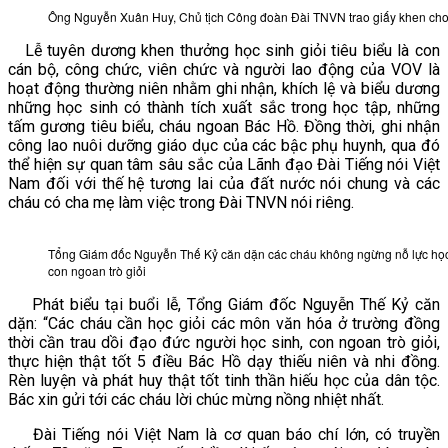
Ông Nguyễn Xuân Huy, Chủ tịch Công đoàn Đài TNVN trao giấy khen cho
Lễ tuyên dương khen thưởng học sinh giỏi tiêu biểu là con
cán bộ, công chức, viên chức và người lao động của VOV là
hoạt động thường niên nhằm ghi nhận, khích lệ và biểu dương
những học sinh có thành tích xuất sắc trong học tập, những
tấm gương tiêu biểu, cháu ngoan Bác Hồ. Đồng thời, ghi nhận
công lao nuôi dưỡng giáo dục của các bậc phụ huynh, qua đó
thể hiện sự quan tâm sâu sắc của Lãnh đạo Đài Tiếng nói Việt
Nam đối với thế hệ tương lai của đất nước nói chung và các
cháu có cha mẹ làm việc trong Đài TNVN nói riêng.
Tổng Giám đốc Nguyễn Thế Kỷ căn dặn các cháu không ngừng nỗ lực học t
con ngoan trò giỏi
Phát biểu tại buổi lễ, Tổng Giám đốc Nguyễn Thế Kỷ căn
dặn: “Các cháu cần học giỏi các môn văn hóa ở trường đồng
thời cần trau dồi đạo đức người học sinh, con ngoan trò giỏi,
thực hiện thật tốt 5 điều Bác Hồ dạy thiếu niên và nhi đồng.
Rèn luyện và phát huy thật tốt tinh thần hiếu học của dân tộc.
Bác xin gửi tới các cháu lời chúc mừng nồng nhiệt nhất.
Đài Tiếng nói Việt Nam là cơ quan báo chí lớn, có truyền