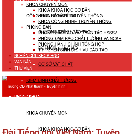
KHOA CHUYÊN MÔN
KHOA KHOA HỌC CƠ BẢN
CÔNG KHAI HĐ ĐÀO TẠO
KHOA BÁO CHÍ TRUYỀN THÔNG
KHOA CÔNG NGHỆ TRUYỀN THÔNG
PHÒNG BAN
CHƯƠNG TRÌNH ĐÀO TẠO
PHÒNG ĐÀO TẠO VÀ CÔNG TÁC HSSSV
PHÒNG ĐẢM BẢO CHẤT LƯỢNG VÀ NCKH
PHÒNG HÀNH CHÍNH TỔNG HỢP
ĐỘI NGŨ NHÀ GIÁO
TT TUYỂN SINH DỊCH VỤ ĐÀO TẠO
NGHIÊN CỨU KHOA HỌC
VĂN BẢN
CƠ SỞ VẬT CHẤT
THƯ VIỆN
KIỂM ĐỊNH CHẤT LƯỢNG
PHÒNG KHOA
KHOA CHUYÊN MÔN
Đài Tiếng nói Việt Nam: Tuyên
KHOA KHOA HỌC CƠ BẢN