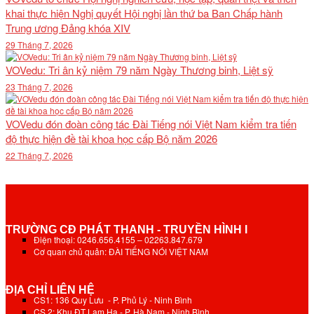
khai thực hiện Nghị quyết Hội nghị lần thứ ba Ban Chấp hành
Trung ương Đảng khóa XIV
29 Tháng 7, 2026
VOVedu: Tri ân kỷ niệm 79 năm Ngày Thương binh, Liệt sỹ
23 Tháng 7, 2026
VOVedu đón đoàn công tác Đài Tiếng nói Việt Nam kiểm tra tiến
độ thực hiện đề tài khoa học cấp Bộ năm 2026
22 Tháng 7, 2026
TRƯỜNG CĐ PHÁT THANH - TRUYỀN HÌNH I
Điện thoại: 0246.656.4155 – 02263.847.679
Cơ quan chủ quản: ĐÀI TIẾNG NÓI VIỆT NAM
ĐỊA CHỈ LIÊN HỆ
CS1: 136 Quy Lưu - P. Phủ Lý - Ninh Bình
CS 2: Khu ĐT Lam Hạ - P. Hà Nam - Ninh Bình