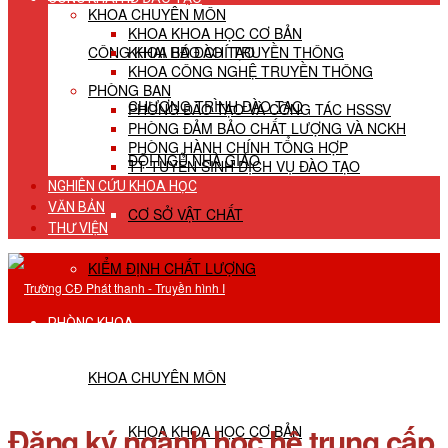
KHOA CHUYÊN MÔN
KHOA KHOA HỌC CƠ BẢN
CÔNG KHAI HĐ ĐÀO TẠO
KHOA BÁO CHÍ TRUYỀN THÔNG
KHOA CÔNG NGHỆ TRUYỀN THÔNG
PHÒNG BAN
CHƯƠNG TRÌNH ĐÀO TẠO
PHÒNG ĐÀO TẠO VÀ CÔNG TÁC HSSSV
PHÒNG ĐẢM BẢO CHẤT LƯỢNG VÀ NCKH
PHÒNG HÀNH CHÍNH TỔNG HỢP
ĐỘI NGŨ NHÀ GIÁO
TT TUYỂN SINH DỊCH VỤ ĐÀO TẠO
NGHIÊN CỨU KHOA HỌC
VĂN BẢN
CƠ SỞ VẬT CHẤT
THƯ VIỆN
KIỂM ĐỊNH CHẤT LƯỢNG
PHÒNG KHOA
KHOA CHUYÊN MÔN
Đăng ký ngành học hệ trung cấp
KHOA KHOA HỌC CƠ BẢN