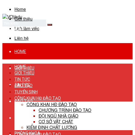
Home
Giới thiệu
Lịch làm việc
No Result
View All Result
Liên hệ
HOME
HOME
GIỚI THIỆU
GIỚI THIỆU
TIN TỨC
TIN TỨC
ĐÀO TẠO
TUYỂN SINH
CÔNG KHAI HĐ ĐÀO TẠO
ĐÀO TẠO
CÔNG KHAI HĐ ĐÀO TẠO
CHƯƠNG TRÌNH ĐÀO TẠO
ĐỘI NGŨ NHÀ GIÁO
TUYỂN SINH
CƠ SỞ VẬT CHẤT
KIỂM ĐỊNH CHẤT LƯỢNG
PHÒNG KHOA
CÔNG KHAI HĐ ĐÀO TẠO