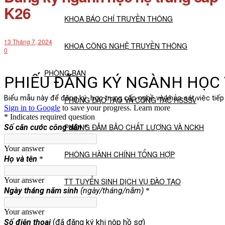
K26
KHOA BÁO CHÍ TRUYỀN THÔNG
13 Tháng 7, 2024
KHOA CÔNG NGHỆ TRUYỀN THÔNG
0
PHÒNG BAN
PHÒNG ĐÀO TẠO VÀ CÔNG TÁC HSSSV
PHÒNG ĐẢM BẢO CHẤT LƯỢNG VÀ NCKH
PHÒNG HÀNH CHÍNH TỔNG HỢP
TT TUYỂN SINH DỊCH VỤ ĐÀO TẠO
NGHIÊN CỨU KHOA HỌC