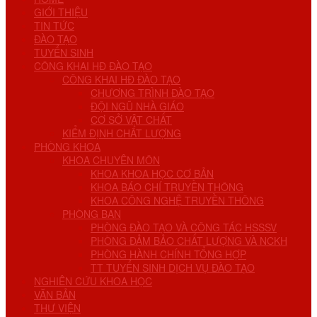
GIỚI THIỆU
TIN TỨC
ĐÀO TẠO
TUYỂN SINH
CÔNG KHAI HĐ ĐÀO TẠO
CÔNG KHAI HĐ ĐÀO TẠO
CHƯƠNG TRÌNH ĐÀO TẠO
ĐỘI NGŨ NHÀ GIÁO
CƠ SỞ VẬT CHẤT
KIỂM ĐỊNH CHẤT LƯỢNG
PHÒNG KHOA
KHOA CHUYÊN MÔN
KHOA KHOA HỌC CƠ BẢN
KHOA BÁO CHÍ TRUYỀN THÔNG
KHOA CÔNG NGHỆ TRUYỀN THÔNG
PHÒNG BAN
PHÒNG ĐÀO TẠO VÀ CÔNG TÁC HSSSV
PHÒNG ĐẢM BẢO CHẤT LƯỢNG VÀ NCKH
PHÒNG HÀNH CHÍNH TỔNG HỢP
TT TUYỂN SINH DỊCH VỤ ĐÀO TẠO
NGHIÊN CỨU KHOA HỌC
VĂN BẢN
THƯ VIỆN