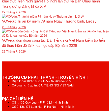
khai thực hiện Nghị quyết Hội nghị lần thứ ba Ban Chấp hành
Trung ương Đảng khóa XIV
29 Tháng 7, 2026
VOVedu: Tri ân kỷ niệm 79 năm Ngày Thương binh, Liệt sỹ
23 Tháng 7, 2026
VOVedu đón đoàn công tác Đài Tiếng nói Việt Nam kiểm tra tiến
độ thực hiện đề tài khoa học cấp Bộ năm 2026
22 Tháng 7, 2026
TRƯỜNG CĐ PHÁT THANH - TRUYỀN HÌNH I
Điện thoại: 0246.656.4155 – 02263.847.679
Cơ quan chủ quản: ĐÀI TIẾNG NÓI VIỆT NAM
ĐỊA CHỈ LIÊN HỆ
CS1: 136 Quy Lưu - P. Phủ Lý - Ninh Bình
CS 2: Khu ĐT Lam Hạ - P. Hà Nam - Ninh Bình