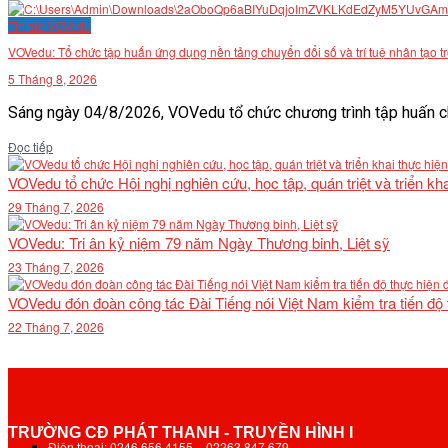
Tin tức VOVedu
VOVedu: Tổ chức tập huấn ứng dụng nền tảng chuyển đổi số và trí tuệ nhân tạo t
5 Tháng 8, 2026
Sáng ngày 04/8/2026, VOVedu tổ chức chương trình tập huấn ch
Details
Đọc tiếp
VOVedu tổ chức Hội nghị nghiên cứu, học tập, quán triệt và triển 
29 Tháng 7, 2026
VOVedu: Tri ân kỷ niệm 79 năm Ngày Thương binh, Liệt sỹ
23 Tháng 7, 2026
VOVedu đón đoàn công tác Đài Tiếng nói Việt Nam kiểm tra tiến độ
22 Tháng 7, 2026
TRƯỜNG CĐ PHÁT THANH - TRUYỀN HÌNH I
Điện thoại: 0246.656.4155 – 02263.847.679