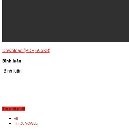
VĂN BẢN
THƯ VIỆN
Download (PDF, 695KB)
Bình luận
Bình luận
Tin mới nhất
All
Tin tức VOVedu