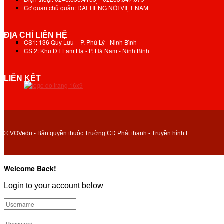
Cơ quan chủ quản: ĐÀI TIẾNG NÓI VIỆT NAM
ĐỊA CHỈ LIÊN HỆ
CS1: 136 Quy Lưu - P. Phủ Lý - Ninh Bình
CS 2: Khu ĐT Lam Hạ - P. Hà Nam - Ninh Bình
LIÊN KẾT
© VOVedu - Bản quyền thuộc Trường CĐ Phát thanh - Truyền hình I
Welcome Back!
Login to your account below