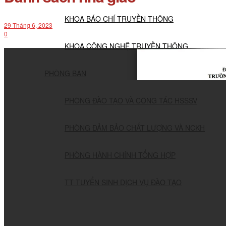
KHOA BÁO CHÍ TRUYỀN THÔNG
29 Tháng 6, 2023
0
KHOA CÔNG NGHỆ TRUYỀN THÔNG
PHÒNG BAN
PHÒNG ĐÀO TẠO VÀ CÔNG TÁC HSSSV
PHÒNG ĐẢM BẢO CHẤT LƯỢNG VÀ NCKH
PHÒNG HÀNH CHÍNH TỔNG HỢP
TT TUYỂN SINH DỊCH VỤ ĐÀO TẠO
NGHIÊN CỨU KHOA HỌC