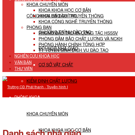
KHOA CHUYÊN MÔN
KHOA KHOA HỌC CƠ BẢN
CÔNG KHAI HĐ ĐÀO TẠO
KHOA BÁO CHÍ TRUYỀN THÔNG
KHOA CÔNG NGHỆ TRUYỀN THÔNG
PHÒNG BAN
CHƯƠNG TRÌNH ĐÀO TẠO
PHÒNG ĐÀO TẠO VÀ CÔNG TÁC HSSSV
PHÒNG ĐẢM BẢO CHẤT LƯỢNG VÀ NCKH
PHÒNG HÀNH CHÍNH TỔNG HỢP
ĐỘI NGŨ NHÀ GIÁO
TT TUYỂN SINH DỊCH VỤ ĐÀO TẠO
NGHIÊN CỨU KHOA HỌC
VĂN BẢN
CƠ SỞ VẬT CHẤT
THƯ VIỆN
KIỂM ĐỊNH CHẤT LƯỢNG
PHÒNG KHOA
KHOA CHUYÊN MÔN
Danh sách nhà giáo
KHOA KHOA HỌC CƠ BẢN