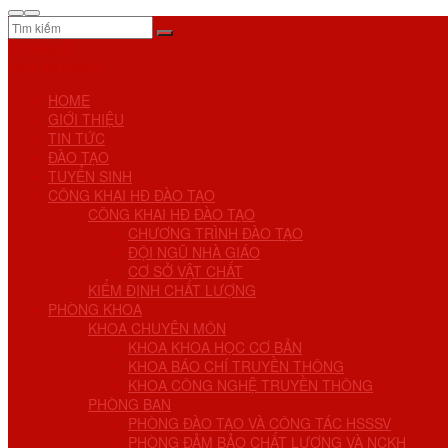
No Result
View All Result
HOME
GIỚI THIỆU
TIN TỨC
ĐÀO TẠO
TUYỂN SINH
CÔNG KHAI HĐ ĐÀO TẠO
CÔNG KHAI HĐ ĐÀO TẠO
CHƯƠNG TRÌNH ĐÀO TẠO
ĐỘI NGŨ NHÀ GIÁO
CƠ SỞ VẬT CHẤT
KIỂM ĐỊNH CHẤT LƯỢNG
PHÒNG KHOA
KHOA CHUYÊN MÔN
KHOA KHOA HỌC CƠ BẢN
KHOA BÁO CHÍ TRUYỀN THÔNG
KHOA CÔNG NGHỆ TRUYỀN THÔNG
PHÒNG BAN
PHÒNG ĐÀO TẠO VÀ CÔNG TÁC HSSSV
PHÒNG ĐẢM BẢO CHẤT LƯỢNG VÀ NCKH