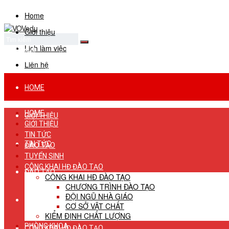
Home
Giới thiệu
Lịch làm việc
No Result
View All Result
Liên hệ
HOME
HOME
GIỚI THIỆU
GIỚI THIỆU
TIN TỨC
TIN TỨC
ĐÀO TẠO
TUYỂN SINH
CÔNG KHAI HĐ ĐÀO TẠO
ĐÀO TẠO
CÔNG KHAI HĐ ĐÀO TẠO
CHƯƠNG TRÌNH ĐÀO TẠO
ĐỘI NGŨ NHÀ GIÁO
TUYỂN SINH
CƠ SỞ VẬT CHẤT
KIỂM ĐỊNH CHẤT LƯỢNG
PHÒNG KHOA
CÔNG KHAI HĐ ĐÀO TẠO