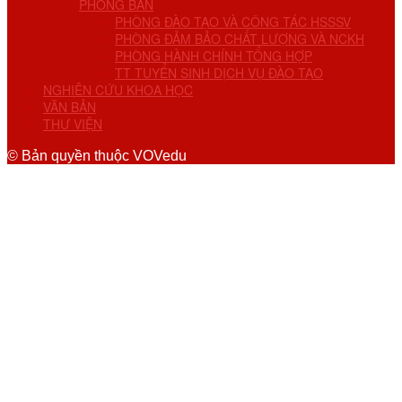
PHÒNG BAN
PHÒNG ĐÀO TẠO VÀ CÔNG TÁC HSSSV
PHÒNG ĐẢM BẢO CHẤT LƯỢNG VÀ NCKH
PHÒNG HÀNH CHÍNH TỔNG HỢP
TT TUYỂN SINH DỊCH VỤ ĐÀO TẠO
NGHIÊN CỨU KHOA HỌC
VĂN BẢN
THƯ VIỆN
© Bản quyền thuộc VOVedu