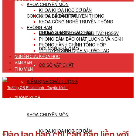
KHOA CHUYÊN MÔN
KHOA KHOA HỌC CƠ BẢN
CÔNG KHAI HĐ ĐÀO TẠO
KHOA BÁO CHÍ TRUYỀN THÔNG
KHOA CÔNG NGHỆ TRUYỀN THÔNG
PHÒNG BAN
CHƯƠNG TRÌNH ĐÀO TẠO
PHÒNG ĐÀO TẠO VÀ CÔNG TÁC HSSSV
PHÒNG ĐẢM BẢO CHẤT LƯỢNG VÀ NCKH
PHÒNG HÀNH CHÍNH TỔNG HỢP
ĐỘI NGŨ NHÀ GIÁO
TT TUYỂN SINH DỊCH VỤ ĐÀO TẠO
NGHIÊN CỨU KHOA HỌC
VĂN BẢN
CƠ SỞ VẬT CHẤT
THƯ VIỆN
KIỂM ĐỊNH CHẤT LƯỢNG
PHÒNG KHOA
KHOA CHUYÊN MÔN
Đào tạo báo chí cần gắn liền với
KHOA KHOA HỌC CƠ BẢN