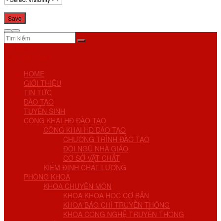
No Result
View All Result
HOME
GIỚI THIỆU
TIN TỨC
ĐÀO TẠO
TUYỂN SINH
CÔNG KHAI HĐ ĐÀO TẠO
CÔNG KHAI HĐ ĐÀO TẠO
CHƯƠNG TRÌNH ĐÀO TẠO
ĐỘI NGŨ NHÀ GIÁO
CƠ SỞ VẬT CHẤT
KIỂM ĐỊNH CHẤT LƯỢNG
PHÒNG KHOA
KHOA CHUYÊN MÔN
KHOA KHOA HỌC CƠ BẢN
KHOA BÁO CHÍ TRUYỀN THÔNG
KHOA CÔNG NGHỆ TRUYỀN THÔNG