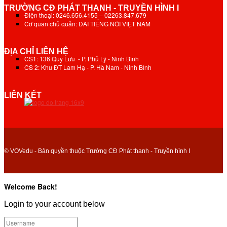
TRƯỜNG CĐ PHÁT THANH - TRUYỀN HÌNH I
Điện thoại: 0246.656.4155 – 02263.847.679
Cơ quan chủ quản: ĐÀI TIẾNG NÓI VIỆT NAM
ĐỊA CHỈ LIÊN HỆ
CS1: 136 Quy Lưu - P. Phủ Lý - Ninh Bình
CS 2: Khu ĐT Lam Hạ - P. Hà Nam - Ninh Bình
LIÊN KẾT
© VOVedu - Bản quyền thuộc Trường CĐ Phát thanh - Truyền hình I
Welcome Back!
Login to your account below