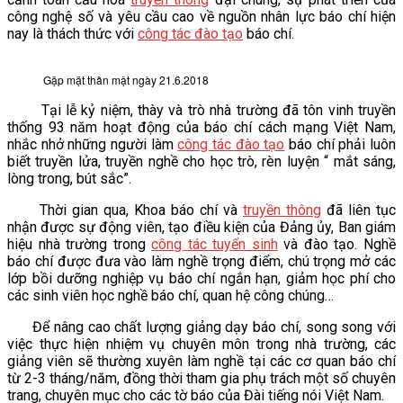
công nghệ số và yêu cầu cao về nguồn nhân lực báo chí hiện
VĂN BẢN
nay là thách thức với
công tác đào tạo
báo chí.
THƯ VIỆN
Gặp mặt thân mật ngày 21.6.2018
Tại lễ kỷ niệm, thày và trò nhà trường đã tôn vinh truyền
thống 93 năm hoạt động của báo chí cách mạng Việt Nam,
nhắc nhở những người làm
công tác đào tạo
báo chí phải luôn
biết truyền lửa, truyền nghề cho học trò, rèn luyện “ mắt sáng,
lòng trong, bút sắc”.
Thời gian qua, Khoa báo chí và
truyền thông
đã liên tục
nhận được sự động viên, tạo điều kiện của Đảng ủy, Ban giám
hiệu nhà trường trong
công tác tuyển sinh
và đào tạo. Nghề
báo chí được đưa vào làm nghề trọng điểm, chú trọng mở các
lớp bồi dưỡng nghiệp vụ báo chí ngắn hạn, giảm học phí cho
các sinh viên học nghề báo chí, quan hệ công chúng…
Để nâng cao chất lượng giảng dạy báo chí, song song với
việc thực hiện nhiệm vụ chuyên môn trong nhà trường, các
giảng viên sẽ thường xuyên làm nghề tại các cơ quan báo chí
từ 2-3 tháng/năm, đồng thời tham gia phụ trách một số chuyên
trang, chuyên mục cho các tờ báo của Đài tiếng nói Việt Nam.