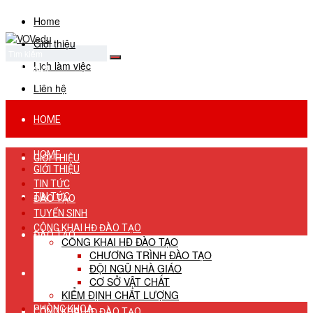
Home
Giới thiệu
Lịch làm việc
No Result
View All Result
Liên hệ
HOME
HOME
GIỚI THIỆU
GIỚI THIỆU
TIN TỨC
TIN TỨC
ĐÀO TẠO
TUYỂN SINH
CÔNG KHAI HĐ ĐÀO TẠO
ĐÀO TẠO
CÔNG KHAI HĐ ĐÀO TẠO
CHƯƠNG TRÌNH ĐÀO TẠO
ĐỘI NGŨ NHÀ GIÁO
TUYỂN SINH
CƠ SỞ VẬT CHẤT
KIỂM ĐỊNH CHẤT LƯỢNG
PHÒNG KHOA
CÔNG KHAI HĐ ĐÀO TẠO