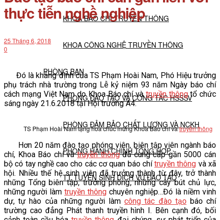
thực tiễn nghề nghiệp
KHOA BÁO CHÍ TRUYỀN THÔNG
25 Tháng 6, 2018
KHOA CÔNG NGHỆ TRUYỀN THÔNG
0
PHÒNG BAN
Đó là khẳng định của TS Phạm Hoài Nam, Phó Hiệu trưởng
phụ trách nhà trường trong Lễ kỷ niệm 93 năm Ngày báo chí
cách mạng Việt Nam do Khoa Báo chí và
truyền thông
tổ chức
PHÒNG ĐÀO TẠO VÀ CÔNG TÁC HSSSV
sáng ngày 21.6.2018 tại Hội trường A4.
PHÒNG ĐẢM BẢO CHẤT LƯỢNG VÀ NCKH
TS Phạm Hoài Nam tặng hoa chúc mừng Khoa Báo chí và
truyền thông
Hơn 20 năm đào tạo phóng viên, biên tập viên ngành báo
PHÒNG HÀNH CHÍNH TỔNG HỢP
chí, Khoa Báo chí và
truyền thông
đã cung cấp gần 5000 cán
bộ có tay nghề cao cho các cơ quan báo chí
truyền thông
và xã
hội. Nhiều thế hệ sinh viên đã trưởng thành từ đây, trở thành
TT TUYỂN SINH DỊCH VỤ ĐÀO TẠO
những Tổng biên tập, trưởng phòng, những cây bút chủ lực,
những người làm
truyền thông
chuyên nghiệp…Đó là niềm vinh
dự, tự hào của những người làm
công tác đào tạo
báo chí
NGHIÊN CỨU KHOA HỌC
trường cao đẳng Phát thanh truyền hình I. Bên cạnh đó, bối
cảnh toàn cầu hóa
truyền thông
đại chúng, sự phát triển của