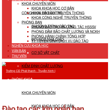
KHOA CHUYÊN MÔN
KHOA KHOA HỌC CƠ BẢN
CÔNG KHAI HĐ ĐÀO TẠO
KHOA BÁO CHÍ TRUYỀN THÔNG
KHOA CÔNG NGHỆ TRUYỀN THÔNG
PHÒNG BAN
CHƯƠNG TRÌNH ĐÀO TẠO
PHÒNG ĐÀO TẠO VÀ CÔNG TÁC HSSSV
PHÒNG ĐẢM BẢO CHẤT LƯỢNG VÀ NCKH
PHÒNG HÀNH CHÍNH TỔNG HỢP
ĐỘI NGŨ NHÀ GIÁO
TT TUYỂN SINH DỊCH VỤ ĐÀO TẠO
NGHIÊN CỨU KHOA HỌC
VĂN BẢN
CƠ SỞ VẬT CHẤT
THƯ VIỆN
KIỂM ĐỊNH CHẤT LƯỢNG
PHÒNG KHOA
KHOA CHUYÊN MÔN
Đào tạo các lớp ngắn hạn
KHOA KHOA HỌC CƠ BẢN