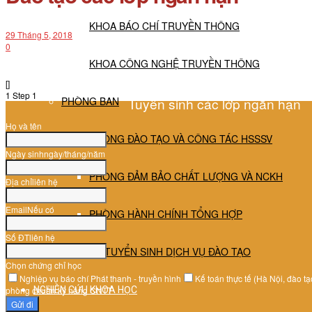
KHOA BÁO CHÍ TRUYỀN THÔNG
29 Tháng 5, 2018
0
KHOA CÔNG NGHỆ TRUYỀN THÔNG
[]
1
Step 1
Tuyển sinh các lớp ngắn hạn
PHÒNG BAN
Họ và tên
PHÒNG ĐÀO TẠO VÀ CÔNG TÁC HSSSV
Ngày sinh
ngày/tháng/năm
PHÒNG ĐẢM BẢO CHẤT LƯỢNG VÀ NCKH
Địa chỉ
liên hệ
Email
Nếu có
PHÒNG HÀNH CHÍNH TỔNG HỢP
Số ĐT
liên hệ
TT TUYỂN SINH DỊCH VỤ ĐÀO TẠO
Chọn chứng chỉ học
Nghiệp vụ báo chí Phát thanh - truyền hình
Kế toán thực tế (Hà Nội, đào tạ
phòng chuẩn kỹ năng CNTT
NGHIÊN CỨU KHOA HỌC
Gửi đi