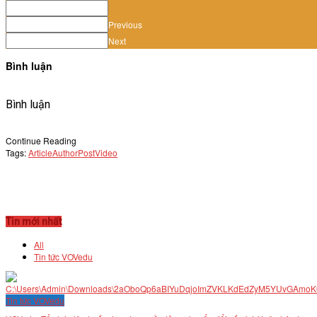
VĂN BẢN
Previous
Next
THƯ VIỆN
Bình luận
Bình luận
Continue Reading
Tags:
Article
Author
Post
Video
Tin mới nhất
All
Tin tức VOVedu
Tin tức VOVedu