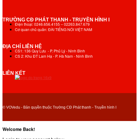
TRƯỜNG CĐ PHÁT THANH - TRUYỀN HÌNH I
Điện thoại: 0246.656.4155 – 02263.847.679
Cơ quan chủ quản: ĐÀI TIẾNG NÓI VIỆT NAM
ĐỊA CHỈ LIÊN HỆ
CS1: 136 Quy Lưu - P. Phủ Lý - Ninh Bình
CS 2: Khu ĐT Lam Hạ - P. Hà Nam - Ninh Bình
LIÊN KẾT
© VOVedu - Bản quyền thuộc Trường CĐ Phát thanh - Truyền hình I
Welcome Back!