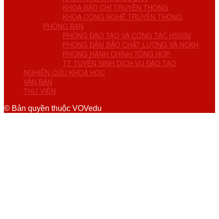
KHOA BÁO CHÍ TRUYỀN THÔNG
KHOA CÔNG NGHỆ TRUYỀN THÔNG
PHÒNG BAN
PHÒNG ĐÀO TẠO VÀ CÔNG TÁC HSSSV
PHÒNG ĐẢM BẢO CHẤT LƯỢNG VÀ NCKH
PHÒNG HÀNH CHÍNH TỔNG HỢP
TT TUYỂN SINH DỊCH VỤ ĐÀO TẠO
NGHIÊN CỨU KHOA HỌC
VĂN BẢN
THƯ VIỆN
© Bản quyền thuộc VOVedu