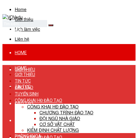
Home
Giới thiệu
Lịch làm việc
No Result
View All Result
Liên hệ
HOME
HOME
GIỚI THIỆU
GIỚI THIỆU
TIN TỨC
TIN TỨC
ĐÀO TẠO
TUYỂN SINH
CÔNG KHAI HĐ ĐÀO TẠO
ĐÀO TẠO
CÔNG KHAI HĐ ĐÀO TẠO
CHƯƠNG TRÌNH ĐÀO TẠO
ĐỘI NGŨ NHÀ GIÁO
TUYỂN SINH
CƠ SỞ VẬT CHẤT
KIỂM ĐỊNH CHẤT LƯỢNG
PHÒNG KHOA
CÔNG KHAI HĐ ĐÀO TẠO