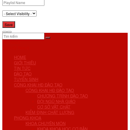
No Result
View All Result
HOME
GIỚI THIỆU
TIN TỨC
ĐÀO TẠO
TUYỂN SINH
CÔNG KHAI HĐ ĐÀO TẠO
CÔNG KHAI HĐ ĐÀO TẠO
CHƯƠNG TRÌNH ĐÀO TẠO
ĐỘI NGŨ NHÀ GIÁO
CƠ SỞ VẬT CHẤT
KIỂM ĐỊNH CHẤT LƯỢNG
PHÒNG KHOA
KHOA CHUYÊN MÔN
KHOA KHOA HỌC CƠ BẢN