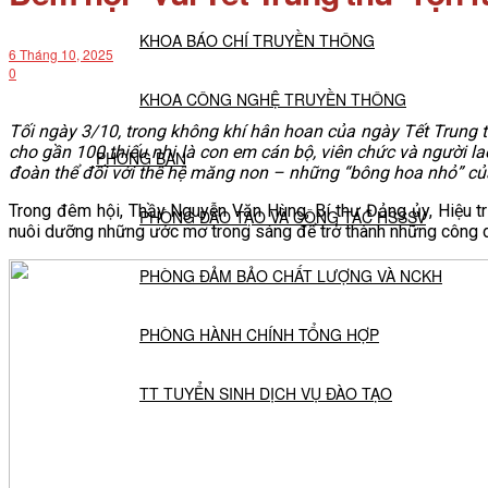
KHOA BÁO CHÍ TRUYỀN THÔNG
6 Tháng 10, 2025
0
KHOA CÔNG NGHỆ TRUYỀN THÔNG
Tối ngày 3/10, trong không khí hân hoan của ngày Tết Trung 
cho gần 100 thiếu nhi là con em cán bộ, viên chức và người 
PHÒNG BAN
đoàn thể đối với thế hệ măng non – những “bông hoa nhỏ” củ
Trong đêm hội, Thầy Nguyễn Văn Hùng, Bí thư Đảng ủy, Hiệu
PHÒNG ĐÀO TẠO VÀ CÔNG TÁC HSSSV
nuôi dưỡng những ước mơ trong sáng để trở thành những công dâ
PHÒNG ĐẢM BẢO CHẤT LƯỢNG VÀ NCKH
PHÒNG HÀNH CHÍNH TỔNG HỢP
TT TUYỂN SINH DỊCH VỤ ĐÀO TẠO
NGHIÊN CỨU KHOA HỌC