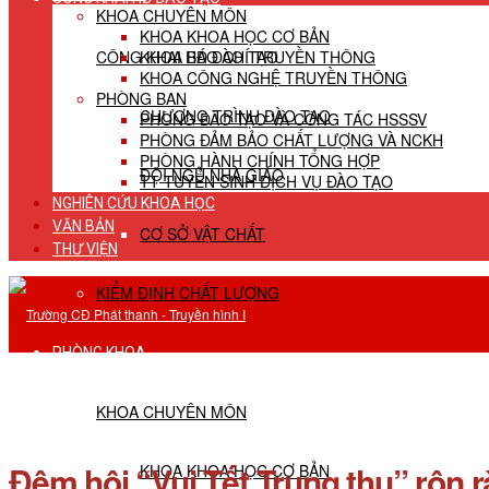
KHOA CHUYÊN MÔN
KHOA KHOA HỌC CƠ BẢN
CÔNG KHAI HĐ ĐÀO TẠO
KHOA BÁO CHÍ TRUYỀN THÔNG
KHOA CÔNG NGHỆ TRUYỀN THÔNG
PHÒNG BAN
CHƯƠNG TRÌNH ĐÀO TẠO
PHÒNG ĐÀO TẠO VÀ CÔNG TÁC HSSSV
PHÒNG ĐẢM BẢO CHẤT LƯỢNG VÀ NCKH
PHÒNG HÀNH CHÍNH TỔNG HỢP
ĐỘI NGŨ NHÀ GIÁO
TT TUYỂN SINH DỊCH VỤ ĐÀO TẠO
NGHIÊN CỨU KHOA HỌC
VĂN BẢN
CƠ SỞ VẬT CHẤT
THƯ VIỆN
KIỂM ĐỊNH CHẤT LƯỢNG
PHÒNG KHOA
KHOA CHUYÊN MÔN
Đêm hội “Vui Tết Trung thu” rộn 
KHOA KHOA HỌC CƠ BẢN