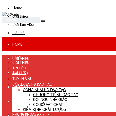
Home
Giới thiệu
Lịch làm việc
No Result
View All Result
Liên hệ
HOME
HOME
GIỚI THIỆU
GIỚI THIỆU
TIN TỨC
TIN TỨC
ĐÀO TẠO
TUYỂN SINH
CÔNG KHAI HĐ ĐÀO TẠO
ĐÀO TẠO
CÔNG KHAI HĐ ĐÀO TẠO
CHƯƠNG TRÌNH ĐÀO TẠO
ĐỘI NGŨ NHÀ GIÁO
TUYỂN SINH
CƠ SỞ VẬT CHẤT
KIỂM ĐỊNH CHẤT LƯỢNG
PHÒNG KHOA
CÔNG KHAI HĐ ĐÀO TẠO