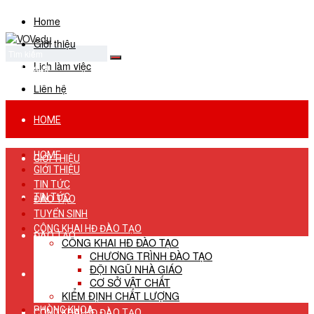
Home
Giới thiệu
Lịch làm việc
No Result
View All Result
Liên hệ
HOME
HOME
GIỚI THIỆU
GIỚI THIỆU
TIN TỨC
TIN TỨC
ĐÀO TẠO
TUYỂN SINH
CÔNG KHAI HĐ ĐÀO TẠO
ĐÀO TẠO
CÔNG KHAI HĐ ĐÀO TẠO
CHƯƠNG TRÌNH ĐÀO TẠO
ĐỘI NGŨ NHÀ GIÁO
TUYỂN SINH
CƠ SỞ VẬT CHẤT
KIỂM ĐỊNH CHẤT LƯỢNG
PHÒNG KHOA
CÔNG KHAI HĐ ĐÀO TẠO