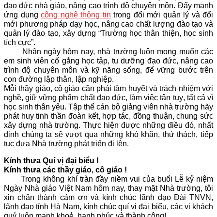
đạo đức nhà giáo, nâng cao trình độ chuyên môn. Đẩy mạnh
ứng dụng
công nghệ thông tin
trong đổi mới quản lý và đổi
mới phương pháp dạy học, nâng cao chất lượng đào tạo và
quản lý đào tạo, xây dựng “Trường học thân thiện, học sinh
tích cực”.
Nhân ngày hôm nay, nhà trường luôn mong muốn các
em sinh viên cố gắng học tập, tu dưỡng đạo đức, nâng cao
trình độ chuyên môn và kỹ năng sống, để vững bước trên
con đường lập thân, lập nghiệp.
Mỗi thầy giáo, cô giáo cần phải tâm huyết và trách nhiệm với
nghề, giữ vững phẩm chất đạo đức, làm việc tận tuỵ, tất cả vì
học sinh thân yêu. Tập thể cán bộ giảng viên nhà trường hãy
phát huy tinh thần đoàn kết, hợp tác, đồng thuận, chung sức
xây dựng nhà trường. Thực hiện được những điều đó, nhất
định chúng ta sẽ vượt qua những khó khăn, thử thách, tiếp
tục đưa Nhà trường phát triển đi lên.
Kính thưa Quí vị đại biểu !
Kính thưa các thầy giáo, cô giáo !
Trong không khí tràn đầy niềm vui của buổi Lễ kỷ niệm
Ngày Nhà giáo Việt Nam hôm nay, thay mặt Nhà trường, tôi
xin chân thành cảm ơn và kính chúc lãnh đạo Đài TNVN,
lãnh đạo tỉnh Hà Nam, kính chúc quí vị đại biểu, các vị khách
quý luôn mạnh khoẻ, hạnh phúc và thành công!