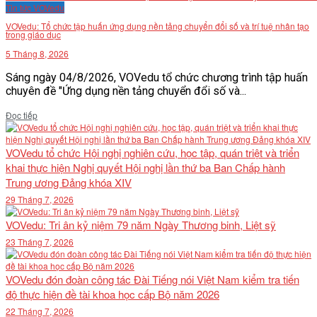
Tin tức VOVedu
VOVedu: Tổ chức tập huấn ứng dụng nền tảng chuyển đổi số và trí tuệ nhân tạo
trong giáo dục
5 Tháng 8, 2026
Sáng ngày 04/8/2026, VOVedu tổ chức chương trình tập huấn
chuyên đề "Ứng dụng nền tảng chuyển đổi số và...
Details
Đọc tiếp
VOVedu tổ chức Hội nghị nghiên cứu, học tập, quán triệt và triển
khai thực hiện Nghị quyết Hội nghị lần thứ ba Ban Chấp hành
Trung ương Đảng khóa XIV
29 Tháng 7, 2026
VOVedu: Tri ân kỷ niệm 79 năm Ngày Thương binh, Liệt sỹ
23 Tháng 7, 2026
VOVedu đón đoàn công tác Đài Tiếng nói Việt Nam kiểm tra tiến
độ thực hiện đề tài khoa học cấp Bộ năm 2026
22 Tháng 7, 2026