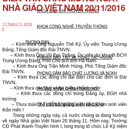
NHÀ GIÁO VIỆT NAM 20/11/2016
KHOA BÁO CHÍ TRUYỀN THÔNG
17 Tháng 11, 2016
KHOA CÔNG NGHỆ TRUYỀN THÔNG
0
PHÒNG BAN
– Kính thưa Ông Nguyễn Thế Kỷ, Ủy viên Trung Ương
Đảng, Tổng Giám đốc Đài TNVN.
– Kính thưa Ông Vũ Đại Thắng, Ủy viên dự khuyết BCH
PHÒNG ĐÀO TẠO VÀ CÔNG TÁC HSSSV
Trung Ương Đảng, Phó Chủ tịch tỉnh Hà Nam.
– Kính thưa Ông Trần Minh Hùng, Phó Tổng Giám đốc
Đài TNVN.
PHÒNG ĐẢM BẢO CHẤT LƯỢNG VÀ NCKH
– Kính thưa các đồng chí đại diện cho các đơn vị Đài
TNVN,
– Kính thưa các Quý vị đại biểu, khách quý
PHÒNG HÀNH CHÍNH TỔNG HỢP
– Kính thưa các đồng chí trong Đảng ủy, BGH nhà
trường
TT TUYỂN SINH DỊCH VỤ ĐÀO TẠO
– Thưa toàn thể cán bộ, giảng viên và các em sinh viên
thân mến !
Trong những ngày này, cả nước chúng ta đang hướng
NGHIÊN CỨU KHOA HỌC
về ngày Nhà giáo Việt Nam 20 tháng 11. Hôm nay, Trường
CĐ Phát thanh-Truyền hình I, long trọng tổ chức Lễ Kỷ niệm