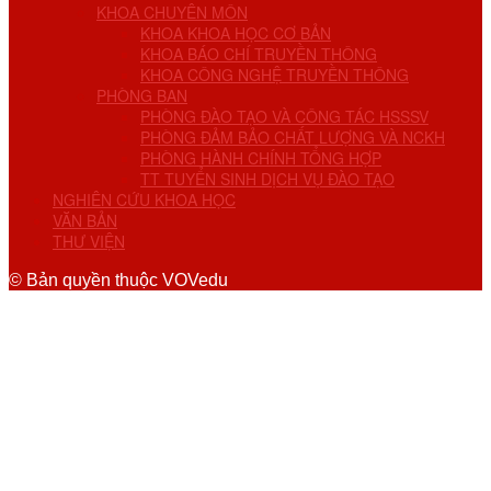
KHOA CHUYÊN MÔN
KHOA KHOA HỌC CƠ BẢN
KHOA BÁO CHÍ TRUYỀN THÔNG
KHOA CÔNG NGHỆ TRUYỀN THÔNG
PHÒNG BAN
PHÒNG ĐÀO TẠO VÀ CÔNG TÁC HSSSV
PHÒNG ĐẢM BẢO CHẤT LƯỢNG VÀ NCKH
PHÒNG HÀNH CHÍNH TỔNG HỢP
TT TUYỂN SINH DỊCH VỤ ĐÀO TẠO
NGHIÊN CỨU KHOA HỌC
VĂN BẢN
THƯ VIỆN
© Bản quyền thuộc VOVedu