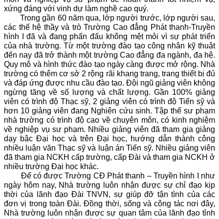
xứng đáng với vinh dự làm nghề cao quý.
Trong gần 60 năm qua, lớp người trước, lớp người sau,
các thế hệ thầy và trò Trường Cao đẳng Phát thanh-Truyền
hình I đã và đang phấn đấu không mệt mỏi vì sự phát triển
của nhà trường. Từ một trường đào tạo công nhân kỹ thuật
đến nay đã trở thành một trường Cao đẳng đa ngành, đa hệ.
Quy mô và hình thức đào tạo ngày càng được mở rộng. Nhà
trường có thêm cơ sở 2 rộng rãi khang trang, trang thiết bị đủ
và đáp ứng được nhu cầu đào tạo. Đội ngũ giảng viên không
ngừng tăng về số lượng và chất lượng. Gần 100% giảng
viên có trình độ Thạc sỹ, 2 giảng viên có trình độ Tiến sỹ và
hơn 10 giảng viên đang Nghiên cứu sinh. Tập thể sư phạm
nhà trường có trình độ cao về chuyên môn, có kinh nghiệm
về nghiệp vụ sư phạm. Nhiều giảng viên đã tham gia giảng
dạy bậc Đại học và trên Đại học, hướng dẫn thành công
nhiều luận văn Thạc sỹ và luận án Tiến sỹ. Nhiều giảng viên
đã tham gia NCKH cấp trường, cấp Đài và tham gia NCKH ở
nhiều trường Đại học khác.
Để có được Trường CĐ Phát thanh – Truyền hình I như
ngày hôm nay, Nhà trường luôn nhận được sự chỉ đạo kịp
thời của lãnh đạo Đài TNVN, sự giúp đỡ tận tình của các
đơn vị trong toàn Đài. Đồng thời, sống và công tác nơi đây,
Nhà trường luôn nhận được sự quan tâm của lãnh đạo tỉnh