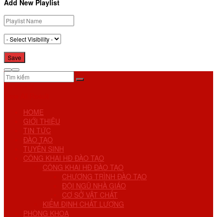
Add New Playlist
No Result
View All Result
HOME
GIỚI THIỆU
TIN TỨC
ĐÀO TẠO
TUYỂN SINH
CÔNG KHAI HĐ ĐÀO TẠO
CÔNG KHAI HĐ ĐÀO TẠO
CHƯƠNG TRÌNH ĐÀO TẠO
ĐỘI NGŨ NHÀ GIÁO
CƠ SỞ VẬT CHẤT
KIỂM ĐỊNH CHẤT LƯỢNG
PHÒNG KHOA