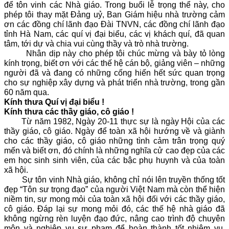
để tôn vinh các Nhà giáo. Trong buổi lễ trọng thể này, cho
VĂN BẢN
phép tôi thay mặt Đảng uỷ, Ban Giám hiệu nhà trường cảm
ơn các đồng chí lãnh đạo Đài TNVN, các đồng chí lãnh đạo
tỉnh Hà Nam, các quí vị đại biểu, các vị khách quí, đã quan
THƯ VIỆN
tâm, tới dự và chia vui cùng thầy và trò nhà trường.
Nhân dịp này cho phép tôi chúc mừng và bày tỏ lòng
kính trọng, biết ơn với các thế hệ cán bộ, giảng viên – những
người đã và đang có những cống hiến hết sức quan trọng
cho sự nghiệp xây dựng và phát triển nhà trường, trong gần
60 năm qua.
Kính thưa Quí vị đại biểu !
Kính thưa các thầy giáo, cô giáo !
Từ năm 1982, Ngày 20-11 thực sự là ngày Hội của các
thầy giáo, cô giáo. Ngày để toàn xã hội hướng về và giành
cho các thầy giáo, cô giáo những tình cảm trân trọng quý
mến và biết ơn, đó chính là những nghĩa cử cao đẹp của các
em học sinh sinh viên, của các bậc phụ huynh và của toàn
xã hội.
Sự tôn vinh Nhà giáo, không chỉ nói lên truyền thống tốt
đẹp “Tôn sư trọng đạo” của người Việt Nam mà còn thể hiện
niềm tin, sự mong mỏi của toàn xã hội đối với các thầy giáo,
cô giáo. Đáp lại sự mong mỏi đó, các thế hệ nhà giáo đã
không ngừng rèn luyện đạo đức, nâng cao trình độ chuyên
môn và nghiệp vụ sư phạm để hoàn thành tốt nhiệm vụ,