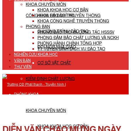
KHOA CHUYÊN MÔN
KHOA KHOA HỌC CƠ BẢN
CÔNG KHAI HĐ ĐÀO TẠO
KHOA BÁO CHÍ TRUYỀN THÔNG
KHOA CÔNG NGHỆ TRUYỀN THÔNG
PHÒNG BAN
CHƯƠNG TRÌNH ĐÀO TẠO
PHÒNG ĐÀO TẠO VÀ CÔNG TÁC HSSSV
PHÒNG ĐẢM BẢO CHẤT LƯỢNG VÀ NCKH
PHÒNG HÀNH CHÍNH TỔNG HỢP
ĐỘI NGŨ NHÀ GIÁO
TT TUYỂN SINH DỊCH VỤ ĐÀO TẠO
NGHIÊN CỨU KHOA HỌC
VĂN BẢN
CƠ SỞ VẬT CHẤT
THƯ VIỆN
KIỂM ĐỊNH CHẤT LƯỢNG
PHÒNG KHOA
KHOA CHUYÊN MÔN
DIỄN VĂN CHÀO MỪNG NGÀY
KHOA KHOA HỌC CƠ BẢN