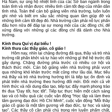
Hà Nam, sự ủng hộ nhiệt tình của các Sở ban ngành trong
toàn tỉnh và nhận được nhiều tình cảm tốt đẹp của nhân dân
tỉnh nhà. Toàn thể cán bộ giảng viên nhà trường, luôn luôn
ghi nhớ và biết ơn sâu sắc những quan tâm giúp đỡ và
những tình cảm tốt đẹp đó. Nhà trường cần phải nỗ lực phấn
đấu hơn nữa để đáp lại sự mong mỏi của các đồng chí, để
xứng đáng với những gì các đồng chí đã dành cho Nhà
trường.
Kính thưa Quí vị đại biểu !
Kính thưa các thầy giáo, cô giáo !
Hôm nay, nhìn lại chặng đường đã qua, thầy và trò nhà
trường rất phấn khởi và tự hào với những gì thế hệ trước đã
gây dựng. Chặng đường phía trước có nhiều cơ hội và
thách thức mới. Cán bộ giảng viên nhà trường phải vượt
qua những khó khăn trước mắt cũng như lâu dài. Mục tiêu
mà thầy và trò nhà trường hướng tới là tiếp tục ổn định và
phát triển nhà trường theo hướng đổi mới. Đổi mới cả về
hình thức và nội dung đào tạo, tiếp tục đẩy mạnh phong trào
thi đua “Dạy tốt, học tốt”. Tiếp tục thực hiện một cách sáng
tạo và có hiệu quả các cuộc vận động “Học tập và làm theo
tấm gương đạo đức Hồ Chí Minh”, cuộc vận động “Mỗi thầy
giáo cô giáo là một tấm gương về đạo đức, tự học và sáng
tạo”. Các thầy cô cần phải chú trọng rèn luyện phẩm chất,