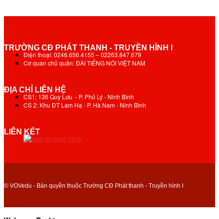
TRƯỜNG CĐ PHÁT THANH - TRUYỀN HÌNH I
Điện thoại: 0246.656.4155 – 02263.847.679
Cơ quan chủ quản: ĐÀI TIẾNG NÓI VIỆT NAM
ĐỊA CHỈ LIÊN HỆ
CS1: 136 Quy Lưu - P. Phủ Lý - Ninh Bình
CS 2: Khu ĐT Lam Hạ - P. Hà Nam - Ninh Bình
LIÊN KẾT
© VOVedu - Bản quyền thuộc Trường CĐ Phát thanh - Truyền hình I