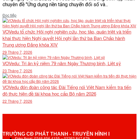
chuyên đề "Ứng dụng nền tảng chuyển đổi số và...
Details
Đọc tiếp
VOVedu tổ chức Hội nghị nghiên cứu, học tập, quán triệt và triển
khai thực hiện Nghị quyết Hội nghị lần thứ ba Ban Chấp hành
Trung ương Đảng khóa XIV
29 Tháng 7, 2026
VOVedu: Tri ân kỷ niệm 79 năm Ngày Thương binh, Liệt sỹ
23 Tháng 7, 2026
VOVedu đón đoàn công tác Đài Tiếng nói Việt Nam kiểm tra tiến
độ thực hiện đề tài khoa học cấp Bộ năm 2026
22 Tháng 7, 2026
TRƯỜNG CĐ PHÁT THANH - TRUYỀN HÌNH I
Điện thoại: 0246.656.4155 – 02263.847.679