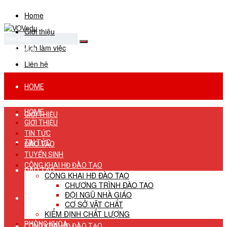
Home
Giới thiệu
Lịch làm việc
No Result
View All Result
Liên hệ
HOME
HOME
GIỚI THIỆU
GIỚI THIỆU
TIN TỨC
TIN TỨC
ĐÀO TẠO
TUYỂN SINH
CÔNG KHAI HĐ ĐÀO TẠO
ĐÀO TẠO
CÔNG KHAI HĐ ĐÀO TẠO
CHƯƠNG TRÌNH ĐÀO TẠO
ĐỘI NGŨ NHÀ GIÁO
TUYỂN SINH
CƠ SỞ VẬT CHẤT
KIỂM ĐỊNH CHẤT LƯỢNG
PHÒNG KHOA
CÔNG KHAI HĐ ĐÀO TẠO