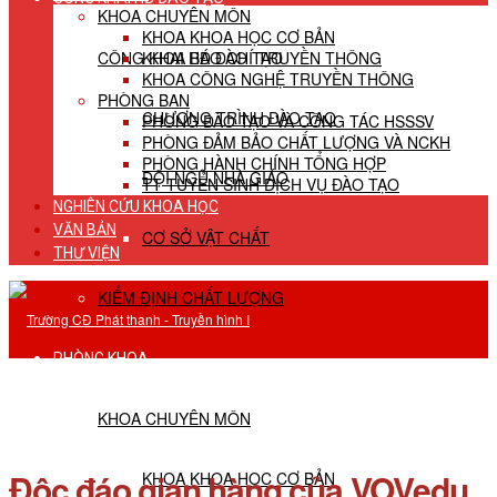
KHOA CHUYÊN MÔN
KHOA KHOA HỌC CƠ BẢN
CÔNG KHAI HĐ ĐÀO TẠO
KHOA BÁO CHÍ TRUYỀN THÔNG
KHOA CÔNG NGHỆ TRUYỀN THÔNG
PHÒNG BAN
CHƯƠNG TRÌNH ĐÀO TẠO
PHÒNG ĐÀO TẠO VÀ CÔNG TÁC HSSSV
PHÒNG ĐẢM BẢO CHẤT LƯỢNG VÀ NCKH
PHÒNG HÀNH CHÍNH TỔNG HỢP
ĐỘI NGŨ NHÀ GIÁO
TT TUYỂN SINH DỊCH VỤ ĐÀO TẠO
NGHIÊN CỨU KHOA HỌC
VĂN BẢN
CƠ SỞ VẬT CHẤT
THƯ VIỆN
KIỂM ĐỊNH CHẤT LƯỢNG
PHÒNG KHOA
KHOA CHUYÊN MÔN
Độc đáo gian hàng của VOVedu
KHOA KHOA HỌC CƠ BẢN