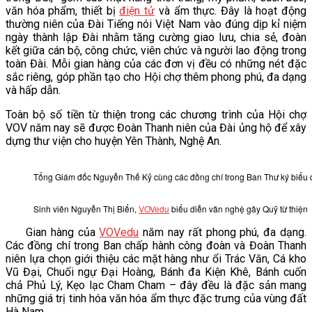
văn hóa phẩm, thiết bị
điện tử
và ẩm thực. Đây là hoạt động
VĂN BẢN
thường niên của Đài Tiếng nói Việt Nam vào đúng dịp kỉ niệm
ngày thành lập Đài nhằm tăng cường giao lưu, chia sẻ, đoàn
kết giữa cán bộ, công chức, viên chức và người lao động trong
THƯ VIỆN
toàn Đài. Mỗi gian hàng của các đơn vị đều có những nét đặc
sắc riêng, góp phần tạo cho Hội chợ thêm phong phú, đa dạng
và hấp dẫn.
Toàn bộ số tiền từ thiện trong các chương trình của Hội chợ
VOV năm nay sẽ được Đoàn Thanh niên của Đài ủng hộ để xây
dựng thư viện cho huyện Yên Thành, Nghệ An.
Tổng Giám đốc Nguyễn Thế Kỷ cùng các đồng chí trong Ban Thư ký biểu d
Sinh viên Nguyễn Thị Biển,
VOVedu
biểu diễn văn nghệ gây Quỹ từ thiện
Gian hàng của
VOVedu
năm nay rất phong phú, đa dạng.
Các đồng chí trong Ban chấp hành công đoàn và Đoàn Thanh
niên lựa chọn giới thiệu các mặt hàng như ổi Trác Văn, Cá kho
Vũ Đại, Chuối ngự Đại Hoàng, Bánh đa Kiện Khê, Bánh cuốn
chả Phủ Lý, Kẹo lạc Cham Cham – đây đều là đặc sản mang
những giá trị tinh hóa văn hóa ẩm thực đặc trưng của vùng đất
Hà Nam.