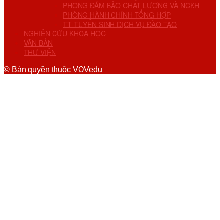
PHÒNG ĐẢM BẢO CHẤT LƯỢNG VÀ NCKH
PHÒNG HÀNH CHÍNH TỔNG HỢP
TT TUYỂN SINH DỊCH VỤ ĐÀO TẠO
NGHIÊN CỨU KHOA HỌC
VĂN BẢN
THƯ VIỆN
© Bản quyền thuộc VOVedu