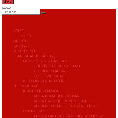
No Result
View All Result
HOME
GIỚI THIỆU
TIN TỨC
ĐÀO TẠO
TUYỂN SINH
CÔNG KHAI HĐ ĐÀO TẠO
CÔNG KHAI HĐ ĐÀO TẠO
CHƯƠNG TRÌNH ĐÀO TẠO
ĐỘI NGŨ NHÀ GIÁO
CƠ SỞ VẬT CHẤT
KIỂM ĐỊNH CHẤT LƯỢNG
PHÒNG KHOA
KHOA CHUYÊN MÔN
KHOA KHOA HỌC CƠ BẢN
KHOA BÁO CHÍ TRUYỀN THÔNG
KHOA CÔNG NGHỆ TRUYỀN THÔNG
PHÒNG BAN
PHÒNG ĐÀO TẠO VÀ CÔNG TÁC HSSSV