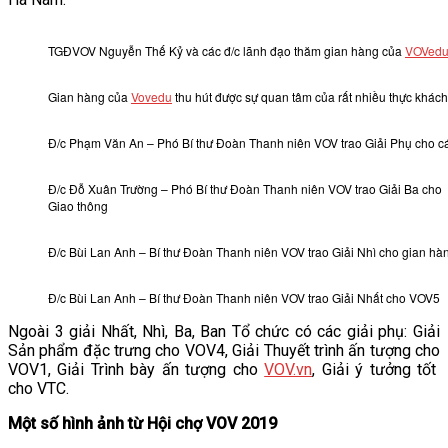
TGĐVOV Nguyễn Thế Kỷ và các đ/c lãnh đạo thăm gian hàng của
VOVed
Gian hàng của
Vovedu
thu hút được sự quan tâm của rất nhiều thực khách
Đ/c Phạm Văn An – Phó Bí thư Đoàn Thanh niên VOV trao Giải Phụ cho cá
Đ/c Đỗ Xuân Trường – Phó Bí thư Đoàn Thanh niên VOV trao Giải Ba cho 
Giao thông
Đ/c Bùi Lan Anh – Bí thư Đoàn Thanh niên VOV trao Giải Nhì cho gian h
Đ/c Bùi Lan Anh – Bí thư Đoàn Thanh niên VOV trao Giải Nhất cho VOV5
Ngoài 3 giải Nhất, Nhì, Ba, Ban Tổ chức có các giải phụ: Giải
Sản phẩm đặc trưng cho VOV4, Giải Thuyết trình ấn tượng cho
VOV1, Giải Trình bày ấn tượng cho
VOV.vn
, Giải ý tưởng tốt
cho VTC.
M
ột số hình ảnh
từ
Hội chợ
VOV 2019