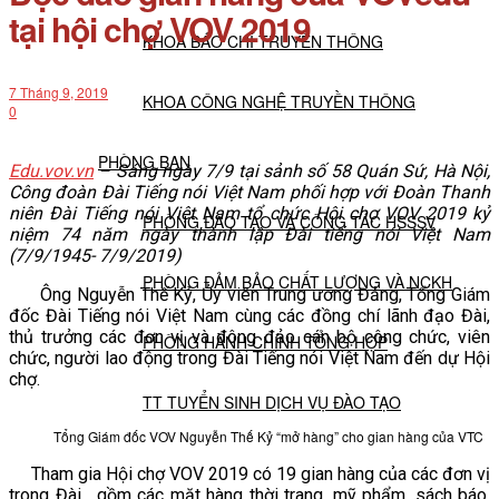
tại hội chợ VOV 2019
KHOA BÁO CHÍ TRUYỀN THÔNG
7 Tháng 9, 2019
KHOA CÔNG NGHỆ TRUYỀN THÔNG
0
PHÒNG BAN
Edu.vov.vn
– Sáng ngày 7/9 tại
s
ảnh số 58 Quán Sứ, Hà Nội,
Công đoàn Đài Tiếng nói Việt Nam phối hợp với Đoàn Thanh
niên Đài Tiếng nói Việt Nam tổ chức Hội chợ VOV 2019 kỷ
PHÒNG ĐÀO TẠO VÀ CÔNG TÁC HSSSV
niệm 74 năm ngày thành lập Đài tiếng nói Việt Nam
(
7/9/1945- 7/9/2019
)
PHÒNG ĐẢM BẢO CHẤT LƯỢNG VÀ NCKH
Ông Nguyễn Thế Kỷ, Ủy viên Trung ương Đảng, Tổng Giám
đốc Đài Tiếng nói Việt Nam cùng các đồng chí lãnh đạo Đài,
thủ trưởng các đơn vị và đông đảo cán bộ công chức, viên
PHÒNG HÀNH CHÍNH TỔNG HỢP
chức, người lao động trong Đài Tiếng nói Việt Nam đến dự Hội
chợ.
TT TUYỂN SINH DỊCH VỤ ĐÀO TẠO
Tổng Giám đốc VOV Nguyễn Thế Kỷ “mở hàng” cho gian hàng của VTC
NGHIÊN CỨU KHOA HỌC
Tham gia Hội chợ VOV 2019 có 19 gian hàng của các đơn vị
trong Đài, gồm các mặt hàng thời trang, mỹ phẩm, sách báo,