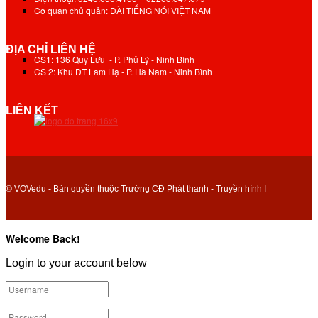
Cơ quan chủ quản: ĐÀI TIẾNG NÓI VIỆT NAM
ĐỊA CHỈ LIÊN HỆ
CS1: 136 Quy Lưu - P. Phủ Lý - Ninh Bình
CS 2: Khu ĐT Lam Hạ - P. Hà Nam - Ninh Bình
LIÊN KẾT
© VOVedu - Bản quyền thuộc Trường CĐ Phát thanh - Truyền hình I
Welcome Back!
Login to your account below