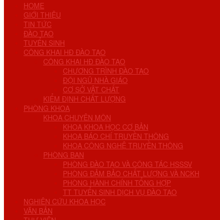
HOME
GIỚI THIỆU
TIN TỨC
ĐÀO TẠO
TUYỂN SINH
CÔNG KHAI HĐ ĐÀO TẠO
CÔNG KHAI HĐ ĐÀO TẠO
CHƯƠNG TRÌNH ĐÀO TẠO
ĐỘI NGŨ NHÀ GIÁO
CƠ SỞ VẬT CHẤT
KIỂM ĐỊNH CHẤT LƯỢNG
PHÒNG KHOA
KHOA CHUYÊN MÔN
KHOA KHOA HỌC CƠ BẢN
KHOA BÁO CHÍ TRUYỀN THÔNG
KHOA CÔNG NGHỆ TRUYỀN THÔNG
PHÒNG BAN
PHÒNG ĐÀO TẠO VÀ CÔNG TÁC HSSSV
PHÒNG ĐẢM BẢO CHẤT LƯỢNG VÀ NCKH
PHÒNG HÀNH CHÍNH TỔNG HỢP
TT TUYỂN SINH DỊCH VỤ ĐÀO TẠO
NGHIÊN CỨU KHOA HỌC
VĂN BẢN