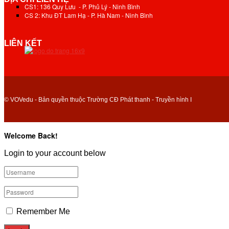
CS1: 136 Quy Lưu - P. Phủ Lý - Ninh Bình
CS 2: Khu ĐT Lam Hạ - P. Hà Nam - Ninh Bình
LIÊN KẾT
© VOVedu - Bản quyền thuộc Trường CĐ Phát thanh - Truyền hình I
Welcome Back!
Login to your account below
Remember Me