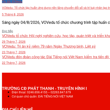
Tin tức VOVedu
VĂN BẢN
VOVedu: Tổ chức tập huấn ứng dụng nền tảng chuyển đổi số và trí tuệ nhân tạo t
5 Tháng 8, 2026
THƯ VIỆN
Sáng ngày 04/8/2026, VOVedu tổ chức chương trình tập huấn ch
Details
Đọc tiếp
VOVedu tổ chức Hội nghị nghiên cứu, học tập, quán triệt và triển 
29 Tháng 7, 2026
VOVedu: Tri ân kỷ niệm 79 năm Ngày Thương binh, Liệt sỹ
23 Tháng 7, 2026
VOVedu đón đoàn công tác Đài Tiếng nói Việt Nam kiểm tra tiến độ
22 Tháng 7, 2026
TRƯỜNG CĐ PHÁT THANH - TRUYỀN HÌNH I
Điện thoại: 0246.656.4155 – 02263.847.679
Cơ quan chủ quản: ĐÀI TIẾNG NÓI VIỆT NAM
ĐỊA CHỈ LIÊN HỆ