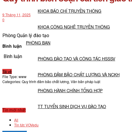
KHOA BÁO CHÍ TRUYỀN THÔNG
9 Tháng 11, 2025
0
KHOA CÔNG NGHỆ TRUYỀN THÔNG
Phòng Quản lý đào tạo
PHÒNG BAN
Bình luận
Bình luận
PHÒNG ĐÀO TẠO VÀ CÔNG TÁC HSSSV
Tải về
PHÒNG ĐẢM BẢO CHẤT LƯỢNG VÀ NCKH
File Type:
www
Categories:
Quy trình đảm bảo chất lương, Văn bản pháp luật
PHÒNG HÀNH CHÍNH TỔNG HỢP
TT TUYỂN SINH DỊCH VỤ ĐÀO TẠO
Tin mới nhất
All
NGHIÊN CỨU KHOA HỌC
Tin tức VOVedu