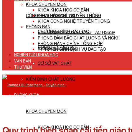
KHOA CHUYÊN MÔN
KHOA KHOA HỌC CƠ BẢN
CÔNG KHAI HĐ ĐÀO TẠO
KHOA BÁO CHÍ TRUYỀN THÔNG
KHOA CÔNG NGHỆ TRUYỀN THÔNG
PHÒNG BAN
CHƯƠNG TRÌNH ĐÀO TẠO
PHÒNG ĐÀO TẠO VÀ CÔNG TÁC HSSSV
PHÒNG ĐẢM BẢO CHẤT LƯỢNG VÀ NCKH
PHÒNG HÀNH CHÍNH TỔNG HỢP
ĐỘI NGŨ NHÀ GIÁO
TT TUYỂN SINH DỊCH VỤ ĐÀO TẠO
NGHIÊN CỨU KHOA HỌC
VĂN BẢN
CƠ SỞ VẬT CHẤT
THƯ VIỆN
KIỂM ĐỊNH CHẤT LƯỢNG
PHÒNG KHOA
KHOA CHUYÊN MÔN
Quy trình biên soạn cải tiến giáo
KHOA KHOA HỌC CƠ BẢN