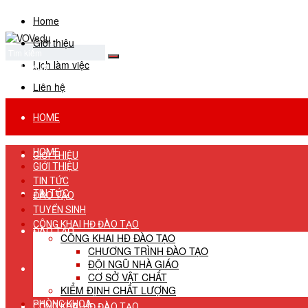
Home
Giới thiệu
Lịch làm việc
No Result
View All Result
Liên hệ
HOME
HOME
GIỚI THIỆU
GIỚI THIỆU
TIN TỨC
TIN TỨC
ĐÀO TẠO
TUYỂN SINH
CÔNG KHAI HĐ ĐÀO TẠO
ĐÀO TẠO
CÔNG KHAI HĐ ĐÀO TẠO
CHƯƠNG TRÌNH ĐÀO TẠO
ĐỘI NGŨ NHÀ GIÁO
TUYỂN SINH
CƠ SỞ VẬT CHẤT
KIỂM ĐỊNH CHẤT LƯỢNG
PHÒNG KHOA
CÔNG KHAI HĐ ĐÀO TẠO