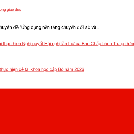
rong giáo dục
uyên đề "Ứng dụng nền tảng chuyển đổi số và...
khai thực hiện Nghị quyết Hội nghị lần thứ ba Ban Chấp hành Trung ư
 thực hiện đề tài khoa học cấp Bộ năm 2026