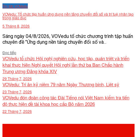
Tin tức VOVedu
VĂN BẢN
VOVedu: Tổ chức tập huấn ứng dụng nền tảng chuyển đổi số và trí tuệ nhân tạo
trong giáo dục
THƯ VIỆN
5 Tháng 8, 2026
Sáng ngày 04/8/2026, VOVedu tổ chức chương trình tập huấn
chuyên đề "Ứng dụng nền tảng chuyển đổi số và...
Details
Đọc tiếp
VOVedu tổ chức Hội nghị nghiên cứu, học tập, quán triệt và triển
khai thực hiện Nghị quyết Hội nghị lần thứ ba Ban Chấp hành
Trung ương Đảng khóa XIV
29 Tháng 7, 2026
VOVedu: Tri ân kỷ niệm 79 năm Ngày Thương binh, Liệt sỹ
23 Tháng 7, 2026
VOVedu đón đoàn công tác Đài Tiếng nói Việt Nam kiểm tra tiến
độ thực hiện đề tài khoa học cấp Bộ năm 2026
22 Tháng 7, 2026