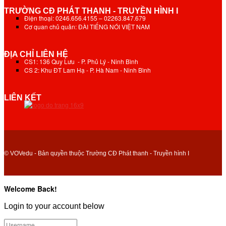
TRƯỜNG CĐ PHÁT THANH - TRUYỀN HÌNH I
Điện thoại: 0246.656.4155 – 02263.847.679
Cơ quan chủ quản: ĐÀI TIẾNG NÓI VIỆT NAM
ĐỊA CHỈ LIÊN HỆ
CS1: 136 Quy Lưu - P. Phủ Lý - Ninh Bình
CS 2: Khu ĐT Lam Hạ - P. Hà Nam - Ninh Bình
LIÊN KẾT
© VOVedu - Bản quyền thuộc Trường CĐ Phát thanh - Truyền hình I
Welcome Back!
Login to your account below