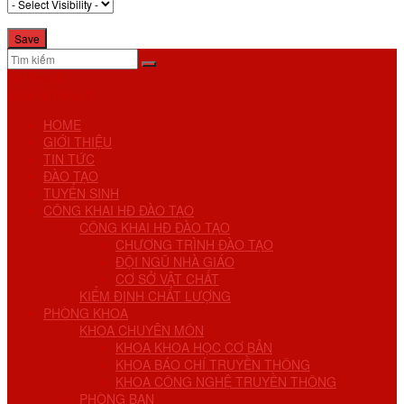
No Result
View All Result
HOME
GIỚI THIỆU
TIN TỨC
ĐÀO TẠO
TUYỂN SINH
CÔNG KHAI HĐ ĐÀO TẠO
CÔNG KHAI HĐ ĐÀO TẠO
CHƯƠNG TRÌNH ĐÀO TẠO
ĐỘI NGŨ NHÀ GIÁO
CƠ SỞ VẬT CHẤT
KIỂM ĐỊNH CHẤT LƯỢNG
PHÒNG KHOA
KHOA CHUYÊN MÔN
KHOA KHOA HỌC CƠ BẢN
KHOA BÁO CHÍ TRUYỀN THÔNG
KHOA CÔNG NGHỆ TRUYỀN THÔNG
PHÒNG BAN