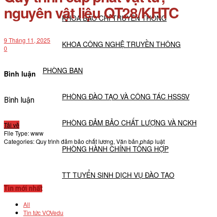
nguyên vật liệu QT28/KHTC
KHOA BÁO CHÍ TRUYỀN THÔNG
9 Tháng 11, 2025
KHOA CÔNG NGHỆ TRUYỀN THÔNG
0
PHÒNG BAN
Bình luận
PHÒNG ĐÀO TẠO VÀ CÔNG TÁC HSSSV
Bình luận
PHÒNG ĐẢM BẢO CHẤT LƯỢNG VÀ NCKH
Tải về
File Type:
www
Categories:
Quy trình đảm bảo chất lương, Văn bản pháp luật
PHÒNG HÀNH CHÍNH TỔNG HỢP
TT TUYỂN SINH DỊCH VỤ ĐÀO TẠO
Tin mới nhất
NGHIÊN CỨU KHOA HỌC
All
Tin tức VOVedu