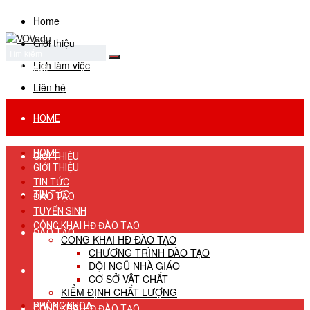
Home
Giới thiệu
Lịch làm việc
No Result
View All Result
Liên hệ
HOME
HOME
GIỚI THIỆU
GIỚI THIỆU
TIN TỨC
TIN TỨC
ĐÀO TẠO
TUYỂN SINH
CÔNG KHAI HĐ ĐÀO TẠO
ĐÀO TẠO
CÔNG KHAI HĐ ĐÀO TẠO
CHƯƠNG TRÌNH ĐÀO TẠO
ĐỘI NGŨ NHÀ GIÁO
TUYỂN SINH
CƠ SỞ VẬT CHẤT
KIỂM ĐỊNH CHẤT LƯỢNG
PHÒNG KHOA
CÔNG KHAI HĐ ĐÀO TẠO