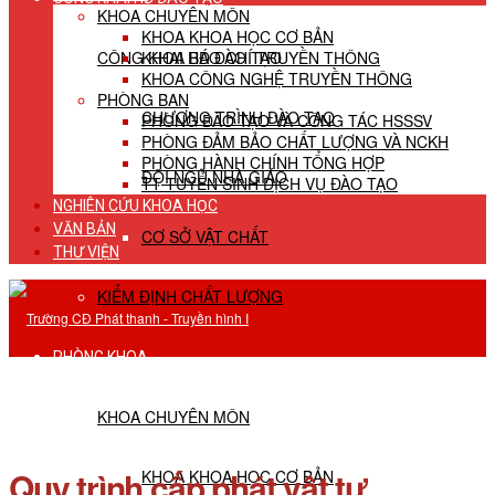
KHOA CHUYÊN MÔN
KHOA KHOA HỌC CƠ BẢN
CÔNG KHAI HĐ ĐÀO TẠO
KHOA BÁO CHÍ TRUYỀN THÔNG
KHOA CÔNG NGHỆ TRUYỀN THÔNG
PHÒNG BAN
CHƯƠNG TRÌNH ĐÀO TẠO
PHÒNG ĐÀO TẠO VÀ CÔNG TÁC HSSSV
PHÒNG ĐẢM BẢO CHẤT LƯỢNG VÀ NCKH
PHÒNG HÀNH CHÍNH TỔNG HỢP
ĐỘI NGŨ NHÀ GIÁO
TT TUYỂN SINH DỊCH VỤ ĐÀO TẠO
NGHIÊN CỨU KHOA HỌC
VĂN BẢN
CƠ SỞ VẬT CHẤT
THƯ VIỆN
KIỂM ĐỊNH CHẤT LƯỢNG
PHÒNG KHOA
KHOA CHUYÊN MÔN
Quy trình cấp phát vật tư,
KHOA KHOA HỌC CƠ BẢN