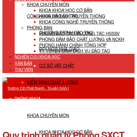
KHOA CHUYÊN MÔN
KHOA KHOA HỌC CƠ BẢN
CÔNG KHAI HĐ ĐÀO TẠO
KHOA BÁO CHÍ TRUYỀN THÔNG
KHOA CÔNG NGHỆ TRUYỀN THÔNG
PHÒNG BAN
CHƯƠNG TRÌNH ĐÀO TẠO
PHÒNG ĐÀO TẠO VÀ CÔNG TÁC HSSSV
PHÒNG ĐẢM BẢO CHẤT LƯỢNG VÀ NCKH
PHÒNG HÀNH CHÍNH TỔNG HỢP
ĐỘI NGŨ NHÀ GIÁO
TT TUYỂN SINH DỊCH VỤ ĐÀO TẠO
NGHIÊN CỨU KHOA HỌC
VĂN BẢN
CƠ SỞ VẬT CHẤT
THƯ VIỆN
KIỂM ĐỊNH CHẤT LƯỢNG
PHÒNG KHOA
KHOA CHUYÊN MÔN
Quy trình quản lý Phòng SXCT
KHOA KHOA HỌC CƠ BẢN