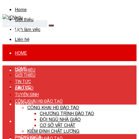
Home
Giới thiệu
Lịch làm việc
No Result
View All Result
Liên hệ
HOME
HOME
GIỚI THIỆU
GIỚI THIỆU
TIN TỨC
TIN TỨC
ĐÀO TẠO
TUYỂN SINH
CÔNG KHAI HĐ ĐÀO TẠO
ĐÀO TẠO
CÔNG KHAI HĐ ĐÀO TẠO
CHƯƠNG TRÌNH ĐÀO TẠO
ĐỘI NGŨ NHÀ GIÁO
TUYỂN SINH
CƠ SỞ VẬT CHẤT
KIỂM ĐỊNH CHẤT LƯỢNG
PHÒNG KHOA
CÔNG KHAI HĐ ĐÀO TẠO