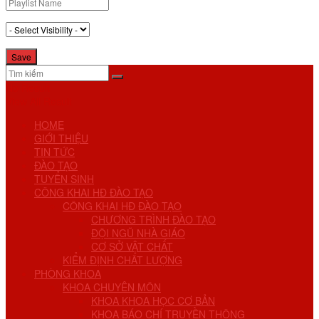
No Result
View All Result
HOME
GIỚI THIỆU
TIN TỨC
ĐÀO TẠO
TUYỂN SINH
CÔNG KHAI HĐ ĐÀO TẠO
CÔNG KHAI HĐ ĐÀO TẠO
CHƯƠNG TRÌNH ĐÀO TẠO
ĐỘI NGŨ NHÀ GIÁO
CƠ SỞ VẬT CHẤT
KIỂM ĐỊNH CHẤT LƯỢNG
PHÒNG KHOA
KHOA CHUYÊN MÔN
KHOA KHOA HỌC CƠ BẢN
KHOA BÁO CHÍ TRUYỀN THÔNG