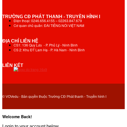
TRƯỜNG CĐ PHÁT THANH - TRUYỀN HÌNH I
Điện thoại: 0246.656.4155 – 02263.847.679
Cơ quan chủ quản: ĐÀI TIẾNG NÓI VIỆT NAM
ĐỊA CHỈ LIÊN HỆ
CS1: 136 Quy Lưu - P. Phủ Lý - Ninh Bình
CS 2: Khu ĐT Lam Hạ - P. Hà Nam - Ninh Bình
LIÊN KẾT
© VOVedu - Bản quyền thuộc Trường CĐ Phát thanh - Truyền hình I
Welcome Back!
Login to your account below