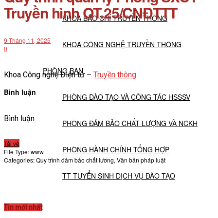
Truyền hình QT.25/CNĐTTT
KHOA BÁO CHÍ TRUYỀN THÔNG
9 Tháng 11, 2025
KHOA CÔNG NGHỆ TRUYỀN THÔNG
0
PHÒNG BAN
Khoa Công nghệ Điện tử –
Truyền thông
Bình luận
PHÒNG ĐÀO TẠO VÀ CÔNG TÁC HSSSV
Bình luận
PHÒNG ĐẢM BẢO CHẤT LƯỢNG VÀ NCKH
Tải về
PHÒNG HÀNH CHÍNH TỔNG HỢP
File Type:
www
Categories:
Quy trình đảm bảo chất lương, Văn bản pháp luật
TT TUYỂN SINH DỊCH VỤ ĐÀO TẠO
NGHIÊN CỨU KHOA HỌC
Tin mới nhất