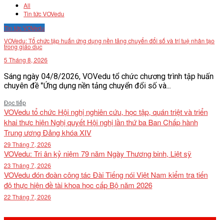
All
VĂN BẢN
Tin tức VOVedu
Tin tức VOVedu
THƯ VIỆN
VOVedu: Tổ chức tập huấn ứng dụng nền tảng chuyển đổi số và trí tuệ nhân tạo
trong giáo dục
5 Tháng 8, 2026
Sáng ngày 04/8/2026, VOVedu tổ chức chương trình tập huấn
chuyên đề "Ứng dụng nền tảng chuyển đổi số và...
Details
Đọc tiếp
VOVedu tổ chức Hội nghị nghiên cứu, học tập, quán triệt và triển
khai thực hiện Nghị quyết Hội nghị lần thứ ba Ban Chấp hành
Trung ương Đảng khóa XIV
29 Tháng 7, 2026
VOVedu: Tri ân kỷ niệm 79 năm Ngày Thương binh, Liệt sỹ
23 Tháng 7, 2026
VOVedu đón đoàn công tác Đài Tiếng nói Việt Nam kiểm tra tiến
độ thực hiện đề tài khoa học cấp Bộ năm 2026
22 Tháng 7, 2026