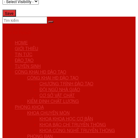
No Result
View All Result
HOME
GIỚI THIỆU
TIN TỨC
ĐÀO TẠO
TUYỂN SINH
CÔNG KHAI HĐ ĐÀO TẠO
CÔNG KHAI HĐ ĐÀO TẠO
CHƯƠNG TRÌNH ĐÀO TẠO
ĐỘI NGŨ NHÀ GIÁO
CƠ SỞ VẬT CHẤT
KIỂM ĐỊNH CHẤT LƯỢNG
PHÒNG KHOA
KHOA CHUYÊN MÔN
KHOA KHOA HỌC CƠ BẢN
KHOA BÁO CHÍ TRUYỀN THÔNG
KHOA CÔNG NGHỆ TRUYỀN THÔNG
PHÒNG BAN