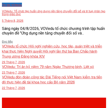
Tin tức VOVedu
VĂN BẢN
VOVedu: Tổ chức tập huấn ứng dụng nền tảng chuyển đổi số và trí tuệ nhân tạo
trong giáo dục
THƯ VIỆN
5 Tháng 8, 2026
Sáng ngày 04/8/2026, VOVedu tổ chức chương trình tập huấn
chuyên đề "Ứng dụng nền tảng chuyển đổi số và...
Details
Đọc tiếp
VOVedu tổ chức Hội nghị nghiên cứu, học tập, quán triệt và triển
khai thực hiện Nghị quyết Hội nghị lần thứ ba Ban Chấp hành
Trung ương Đảng khóa XIV
29 Tháng 7, 2026
VOVedu: Tri ân kỷ niệm 79 năm Ngày Thương binh, Liệt sỹ
23 Tháng 7, 2026
VOVedu đón đoàn công tác Đài Tiếng nói Việt Nam kiểm tra tiến
độ thực hiện đề tài khoa học cấp Bộ năm 2026
22 Tháng 7, 2026