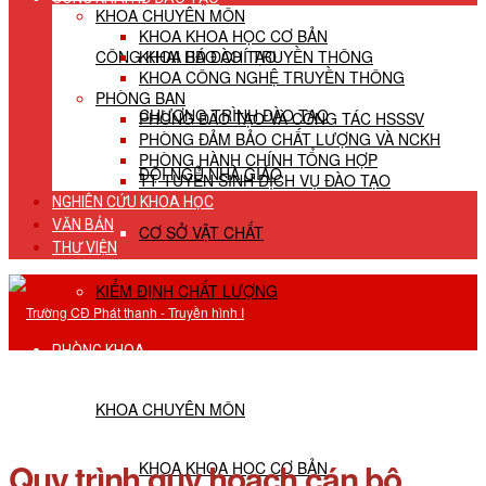
KHOA CHUYÊN MÔN
KHOA KHOA HỌC CƠ BẢN
CÔNG KHAI HĐ ĐÀO TẠO
KHOA BÁO CHÍ TRUYỀN THÔNG
KHOA CÔNG NGHỆ TRUYỀN THÔNG
PHÒNG BAN
CHƯƠNG TRÌNH ĐÀO TẠO
PHÒNG ĐÀO TẠO VÀ CÔNG TÁC HSSSV
PHÒNG ĐẢM BẢO CHẤT LƯỢNG VÀ NCKH
PHÒNG HÀNH CHÍNH TỔNG HỢP
ĐỘI NGŨ NHÀ GIÁO
TT TUYỂN SINH DỊCH VỤ ĐÀO TẠO
NGHIÊN CỨU KHOA HỌC
VĂN BẢN
CƠ SỞ VẬT CHẤT
THƯ VIỆN
KIỂM ĐỊNH CHẤT LƯỢNG
PHÒNG KHOA
KHOA CHUYÊN MÔN
Quy trình quy hoạch cán bộ
KHOA KHOA HỌC CƠ BẢN