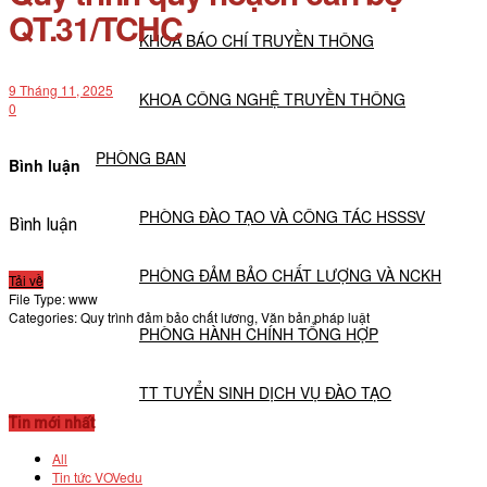
QT.31/TCHC
KHOA BÁO CHÍ TRUYỀN THÔNG
9 Tháng 11, 2025
KHOA CÔNG NGHỆ TRUYỀN THÔNG
0
PHÒNG BAN
Bình luận
PHÒNG ĐÀO TẠO VÀ CÔNG TÁC HSSSV
Bình luận
PHÒNG ĐẢM BẢO CHẤT LƯỢNG VÀ NCKH
Tải về
File Type:
www
Categories:
Quy trình đảm bảo chất lương, Văn bản pháp luật
PHÒNG HÀNH CHÍNH TỔNG HỢP
TT TUYỂN SINH DỊCH VỤ ĐÀO TẠO
Tin mới nhất
NGHIÊN CỨU KHOA HỌC
All
Tin tức VOVedu