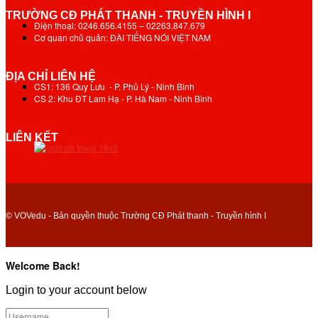
TRƯỜNG CĐ PHÁT THANH - TRUYỀN HÌNH I
Điện thoại: 0246.656.4155 – 02263.847.679
Cơ quan chủ quản: ĐÀI TIẾNG NÓI VIỆT NAM
ĐỊA CHỈ LIÊN HỆ
CS1: 136 Quy Lưu - P. Phủ Lý - Ninh Bình
CS 2: Khu ĐT Lam Hạ - P. Hà Nam - Ninh Bình
LIÊN KẾT
© VOVedu - Bản quyền thuộc Trường CĐ Phát thanh - Truyền hình I
Welcome Back!
Login to your account below