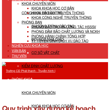
KHOA CHUYÊN MÔN
KHOA KHOA HỌC CƠ BẢN
CÔNG KHAI HĐ ĐÀO TẠO
KHOA BÁO CHÍ TRUYỀN THÔNG
KHOA CÔNG NGHỆ TRUYỀN THÔNG
PHÒNG BAN
CHƯƠNG TRÌNH ĐÀO TẠO
PHÒNG ĐÀO TẠO VÀ CÔNG TÁC HSSSV
PHÒNG ĐẢM BẢO CHẤT LƯỢNG VÀ NCKH
PHÒNG HÀNH CHÍNH TỔNG HỢP
ĐỘI NGŨ NHÀ GIÁO
TT TUYỂN SINH DỊCH VỤ ĐÀO TẠO
NGHIÊN CỨU KHOA HỌC
VĂN BẢN
CƠ SỞ VẬT CHẤT
THƯ VIỆN
KIỂM ĐỊNH CHẤT LƯỢNG
PHÒNG KHOA
KHOA CHUYÊN MÔN
Quy trình xây dựng kế hoạch,
KHOA KHOA HỌC CƠ BẢN