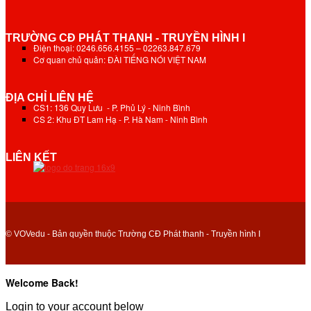
TRƯỜNG CĐ PHÁT THANH - TRUYỀN HÌNH I
Điện thoại: 0246.656.4155 – 02263.847.679
Cơ quan chủ quản: ĐÀI TIẾNG NÓI VIỆT NAM
ĐỊA CHỈ LIÊN HỆ
CS1: 136 Quy Lưu - P. Phủ Lý - Ninh Bình
CS 2: Khu ĐT Lam Hạ - P. Hà Nam - Ninh Bình
LIÊN KẾT
© VOVedu - Bản quyền thuộc Trường CĐ Phát thanh - Truyền hình I
Welcome Back!
Login to your account below