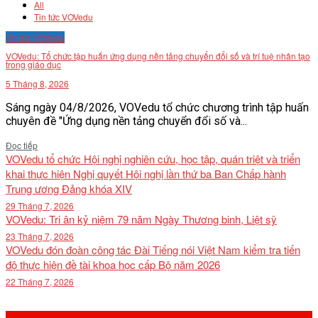
All
VĂN BẢN
Tin tức VOVedu
Tin tức VOVedu
THƯ VIỆN
VOVedu: Tổ chức tập huấn ứng dụng nền tảng chuyển đổi số và trí tuệ nhân tạo
trong giáo dục
5 Tháng 8, 2026
Sáng ngày 04/8/2026, VOVedu tổ chức chương trình tập huấn
chuyên đề "Ứng dụng nền tảng chuyển đổi số và...
Details
Đọc tiếp
VOVedu tổ chức Hội nghị nghiên cứu, học tập, quán triệt và triển
khai thực hiện Nghị quyết Hội nghị lần thứ ba Ban Chấp hành
Trung ương Đảng khóa XIV
29 Tháng 7, 2026
VOVedu: Tri ân kỷ niệm 79 năm Ngày Thương binh, Liệt sỹ
23 Tháng 7, 2026
VOVedu đón đoàn công tác Đài Tiếng nói Việt Nam kiểm tra tiến
độ thực hiện đề tài khoa học cấp Bộ năm 2026
22 Tháng 7, 2026