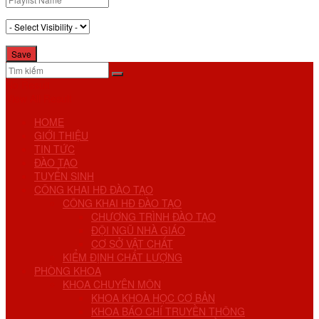
No Result
View All Result
HOME
GIỚI THIỆU
TIN TỨC
ĐÀO TẠO
TUYỂN SINH
CÔNG KHAI HĐ ĐÀO TẠO
CÔNG KHAI HĐ ĐÀO TẠO
CHƯƠNG TRÌNH ĐÀO TẠO
ĐỘI NGŨ NHÀ GIÁO
CƠ SỞ VẬT CHẤT
KIỂM ĐỊNH CHẤT LƯỢNG
PHÒNG KHOA
KHOA CHUYÊN MÔN
KHOA KHOA HỌC CƠ BẢN
KHOA BÁO CHÍ TRUYỀN THÔNG