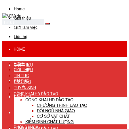
Home
Giới thiệu
Lịch làm việc
No Result
View All Result
Liên hệ
HOME
HOME
GIỚI THIỆU
GIỚI THIỆU
TIN TỨC
TIN TỨC
ĐÀO TẠO
TUYỂN SINH
CÔNG KHAI HĐ ĐÀO TẠO
ĐÀO TẠO
CÔNG KHAI HĐ ĐÀO TẠO
CHƯƠNG TRÌNH ĐÀO TẠO
ĐỘI NGŨ NHÀ GIÁO
TUYỂN SINH
CƠ SỞ VẬT CHẤT
KIỂM ĐỊNH CHẤT LƯỢNG
PHÒNG KHOA
CÔNG KHAI HĐ ĐÀO TẠO