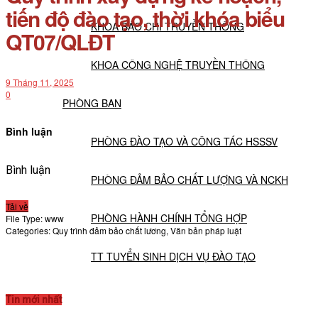
tiến độ đào tạo, thời khóa biểu
KHOA BÁO CHÍ TRUYỀN THÔNG
QT07/QLĐT
KHOA CÔNG NGHỆ TRUYỀN THÔNG
9 Tháng 11, 2025
0
PHÒNG BAN
Bình luận
PHÒNG ĐÀO TẠO VÀ CÔNG TÁC HSSSV
Bình luận
PHÒNG ĐẢM BẢO CHẤT LƯỢNG VÀ NCKH
Tải về
PHÒNG HÀNH CHÍNH TỔNG HỢP
File Type:
www
Categories:
Quy trình đảm bảo chất lương, Văn bản pháp luật
TT TUYỂN SINH DỊCH VỤ ĐÀO TẠO
NGHIÊN CỨU KHOA HỌC
Tin mới nhất