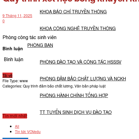
KHOA BÁO CHÍ TRUYỀN THÔNG
9 Tháng 11, 2025
0
KHOA CÔNG NGHỆ TRUYỀN THÔNG
Phòng công tác sinh viên
PHÒNG BAN
Bình luận
Bình luận
PHÒNG ĐÀO TẠO VÀ CÔNG TÁC HSSSV
Tải về
PHÒNG ĐẢM BẢO CHẤT LƯỢNG VÀ NCKH
File Type:
www
Categories:
Quy trình đảm bảo chất lương, Văn bản pháp luật
PHÒNG HÀNH CHÍNH TỔNG HỢP
TT TUYỂN SINH DỊCH VỤ ĐÀO TẠO
Tin mới nhất
All
NGHIÊN CỨU KHOA HỌC
Tin tức VOVedu