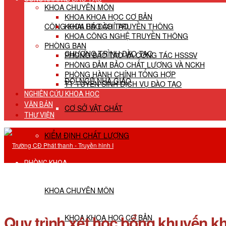
KHOA CHUYÊN MÔN
KHOA KHOA HỌC CƠ BẢN
CÔNG KHAI HĐ ĐÀO TẠO
KHOA BÁO CHÍ TRUYỀN THÔNG
KHOA CÔNG NGHỆ TRUYỀN THÔNG
PHÒNG BAN
CHƯƠNG TRÌNH ĐÀO TẠO
PHÒNG ĐÀO TẠO VÀ CÔNG TÁC HSSSV
PHÒNG ĐẢM BẢO CHẤT LƯỢNG VÀ NCKH
PHÒNG HÀNH CHÍNH TỔNG HỢP
ĐỘI NGŨ NHÀ GIÁO
TT TUYỂN SINH DỊCH VỤ ĐÀO TẠO
NGHIÊN CỨU KHOA HỌC
VĂN BẢN
CƠ SỞ VẬT CHẤT
THƯ VIỆN
KIỂM ĐỊNH CHẤT LƯỢNG
PHÒNG KHOA
KHOA CHUYÊN MÔN
Quy trình xét học bổng khuyến k
KHOA KHOA HỌC CƠ BẢN