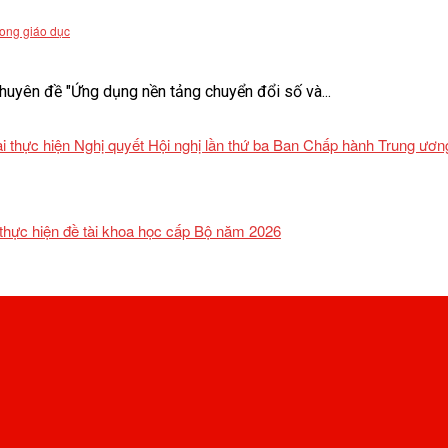
rong giáo dục
uyên đề "Ứng dụng nền tảng chuyển đổi số và...
khai thực hiện Nghị quyết Hội nghị lần thứ ba Ban Chấp hành Trung ư
 thực hiện đề tài khoa học cấp Bộ năm 2026