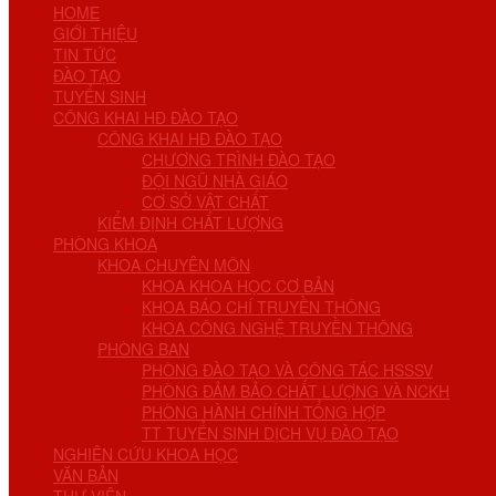
HOME
GIỚI THIỆU
TIN TỨC
ĐÀO TẠO
TUYỂN SINH
CÔNG KHAI HĐ ĐÀO TẠO
CÔNG KHAI HĐ ĐÀO TẠO
CHƯƠNG TRÌNH ĐÀO TẠO
ĐỘI NGŨ NHÀ GIÁO
CƠ SỞ VẬT CHẤT
KIỂM ĐỊNH CHẤT LƯỢNG
PHÒNG KHOA
KHOA CHUYÊN MÔN
KHOA KHOA HỌC CƠ BẢN
KHOA BÁO CHÍ TRUYỀN THÔNG
KHOA CÔNG NGHỆ TRUYỀN THÔNG
PHÒNG BAN
PHÒNG ĐÀO TẠO VÀ CÔNG TÁC HSSSV
PHÒNG ĐẢM BẢO CHẤT LƯỢNG VÀ NCKH
PHÒNG HÀNH CHÍNH TỔNG HỢP
TT TUYỂN SINH DỊCH VỤ ĐÀO TẠO
NGHIÊN CỨU KHOA HỌC
VĂN BẢN