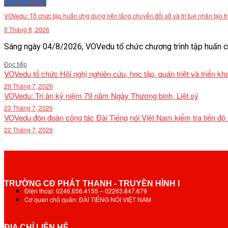
Tin tức VOVedu
VĂN BẢN
VOVedu: Tổ chức tập huấn ứng dụng nền tảng chuyển đổi số và trí tuệ nhân tạo t
5 Tháng 8, 2026
THƯ VIỆN
Sáng ngày 04/8/2026, VOVedu tổ chức chương trình tập huấn ch
Details
Đọc tiếp
VOVedu tổ chức Hội nghị nghiên cứu, học tập, quán triệt và triển 
29 Tháng 7, 2026
VOVedu: Tri ân kỷ niệm 79 năm Ngày Thương binh, Liệt sỹ
23 Tháng 7, 2026
VOVedu đón đoàn công tác Đài Tiếng nói Việt Nam kiểm tra tiến độ
22 Tháng 7, 2026
TRƯỜNG CĐ PHÁT THANH - TRUYỀN HÌNH I
Điện thoại: 0246.656.4155 – 02263.847.679
Cơ quan chủ quản: ĐÀI TIẾNG NÓI VIỆT NAM
ĐỊA CHỈ LIÊN HỆ