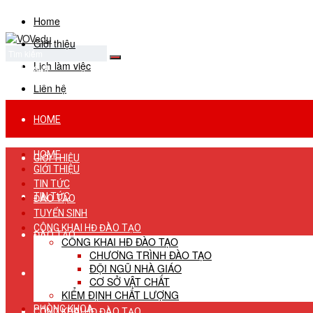
Home
Giới thiệu
Lịch làm việc
No Result
View All Result
Liên hệ
HOME
HOME
GIỚI THIỆU
GIỚI THIỆU
TIN TỨC
TIN TỨC
ĐÀO TẠO
TUYỂN SINH
CÔNG KHAI HĐ ĐÀO TẠO
ĐÀO TẠO
CÔNG KHAI HĐ ĐÀO TẠO
CHƯƠNG TRÌNH ĐÀO TẠO
ĐỘI NGŨ NHÀ GIÁO
TUYỂN SINH
CƠ SỞ VẬT CHẤT
KIỂM ĐỊNH CHẤT LƯỢNG
PHÒNG KHOA
CÔNG KHAI HĐ ĐÀO TẠO