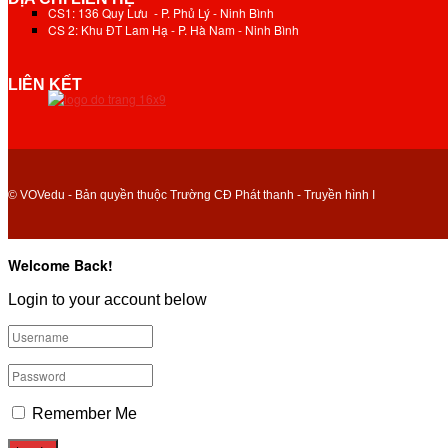
CS1: 136 Quy Lưu - P. Phủ Lý - Ninh Bình
CS 2: Khu ĐT Lam Hạ - P. Hà Nam - Ninh Bình
LIÊN KẾT
© VOVedu - Bản quyền thuộc Trường CĐ Phát thanh - Truyền hình I
Welcome Back!
Login to your account below
Remember Me