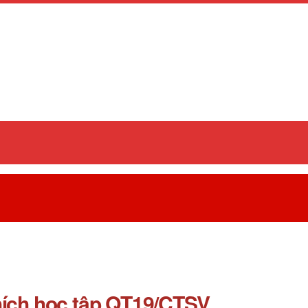
hích học tập QT19/CTSV