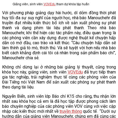
Giảng viên, sinh viên
VOVEdu
tham dự khóa tập huấn
VĂN BẢN
Với phương pháp giảng dạy hài hước, dí dỏm đồng thời phát
huy tối đa sự suy nghĩ của người học, nhà báo Manouchehr đã
THƯ VIỆN
truyền đạt nhiều kiến thức bổ ích về sản xuất phóng sự phát
thanh và dạng phim tài liệu phát thanh. Theo nhà báo
Manouchehr, khi thể hiện các tác phẩm này, điều quan trọng là
các phóng viên cần xây dựng được nghệ thuật kể chuyện hấp
dẫn có mở đầu, cao trào và kết thúc. “Câu chuyện hấp dẫn sẽ
làm thính giả tò mò, thích thú. Và sẽ tuyệt vời hơn nếu nhà báo
biết cách khẳng định cái tôi cá nhân trong sản phẩm báo chí”,
Manouchehr chia sẻ.
Không chỉ dừng lại ở những bài giảng lý thuyết, cũng trong
khóa học này, giảng viên, sinh viên
VOVEdu
đã trực tiếp tham
gia tác nghiệp, trải nghiệm thực tế cùng các phóng viên của
Đài Tiếng nói Việt Nam để sản xuất các phóng sự phát thanh
theo dạng tài liệu.
Nguyễn Biển, sinh viên lớp Báo chí K15 cho rằng, thu nhận lớn
nhất sau khóa học cả em là đã học tập được phong cách làm
báo chuyên nghiệp của các phóng viên VOV cùng với việc cập
nhập các kiến thức mới nhất về
truyền thông
quốc tế. “Dưới sự
hướng dẫn của giảng viên Manouchehr, chúng em đã cùng các