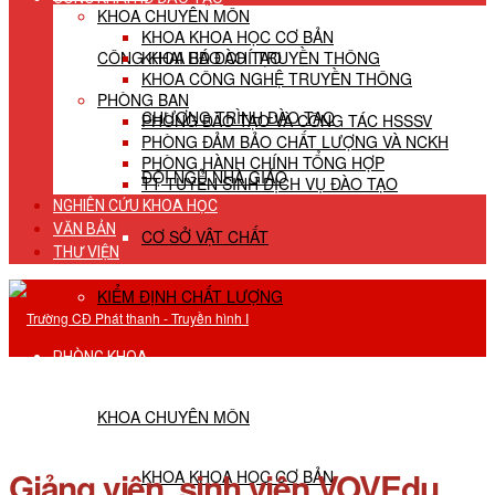
KHOA CHUYÊN MÔN
KHOA KHOA HỌC CƠ BẢN
CÔNG KHAI HĐ ĐÀO TẠO
KHOA BÁO CHÍ TRUYỀN THÔNG
KHOA CÔNG NGHỆ TRUYỀN THÔNG
PHÒNG BAN
CHƯƠNG TRÌNH ĐÀO TẠO
PHÒNG ĐÀO TẠO VÀ CÔNG TÁC HSSSV
PHÒNG ĐẢM BẢO CHẤT LƯỢNG VÀ NCKH
PHÒNG HÀNH CHÍNH TỔNG HỢP
ĐỘI NGŨ NHÀ GIÁO
TT TUYỂN SINH DỊCH VỤ ĐÀO TẠO
NGHIÊN CỨU KHOA HỌC
VĂN BẢN
CƠ SỞ VẬT CHẤT
THƯ VIỆN
KIỂM ĐỊNH CHẤT LƯỢNG
PHÒNG KHOA
KHOA CHUYÊN MÔN
Giảng viên, sinh viên VOVEdu
KHOA KHOA HỌC CƠ BẢN