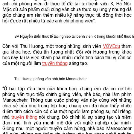
anh chị phóng viên đi thực tế đề tài tại bệnh viện K, Hà Nội.
Mặc dù sản phẩm cuối cùng vẫn chưa thực sự ưng ý nhưng đã
giúp chúng em rèn thêm nhiều kỹ năng thực tế, đồng thời học
hỏi được rất nhiều từ các anh chị phóng viên”.
SV Nguyễn Biển thực tế tác nghiệp tại bệnh viện K trong khuôn khổ thực
Còn với Thu Hương, một trong những sinh viên
VOVEdu
tham
gia khóa học, điều ấn tượng nhất đối với Hương trong khóa
học này lại là việc khám phá nhiều điểm tính cách thú vị cần có
của một người làm
truyền thông
sáng tạo.
Thu Hương phỏng vấn nhà báo Manouchehr
“Ở bài tập đầu tiên của khóa học, chúng em đã có cơ hội
phỏng vấn trực tiếp chính giảng viên, nhà báo, nhà làm phim
Manouchehr. Thông qua cuộc phỏng vấn này cùng với những
chia sẻ của ông trong lớp học, chúng em đã nhận thấy nhiều
điểm tính cách cần có của một người làm phóng sự nói riêng,
nhà
truyền thông
nói chung. Đó chính là sự sáng tạo và niềm
đam mê, tình yêu mạnh mẽ đối với nghề nghiệp của mình.
Giống như một người truyền cảm hứng, nhà báo Manouchehr