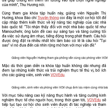
đã giúp chúng em thêm tin tưởng vào lựa chọn nghề nghiệp
của mình”, Thu Hương nói.
Cùng tham gia khóa tập huấn này, giảng viên Nguyễn Thị
Hường, khoa Báo chí
Truyền thông
coi đây là một cơ hội tốt để
cập nhập thêm kiến thức về kỹ năng tác nghiệp của các nhà
báo quốc tế: “Tôi nhận thấy đối với một nhà báo quốc tế như
Manouchehr, ông luôn đề cao sự sáng tạo và tăng cường tối
đa việc sử dụng âm nhạc, tiếng động trong phát thanh. Câu hỏi
được ông đặt ra nhiều nhất khi làm báo có lẽ là câu hỏi “Tại
sao” vì nó đưa đến cái nhìn rộng mở hơn với mọi vấn đề.”
Giảng viên Nguyễn Hường tham gia phỏng vấn cùng các phóng viên VOV
Mặc dù thời gian diễn ra khóa tập huấn không dài nhưng đã
đem lại những kiến thức và trải nghiệm thực tế thú vị, bổ ích
cho các giảng viên, sinh viên
VOVEdu
.
Giảng viên, sinh viên và phóng viên VOV chụp ảnh lưu niệm cùng nhà b
Với mục tiêu nâng cao kỹ năng thực hành và tăng cường kinh
nghiệm thực tế cho người học, trong thời gian tới,
VOVEdu
sẽ
tiếp tục tạo cơ hội cho sinh viên được đi tác nghiệp và tham