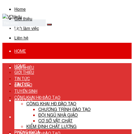
Home
Giới thiệu
Lịch làm việc
No Result
View All Result
Liên hệ
HOME
HOME
GIỚI THIỆU
GIỚI THIỆU
TIN TỨC
TIN TỨC
ĐÀO TẠO
TUYỂN SINH
CÔNG KHAI HĐ ĐÀO TẠO
ĐÀO TẠO
CÔNG KHAI HĐ ĐÀO TẠO
CHƯƠNG TRÌNH ĐÀO TẠO
ĐỘI NGŨ NHÀ GIÁO
TUYỂN SINH
CƠ SỞ VẬT CHẤT
KIỂM ĐỊNH CHẤT LƯỢNG
PHÒNG KHOA
CÔNG KHAI HĐ ĐÀO TẠO