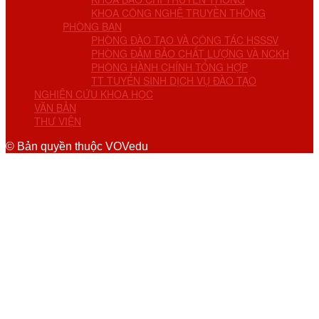
KHOA CÔNG NGHỆ TRUYỀN THÔNG
PHÒNG BAN
PHÒNG ĐÀO TẠO VÀ CÔNG TÁC HSSSV
PHÒNG ĐẢM BẢO CHẤT LƯỢNG VÀ NCKH
PHÒNG HÀNH CHÍNH TỔNG HỢP
TT TUYỂN SINH DỊCH VỤ ĐÀO TẠO
NGHIÊN CỨU KHOA HỌC
VĂN BẢN
THƯ VIỆN
© Bản quyền thuộc VOVedu