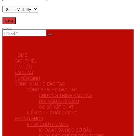
No Result
View All Result
HOME
GIỚI THIỆU
TIN TỨC
ĐÀO TẠO
TUYỂN SINH
CÔNG KHAI HĐ ĐÀO TẠO
CÔNG KHAI HĐ ĐÀO TẠO
CHƯƠNG TRÌNH ĐÀO TẠO
ĐỘI NGŨ NHÀ GIÁO
CƠ SỞ VẬT CHẤT
KIỂM ĐỊNH CHẤT LƯỢNG
PHÒNG KHOA
KHOA CHUYÊN MÔN
KHOA KHOA HỌC CƠ BẢN
KHOA BÁO CHÍ TRUYỀN THÔNG