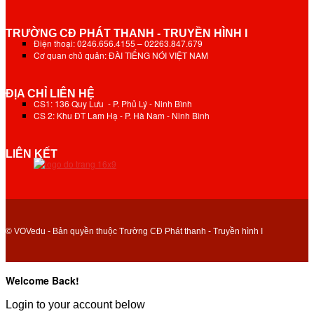
TRƯỜNG CĐ PHÁT THANH - TRUYỀN HÌNH I
Điện thoại: 0246.656.4155 – 02263.847.679
Cơ quan chủ quản: ĐÀI TIẾNG NÓI VIỆT NAM
ĐỊA CHỈ LIÊN HỆ
CS1: 136 Quy Lưu - P. Phủ Lý - Ninh Bình
CS 2: Khu ĐT Lam Hạ - P. Hà Nam - Ninh Bình
LIÊN KẾT
© VOVedu - Bản quyền thuộc Trường CĐ Phát thanh - Truyền hình I
Welcome Back!
Login to your account below