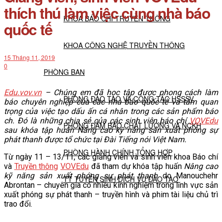
thích thú làm việc cùng nhà báo
KHOA BÁO CHÍ TRUYỀN THÔNG
quốc tế
KHOA CÔNG NGHỆ TRUYỀN THÔNG
15 Tháng 11, 2019
0
PHÒNG BAN
Edu.vov.vn
– Chúng em đã học tập được phong cách làm
PHÒNG ĐÀO TẠO VÀ CÔNG TÁC HSSSV
báo chuyên nghiệp của các nhà báo quốc tế và tầm quan
trọng của việc tạo dấu ấn cá nhân trong các sản phẩm báo
ch. Đó là những chia sẻ của các sinh viên báo chí
VOVEdu
PHÒNG ĐẢM BẢO CHẤT LƯỢNG VÀ NCKH
sau khóa tập huấn Nâng cao kỹ năng sản xuất phóng sự
phát thanh được tổ chức tại Đài Tiếng nói Việt Nam.
PHÒNG HÀNH CHÍNH TỔNG HỢP
Từ ngày 11 – 13/11, các giảng viên và sinh viên khoa Báo chí
và
Truyền thông
VOVEdu
đã tham dự khóa tập huấn
Nâng cao
kỹ năng sản xuất phóng sự phát thanh
do Manouchehr
TT TUYỂN SINH DỊCH VỤ ĐÀO TẠO
Abrontan – chuyên gia có nhiều kinh nghiệm trong lĩnh vực sản
xuất phóng sự phát thanh – truyền hình và phim tài liệu chủ trì
trao đổi.
NGHIÊN CỨU KHOA HỌC