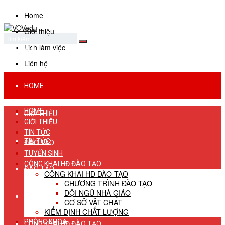
Home
Giới thiệu
Lịch làm việc
No Result
View All Result
Liên hệ
HOME
HOME
GIỚI THIỆU
GIỚI THIỆU
TIN TỨC
TIN TỨC
ĐÀO TẠO
TUYỂN SINH
CÔNG KHAI HĐ ĐÀO TẠO
ĐÀO TẠO
CÔNG KHAI HĐ ĐÀO TẠO
CHƯƠNG TRÌNH ĐÀO TẠO
ĐỘI NGŨ NHÀ GIÁO
TUYỂN SINH
CƠ SỞ VẬT CHẤT
KIỂM ĐỊNH CHẤT LƯỢNG
PHÒNG KHOA
CÔNG KHAI HĐ ĐÀO TẠO