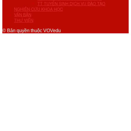
TT TUYỂN SINH DỊCH VỤ ĐÀO TẠO
NGHIÊN CỨU KHOA HỌC
VĂN BẢN
THƯ VIỆN
© Bản quyền thuộc VOVedu