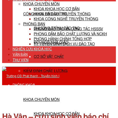
KHOA CHUYÊN MÔN
KHOA KHOA HỌC CƠ BẢN
CÔNG KHAI HĐ ĐÀO TẠO
KHOA BÁO CHÍ TRUYỀN THÔNG
KHOA CÔNG NGHỆ TRUYỀN THÔNG
PHÒNG BAN
CHƯƠNG TRÌNH ĐÀO TẠO
PHÒNG ĐÀO TẠO VÀ CÔNG TÁC HSSSV
PHÒNG ĐẢM BẢO CHẤT LƯỢNG VÀ NCKH
PHÒNG HÀNH CHÍNH TỔNG HỢP
ĐỘI NGŨ NHÀ GIÁO
TT TUYỂN SINH DỊCH VỤ ĐÀO TẠO
NGHIÊN CỨU KHOA HỌC
VĂN BẢN
CƠ SỞ VẬT CHẤT
THƯ VIỆN
KIỂM ĐỊNH CHẤT LƯỢNG
PHÒNG KHOA
KHOA CHUYÊN MÔN
Hà Vân – cựu sinh viên báo chí
KHOA KHOA HỌC CƠ BẢN