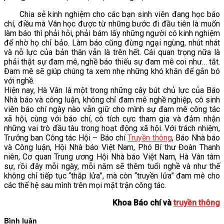
Chia sẻ kinh nghiệm cho các bạn sinh viên đang học báo
chí, điều mà Vân học được từ những bước đi đầu tiên là muốn
làm báo thì phải hỏi, phải bám lấy những người có kinh nghiệm
để nhờ họ chỉ bảo. Làm báo cũng đừng ngại ngùng, nhút nhát
và nỗ lực của bản thân vẫn là trên hết. Cái quan trọng nữa là
phải thật sự đam mê, nghề báo thiếu sự đam mê coi như… tắt.
Đam mê sẽ giúp chúng ta xem nhẹ những khó khăn để gắn bó
với nghề.
Hiện nay, Hà Vân là một trong những cây bút chủ lực của Báo
Nhà báo và công luận, không chỉ đam mê nghề nghiệp, cô sinh
viên báo chí ngày nào vẫn giữ cho mình sự đam mê công tác
xã hội, cùng với báo chí, cô tích cực tham gia và đảm nhận
những vai trò đầu tàu trong hoạt động xã hội. Với trách nhiệm,
Trưởng ban Công tác Hội – Báo chí
Truyền thông
, Báo Nhà báo
và Công luận, Hội Nhà báo Việt Nam, Phó Bí thư Đoàn Thanh
niên, Cơ quan Trung ương Hội Nhà báo Việt Nam, Hà Vân tâm
sự, rồi đây mỗi ngày, mỗi năm sẽ thêm tuổi nghề và như thế
không chỉ tiếp tục “thắp lửa”, mà còn “truyền lửa” đam mê cho
các thế hệ sau mình trên mọi mặt trận công tác.
Khoa Báo chí và
truyền thông
Bình luận