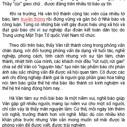
Thầy “cùi” gieo chữ… được đăng trên nhiều tờ báo uy tín.
VĂN BẢN
Khi ra trường, Hà vân trở thành cộng tác viên của nhiều tờ
báo, làm
truyền thông
rồi đứng vững và gắn bó ở Nhà báo và
THƯ VIỆN
công luận. Từng có những bài viết gây được hiệu ứng xã hội và
đạt giải báo chí vì sự nghiệp đại đoàn kết toàn dân tộc do
Trung ương Mặt Trận Tổ quốc Việt Nam tổ chức.
Theo dõi trên báo, thấy Vân rất thành công trong phỏng vấn
chân dung, với đối tượng phỏng vấn da dạng về tuổi tác, nghề
nghiệp, phong cách, tính cách nhưng với sự tận tâm, chân
thành, nhiệt tình của mình, các khách mời đều “rút ruột, rút gan”
chia sẻ để Vân có “nguyên liệu” tạo nên tác phẩm báo chí phản
ánh sâu sắc những vấn đề được xã hội quan tâm. Cô được các
anh chị đồng nghiệp đánh giá là người góp phần giao hòa tiếng
nói làm báo giữa thế hệ nhà báo lão thành có kinh nghiệm và
thế hệ trẻ năng động hôm nay…
Hà Vân tâm sự mỗi bài báo là một niềm vui, nghề báo giúp
Vân gặp gỡ nhiều người, mang lại niềm vui cho một số người,
chỉ cần vậy là thấy mãn nguyện lắm. Cứ thế, mỗi ngày lớn thêm
với nghề, trưởng thành hơn với nghề. Mặc dù còn nhiều khó
khăn phía trước nhưng Vân vẫn mong muốn sẽ mãi được là
phóng viên để được viết, được trải nghiệm.