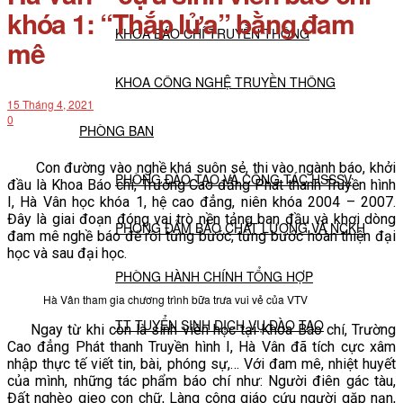
khóa 1: “Thắp lửa” bằng đam
KHOA BÁO CHÍ TRUYỀN THÔNG
mê
KHOA CÔNG NGHỆ TRUYỀN THÔNG
15 Tháng 4, 2021
0
PHÒNG BAN
Con đường vào nghề khá suôn sẻ, thi vào ngành báo, khởi
PHÒNG ĐÀO TẠO VÀ CÔNG TÁC HSSSV
đầu là Khoa Báo chí, Trường Cao đẳng Phát thanh Truyền hình
I, Hà Vân học khóa 1, hệ cao đẳng, niên khóa 2004 – 2007.
Đây là giai đoạn đóng vai trò nền tảng ban đầu và khơi dòng
PHÒNG ĐẢM BẢO CHẤT LƯỢNG VÀ NCKH
đam mê nghề báo để rồi từng bước, từng bước hoàn thiện đại
học và sau đại học.
PHÒNG HÀNH CHÍNH TỔNG HỢP
Hà Vân tham gia chương trình bữa trưa vui vẻ của VTV
TT TUYỂN SINH DỊCH VỤ ĐÀO TẠO
Ngay từ khi còn là sinh viên học tại Khoa Báo chí, Trường
Cao đẳng Phát thanh Truyền hình I, Hà Vân đã tích cực xâm
nhập thực tế viết tin, bài, phóng sự,… Với đam mê, nhiệt huyết
NGHIÊN CỨU KHOA HỌC
của mình, những tác phẩm báo chí như: Người điên gác tàu,
Đất nghèo gieo con chữ, Làng công giáo cứu người gặp nạn,