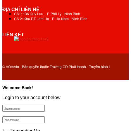
ĐỊA CHỈ LIÊN HỆ
CS1: 136 Quy Lưu - P. Phủ Lý - Ninh Bình
CS 2: Khu ĐT Lam Hạ - P. Hà Nam - Ninh Bình
LIÊN KẾT
© VOVedu - Bản quyền thuộc Trường CĐ Phát thanh - Truyền hình I
Welcome Back!
Login to your account below
Remember Me