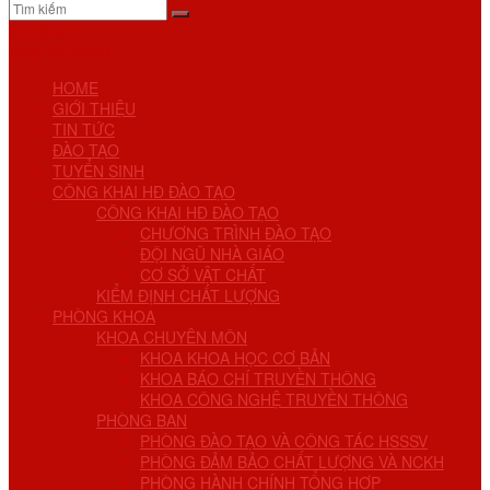
No Result
View All Result
HOME
GIỚI THIỆU
TIN TỨC
ĐÀO TẠO
TUYỂN SINH
CÔNG KHAI HĐ ĐÀO TẠO
CÔNG KHAI HĐ ĐÀO TẠO
CHƯƠNG TRÌNH ĐÀO TẠO
ĐỘI NGŨ NHÀ GIÁO
CƠ SỞ VẬT CHẤT
KIỂM ĐỊNH CHẤT LƯỢNG
PHÒNG KHOA
KHOA CHUYÊN MÔN
KHOA KHOA HỌC CƠ BẢN
KHOA BÁO CHÍ TRUYỀN THÔNG
KHOA CÔNG NGHỆ TRUYỀN THÔNG
PHÒNG BAN
PHÒNG ĐÀO TẠO VÀ CÔNG TÁC HSSSV
PHÒNG ĐẢM BẢO CHẤT LƯỢNG VÀ NCKH
PHÒNG HÀNH CHÍNH TỔNG HỢP