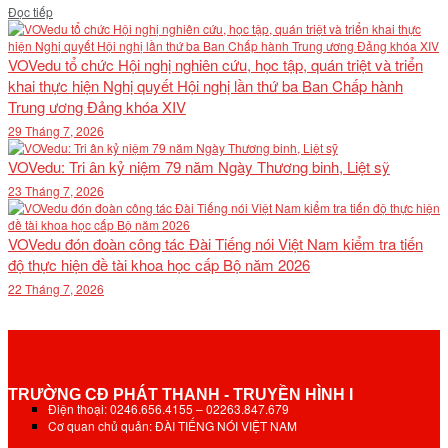
Details
Đọc tiếp
VOVedu tổ chức Hội nghị nghiên cứu, học tập, quán triệt và triển
khai thực hiện Nghị quyết Hội nghị lần thứ ba Ban Chấp hành
Trung ương Đảng khóa XIV
29 Tháng 7, 2026
VOVedu: Tri ân kỷ niệm 79 năm Ngày Thương binh, Liệt sỹ
23 Tháng 7, 2026
VOVedu đón đoàn công tác Đài Tiếng nói Việt Nam kiểm tra tiến
độ thực hiện đề tài khoa học cấp Bộ năm 2026
22 Tháng 7, 2026
TRƯỜNG CĐ PHÁT THANH - TRUYỀN HÌNH I
Điện thoại: 0246.656.4155 – 02263.847.679
Cơ quan chủ quản: ĐÀI TIẾNG NÓI VIỆT NAM