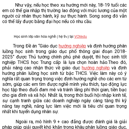
Như vậy, nếu học theo xu hướng mới này, 18-19 tuổi các
VĂN BẢN
em có thể gia nhập thị trường lao động với mức lương của một
người cử nhân thực hành, kỹ sư thực hành. Song song đó vẫn
có thể lấy được bằng đại học nếu có nhu cầu.
THƯ VIỆN
Học sinh lớp văn hóa nghề ( hệ 9+) tại
VOVedu
Trong Đề án “Giáo dục
hướng nghiệp
và định hướng phân
luồng học sinh trong giáo dục phổ thông giai đoạn 2018-
2025” được Thủ tướng chính phủ phê duyệt, thì học sinh tốt
nghiệp THCS học Trung cấp là lựa chọn hoàn hảo.Theo đó,
phải nâng cao nhận thức về giáo dục
hướng nghiệp
và định
hướng phân luồng học sinh từ bậc THCS. Việc làm này có ý
nghĩa rất quan trọng trong việc định hướng nghề cho các em từ
sớm, giúp các em tìm được nghề mình yêu thích, tạo động lực
học tập theo đuổi đam mê và tránh lãng phí thời gian, tiền bạc
cho gia đình và xã hội. Nhất là, trong thời buổi hội nhập kinh tế,
sự cạnh tranh giữa các doanh nghiệp ngày càng tăng thì kỹ
năng tay nghề, năng lực làm việc mới là tiêu chí quan trọng
nhất khi tuyển dụng nhân sự.
Ngoài ra, mô hình 9 + cao đẳng được đánh giá là giải
pháp giúp giải quyết khó khăn trong khâu phân luồng giáo dục,