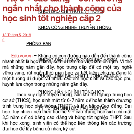
ngắn nhất cho thành công của
KHOA BÁO CHÍ TRUYỀN THÔNG
học sinh tốt nghiệp cấp 2
KHOA CÔNG NGHỆ TRUYỀN THÔNG
13 Tháng 5, 2019
0
PHÒNG BAN
Edu.vov.vn
– Không có con đường nào dẫn đến thành công
PHÒNG ĐÀO TẠO VÀ CÔNG TÁC HSSSV
nhanh nhất là học nhanh, sớm đi làm có việc làm ổn định. Vì thế
mà những năm gần đây, học trung cấp để có một tay nghề
vững vàng, rút ngắn thời gian học và tiết kiệm chi phí đang là
PHÒNG ĐẢM BẢO CHẤT LƯỢNG VÀ NCKH
một hướng đi được rất nhiều các em học sinh và các bậc phụ
huynh lựa chọn trong những năm gần đây.
PHÒNG HÀNH CHÍNH TỔNG HỢP
Theo suy nghĩ truyền thống, sau khi tốt nghiệp trung học
cơ sở (THCS), học sinh mất từ 6-7 năm để hoàn thành chương
trình trung học phổ thông (THPT) và lấy bằng Cao đẳng, Đại
TT TUYỂN SINH DỊCH VỤ ĐÀO TẠO
học. Tuy nhiên, nếu theo học hệ 9 + cao đẳng, học sinh chỉ mất
3,5 năm để có bằng cao đẳng và bằng tốt nghiệp THPT. Sau
khi học xong, sinh viên có thể học liên thông lên các trường
NGHIÊN CỨU KHOA HỌC
đại học để lấy bằng cử nhân, kỹ sư.