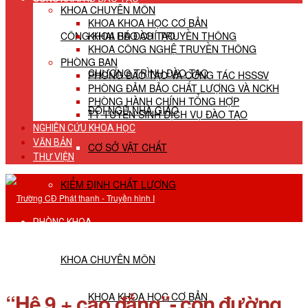
KHOA CHUYÊN MÔN
KHOA KHOA HỌC CƠ BẢN
CÔNG KHAI HĐ ĐÀO TẠO
KHOA BÁO CHÍ TRUYỀN THÔNG
KHOA CÔNG NGHỆ TRUYỀN THÔNG
PHÒNG BAN
CHƯƠNG TRÌNH ĐÀO TẠO
PHÒNG ĐÀO TẠO VÀ CÔNG TÁC HSSSV
PHÒNG ĐẢM BẢO CHẤT LƯỢNG VÀ NCKH
PHÒNG HÀNH CHÍNH TỔNG HỢP
ĐỘI NGŨ NHÀ GIÁO
TT TUYỂN SINH DỊCH VỤ ĐÀO TẠO
NGHIÊN CỨU KHOA HỌC
VĂN BẢN
CƠ SỞ VẬT CHẤT
THƯ VIỆN
KIỂM ĐỊNH CHẤT LƯỢNG
PHÒNG KHOA
KHOA CHUYÊN MÔN
“Hệ 9 + cao đẳng”- con đường
KHOA KHOA HỌC CƠ BẢN