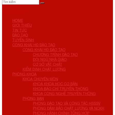
No Result
View All Result
HOME
GIỚI THIỆU
TIN TỨC
ĐÀO TẠO
TUYỂN SINH
CÔNG KHAI HĐ ĐÀO TẠO
CÔNG KHAI HĐ ĐÀO TẠO
CHƯƠNG TRÌNH ĐÀO TẠO
ĐỘI NGŨ NHÀ GIÁO
CƠ SỞ VẬT CHẤT
KIỂM ĐỊNH CHẤT LƯỢNG
PHÒNG KHOA
KHOA CHUYÊN MÔN
KHOA KHOA HỌC CƠ BẢN
KHOA BÁO CHÍ TRUYỀN THÔNG
KHOA CÔNG NGHỆ TRUYỀN THÔNG
PHÒNG BAN
PHÒNG ĐÀO TẠO VÀ CÔNG TÁC HSSSV
PHÒNG ĐẢM BẢO CHẤT LƯỢNG VÀ NCKH
PHÒNG HÀNH CHÍNH TỔNG HỢP