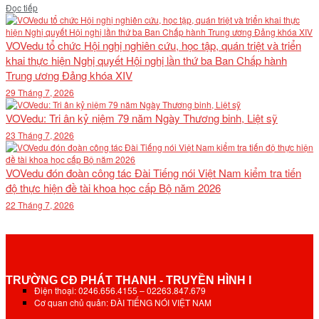
Details
Đọc tiếp
VOVedu tổ chức Hội nghị nghiên cứu, học tập, quán triệt và triển
khai thực hiện Nghị quyết Hội nghị lần thứ ba Ban Chấp hành
Trung ương Đảng khóa XIV
29 Tháng 7, 2026
VOVedu: Tri ân kỷ niệm 79 năm Ngày Thương binh, Liệt sỹ
23 Tháng 7, 2026
VOVedu đón đoàn công tác Đài Tiếng nói Việt Nam kiểm tra tiến
độ thực hiện đề tài khoa học cấp Bộ năm 2026
22 Tháng 7, 2026
TRƯỜNG CĐ PHÁT THANH - TRUYỀN HÌNH I
Điện thoại: 0246.656.4155 – 02263.847.679
Cơ quan chủ quản: ĐÀI TIẾNG NÓI VIỆT NAM