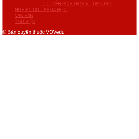
TT TUYỂN SINH DỊCH VỤ ĐÀO TẠO
NGHIÊN CỨU KHOA HỌC
VĂN BẢN
THƯ VIỆN
© Bản quyền thuộc VOVedu