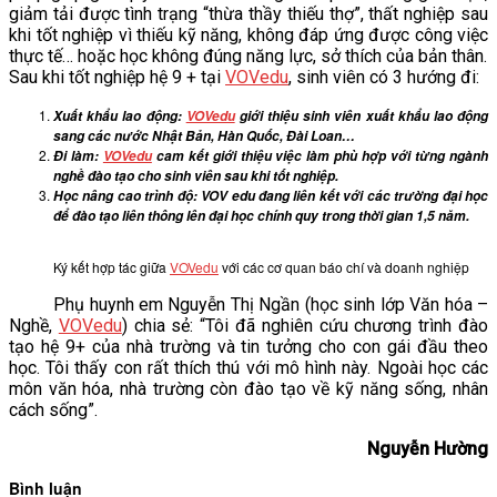
giảm tải được tình trạng “thừa thầy thiếu thợ”, thất nghiệp sau
khi tốt nghiệp vì thiếu kỹ năng, không đáp ứng được công việc
thực tế… hoặc học không đúng năng lực, sở thích của bản thân.
Sau khi tốt nghiệp hệ 9 + tại
VOVedu
, sinh viên có 3 hướng đi:
Xuất khẩu lao động:
VOVedu
giới thiệu sinh viên xuất khẩu lao động
sang các nước Nhật Bản, Hàn Quốc, Đài Loan…
Đi làm:
VOVedu
cam kết giới thiệu việc làm phù hợp với từng ngành
nghề đào tạo cho sinh viên sau khi tốt nghiệp.
Học nâng cao trình độ: VOV edu đang liên kết với các trường đại học
để đào tạo liên thông lên đại học chính quy trong thời gian 1,5 năm.
Ký kết hợp tác giữa
VOVedu
với các cơ quan báo chí và doanh nghiệp
Phụ huynh em Nguyễn Thị Ngần (học sinh lớp Văn hóa –
Nghề,
VOVedu
) chia sẻ: “Tôi đã nghiên cứu chương trình đào
tạo hệ 9+ của nhà trường và tin tưởng cho con gái đầu theo
học. Tôi thấy con rất thích thú với mô hình này. Ngoài học các
môn văn hóa, nhà trường còn đào tạo về kỹ năng sống, nhân
cách sống”.
Nguyễn Hường
Bình luận