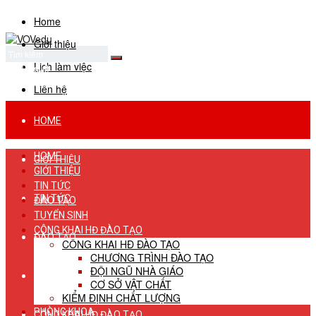
Home
Giới thiệu
Lịch làm việc
No Result
View All Result
Liên hệ
HOME
HOME
GIỚI THIỆU
GIỚI THIỆU
TIN TỨC
TIN TỨC
ĐÀO TẠO
TUYỂN SINH
CÔNG KHAI HĐ ĐÀO TẠO
ĐÀO TẠO
CÔNG KHAI HĐ ĐÀO TẠO
CHƯƠNG TRÌNH ĐÀO TẠO
ĐỘI NGŨ NHÀ GIÁO
TUYỂN SINH
CƠ SỞ VẬT CHẤT
KIỂM ĐỊNH CHẤT LƯỢNG
PHÒNG KHOA
CÔNG KHAI HĐ ĐÀO TẠO