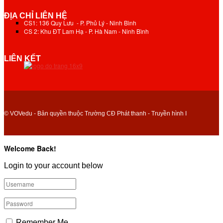
ĐỊA CHỈ LIÊN HỆ
CS1: 136 Quy Lưu - P. Phủ Lý - Ninh Bình
CS 2: Khu ĐT Lam Hạ - P. Hà Nam - Ninh Bình
LIÊN KẾT
© VOVedu - Bản quyền thuộc Trường CĐ Phát thanh - Truyền hình I
Welcome Back!
Login to your account below
Remember Me