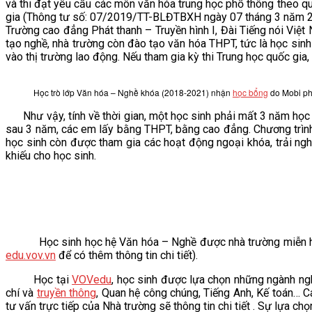
và thi đạt yêu cầu các môn văn hóa trung học phổ thông theo qu
gia (Thông tư số: 07/2019/TT-BLĐTBXH ngày 07 tháng 3 năm 201
VĂN BẢN
Trường cao đẳng Phát thanh – Truyền hình I, Đài Tiếng nói Việt
tạo nghề, nhà trường còn đào tạo văn hóa THPT, tức là học si
THƯ VIỆN
vào thị trường lao động. Nếu tham gia kỳ thi Trung học quốc gia
Học trò lớp Văn hóa – Nghề khóa (2018-2021) nhận
học bổng
do Mobi pho
Như vậy, tính về thời gian, một học sinh phải mất 3 năm học 
sau 3 năm, các em lấy bằng THPT, bằng cao đẳng. Chương trình 
học sinh còn được tham gia các hoạt động ngoại khóa, trải ngh
khiếu cho học sinh.
Học sinh học hệ Văn hóa – Nghề được nhà trường miễn h
edu.vov.vn
để có thêm thông tin chi tiết).
Học tại
VOVedu
, học sinh được lựa chọn những ngành ngh
chí và
truyền thông
, Quan hệ công chúng, Tiếng Anh, Kế toán… 
tư vấn trực tiếp của Nhà trường sẽ thông tin chi tiết . Sự lựa c