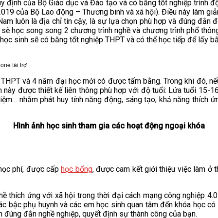
y định của Bộ Giáo dục và Đào tạo và có bằng tốt nghiệp trình độ 
9 của Bộ Lao động – Thương binh và xã hội). Điều này làm giảm 
 Nam luôn là địa chỉ tin cậy, là sự lựa chọn phù hợp và đúng đắn 
nh sẽ học song song 2 chương trình nghề và chương trình phổ thô
, học sinh sẽ có bằng tốt nghiệp THPT và có thể học tiếp để lấy 
ne tài trợ
THPT và 4 năm đại học mới có được tấm bằng. Trong khi đó, nếu 
này được thiết kế liên thông phù hợp với độ tuổi: Lứa tuổi 15-16
iệm… nhằm phát huy tính năng động, sáng tạo, khả năng thích ứng,
Hình ảnh học sinh tham gia các hoạt động ngoại khóa
ọc phí, được cấp
học bổng
, được cam kết giới thiệu việc làm ở 
ề thích ứng với xã hội trong thời đại cách mạng công nghiệp 4.
Các bậc phụ huynh và các em học sinh quan tâm đến khóa học có t
họn đúng đắn nghề nghiệp, quyết định sự thành công của bạn.