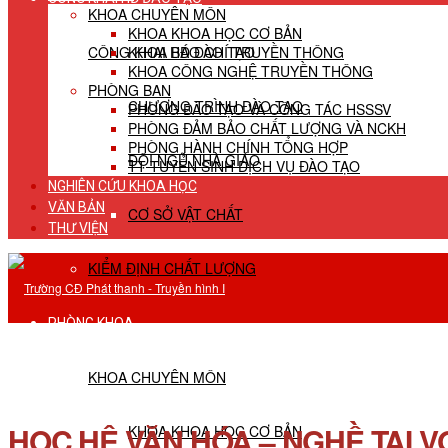
KHOA CHUYÊN MÔN
KHOA KHOA HỌC CƠ BẢN
CÔNG KHAI HĐ ĐÀO TẠO
KHOA BÁO CHÍ TRUYỀN THÔNG
KHOA CÔNG NGHỆ TRUYỀN THÔNG
PHÒNG BAN
CHƯƠNG TRÌNH ĐÀO TẠO
PHÒNG ĐÀO TẠO VÀ CÔNG TÁC HSSSV
PHÒNG ĐẢM BẢO CHẤT LƯỢNG VÀ NCKH
PHÒNG HÀNH CHÍNH TỔNG HỢP
ĐỘI NGŨ NHÀ GIÁO
TT TUYỂN SINH DỊCH VỤ ĐÀO TẠO
NGHIÊN CỨU KHOA HỌC
VĂN BẢN
CƠ SỞ VẬT CHẤT
THƯ VIỆN
KIỂM ĐỊNH CHẤT LƯỢNG
PHÒNG KHOA
KHOA CHUYÊN MÔN
HỌC HỆ VĂN HÓA – NGHỀ TẠI V
KHOA KHOA HỌC CƠ BẢN