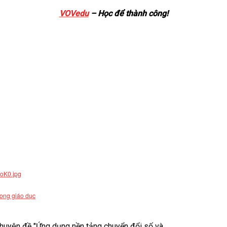
VOVedu
– Học để thành công!
rong giáo dục
uyên đề "Ứng dụng nền tảng chuyển đổi số và...