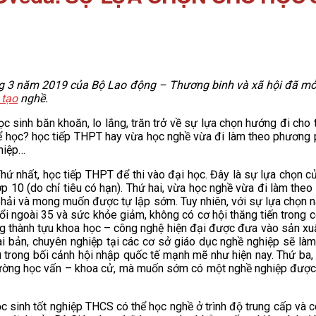
 3 năm 2019 của Bộ Lao động – Thương binh và xã hội đã mở ra
 tạo
nghề.
nh băn khoăn, lo lắng, trăn trở về sự lựa chọn hướng đi cho tươ
để học? học tiếp THPT hay vừa học nghề vừa đi làm theo phương p
ghiệp…
 nhất, học tiếp THPT để thi vào đại học. Đây là sự lựa chọn củ
p 10 (do chỉ tiêu có hạn). Thứ hai, vừa học nghề vừa đi làm the
hải và mong muốn được tự lập sớm. Tuy nhiên, với sự lựa chọn nà
uổi ngoài 35 và sức khỏe giảm, không có cơ hội thăng tiến trong c
g thành tựu khoa học – công nghệ hiện đại được đưa vào sản xuất
i bản, chuyên nghiệp tại các cơ sở giáo dục nghề nghiệp sẽ làm 
ầu trong bối cảnh hội nhập quốc tế mạnh mẽ như hiện nay. Thứ ba
ờng học vấn – khoa cử, mà muốn sớm có một nghề nghiệp được đà
h tốt nghiệp THCS có thể học nghề ở trình độ trung cấp và có 