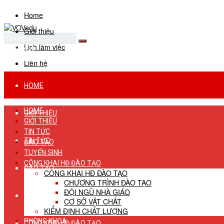
Home
Giới thiệu
Lịch làm việc
No Result
View All Result
Liên hệ
HOME
HOME
GIỚI THIỆU
GIỚI THIỆU
TIN TỨC
TIN TỨC
ĐÀO TẠO
TUYỂN SINH
CÔNG KHAI HĐ ĐÀO TẠO
ĐÀO TẠO
CÔNG KHAI HĐ ĐÀO TẠO
CHƯƠNG TRÌNH ĐÀO TẠO
ĐỘI NGŨ NHÀ GIÁO
TUYỂN SINH
CƠ SỞ VẬT CHẤT
KIỂM ĐỊNH CHẤT LƯỢNG
PHÒNG KHOA
CÔNG KHAI HĐ ĐÀO TẠO