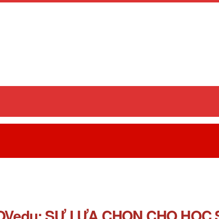
OVedu: SỰ LỰA CHỌN CHO HỌC 