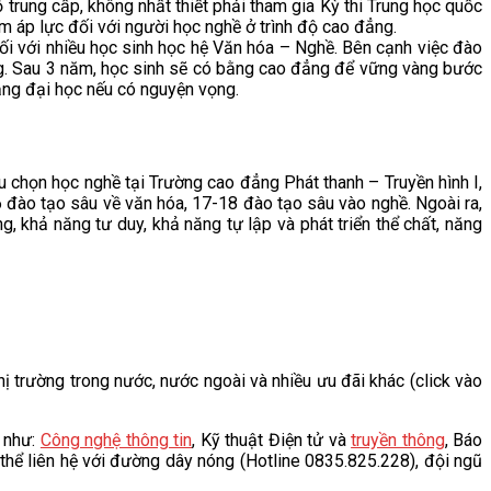
trung cấp, không nhất thiết phải tham gia Kỳ thi Trung học quốc
áp lực đối với người học nghề ở trình độ cao đẳng.
đối với nhiều học sinh học hệ Văn hóa – Nghề. Bên cạnh việc đào
ng. Sau 3 năm, học sinh sẽ có bằng cao đẳng để vững vàng bước
bằng đại học nếu có nguyện vọng.
chọn học nghề tại Trường cao đẳng Phát thanh – Truyền hình I,
 đào tạo sâu về văn hóa, 17-18 đào tạo sâu vào nghề. Ngoài ra,
 khả năng tư duy, khả năng tự lập và phát triển thể chất, năng
thị trường trong nước, nước ngoài và nhiều ưu đãi khác (click vào
0 như:
Công nghệ thông tin
, Kỹ thuật Điện tử và
truyền thông
, Báo
hể liên hệ với đường dây nóng (Hotline 0835.825.228), đội ngũ