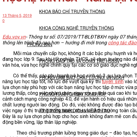
KHOA BÁO CHÍ TRUYỀN THÔNG
13 Tháng 5, 2019
0
KHOA CÔNG NGHỆ TRUYỀN THÔNG
Edu.vov.vn
- Thông tư số: 07/2019/TT-BLĐTBXH ngày 07 tháng
thông lên trình độ cao hơn – hướng đi mới trong
công tác đào
PHÒNG BAN
Mỗi mùa chuyển cấp học, không ít các bậc phụ huynh và học si
đang học lớp 9. Sau khi tốt nghiệp THCS, sẽ chọn trường nào 
PHÒNG ĐÀO TẠO VÀ CÔNG TÁC HSSSV
văn hóa, vừa học nghề chính quy tại các cơ sở giáo dục nghề n
Có thể thấy, các phụ huynh và học sinh có 3 sự lựa chọn. Thứ
PHÒNG ĐẢM BẢO CHẤT LƯỢNG VÀ NCKH
năng lực học tập tốt, nỗ lực để vượt qua kỳ thi
tuyển sinh
vào lớ
lựa chọn này phù hợp với các bạn năng lực học tập ở mức vừa p
lương thấp, công việc nhàm chán, nguy cơ sa thải quá cao khi t
PHÒNG HÀNH CHÍNH TỔNG HỢP
cảnh cách mạng công nghiệp 4.0, để vận hành có hiệu quả nhữn
chất lượng người lao động. Do đó, việc không được đào tạo bà
TT TUYỂN SINH DỊCH VỤ ĐÀO TẠO
việc ngay ở thị trường trong nước, chưa kể ở thị trường toàn c
Đây là sự lựa chọn phù hợp cho học sinh không đam mê con đư
động bền vững, lập thân lập nghiệp.
NGHIÊN CỨU KHOA HỌC
Theo chủ trương phân luồng trong giáo dục – đào tạo, học sin