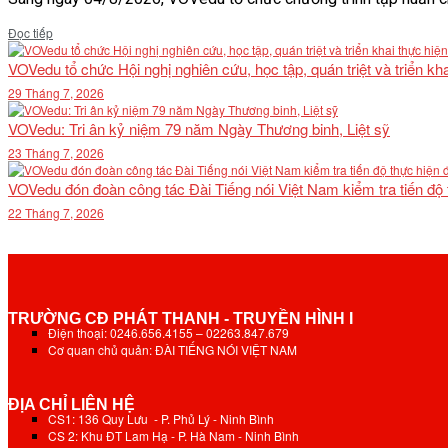
Details
Đọc tiếp
VOVedu tổ chức Hội nghị nghiên cứu, học tập, quán triệt và triển 
29 Tháng 7, 2026
VOVedu: Tri ân kỷ niệm 79 năm Ngày Thương binh, Liệt sỹ
23 Tháng 7, 2026
VOVedu đón đoàn công tác Đài Tiếng nói Việt Nam kiểm tra tiến độ
22 Tháng 7, 2026
TRƯỜNG CĐ PHÁT THANH - TRUYỀN HÌNH I
Điện thoại: 0246.656.4155 – 02263.847.679
Cơ quan chủ quản: ĐÀI TIẾNG NÓI VIỆT NAM
ĐỊA CHỈ LIÊN HỆ
CS1: 136 Quy Lưu - P. Phủ Lý - Ninh Bình
CS 2: Khu ĐT Lam Hạ - P. Hà Nam - Ninh Bình