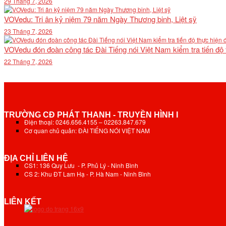
29 Tháng 7, 2026
VOVedu: Tri ân kỷ niệm 79 năm Ngày Thương binh, Liệt sỹ
23 Tháng 7, 2026
VOVedu đón đoàn công tác Đài Tiếng nói Việt Nam kiểm tra tiến độ
22 Tháng 7, 2026
TRƯỜNG CĐ PHÁT THANH - TRUYỀN HÌNH I
Điện thoại: 0246.656.4155 – 02263.847.679
Cơ quan chủ quản: ĐÀI TIẾNG NÓI VIỆT NAM
ĐỊA CHỈ LIÊN HỆ
CS1: 136 Quy Lưu - P. Phủ Lý - Ninh Bình
CS 2: Khu ĐT Lam Hạ - P. Hà Nam - Ninh Bình
LIÊN KẾT