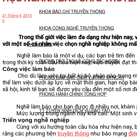
KHOA BÁO CHÍ TRUYỀN THÔNG
21 Tháng 4, 2015
0
KHOA CÔNG NGHỆ TRUYỀN THÔNG
Trong thế giới việc làm đa dạng như hiện nay, 
với một số cá nhân việc chọn nghề nghiệp không mất
PHÒNG BAN
Nghề làm báo là một ví dụ, các bạn trẻ tìm đến ng
PHÒNG ĐÀO TẠO VÀ CÔNG TÁC HSSSV
trong thời kỳ toàn cầu hóa hiện nay, việc truyền đạt 
Công việc làm báo
Cho dù làm việc tại bất kỳ bộ phận nào trong một t
PHÒNG ĐẢM BẢO CHẤT LƯỢNG VÀ NCKH
thể làm việc dưới áp lực về mặt thời gian, hạn nộp bà
xã hội, kinh tế bạn sẽ được yêu cầu đến một số nơi để
PHÒNG HÀNH CHÍNH TỔNG HỢP
Nghề làm báo cho bạn được đi nhiều nơi, khám phá 
TT TUYỂN SINH DỊCH VỤ ĐÀO TẠO
Mức lương trong ngành này khá cao. Một sinh viên b
Triển vọng nghề nghiệp
Cùng với xu hướng toàn cầu hóa như hiện nay, b
NGHIÊN CỨU KHOA HỌC
rằng các phương tiện
truyền thông
như báo mạng
điệ