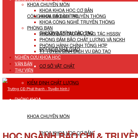
KHOA CHUYÊN MÔN
KHOA KHOA HỌC CƠ BẢN
CÔNG KHAI HĐ ĐÀO TẠO
KHOA BÁO CHÍ TRUYỀN THÔNG
KHOA CÔNG NGHỆ TRUYỀN THÔNG
PHÒNG BAN
CHƯƠNG TRÌNH ĐÀO TẠO
PHÒNG ĐÀO TẠO VÀ CÔNG TÁC HSSSV
PHÒNG ĐẢM BẢO CHẤT LƯỢNG VÀ NCKH
PHÒNG HÀNH CHÍNH TỔNG HỢP
ĐỘI NGŨ NHÀ GIÁO
TT TUYỂN SINH DỊCH VỤ ĐÀO TẠO
NGHIÊN CỨU KHOA HỌC
VĂN BẢN
CƠ SỞ VẬT CHẤT
THƯ VIỆN
KIỂM ĐỊNH CHẤT LƯỢNG
PHÒNG KHOA
KHOA CHUYÊN MÔN
HỌC NGÀNH BÁO CHÍ & TRUYỀN
KHOA KHOA HỌC CƠ BẢN