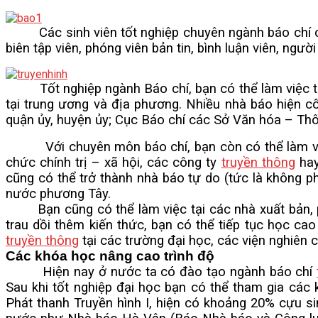
VĂN BẢN
Các sinh viên tốt nghiệp chuyên ngành báo chí có t
biên tập viên, phóng viên bản tin, bình luận viên, ngư
THƯ VIỆN
Tốt nghiệp ngành Báo chí, bạn có thể làm việc tại 
tại trung ương và địa phương. Nhiều nhà báo hiện cô
quận ủy, huyện ủy; Cục Báo chí các Sở Văn hóa – Thôn
Với chuyên môn báo chí, bạn còn có thể làm việc t
chức chính trị – xã hội, các công ty
truyền thông
hay
cũng có thể trở thành nhà báo tự do (tức là không ph
nước phương Tây.
Bạn cũng có thể làm việc tại các nhà xuất bản, ph
trau dồi thêm kiến thức, bạn có thể tiếp tục học cao
truyền thông
tại các trường đại học, các viện nghiên 
Các khóa học nâng cao trình độ
Hiện nay ở nước ta có đào tạo ngành báo chí
Sau khi tốt nghiệp đại học bạn có thể tham gia các 
Phát thanh Truyền hình I, hiện có khoảng 20% cựu si