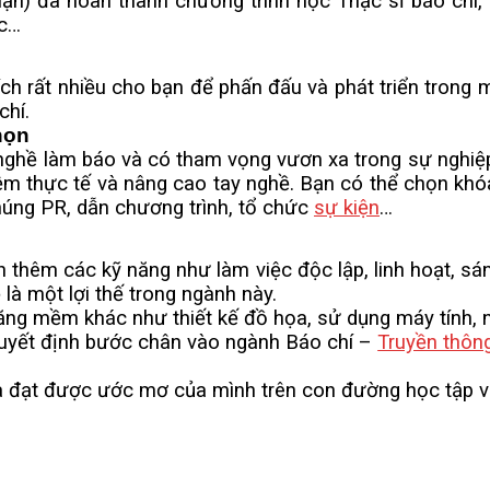
) đã hoàn thành chương trình học Thạc sĩ báo chí,
c…
rất nhiều cho bạn để phấn đấu và phát triển trong mô
chí.
họn
 làm báo và có tham vọng vươn xa trong sự nghiệp, 
iệm thực tế và nâng cao tay nghề. Bạn có thể chọn khó
húng PR, dẫn chương trình, tổ chức
sự kiện
…
 các kỹ năng như làm việc độc lập, linh hoạt, sáng 
 là một lợi thế trong ngành này.
g mềm khác như thiết kế đồ họa, sử dụng máy tính, 
ết định bước chân vào ngành Báo chí –
Truyền thôn
t được ước mơ của mình trên con đường học tập và