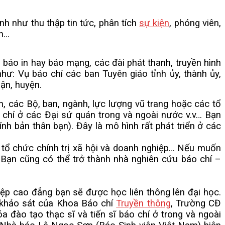
h như thu thập tin tức, phân tích
sự kiện
, phóng viên,
nh…
áo in hay báo mạng, các đài phát thanh, truyền hình
hư: Vụ báo chí các ban Tuyên giáo tỉnh ủy, thành ủy,
ận, huyện.
các Bộ, ban, ngành, lực lượng vũ trang hoặc các tổ
 chí ở các Đại sứ quán trong và ngoài nước v.v… Bạn
nh bản thân bạn). Đây là mô hình rất phát triển ở các
tổ chức chính trị xã hội và doanh nghiệp… Nếu muốn
c. Bạn cũng có thể trở thành nhà nghiên cứu báo chí –
ệp cao đẳng bạn sẽ được học liên thông lên đại học.
o khảo sát của Khoa Báo chí
Truyền thông
, Trường CĐ
 đào tạo thạc sĩ và tiến sĩ báo chí ở trong và ngoài