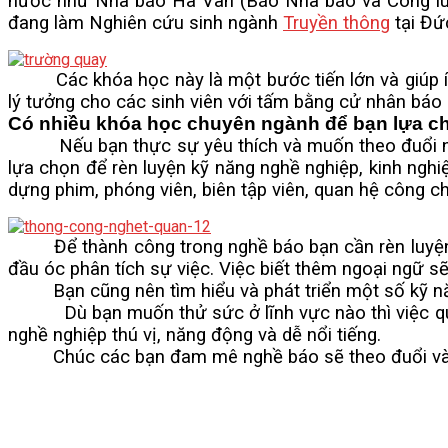
nước như Nhà báo Hà Vân (Báo Nhà báo và Công luận
đang làm Nghiên cứu sinh ngành
Truyền thông
tại Đứ
Các khóa học này là một bước tiến lớn và giúp ích 
lý tưởng cho các sinh viên với tấm bằng cử nhân báo 
Có nhiều khóa học chuyên ngành để bạn lựa c
Nếu bạn thực sự yêu thích và muốn theo đuổi nghề
lựa chọn để rèn luyện kỹ năng nghề nghiệp, kinh ngh
dựng phim, phóng viên, biên tập viên, quan hệ công c
Để thành công trong nghề báo bạn cần rèn luyện thêm
đầu óc phân tích sự việc. Việc biết thêm ngoại ngữ sẽ
Bạn cũng nên tìm hiểu và phát triển một số kỹ năn
Dù bạn muốn thử sức ở lĩnh vực nào thì việc quy
nghề nghiệp thú vị, năng động và dễ nổi tiếng.
Chúc các bạn đam mê nghề báo sẽ theo đuổi và đạ