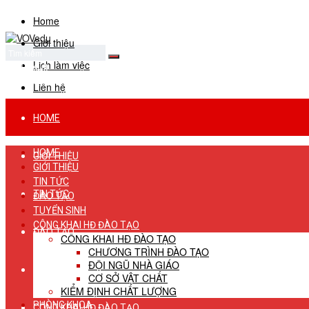
Home
Giới thiệu
Lịch làm việc
No Result
View All Result
Liên hệ
HOME
HOME
GIỚI THIỆU
GIỚI THIỆU
TIN TỨC
TIN TỨC
ĐÀO TẠO
TUYỂN SINH
CÔNG KHAI HĐ ĐÀO TẠO
ĐÀO TẠO
CÔNG KHAI HĐ ĐÀO TẠO
CHƯƠNG TRÌNH ĐÀO TẠO
ĐỘI NGŨ NHÀ GIÁO
TUYỂN SINH
CƠ SỞ VẬT CHẤT
KIỂM ĐỊNH CHẤT LƯỢNG
PHÒNG KHOA
CÔNG KHAI HĐ ĐÀO TẠO