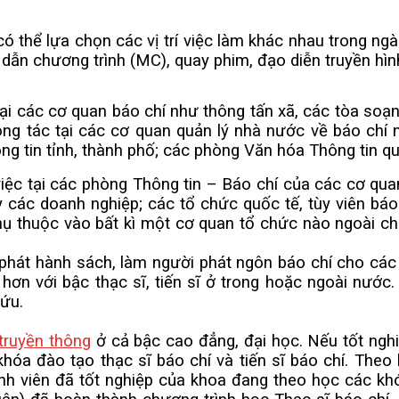
hể lựa chọn các vị trí việc làm khác nhau trong ngàn
ời dẫn chương trình (MC), quay phim, đạo diễn truyền hì
các cơ quan báo chí như thông tấn xã, các tòa soạn b
ng tác tại các cơ quan quản lý nhà nước về báo chí n
g tin tỉnh, thành phố; các phòng Văn hóa Thông tin qu
ại các phòng Thông tin – Báo chí của các cơ quan, 
 các doanh nghiệp; các tổ chức quốc tế, tùy viên báo
ụ thuộc vào bất kì một cơ quan tổ chức nào ngoài chí
át hành sách, làm người phát ngôn báo chí cho các 
 hơn với bậc thạc sĩ, tiến sĩ ở trong hoặc ngoài nướ
cứu.
truyền thông
ở cả bậc cao đẳng, đại học. Nếu tốt nghi
khóa đào tạo thạc sĩ báo chí và tiến sĩ báo chí. The
nh viên đã tốt nghiệp của khoa đang theo học các khóa