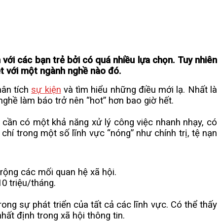
với các bạn trẻ bởi có quá nhiều lựa chọn. Tuy nhiên
ệt với một ngành nghề nào đó.
hân tích
sự kiện
và tìm hiểu những điều mới lạ. Nhất là
nghề làm báo trở nên “hot” hơn bao giờ hết.
 cần có một khả năng xử lý công việc nhanh nhạy, có
chí trong một số lĩnh vực “nóng” như chính trị, tệ nạn
ộng các mối quan hệ xã hội.
 triệu/tháng.
rong sự phát triển của tất cả các lĩnh vực. Có thể thấy
ất định trong xã hội thông tin.