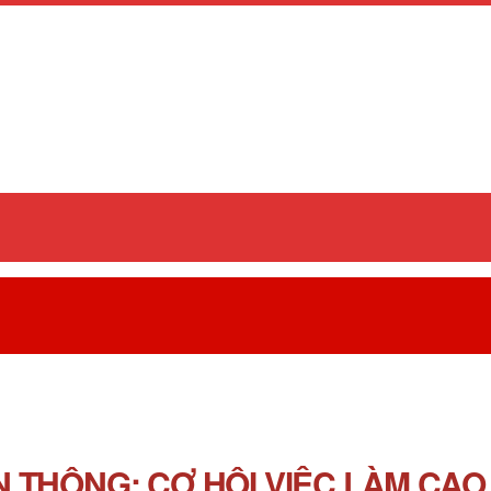
 THÔNG: CƠ HỘI VIỆC LÀM CAO