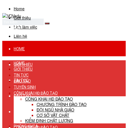
Home
Giới thiệu
Lịch làm việc
No Result
View All Result
Liên hệ
HOME
HOME
GIỚI THIỆU
GIỚI THIỆU
TIN TỨC
TIN TỨC
ĐÀO TẠO
TUYỂN SINH
CÔNG KHAI HĐ ĐÀO TẠO
ĐÀO TẠO
CÔNG KHAI HĐ ĐÀO TẠO
CHƯƠNG TRÌNH ĐÀO TẠO
ĐỘI NGŨ NHÀ GIÁO
TUYỂN SINH
CƠ SỞ VẬT CHẤT
KIỂM ĐỊNH CHẤT LƯỢNG
PHÒNG KHOA
CÔNG KHAI HĐ ĐÀO TẠO