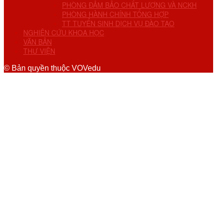
PHÒNG ĐẢM BẢO CHẤT LƯỢNG VÀ NCKH
PHÒNG HÀNH CHÍNH TỔNG HỢP
TT TUYỂN SINH DỊCH VỤ ĐÀO TẠO
NGHIÊN CỨU KHOA HỌC
VĂN BẢN
THƯ VIỆN
© Bản quyền thuộc VOVedu