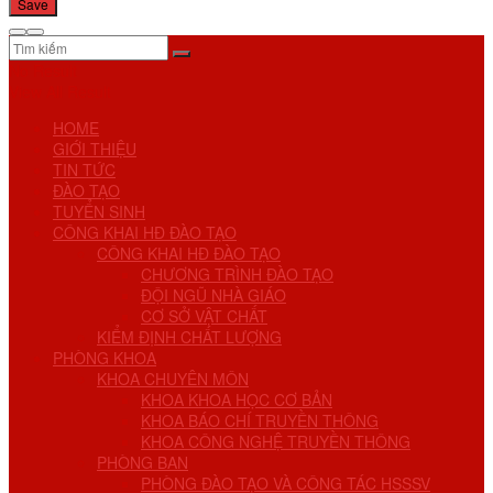
No Result
View All Result
HOME
GIỚI THIỆU
TIN TỨC
ĐÀO TẠO
TUYỂN SINH
CÔNG KHAI HĐ ĐÀO TẠO
CÔNG KHAI HĐ ĐÀO TẠO
CHƯƠNG TRÌNH ĐÀO TẠO
ĐỘI NGŨ NHÀ GIÁO
CƠ SỞ VẬT CHẤT
KIỂM ĐỊNH CHẤT LƯỢNG
PHÒNG KHOA
KHOA CHUYÊN MÔN
KHOA KHOA HỌC CƠ BẢN
KHOA BÁO CHÍ TRUYỀN THÔNG
KHOA CÔNG NGHỆ TRUYỀN THÔNG
PHÒNG BAN
PHÒNG ĐÀO TẠO VÀ CÔNG TÁC HSSSV