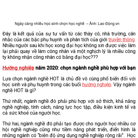
VĂN BẢN
Ngày càng nhiều học sinh chọn học nghề – Ảnh: Lao Động.vn
THƯ VIỆN
Đây là kết quả của sự tư vấn từ các thày cô, nhà trường, cân
nhắc của các bậc phụ huynh và phân tích của giới
truyền thông
.
Nhiều người sau khi học xong đại học không xin được việc làm
lại phải quay về làm công nhân và một nghịch lý là nhiều công
ty không nhận công nhân có bằng đại học???
Hướng nghiệp
năm 2020: chọn ngành nghề phù hợp với bạn
Lựa chọn ngành nghề HOT là chủ đề vô cùng phổ biến đối với
học sinh và phụ huynh trong các buổi
hướng nghiệp
. Vậy ngành
nghề HOT là gì?
Thứ nhất, ngành nghề đó phải phù hợp với sở thích, khả năng
nghề nghiệp, tính cách, năng lực học tập, điều kiện kinh tế và
cả sức khoẻ của người học.
Thứ hai, ngành nghề đó phải tạo được cho người học nhiều cơ
hội nghề nghiệp cũng như tiềm năng phát triển, điển hình là
những ngành có “biên độ ứng dụng nghề nghiệp rộng rãi”. Học