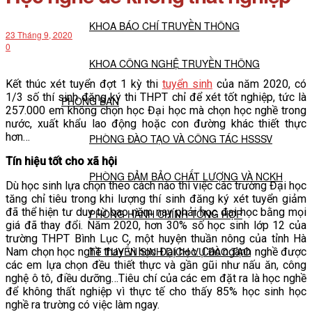
KHOA BÁO CHÍ TRUYỀN THÔNG
23 Tháng 9, 2020
0
KHOA CÔNG NGHỆ TRUYỀN THÔNG
Kết thúc xét tuyển đợt 1 kỳ thi
tuyển sinh
của năm 2020, có
1/3 số thí sinh đăng ký thi THPT chỉ để xét tốt nghiệp, tức là
PHÒNG BAN
257.000 em không chọn học Đại học mà chọn học nghề trong
nước, xuất khẩu lao động hoặc con đường khác thiết thực
hơn…
PHÒNG ĐÀO TẠO VÀ CÔNG TÁC HSSSV
Tín hiệu tốt cho xã hội
PHÒNG ĐẢM BẢO CHẤT LƯỢNG VÀ NCKH
Dù học sinh lựa chọn theo cách nào thì việc các trường Đại học
tăng chỉ tiêu trong khi lượng thí sinh đăng ký xét tuyển giảm
đã thể hiện tư duy từ bao năm nay phải học đại học bằng mọi
PHÒNG HÀNH CHÍNH TỔNG HỢP
giá đã thay đổi. Năm 2020, hơn 30% số học sinh lớp 12 của
trường THPT Bình Lục C, một huyện thuần nông của tỉnh Hà
TT TUYỂN SINH DỊCH VỤ ĐÀO TẠO
Nam chọn học nghề thay vì học Đại học. Các ngành nghề được
các em lựa chọn đều thiết thực và gần gũi như nấu ăn, công
nghệ ô tô, điều dưỡng…Tiêu chí của các em đặt ra là học nghề
NGHIÊN CỨU KHOA HỌC
để không thất nghiệp vì thực tế cho thấy 85% học sinh học
nghề ra trường có việc làm ngay.