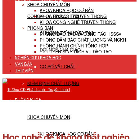
KHOA CHUYÊN MÔN
KHOA KHOA HỌC CƠ BẢN
CÔNG KHAI HĐ ĐÀO TẠO
KHOA BÁO CHÍ TRUYỀN THÔNG
KHOA CÔNG NGHỆ TRUYỀN THÔNG
PHÒNG BAN
CHƯƠNG TRÌNH ĐÀO TẠO
PHÒNG ĐÀO TẠO VÀ CÔNG TÁC HSSSV
PHÒNG ĐẢM BẢO CHẤT LƯỢNG VÀ NCKH
PHÒNG HÀNH CHÍNH TỔNG HỢP
ĐỘI NGŨ NHÀ GIÁO
TT TUYỂN SINH DỊCH VỤ ĐÀO TẠO
NGHIÊN CỨU KHOA HỌC
VĂN BẢN
CƠ SỞ VẬT CHẤT
THƯ VIỆN
KIỂM ĐỊNH CHẤT LƯỢNG
PHÒNG KHOA
KHOA CHUYÊN MÔN
Học nghề để không thất nghiệp
KHOA KHOA HỌC CƠ BẢN