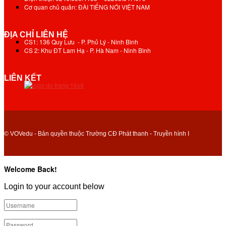
Cơ quan chủ quản: ĐÀI TIẾNG NÓI VIỆT NAM
ĐỊA CHỈ LIÊN HỆ
CS1: 136 Quy Lưu - P. Phủ Lý - Ninh Bình
CS 2: Khu ĐT Lam Hạ - P. Hà Nam - Ninh Bình
LIÊN KẾT
© VOVedu - Bản quyền thuộc Trường CĐ Phát thanh - Truyền hình I
Welcome Back!
Login to your account below