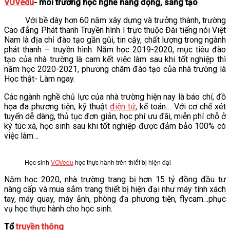
VOVedu
- môi trường học nghề năng động, sáng tạo
Với bề dày hơn 60 năm xây dựng và trưởng thành, trường
Cao đẳng Phát thanh Truyền hình I trực thuộc Đài tiếng nói Việt
Nam là địa chỉ đào tạo gần gũi, tin cậy, chất lượng trong ngành
phát thanh – truyền hình. Năm học 2019-2020, mục tiêu đào
tạo của nhà trường là cam kết việc làm sau khi tốt nghiệp thì
năm học 2020-2021, phương châm đào tạo của nhà trường là
Học thật- Làm ngay.
Các ngành nghề chủ lực của nhà trường hiện nay là báo chí, đồ
họa đa phương tiện, kỹ thuật
điện tử
, kế toán… Với cơ chế xét
tuyển dễ dàng, thủ tục đơn giản, học phí ưu đãi, miễn phí chỗ ở
ký túc xá, học sinh sau khi tốt nghiệp được đảm bảo 100% có
việc làm…
Học sinh
VOVedu
học thực hành trên thiết bị hiện đại
Năm học 2020, nhà trường trang bị hơn 15 tỷ đồng đầu tư
nâng cấp và mua sắm trang thiết bị hiện đại như máy tính xách
tay, máy quay, máy ảnh, phòng đa phương tiện, flycam…phục
vụ học thực hành cho học sinh.
Tổ
truyền thông