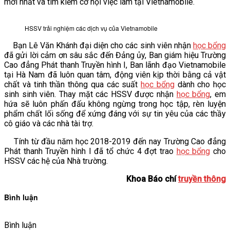
mới nhất và tìm kiếm cơ hội việc làm tại Vietnamobile.
HSSV trải nghiệm các dịch vụ của Vietnamobile
Bạn Lê Văn Khánh đại diện cho các sinh viên nhận
học bổng
đã gửi lời cảm ơn sâu sắc đến Đảng ủy, Ban giám hiệu Trường
Cao đẳng Phát thanh Truyền hình I, Ban lãnh đạo Vietnamobile
tại Hà Nam đã luôn quan tâm, động viên kịp thời bằng cả vật
chất và tinh thần thông qua các suất
học bổng
dành cho học
sinh sinh viên. Thay mặt các HSSV được nhận
học bổng
, em
hứa sẽ luôn phấn đấu không ngừng trong học tập, rèn luyện
phẩm chất lối sống để xứng đáng với sự tin yêu của các thầy
cô giáo và các nhà tài trợ.
Tính từ đầu năm học 2018-2019 đến nay Trường Cao đẳng
Phát thanh Truyền hình I đã tổ chức 4 đợt trao
học bổng
cho
HSSV các hệ của Nhà trường.
Khoa Báo chí
truyền thông
Bình luận
Bình luận