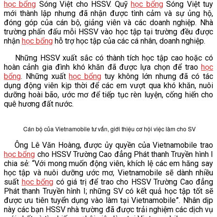
học bổng
Sóng Việt cho HSSV. Quỹ
học bổng
Sóng Việt tuy
VĂN BẢN
mới thành lập nhưng đã nhận được tình cảm và sự ủng hộ,
đóng góp của cán bộ, giảng viên và các doanh nghiệp. Nhà
trường phấn đấu mỗi HSSV vào học tập tại trường đều được
THƯ VIỆN
nhận
học bổng
hỗ trợ học tập của các cá nhân, doanh nghiệp.
Những HSSV xuất sắc có thành tích học tập cao hoặc có
hoàn cảnh gia đình khó khăn đã được lựa chọn để trao
học
bổng
. Những xuất
học bổng
tuy không lớn nhưng đã có tác
dụng động viên kịp thời để các em vượt qua khó khăn, nuôi
dưỡng hoài bão, ước mơ để tiếp tục rèn luyện, cống hiến cho
quê hương đất nước.
Cán bộ của Vietnamobile tư vấn, giới thiệu cơ hội việc làm cho SV
Ông Lê Văn Hoàng, được ủy quyền của Vietnamobile trao
học bổng
cho HSSV Trường Cao đẳng Phát thanh Truyền hình I
chia sẻ: “Với mong muốn động viên, khích lệ các em hăng say
học tập và nuôi dưỡng ước mơ, Vietnamobile sẽ dành nhiều
suất
học bổng
có giá trị để trao cho HSSV Trường Cao đẳng
Phát thanh Truyền hình I; những SV có kết quả học tập tốt sẽ
được ưu tiên tuyển dụng vào làm tại Vietnamobile”. Nhân dịp
này các bạn HSSV nhà trường đã được trải nghiệm các dịch vụ