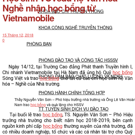
Nghề nhận học bổng từ
KHOA BÁO CHÍ TRUYỀN THÔNG
Vietnamobile
KHOA CÔNG NGHỆ TRUYỀN THÔNG
15 Tháng 12, 2018
0
PHÒNG BAN
PHÒNG ĐÀO TẠO VÀ CÔNG TÁC HSSSV
Ngày 14/12, tại Trường Cao đẳng Phát thanh Truyền hình I,
Chi nhánh Vietnamobile tại Hà Nam đã ủng hộ Quỹ
học bổng
PHÒNG ĐẢM BẢO CHẤT LƯỢNG VÀ NCKH
Sóng Việt và trao
học bổng
cho tất cả các em học sinh hệ Văn
hóa – Nghề của Nhà trường.
PHÒNG HÀNH CHÍNH TỔNG HỢP
Thầy Nguyễn Văn Sơn – Phó hiệu trưởng nhà trường và Ông Lê Văn Hoàng
Nam trao
học bổng
và quà tặng cho HSSV
TT TUYỂN SINH DỊCH VỤ ĐÀO TẠO
Tại buổi lễ trao
học bổng
, TS. Nguyễn Văn Sơn – Phó Hiệu
trưởng nhà trường cho biết: năm học 2018-2019, bên cạnh
NGHIÊN CỨU KHOA HỌC
nguồn kinh phí cấp
học bổng
thường xuyên của nhà trường, đã
có nhiều doanh nghiệp, tổ chức và các cá nhân tài trợ cho Quỹ