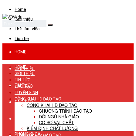
Home
Giới thiệu
Lịch làm việc
No Result
View All Result
Liên hệ
HOME
HOME
GIỚI THIỆU
GIỚI THIỆU
TIN TỨC
TIN TỨC
ĐÀO TẠO
TUYỂN SINH
CÔNG KHAI HĐ ĐÀO TẠO
ĐÀO TẠO
CÔNG KHAI HĐ ĐÀO TẠO
CHƯƠNG TRÌNH ĐÀO TẠO
ĐỘI NGŨ NHÀ GIÁO
TUYỂN SINH
CƠ SỞ VẬT CHẤT
KIỂM ĐỊNH CHẤT LƯỢNG
PHÒNG KHOA
CÔNG KHAI HĐ ĐÀO TẠO