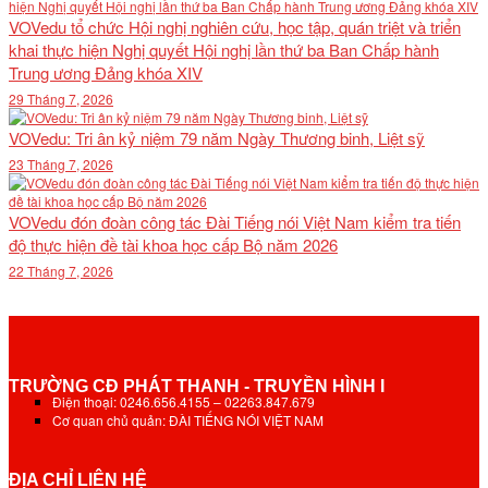
VOVedu tổ chức Hội nghị nghiên cứu, học tập, quán triệt và triển
khai thực hiện Nghị quyết Hội nghị lần thứ ba Ban Chấp hành
Trung ương Đảng khóa XIV
29 Tháng 7, 2026
VOVedu: Tri ân kỷ niệm 79 năm Ngày Thương binh, Liệt sỹ
23 Tháng 7, 2026
VOVedu đón đoàn công tác Đài Tiếng nói Việt Nam kiểm tra tiến
độ thực hiện đề tài khoa học cấp Bộ năm 2026
22 Tháng 7, 2026
TRƯỜNG CĐ PHÁT THANH - TRUYỀN HÌNH I
Điện thoại: 0246.656.4155 – 02263.847.679
Cơ quan chủ quản: ĐÀI TIẾNG NÓI VIỆT NAM
ĐỊA CHỈ LIÊN HỆ