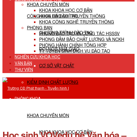
KHOA CHUYÊN MÔN
KHOA KHOA HỌC CƠ BẢN
CÔNG KHAI HĐ ĐÀO TẠO
KHOA BÁO CHÍ TRUYỀN THÔNG
KHOA CÔNG NGHỆ TRUYỀN THÔNG
PHÒNG BAN
CHƯƠNG TRÌNH ĐÀO TẠO
PHÒNG ĐÀO TẠO VÀ CÔNG TÁC HSSSV
PHÒNG ĐẢM BẢO CHẤT LƯỢNG VÀ NCKH
PHÒNG HÀNH CHÍNH TỔNG HỢP
ĐỘI NGŨ NHÀ GIÁO
TT TUYỂN SINH DỊCH VỤ ĐÀO TẠO
NGHIÊN CỨU KHOA HỌC
VĂN BẢN
CƠ SỞ VẬT CHẤT
THƯ VIỆN
KIỂM ĐỊNH CHẤT LƯỢNG
PHÒNG KHOA
KHOA CHUYÊN MÔN
Học sinh VOVedu hệ Văn hóa –
KHOA KHOA HỌC CƠ BẢN