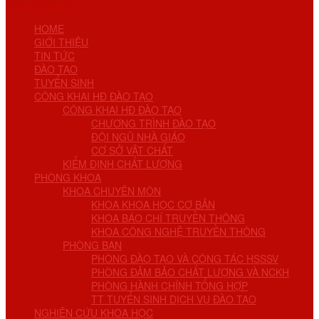
View All Result
HOME
GIỚI THIỆU
TIN TỨC
ĐÀO TẠO
TUYỂN SINH
CÔNG KHAI HĐ ĐÀO TẠO
CÔNG KHAI HĐ ĐÀO TẠO
CHƯƠNG TRÌNH ĐÀO TẠO
ĐỘI NGŨ NHÀ GIÁO
CƠ SỞ VẬT CHẤT
KIỂM ĐỊNH CHẤT LƯỢNG
PHÒNG KHOA
KHOA CHUYÊN MÔN
KHOA KHOA HỌC CƠ BẢN
KHOA BÁO CHÍ TRUYỀN THÔNG
KHOA CÔNG NGHỆ TRUYỀN THÔNG
PHÒNG BAN
PHÒNG ĐÀO TẠO VÀ CÔNG TÁC HSSSV
PHÒNG ĐẢM BẢO CHẤT LƯỢNG VÀ NCKH
PHÒNG HÀNH CHÍNH TỔNG HỢP
TT TUYỂN SINH DỊCH VỤ ĐÀO TẠO
NGHIÊN CỨU KHOA HỌC