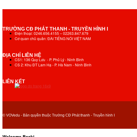
TRƯỜNG CĐ PHÁT THANH - TRUYỀN HÌNH I
Điện thoại: 0246.656.4155 – 02263.847.679
Cơ quan chủ quản: ĐÀI TIẾNG NÓI VIỆT NAM
ĐỊA CHỈ LIÊN HỆ
CS1: 136 Quy Lưu - P. Phủ Lý - Ninh Bình
CS 2: Khu ĐT Lam Hạ - P. Hà Nam - Ninh Bình
LIÊN KẾT
© VOVedu - Bản quyền thuộc Trường CĐ Phát thanh - Truyền hình I
Welcome Back!