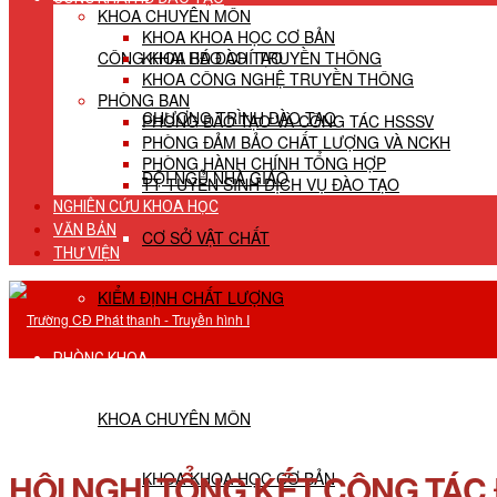
KHOA CHUYÊN MÔN
KHOA KHOA HỌC CƠ BẢN
CÔNG KHAI HĐ ĐÀO TẠO
KHOA BÁO CHÍ TRUYỀN THÔNG
KHOA CÔNG NGHỆ TRUYỀN THÔNG
PHÒNG BAN
CHƯƠNG TRÌNH ĐÀO TẠO
PHÒNG ĐÀO TẠO VÀ CÔNG TÁC HSSSV
PHÒNG ĐẢM BẢO CHẤT LƯỢNG VÀ NCKH
PHÒNG HÀNH CHÍNH TỔNG HỢP
ĐỘI NGŨ NHÀ GIÁO
TT TUYỂN SINH DỊCH VỤ ĐÀO TẠO
NGHIÊN CỨU KHOA HỌC
VĂN BẢN
CƠ SỞ VẬT CHẤT
THƯ VIỆN
KIỂM ĐỊNH CHẤT LƯỢNG
PHÒNG KHOA
KHOA CHUYÊN MÔN
HỘI NGHỊ TỔNG KẾT CÔNG TÁC
KHOA KHOA HỌC CƠ BẢN