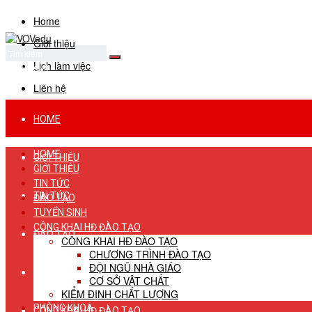
Home
Giới thiệu
Lịch làm việc
No Result
View All Result
Liên hệ
HOME
HOME
GIỚI THIỆU
GIỚI THIỆU
TIN TỨC
TIN TỨC
ĐÀO TẠO
TUYỂN SINH
CÔNG KHAI HĐ ĐÀO TẠO
ĐÀO TẠO
CÔNG KHAI HĐ ĐÀO TẠO
CHƯƠNG TRÌNH ĐÀO TẠO
ĐỘI NGŨ NHÀ GIÁO
TUYỂN SINH
CƠ SỞ VẬT CHẤT
KIỂM ĐỊNH CHẤT LƯỢNG
PHÒNG KHOA
CÔNG KHAI HĐ ĐÀO TẠO