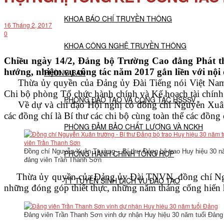
KHOA BÁO CHÍ TRUYỀN THÔNG
16 Tháng 2, 2017
0
KHOA CÔNG NGHỆ TRUYỀN THÔNG
Chiều ngày 14/2, Đảng bộ Trường Cao đẳng Phát tha
hướng, nhiệm vụ công tác năm 2017 gắn liền với nội 
PHÒNG BAN
Thừa ủy quyền của Đảng ủy Đài Tiếng nói Việt Nam, 
Chi bộ phòng Tổ chức hành chính và Kế hoạch tài chính
PHÒNG ĐÀO TẠO VÀ CÔNG TÁC HSSSV
Về dự và chỉ đạo Hội nghị có đồng chí Nguyễn Xuân T
các đồng chí là Bí thư các chi bộ cùng toàn thể các đồng
PHÒNG ĐẢM BẢO CHẤT LƯỢNG VÀ NCKH
Đồng chí Nguyễn Xuân Trường – Bí thư Đảng bộ trao Huy hiệu 30 n
PHÒNG HÀNH CHÍNH TỔNG HỢP
đảng viên Trần Thanh Sơn
Thừa ủy quyền của Đảng ủy Đài TNVN, đồng chí Nguyễn 
TT TUYỂN SINH DỊCH VỤ ĐÀO TẠO
những đóng góp thiết thực, những năm tháng cống hiến 
NGHIÊN CỨU KHOA HỌC
Đảng viên Trần Thanh Sơn vinh dự nhận Huy hiệu 30 năm tuổi Đảng