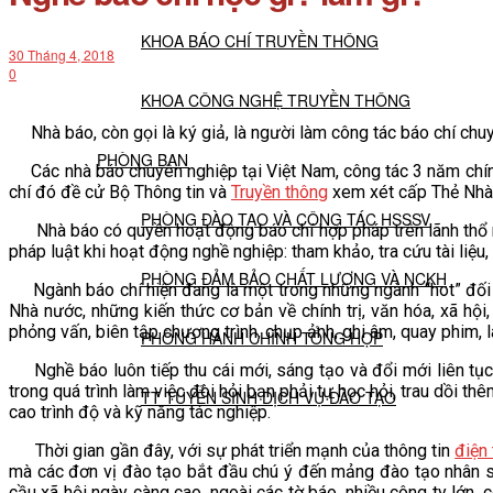
KHOA BÁO CHÍ TRUYỀN THÔNG
30 Tháng 4, 2018
0
KHOA CÔNG NGHỆ TRUYỀN THÔNG
Nhà báo, còn gọi là ký giả, là người làm công tác báo chí chuy
PHÒNG BAN
Các nhà báo chuyên nghiệp tại Việt Nam, công tác 3 năm chí
chí đó đề cử Bộ Thông tin và
Truyền thông
xem xét cấp Thẻ Nhà b
PHÒNG ĐÀO TẠO VÀ CÔNG TÁC HSSSV
Nhà báo có quyền hoạt động báo chí hợp pháp trên lãnh thổ n
pháp luật khi hoạt động nghề nghiệp: tham khảo, tra cứu tài liệ
PHÒNG ĐẢM BẢO CHẤT LƯỢNG VÀ NCKH
Ngành báo chí hiện đang là một trong những ngành “hot” đối vớ
Nhà nước, những kiến thức cơ bản về chính trị, văn hóa, xã hội,
phỏng vấn, biên tập chương trình, chụp ảnh, ghi âm, quay phim, 
PHÒNG HÀNH CHÍNH TỔNG HỢP
Nghề báo luôn tiếp thu cái mới, sáng tạo và đổi mới liên tục
trong quá trình làm việc đòi hỏi bạn phải tự học hỏi, trau dồi 
TT TUYỂN SINH DỊCH VỤ ĐÀO TẠO
cao trình độ và kỹ năng tác nghiệp.
Thời gian gần đây, với sự phát triển mạnh của thông tin
điện
NGHIÊN CỨU KHOA HỌC
mà các đơn vị đào tạo bắt đầu chú ý đến mảng đào tạo nhân 
cầu xã hội ngày càng cao, ngoài các tờ báo, nhiều công ty lớn,