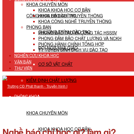
KHOA CHUYÊN MÔN
KHOA KHOA HỌC CƠ BẢN
CÔNG KHAI HĐ ĐÀO TẠO
KHOA BÁO CHÍ TRUYỀN THÔNG
KHOA CÔNG NGHỆ TRUYỀN THÔNG
PHÒNG BAN
CHƯƠNG TRÌNH ĐÀO TẠO
PHÒNG ĐÀO TẠO VÀ CÔNG TÁC HSSSV
PHÒNG ĐẢM BẢO CHẤT LƯỢNG VÀ NCKH
PHÒNG HÀNH CHÍNH TỔNG HỢP
ĐỘI NGŨ NHÀ GIÁO
TT TUYỂN SINH DỊCH VỤ ĐÀO TẠO
NGHIÊN CỨU KHOA HỌC
VĂN BẢN
CƠ SỞ VẬT CHẤT
THƯ VIỆN
KIỂM ĐỊNH CHẤT LƯỢNG
PHÒNG KHOA
KHOA CHUYÊN MÔN
Nghề báo chí học gì? làm gì?
KHOA KHOA HỌC CƠ BẢN