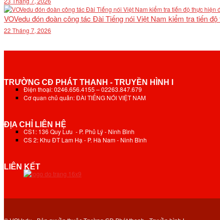
23 Tháng 7, 2026
VOVedu đón đoàn công tác Đài Tiếng nói Việt Nam kiểm tra tiến độ
22 Tháng 7, 2026
TRƯỜNG CĐ PHÁT THANH - TRUYỀN HÌNH I
Điện thoại: 0246.656.4155 – 02263.847.679
Cơ quan chủ quản: ĐÀI TIẾNG NÓI VIỆT NAM
ĐỊA CHỈ LIÊN HỆ
CS1: 136 Quy Lưu - P. Phủ Lý - Ninh Bình
CS 2: Khu ĐT Lam Hạ - P. Hà Nam - Ninh Bình
LIÊN KẾT