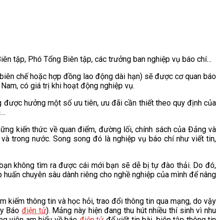
Biên tập, Phó Tổng Biên tập, các trưởng ban nghiệp vụ báo chí…
ộ biên chế hoặc hợp đồng lao động dài hạn) sẽ được cơ quan báo
Nam, có giá trị khi hoạt động nghiệp vụ.
ược hưởng một số ưu tiên, ưu đãi cần thiết theo quy định của
g…
hững kiến thức về quan điểm, đường lối, chính sách của Đảng và
ế và trong nước. Song song đó là nghiệp vụ báo chí như viết tin,
ạn không tìm ra được cái mới bạn sẽ dễ bị tự đào thải. Do đó,
 tập huấn chuyên sâu dành riêng cho nghề nghiệp của mình để nâng
tìm kiếm thông tin và học hỏi, trao đổi thông tin qua mạng, do vậy
ay Báo
điện tử
). Mảng này hiện đang thu hút nhiều thí sinh vì nhu
ng viên am hiểu về báo
điện tử
để viết tin bài, biên tập thông tin