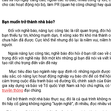
cho các hoạt động nội bộ, làm PR (quan hệ công chúng) hay quản 
VĂN BẢN
THƯ VIỆN
Bạn muốn trở thành nhà báo?
Đối với nghề báo, năng lực công tác là rất quan trọng, đòi hỏi
bạn thiếu tự tin, không mạnh dạn, ít xông xáo thì khó mà thành
chưa hẳn đã được. Cực khổ thế nhưng đó lại là niềm vui, niềm h
người.
Ngoài năng lực công tác, nghề báo đòi hỏi ở bạn rất cao về đạ
trọng đối với nghề này. Bởi một khi những gì bạn đã nói và viết
tạo rất chú trọng đến vấn đề này.
Mục tiêu đào tạo ngành này quy định rõ: những người được đào 
sâu sắc; có năng lực hoạt động nghiệp vụ báo chí để có thể hội
cảm trong cuộc đấu tranh bảo vệ đường lối, chính sách của Đ
gia xây dựng và bảo vệ Tổ quốc Việt Nam xã hội chủ nghĩa, có t
truyền thông
đại chúng.
Để trở thành một nhà báo thực sự, đó là cả quá trình không ng
thì hãy cố gắng không ngừng “luyện nghề”, đi nhiều, đọc nhiều và 