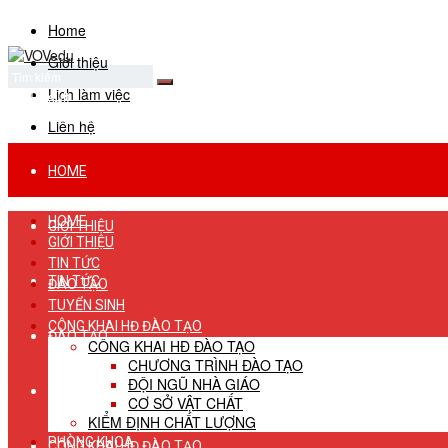
Home
Giới thiệu
Lịch làm việc
No Result
View All Result
Liên hệ
HOME
HOME
GIỚI THIỆU
GIỚI THIỆU
TIN TỨC
TIN TỨC
ĐÀO TẠO
TUYỂN SINH
CÔNG KHAI HĐ ĐÀO TẠO
ĐÀO TẠO
CÔNG KHAI HĐ ĐÀO TẠO
CHƯƠNG TRÌNH ĐÀO TẠO
ĐỘI NGŨ NHÀ GIÁO
TUYỂN SINH
CƠ SỞ VẬT CHẤT
KIỂM ĐỊNH CHẤT LƯỢNG
PHÒNG KHOA
CÔNG KHAI HĐ ĐÀO TẠO