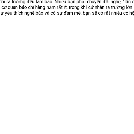
hí ra trường đều làm báo. Nhiều bạn phải chuyển đổi nghề, “lấn s
cơ quan báo chí hàng năm rất ít, trong khi cử nhân ra trường lớn 
 sự yêu thích nghề báo và có sự đam mê, bạn sẽ có rất nhiều cơ h