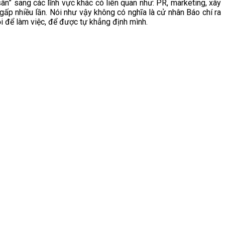
ân” sang các lĩnh vực khác có liên quan như: PR, marketing, xây
gấp nhiều lần. Nói như vậy không có nghĩa là cử nhân Báo chí ra
ội để làm việc, để được tự khẳng định mình.