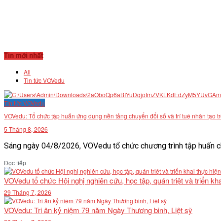
Tin mới nhất
All
Tin tức VOVedu
Tin tức VOVedu
VOVedu: Tổ chức tập huấn ứng dụng nền tảng chuyển đổi số và trí tuệ nhân tạo t
5 Tháng 8, 2026
Sáng ngày 04/8/2026, VOVedu tổ chức chương trình tập huấn ch
Details
Đọc tiếp
VOVedu tổ chức Hội nghị nghiên cứu, học tập, quán triệt và triển 
29 Tháng 7, 2026
VOVedu: Tri ân kỷ niệm 79 năm Ngày Thương binh, Liệt sỹ