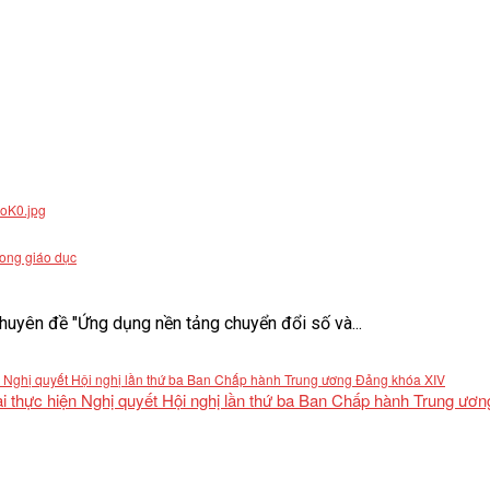
rong giáo dục
uyên đề "Ứng dụng nền tảng chuyển đổi số và...
khai thực hiện Nghị quyết Hội nghị lần thứ ba Ban Chấp hành Trung ư