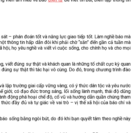
 sát – phán đoán tốt và năng lực giao tiếp tốt. Làm nghề báo mà
một thông tin hấp dẫn đôi khi phải chờ “săn” đến gần cả tuần mà
 hội, họ yêu nghề và viết vì cuộc sống, cho chính họ và cho mọi
, viết đúng sự thật và khách quan là những tố chất cực kỳ quan
 đúng sự thật thì tác hại vô cùng. Do đó, trong chương trình đào
à lập trường giai cấp vững vàng; có ý thức dân tộc và yêu nước
ế giới; có đạo đức trong sáng, lối sống lành mạnh, thái độ dũng
ành động phá hoại chế độ, cổ vũ và hướng dẫn quần chúng tham
hức đầy đủ và tự giác về vai trò – vị thế xã hội của báo chí và
 báo sống bằng ngòi bút, do đó khi bạn quyết tâm theo nghề này