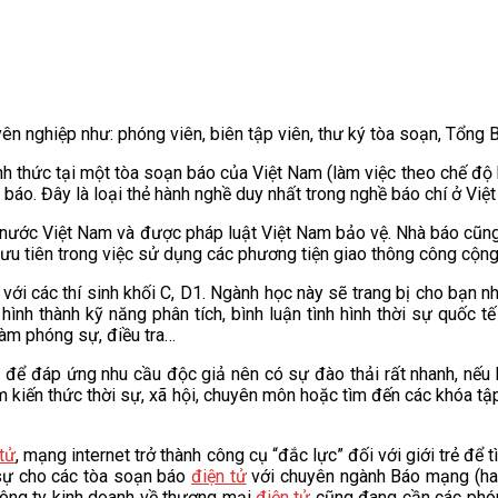
ên nghiệp như: phóng viên, biên tập viên, thư ký tòa soạn, Tổng 
nh thức tại một tòa soạn báo của Việt Nam (làm việc theo chế đ
áo. Đây là loại thẻ hành nghề duy nhất trong nghề báo chí ở Việt 
ước Việt Nam và được pháp luật Việt Nam bảo vệ. Nhà báo cũng đ
u, ưu tiên trong việc sử dụng các phương tiện giao thông công cộn
i các thí sinh khối C, D1. Ngành học này sẽ trang bị cho bạn n
 hình thành kỹ năng phân tích, bình luận tình hình thời sự quốc t
làm phóng sự, điều tra…
 để đáp ứng nhu cầu độc giả nên có sự đào thải rất nhanh, nếu b
thêm kiến thức thời sự, xã hội, chuyên môn hoặc tìm đến các khóa
 tử
, mạng internet trở thành công cụ “đắc lực” đối với giới trẻ để 
sự cho các tòa soạn báo
điện tử
với chuyên ngành Báo mạng (h
 công ty kinh doanh về thương mại
điện tử
cũng đang cần các phó