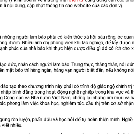
lí nội dung, cập nhật thông tin cho website của các đơn vị.
 những người làm báo phải có kiến thức xã hội sâu rộng, óc quan
 công được. Nhiều anh chị phóng viên khi tác nghiệp, để lấy được 
ạnh phúc của nhà báo khi thực hiện được điều gì đó có ích cho xã
o đức, nhân cách người làm báo. Trung thực, thẳng thắn, nói đúng
 lên mặt báo thì hàng ngàn, hàng vạn người biết đến, nếu không nói
tạo theo chương trình này phải có trình độ giác ngộ chính trị v
 nhập bình đẳng trong hoạt động nghề nghiệp trong khu vực và th
ảng Cộng sản và Nhà nước Việt Nam, chống lại những âm mưu và h
ác phong làm việc khoa học, nghiêm túc, cầu thị trên cơ sở nhận t
ừng rèn luyện, phấn đấu và học hỏi để tự hoàn thiện mình. Nghề
viết nhiều.