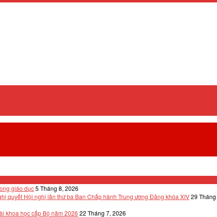
rong giáo dục
5 Tháng 8, 2026
n Nghị quyết Hội nghị lần thứ ba Ban Chấp hành Trung ương Đảng khóa XIV
29 Tháng 
 tài khoa học cấp Bộ năm 2026
22 Tháng 7, 2026