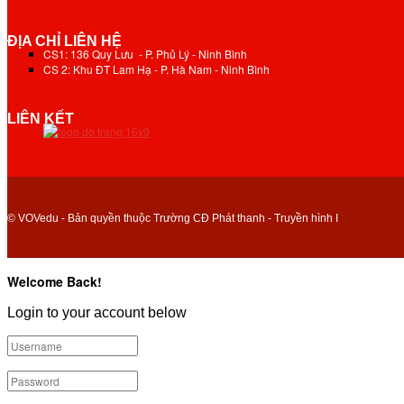
ĐỊA CHỈ LIÊN HỆ
CS1: 136 Quy Lưu - P. Phủ Lý - Ninh Bình
CS 2: Khu ĐT Lam Hạ - P. Hà Nam - Ninh Bình
LIÊN KẾT
© VOVedu - Bản quyền thuộc Trường CĐ Phát thanh - Truyền hình I
Welcome Back!
Login to your account below