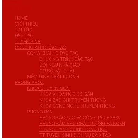
No Result
View All Result
HOME
GIỚI THIỆU
TIN TỨC
ĐÀO TẠO
TUYỂN SINH
CÔNG KHAI HĐ ĐÀO TẠO
CÔNG KHAI HĐ ĐÀO TẠO
CHƯƠNG TRÌNH ĐÀO TẠO
ĐỘI NGŨ NHÀ GIÁO
CƠ SỞ VẬT CHẤT
KIỂM ĐỊNH CHẤT LƯỢNG
PHÒNG KHOA
KHOA CHUYÊN MÔN
KHOA KHOA HỌC CƠ BẢN
KHOA BÁO CHÍ TRUYỀN THÔNG
KHOA CÔNG NGHỆ TRUYỀN THÔNG
PHÒNG BAN
PHÒNG ĐÀO TẠO VÀ CÔNG TÁC HSSSV
PHÒNG ĐẢM BẢO CHẤT LƯỢNG VÀ NCKH
PHÒNG HÀNH CHÍNH TỔNG HỢP
TT TUYỂN SINH DỊCH VỤ ĐÀO TẠO