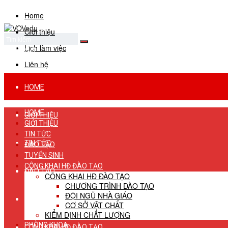
Home
Giới thiệu
Lịch làm việc
No Result
View All Result
Liên hệ
HOME
HOME
GIỚI THIỆU
GIỚI THIỆU
TIN TỨC
TIN TỨC
ĐÀO TẠO
TUYỂN SINH
CÔNG KHAI HĐ ĐÀO TẠO
ĐÀO TẠO
CÔNG KHAI HĐ ĐÀO TẠO
CHƯƠNG TRÌNH ĐÀO TẠO
ĐỘI NGŨ NHÀ GIÁO
TUYỂN SINH
CƠ SỞ VẬT CHẤT
KIỂM ĐỊNH CHẤT LƯỢNG
PHÒNG KHOA
CÔNG KHAI HĐ ĐÀO TẠO