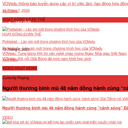
VOVedu thông báo tuyển dụng các vị trí việc làm (lao động hợp đồ
VĂN BẢN
15 Tháng 7, 2026
Xem thêm
HOẠT ĐỘNG ĐOÀN THỂ
THƯ VIỆN
HOẠT ĐỘNG ĐOÀN THỂ
Pickleball – Làn gió mới trong chương trình học của VOVedu
Pickleball – Làn gió mới trong chương trình học của VOVedu
10 Tháng 6, 2025
VOVedu: Tưng bừng Hội thi văn nghệ chào mừng Ngày Nhà giáo Việt Nam
VOVedu: Sôi nổi Giải Bóng đá mini nam khối học sinh
Xem thêm
VIDEO HOẠT ĐỘNG
Currently Playing
Người thương binh mù 48 năm đồng hành cùng “cá
Người thương binh mù 48 năm đồng hành cùng “cánh sóng” Đài
VIDEO