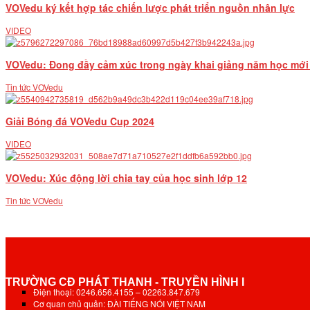
VOVedu ký kết hợp tác chiến lược phát triển nguồn nhân lực
VIDEO
VOVedu: Đong đầy cảm xúc trong ngày khai giảng năm học mới
Tin tức VOVedu
Giải Bóng đá VOVedu Cup 2024
VIDEO
VOVedu: Xúc động lời chia tay của học sinh lớp 12
Tin tức VOVedu
TRƯỜNG CĐ PHÁT THANH - TRUYỀN HÌNH I
Điện thoại: 0246.656.4155 – 02263.847.679
Cơ quan chủ quản: ĐÀI TIẾNG NÓI VIỆT NAM