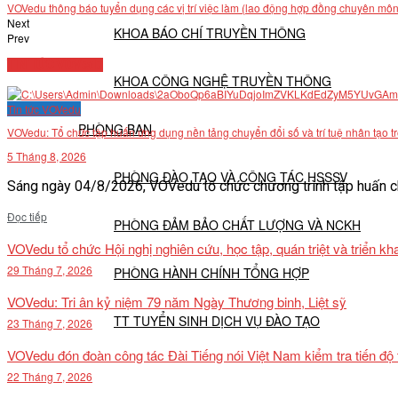
VOVedu thông báo tuyển dụng các vị trí việc làm (lao động hợp đồng chuyên môn
Next
KHOA BÁO CHÍ TRUYỀN THÔNG
Prev
TIN TỨC VOVedu
KHOA CÔNG NGHỆ TRUYỀN THÔNG
Tin tức VOVedu
PHÒNG BAN
VOVedu: Tổ chức tập huấn ứng dụng nền tảng chuyển đổi số và trí tuệ nhân tạo t
5 Tháng 8, 2026
PHÒNG ĐÀO TẠO VÀ CÔNG TÁC HSSSV
Sáng ngày 04/8/2026, VOVedu tổ chức chương trình tập huấn ch
Details
Đọc tiếp
PHÒNG ĐẢM BẢO CHẤT LƯỢNG VÀ NCKH
VOVedu tổ chức Hội nghị nghiên cứu, học tập, quán triệt và triển 
29 Tháng 7, 2026
PHÒNG HÀNH CHÍNH TỔNG HỢP
VOVedu: Tri ân kỷ niệm 79 năm Ngày Thương binh, Liệt sỹ
TT TUYỂN SINH DỊCH VỤ ĐÀO TẠO
23 Tháng 7, 2026
VOVedu đón đoàn công tác Đài Tiếng nói Việt Nam kiểm tra tiến độ
NGHIÊN CỨU KHOA HỌC
22 Tháng 7, 2026