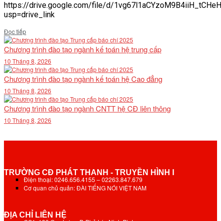
https://drive.google.com/file/d/1vg67l1aCYzoM9B4iiH_tCH
usp=drive_link
Details
Đọc tiếp
Chương trình đào tạo ngành kế toán hệ trung cấp
10 Tháng 8, 2026
Chương trình đào tạo ngành kế toán hệ Cao đẳng
10 Tháng 8, 2026
Chương trình đào tạo ngành CNTT hệ CĐ liên thông
10 Tháng 8, 2026
TRƯỜNG CĐ PHÁT THANH - TRUYỀN HÌNH I
Điện thoại: 0246.656.4155 – 02263.847.679
Cơ quan chủ quản: ĐÀI TIẾNG NÓI VIỆT NAM
ĐỊA CHỈ LIÊN HỆ