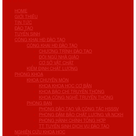
View All Result
HOME
GIỚI THIỆU
TIN TỨC
ĐÀO TẠO
TUYỂN SINH
CÔNG KHAI HĐ ĐÀO TẠO
CÔNG KHAI HĐ ĐÀO TẠO
CHƯƠNG TRÌNH ĐÀO TẠO
ĐỘI NGŨ NHÀ GIÁO
CƠ SỞ VẬT CHẤT
KIỂM ĐỊNH CHẤT LƯỢNG
PHÒNG KHOA
KHOA CHUYÊN MÔN
KHOA KHOA HỌC CƠ BẢN
KHOA BÁO CHÍ TRUYỀN THÔNG
KHOA CÔNG NGHỆ TRUYỀN THÔNG
PHÒNG BAN
PHÒNG ĐÀO TẠO VÀ CÔNG TÁC HSSSV
PHÒNG ĐẢM BẢO CHẤT LƯỢNG VÀ NCKH
PHÒNG HÀNH CHÍNH TỔNG HỢP
TT TUYỂN SINH DỊCH VỤ ĐÀO TẠO
NGHIÊN CỨU KHOA HỌC