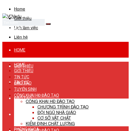
Home
Giới thiệu
Lịch làm việc
No Result
View All Result
Liên hệ
HOME
HOME
GIỚI THIỆU
GIỚI THIỆU
TIN TỨC
TIN TỨC
ĐÀO TẠO
TUYỂN SINH
CÔNG KHAI HĐ ĐÀO TẠO
ĐÀO TẠO
CÔNG KHAI HĐ ĐÀO TẠO
CHƯƠNG TRÌNH ĐÀO TẠO
ĐỘI NGŨ NHÀ GIÁO
TUYỂN SINH
CƠ SỞ VẬT CHẤT
KIỂM ĐỊNH CHẤT LƯỢNG
PHÒNG KHOA
CÔNG KHAI HĐ ĐÀO TẠO