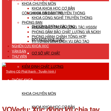
KHOA CHUYÊN MÔN
KHOA KHOA HỌC CƠ BẢN
CÔNG KHAI HĐ ĐÀO TẠO
KHOA BÁO CHÍ TRUYỀN THÔNG
KHOA CÔNG NGHỆ TRUYỀN THÔNG
PHÒNG BAN
CHƯƠNG TRÌNH ĐÀO TẠO
PHÒNG ĐÀO TẠO VÀ CÔNG TÁC HSSSV
PHÒNG ĐẢM BẢO CHẤT LƯỢNG VÀ NCKH
PHÒNG HÀNH CHÍNH TỔNG HỢP
ĐỘI NGŨ NHÀ GIÁO
TT TUYỂN SINH DỊCH VỤ ĐÀO TẠO
NGHIÊN CỨU KHOA HỌC
VĂN BẢN
CƠ SỞ VẬT CHẤT
THƯ VIỆN
KIỂM ĐỊNH CHẤT LƯỢNG
PHÒNG KHOA
KHOA CHUYÊN MÔN
VOVedu: Xúc động lời chia tay
KHOA KHOA HỌC CƠ BẢN