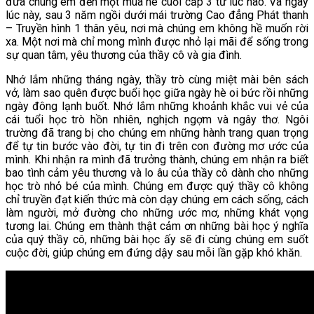
đưa chúng em đến một mùa hè cuối cấp 3 từ lúc nào. Và ngay
lúc này, sau 3 năm ngồi dưới mái trường Cao đẳng Phát thanh
– Truyền hình 1 thân yêu, nơi mà chúng em không hề muốn rời
xa. Một nơi mà chỉ mong mình được nhỏ lại mãi để sống trong
sự quan tâm, yêu thương của thầy cô và gia đình.
Nhớ lắm những tháng ngày, thầy trò cùng miệt mài bên sách
vở, làm sao quên được buổi học giữa ngày hè oi bức rồi những
ngày đông lạnh buốt. Nhớ lắm những khoảnh khắc vui vẻ của
cái tuổi học trò hồn nhiên, nghịch ngợm và ngây thơ. Ngôi
trường đã trang bị cho chúng em những hành trang quan trọng
để tự tin bước vào đời, tự tin đi trên con đường mơ ước của
mình. Khi nhận ra mình đã trưởng thành, chúng em nhận ra biết
bao tình cảm yêu thương và lo âu của thầy cô dành cho những
học trò nhỏ bé của mình. Chúng em được quý thầy cô không
chỉ truyền đạt kiến thức mà còn dạy chúng em cách sống, cách
làm người, mở đường cho những ước mơ, những khát vọng
tương lai. Chúng em thành thật cảm ơn những bài học ý nghĩa
của quý thầy cô, những bài học ấy sẽ đi cùng chúng em suốt
cuộc đời, giúp chúng em đứng dậy sau mỗi lần gặp khó khăn.