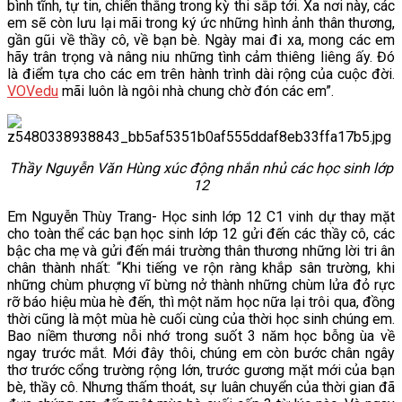
bình tĩnh, tự tin, chiến thắng trong kỳ thi sắp tới. Xa nơi này, các
VĂN BẢN
em sẽ còn lưu lại mãi trong ký ức những hình ảnh thân thương,
gần gũi về thầy cô, về bạn bè. Ngày mai đi xa, mong các em
hãy trân trọng và nâng niu những tình cảm thiêng liêng ấy. Đó
THƯ VIỆN
là điểm tựa cho các em trên hành trình dài rộng của cuộc đời.
VOVedu
mãi luôn là ngôi nhà chung chờ đón các em”.
Thầy Nguyễn Văn Hùng xúc động nhắn nhủ các học sinh lớp
12
Em Nguyễn Thùy Trang- Học sinh lớp 12 C1 vinh dự thay mặt
cho toàn thể các bạn học sinh lớp 12 gửi đến các thầy cô, các
bậc cha mẹ và gửi đến mái trường thân thương những lời tri ân
chân thành nhất: “Khi tiếng ve rộn ràng khắp sân trường, khi
những chùm phượng vĩ bừng nở thành những chùm lửa đỏ rực
rỡ báo hiệu mùa hè đến, thì một năm học nữa lại trôi qua, đồng
thời cũng là một mùa hè cuối cùng của thời học sinh chúng em.
Bao niềm thương nỗi nhớ trong suốt 3 năm học bỗng ùa về
ngay trước mắt. Mới đây thôi, chúng em còn bước chân ngây
thơ trước cổng trường rộng lớn, trước gương mặt mới của bạn
bè, thầy cô. Nhưng thấm thoát, sự luân chuyển của thời gian đã