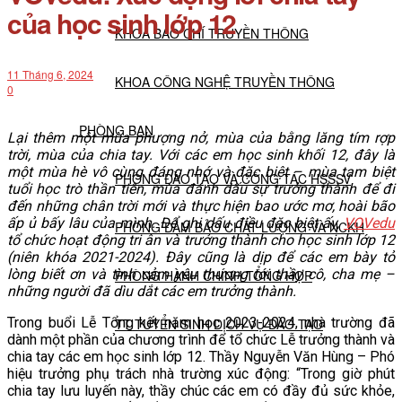
của học sinh lớp 12
KHOA BÁO CHÍ TRUYỀN THÔNG
11 Tháng 6, 2024
KHOA CÔNG NGHỆ TRUYỀN THÔNG
0
PHÒNG BAN
Lại thêm một mùa phượng nở, mùa của bằng lăng tím rợp
trời, mùa của chia tay. Với các em học sinh khối 12, đây là
một mùa hè vô cùng đáng nhớ và đặc biệt – mùa tạm biệt
PHÒNG ĐÀO TẠO VÀ CÔNG TÁC HSSSV
tuổi học trò thần tiên, mùa đánh dấu sự trưởng thành để đi
đến những chân trời mới và thực hiện bao ước mơ, hoài bão
ấp ủ bấy lâu của mình. Để ghi dấu điều đặc biệt ấy,
VOVedu
PHÒNG ĐẢM BẢO CHẤT LƯỢNG VÀ NCKH
tổ chức hoạt động tri ân và trưởng thành cho học sinh lớp 12
(niên khóa 2021-2024). Đây cũng là dịp để các em bày tỏ
lòng biết ơn và tình cảm yêu thương tới thầy cô, cha mẹ –
PHÒNG HÀNH CHÍNH TỔNG HỢP
những người đã dìu dắt các em trưởng thành.
Trong buổi Lễ Tổng kết năm học 2023-2024, nhà trường đã
TT TUYỂN SINH DỊCH VỤ ĐÀO TẠO
dành một phần của chương trình để tổ chức Lễ trưởng thành và
chia tay các em học sinh lớp 12. Thầy Nguyễn Văn Hùng – Phó
hiệu trưởng phụ trách nhà trường xúc động: “Trong giờ phút
NGHIÊN CỨU KHOA HỌC
chia tay lưu luyến này, thầy chúc các em có đầy đủ sức khỏe,