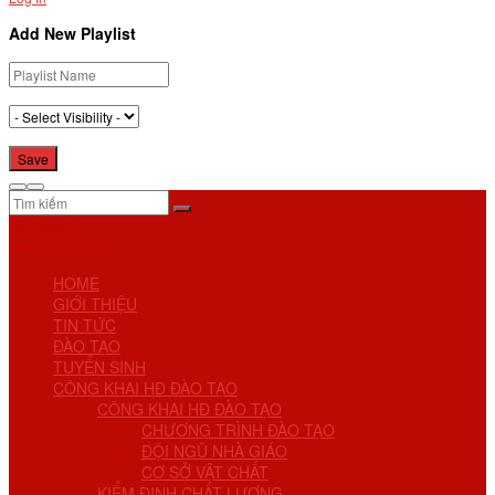
Add New Playlist
No Result
View All Result
HOME
GIỚI THIỆU
TIN TỨC
ĐÀO TẠO
TUYỂN SINH
CÔNG KHAI HĐ ĐÀO TẠO
CÔNG KHAI HĐ ĐÀO TẠO
CHƯƠNG TRÌNH ĐÀO TẠO
ĐỘI NGŨ NHÀ GIÁO
CƠ SỞ VẬT CHẤT
KIỂM ĐỊNH CHẤT LƯỢNG