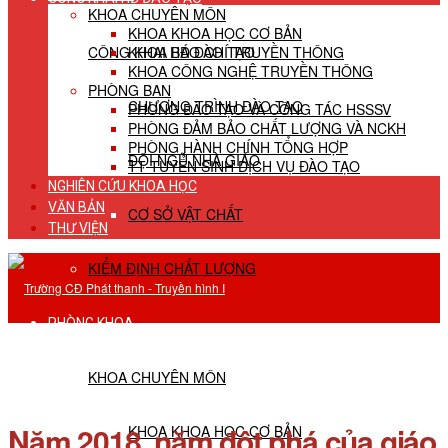
KHOA CHUYÊN MÔN
KHOA KHOA HỌC CƠ BẢN
CÔNG KHAI HĐ ĐÀO TẠO
KHOA BÁO CHÍ TRUYỀN THÔNG
KHOA CÔNG NGHỆ TRUYỀN THÔNG
PHÒNG BAN
CHƯƠNG TRÌNH ĐÀO TẠO
PHÒNG ĐÀO TẠO VÀ CÔNG TÁC HSSSV
PHÒNG ĐẢM BẢO CHẤT LƯỢNG VÀ NCKH
PHÒNG HÀNH CHÍNH TỔNG HỢP
ĐỘI NGŨ NHÀ GIÁO
TT TUYỂN SINH DỊCH VỤ ĐÀO TẠO
NGHIÊN CỨU KHOA HỌC
VĂN BẢN
CƠ SỞ VẬT CHẤT
THƯ VIỆN
KIỂM ĐỊNH CHẤT LƯỢNG
PHÒNG KHOA
KHOA CHUYÊN MÔN
Năm 2018, năm đột phá của giáo
KHOA KHOA HỌC CƠ BẢN