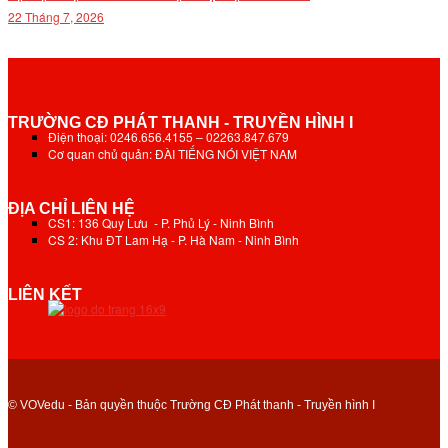
22 Tháng 7, 2026
TRƯỜNG CĐ PHÁT THANH - TRUYỀN HÌNH I
Điện thoại: 0246.656.4155 – 02263.847.679
Cơ quan chủ quản: ĐÀI TIẾNG NÓI VIỆT NAM
ĐỊA CHỈ LIÊN HỆ
CS1: 136 Quy Lưu - P. Phủ Lý - Ninh Bình
CS 2: Khu ĐT Lam Hạ - P. Hà Nam - Ninh Bình
LIÊN KẾT
© VOVedu - Bản quyền thuộc Trường CĐ Phát thanh - Truyền hình I