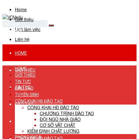
Home
Giới thiệu
Lịch làm việc
No Result
View All Result
Liên hệ
HOME
HOME
GIỚI THIỆU
GIỚI THIỆU
TIN TỨC
TIN TỨC
ĐÀO TẠO
TUYỂN SINH
CÔNG KHAI HĐ ĐÀO TẠO
ĐÀO TẠO
CÔNG KHAI HĐ ĐÀO TẠO
CHƯƠNG TRÌNH ĐÀO TẠO
ĐỘI NGŨ NHÀ GIÁO
TUYỂN SINH
CƠ SỞ VẬT CHẤT
KIỂM ĐỊNH CHẤT LƯỢNG
PHÒNG KHOA
CÔNG KHAI HĐ ĐÀO TẠO