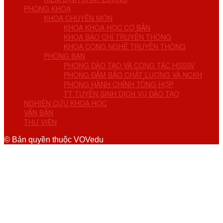
PHÒNG KHOA
KHOA CHUYÊN MÔN
KHOA KHOA HỌC CƠ BẢN
KHOA BÁO CHÍ TRUYỀN THÔNG
KHOA CÔNG NGHỆ TRUYỀN THÔNG
PHÒNG BAN
PHÒNG ĐÀO TẠO VÀ CÔNG TÁC HSSSV
PHÒNG ĐẢM BẢO CHẤT LƯỢNG VÀ NCKH
PHÒNG HÀNH CHÍNH TỔNG HỢP
TT TUYỂN SINH DỊCH VỤ ĐÀO TẠO
NGHIÊN CỨU KHOA HỌC
VĂN BẢN
THƯ VIỆN
© Bản quyền thuộc VOVedu