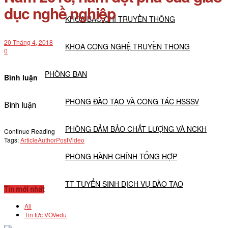
dục nghề nghiệp
KHOA BÁO CHÍ TRUYỀN THÔNG
20 Tháng 4, 2018
KHOA CÔNG NGHỆ TRUYỀN THÔNG
0
PHÒNG BAN
Bình luận
PHÒNG ĐÀO TẠO VÀ CÔNG TÁC HSSSV
Bình luận
PHÒNG ĐẢM BẢO CHẤT LƯỢNG VÀ NCKH
Continue Reading
Tags:
Article
Author
Post
Video
PHÒNG HÀNH CHÍNH TỔNG HỢP
TT TUYỂN SINH DỊCH VỤ ĐÀO TẠO
Tin mới nhất
All
NGHIÊN CỨU KHOA HỌC
Tin tức VOVedu