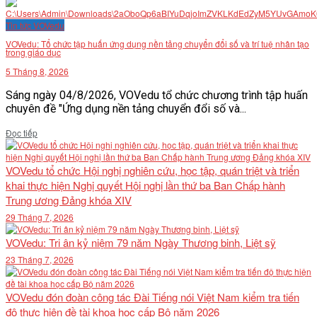
VĂN BẢN
Tin tức VOVedu
VOVedu: Tổ chức tập huấn ứng dụng nền tảng chuyển đổi số và trí tuệ nhân tạo
trong giáo dục
THƯ VIỆN
5 Tháng 8, 2026
Sáng ngày 04/8/2026, VOVedu tổ chức chương trình tập huấn
chuyên đề "Ứng dụng nền tảng chuyển đổi số và...
Details
Đọc tiếp
VOVedu tổ chức Hội nghị nghiên cứu, học tập, quán triệt và triển
khai thực hiện Nghị quyết Hội nghị lần thứ ba Ban Chấp hành
Trung ương Đảng khóa XIV
29 Tháng 7, 2026
VOVedu: Tri ân kỷ niệm 79 năm Ngày Thương binh, Liệt sỹ
23 Tháng 7, 2026
VOVedu đón đoàn công tác Đài Tiếng nói Việt Nam kiểm tra tiến
độ thực hiện đề tài khoa học cấp Bộ năm 2026