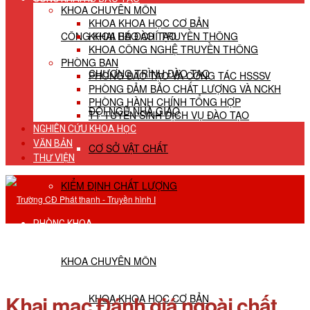
KHOA CHUYÊN MÔN
KHOA KHOA HỌC CƠ BẢN
CÔNG KHAI HĐ ĐÀO TẠO
KHOA BÁO CHÍ TRUYỀN THÔNG
KHOA CÔNG NGHỆ TRUYỀN THÔNG
PHÒNG BAN
CHƯƠNG TRÌNH ĐÀO TẠO
PHÒNG ĐÀO TẠO VÀ CÔNG TÁC HSSSV
PHÒNG ĐẢM BẢO CHẤT LƯỢNG VÀ NCKH
PHÒNG HÀNH CHÍNH TỔNG HỢP
ĐỘI NGŨ NHÀ GIÁO
TT TUYỂN SINH DỊCH VỤ ĐÀO TẠO
NGHIÊN CỨU KHOA HỌC
VĂN BẢN
CƠ SỞ VẬT CHẤT
THƯ VIỆN
KIỂM ĐỊNH CHẤT LƯỢNG
PHÒNG KHOA
KHOA CHUYÊN MÔN
Khai mạc Đánh giá ngoài chất
KHOA KHOA HỌC CƠ BẢN