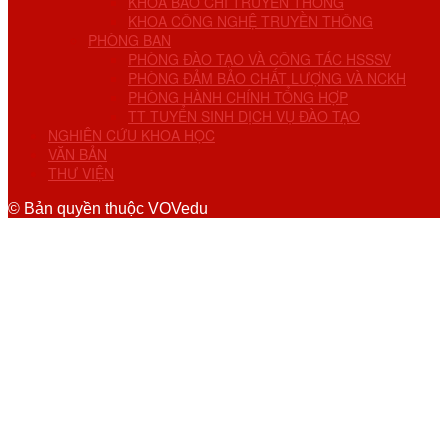
KHOA BÁO CHÍ TRUYỀN THÔNG
KHOA CÔNG NGHỆ TRUYỀN THÔNG
PHÒNG BAN
PHÒNG ĐÀO TẠO VÀ CÔNG TÁC HSSSV
PHÒNG ĐẢM BẢO CHẤT LƯỢNG VÀ NCKH
PHÒNG HÀNH CHÍNH TỔNG HỢP
TT TUYỂN SINH DỊCH VỤ ĐÀO TẠO
NGHIÊN CỨU KHOA HỌC
VĂN BẢN
THƯ VIỆN
© Bản quyền thuộc VOVedu