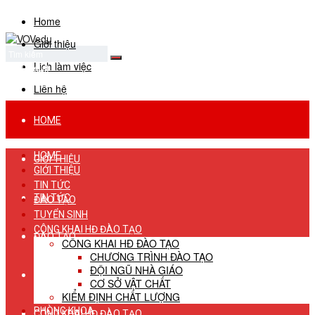
Home
Giới thiệu
Lịch làm việc
No Result
View All Result
Liên hệ
HOME
HOME
GIỚI THIỆU
GIỚI THIỆU
TIN TỨC
TIN TỨC
ĐÀO TẠO
TUYỂN SINH
CÔNG KHAI HĐ ĐÀO TẠO
ĐÀO TẠO
CÔNG KHAI HĐ ĐÀO TẠO
CHƯƠNG TRÌNH ĐÀO TẠO
ĐỘI NGŨ NHÀ GIÁO
TUYỂN SINH
CƠ SỞ VẬT CHẤT
KIỂM ĐỊNH CHẤT LƯỢNG
PHÒNG KHOA
CÔNG KHAI HĐ ĐÀO TẠO