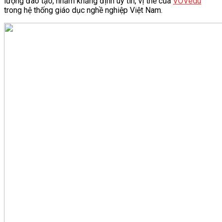
lượng đào tạo, nhằm khẳng định uy tín, vị thế của
VOVedu
trong hệ thống giáo dục nghề nghiệp Việt Nam.
VĂN BẢN
THƯ VIỆN