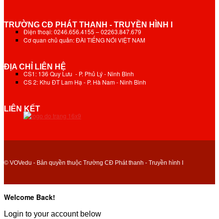
TRƯỜNG CĐ PHÁT THANH - TRUYỀN HÌNH I
Điện thoại: 0246.656.4155 – 02263.847.679
Cơ quan chủ quản: ĐÀI TIẾNG NÓI VIỆT NAM
ĐỊA CHỈ LIÊN HỆ
CS1: 136 Quy Lưu - P. Phủ Lý - Ninh Bình
CS 2: Khu ĐT Lam Hạ - P. Hà Nam - Ninh Bình
LIÊN KẾT
© VOVedu - Bản quyền thuộc Trường CĐ Phát thanh - Truyền hình I
Welcome Back!
Login to your account below