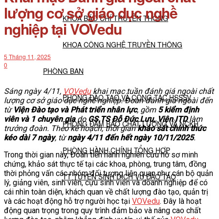
lượng cơ sở giáo dục nghề
KHOA BÁO CHÍ TRUYỀN THÔNG
nghiệp tại VOVedu
KHOA CÔNG NGHỆ TRUYỀN THÔNG
5 Tháng 11, 2025
0
PHÒNG BAN
Sáng ngày 4/11,
VOVedu
khai mạc tuần đánh giá ngoài chất
PHÒNG ĐÀO TẠO VÀ CÔNG TÁC HSSSV
lượng cơ sở giáo dục nghề nghiệp. Đoàn đánh giá ngoài đến
từ
Viện Đào tạo và Phát triển nhân lực
, gồm
5 kiểm định
viên và 1 chuyên gia
do
GS.TS Đỗ Đức Lưu, Viện ITD
làm
PHÒNG ĐẢM BẢO CHẤT LƯỢNG VÀ NCKH
trưởng đoàn. Theo kế hoạch, thời gian
khảo sát chính thức
kéo dài 7 ngày
, từ
ngày 4/11 đến hết ngày 10/11/2025
.
PHÒNG HÀNH CHÍNH TỔNG HỢP
Trong thời gian này, Đoàn tiến hành nghiên cứu hồ sơ minh
chứng, khảo sát thực tế tại các khoa, phòng, trung tâm, đồng
thời phỏng vấn các nhóm đối tượng liên quan như cán bộ quản
TT TUYỂN SINH DỊCH VỤ ĐÀO TẠO
lý, giảng viên, sinh viên, cựu sinh viên và doanh nghiệp để có
cái nhìn toàn diện, khách quan về chất lượng đào tạo, quản trị
và các hoạt động hỗ trợ người học tại
VOVedu
. Đây là hoạt
NGHIÊN CỨU KHOA HỌC
động quan trọng trong quy trình đảm bảo và nâng cao chất