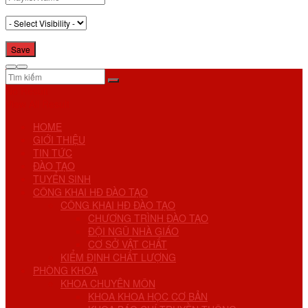
No Result
View All Result
HOME
GIỚI THIỆU
TIN TỨC
ĐÀO TẠO
TUYỂN SINH
CÔNG KHAI HĐ ĐÀO TẠO
CÔNG KHAI HĐ ĐÀO TẠO
CHƯƠNG TRÌNH ĐÀO TẠO
ĐỘI NGŨ NHÀ GIÁO
CƠ SỞ VẬT CHẤT
KIỂM ĐỊNH CHẤT LƯỢNG
PHÒNG KHOA
KHOA CHUYÊN MÔN
KHOA KHOA HỌC CƠ BẢN