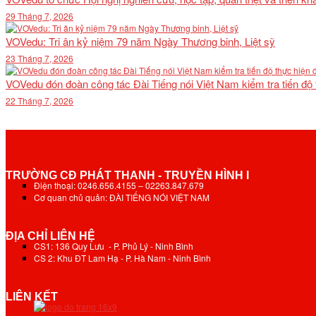
29 Tháng 7, 2026
VOVedu: Tri ân kỷ niệm 79 năm Ngày Thương binh, Liệt sỹ
23 Tháng 7, 2026
VOVedu đón đoàn công tác Đài Tiếng nói Việt Nam kiểm tra tiến độ
22 Tháng 7, 2026
TRƯỜNG CĐ PHÁT THANH - TRUYỀN HÌNH I
Điện thoại: 0246.656.4155 – 02263.847.679
Cơ quan chủ quản: ĐÀI TIẾNG NÓI VIỆT NAM
ĐỊA CHỈ LIÊN HỆ
CS1: 136 Quy Lưu - P. Phủ Lý - Ninh Bình
CS 2: Khu ĐT Lam Hạ - P. Hà Nam - Ninh Bình
LIÊN KẾT