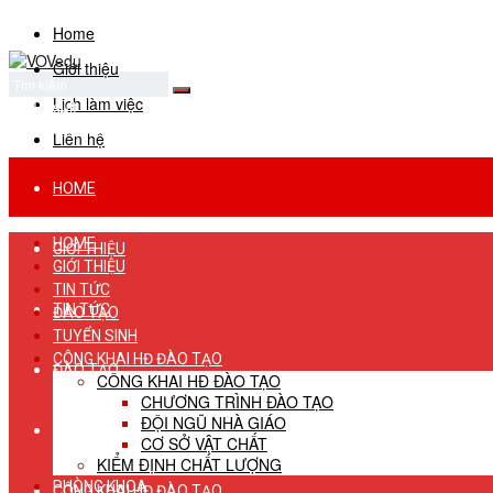
Home
Giới thiệu
Lịch làm việc
No Result
View All Result
Liên hệ
HOME
HOME
GIỚI THIỆU
GIỚI THIỆU
TIN TỨC
TIN TỨC
ĐÀO TẠO
TUYỂN SINH
CÔNG KHAI HĐ ĐÀO TẠO
ĐÀO TẠO
CÔNG KHAI HĐ ĐÀO TẠO
CHƯƠNG TRÌNH ĐÀO TẠO
ĐỘI NGŨ NHÀ GIÁO
TUYỂN SINH
CƠ SỞ VẬT CHẤT
KIỂM ĐỊNH CHẤT LƯỢNG
PHÒNG KHOA
CÔNG KHAI HĐ ĐÀO TẠO