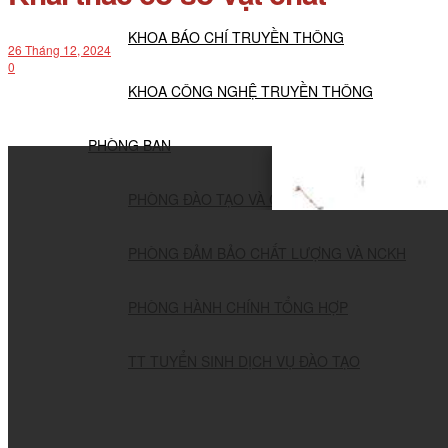
KHOA BÁO CHÍ TRUYỀN THÔNG
26 Tháng 12, 2024
0
KHOA CÔNG NGHỆ TRUYỀN THÔNG
PHÒNG BAN
PHÒNG ĐÀO TẠO VÀ CÔNG TÁC HSSSV
PHÒNG ĐẢM BẢO CHẤT LƯỢNG VÀ NCKH
PHÒNG HÀNH CHÍNH TỔNG HỢP
TT TUYỂN SINH DỊCH VỤ ĐÀO TẠO
NGHIÊN CỨU KHOA HỌC