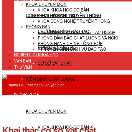
KHOA CHUYÊN MÔN
KHOA KHOA HỌC CƠ BẢN
CÔNG KHAI HĐ ĐÀO TẠO
KHOA BÁO CHÍ TRUYỀN THÔNG
KHOA CÔNG NGHỆ TRUYỀN THÔNG
PHÒNG BAN
CHƯƠNG TRÌNH ĐÀO TẠO
PHÒNG ĐÀO TẠO VÀ CÔNG TÁC HSSSV
PHÒNG ĐẢM BẢO CHẤT LƯỢNG VÀ NCKH
PHÒNG HÀNH CHÍNH TỔNG HỢP
ĐỘI NGŨ NHÀ GIÁO
TT TUYỂN SINH DỊCH VỤ ĐÀO TẠO
NGHIÊN CỨU KHOA HỌC
VĂN BẢN
CƠ SỞ VẬT CHẤT
THƯ VIỆN
KIỂM ĐỊNH CHẤT LƯỢNG
PHÒNG KHOA
KHOA CHUYÊN MÔN
Khai thác cơ sở vật chất
KHOA KHOA HỌC CƠ BẢN