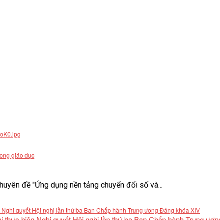
rong giáo dục
uyên đề "Ứng dụng nền tảng chuyển đổi số và...
khai thực hiện Nghị quyết Hội nghị lần thứ ba Ban Chấp hành Trung ư