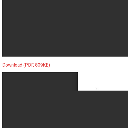
VĂN BẢN
THƯ VIỆN
Download (PDF, 809KB)