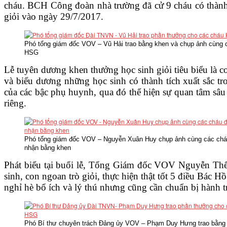
cháu. BCH Công đoàn nhà trường đã cử 9 cháu có thành 
VĂN BẢN
giỏi vào ngày 29/7/2017.
THƯ VIỆN
Phó tổng giám đốc VOV – Vũ Hải trao bằng khen và chụp ảnh cùng 
HSG
Lễ tuyên dương khen thưởng học sinh giỏi tiêu biểu là c
và biểu dương những học sinh có thành tích xuất sắc t
của các bậc phụ huynh, qua đó thể hiện sự quan tâm sâu 
riêng.
Phó tổng giám đốc VOV – Nguyễn Xuân Huy chụp ảnh cùng các ch
nhận bằng khen
Phát biểu tại buổi lễ, Tổng Giám đốc VOV Nguyễn Thế 
sinh, con ngoan trò giỏi, thực hiện thật tốt 5 điều Bác H
nghỉ hè bổ ích và lý thú nhưng cũng cần chuẩn bị hành t
Phó Bí thư chuyên trách Đảng ủy VOV – Phạm Duy Hưng trao bằng