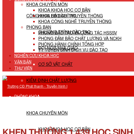
KHOA CHUYÊN MÔN
KHOA KHOA HỌC CƠ BẢN
CÔNG KHAI HĐ ĐÀO TẠO
KHOA BÁO CHÍ TRUYỀN THÔNG
KHOA CÔNG NGHỆ TRUYỀN THÔNG
PHÒNG BAN
CHƯƠNG TRÌNH ĐÀO TẠO
PHÒNG ĐÀO TẠO VÀ CÔNG TÁC HSSSV
PHÒNG ĐẢM BẢO CHẤT LƯỢNG VÀ NCKH
PHÒNG HÀNH CHÍNH TỔNG HỢP
ĐỘI NGŨ NHÀ GIÁO
TT TUYỂN SINH DỊCH VỤ ĐÀO TẠO
NGHIÊN CỨU KHOA HỌC
VĂN BẢN
CƠ SỞ VẬT CHẤT
THƯ VIỆN
KIỂM ĐỊNH CHẤT LƯỢNG
PHÒNG KHOA
KHOA CHUYÊN MÔN
KHEN THƯỞNG 1.439 HỌC SINH 
KHOA KHOA HỌC CƠ BẢN