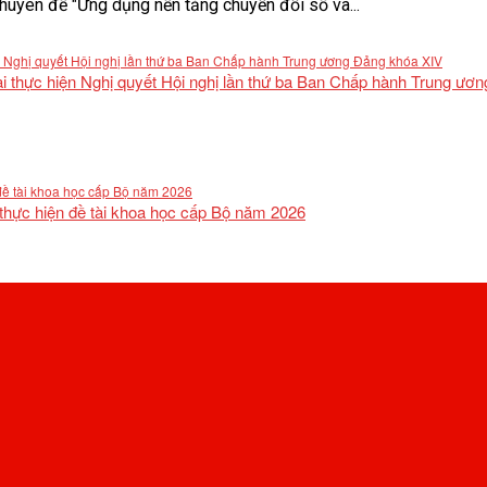
uyên đề "Ứng dụng nền tảng chuyển đổi số và...
khai thực hiện Nghị quyết Hội nghị lần thứ ba Ban Chấp hành Trung ư
 thực hiện đề tài khoa học cấp Bộ năm 2026