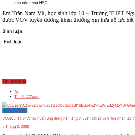
cho các cháu HSG
Em Trần Nam Vũ, học sinh lớp 10 – Trường THPT Nguyễ
được VOV tuyên dương khen thưởng xin hứa nỗ lực hết mìn
Bình luận
Bình luận
Tin mới nhất
All
Tin tức VOVedu
Tin tức VOVedu
VOVedu: Tổ chức tập huấn ứng dụng nền tảng chuyển đổi số và trí tuệ nhân tạo t
5 Tháng 8, 2026