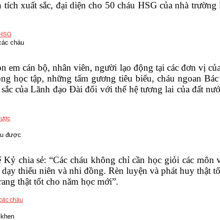
tích xuất sắc, đại diện cho 50 cháu HSG của nhà trườn
các cháu
on em cán bộ, nhân viên, người lạo động tại các đơn vị c
rong học tập, những tấm gương tiêu biểu, cháu ngoan Bá
sắc của Lãnh đạo Đài đối với thế hệ tương lai của đất nư
áu được
Kỷ chia sẻ: “Các cháu không chỉ cần học giỏi các môn v
ồ dạy thiếu niên và nhi đồng. Rèn luyện và phát huy thật t
rang thật tốt cho năm học mới”.
 khen