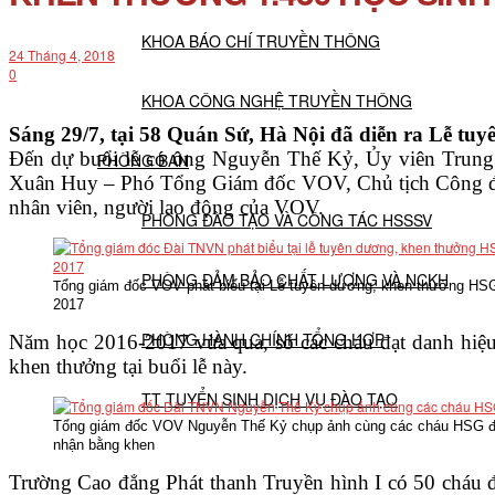
KHOA BÁO CHÍ TRUYỀN THÔNG
24 Tháng 4, 2018
0
KHOA CÔNG NGHỆ TRUYỀN THÔNG
Sáng 29/7, tại 58 Quán Sứ, Hà Nội đã diễn ra Lễ tuy
Đến dự buổi lễ có ông Nguyễn Thế Kỷ, Ủy viên Tru
PHÒNG BAN
Xuân Huy – Phó Tổng Giám đốc VOV, Chủ tịch Công đoàn
nhân viên, người lao động của VOV.
PHÒNG ĐÀO TẠO VÀ CÔNG TÁC HSSSV
PHÒNG ĐẢM BẢO CHẤT LƯỢNG VÀ NCKH
T
ổng giám đốc VOV phát biểu tại Lễ tuyên dương, khen thưởng H
2017
PHÒNG HÀNH CHÍNH TỔNG HỢP
Năm học 2016-2017 vừa qua, số các cháu đạt danh hiệu
khen thưởng tại buổi lễ này.
TT TUYỂN SINH DỊCH VỤ ĐÀO TẠO
Tổng giám đốc VOV Nguyễn Thế Kỷ chụp ảnh cùng các cháu HSG 
nhận bằng khen
NGHIÊN CỨU KHOA HỌC
Trường Cao đẳng Phát thanh Truyền hình I có 50 cháu đ