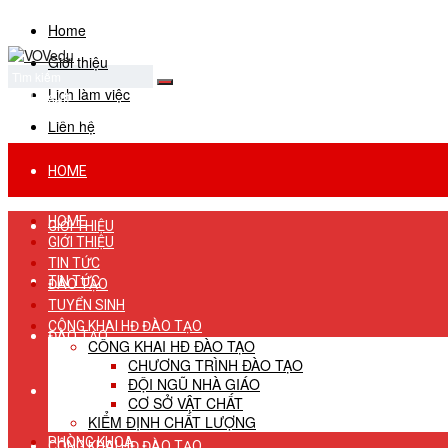
Home
Giới thiệu
Lịch làm việc
No Result
View All Result
Liên hệ
HOME
HOME
GIỚI THIỆU
GIỚI THIỆU
TIN TỨC
TIN TỨC
ĐÀO TẠO
TUYỂN SINH
CÔNG KHAI HĐ ĐÀO TẠO
ĐÀO TẠO
CÔNG KHAI HĐ ĐÀO TẠO
CHƯƠNG TRÌNH ĐÀO TẠO
ĐỘI NGŨ NHÀ GIÁO
TUYỂN SINH
CƠ SỞ VẬT CHẤT
KIỂM ĐỊNH CHẤT LƯỢNG
PHÒNG KHOA
CÔNG KHAI HĐ ĐÀO TẠO