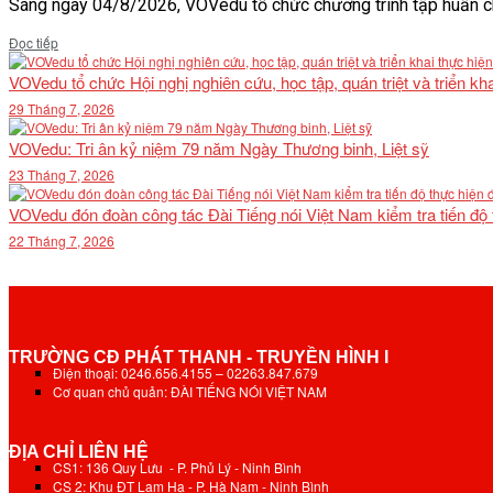
Sáng ngày 04/8/2026, VOVedu tổ chức chương trình tập huấn ch
Details
Đọc tiếp
VOVedu tổ chức Hội nghị nghiên cứu, học tập, quán triệt và triển 
29 Tháng 7, 2026
VOVedu: Tri ân kỷ niệm 79 năm Ngày Thương binh, Liệt sỹ
23 Tháng 7, 2026
VOVedu đón đoàn công tác Đài Tiếng nói Việt Nam kiểm tra tiến độ
22 Tháng 7, 2026
TRƯỜNG CĐ PHÁT THANH - TRUYỀN HÌNH I
Điện thoại: 0246.656.4155 – 02263.847.679
Cơ quan chủ quản: ĐÀI TIẾNG NÓI VIỆT NAM
ĐỊA CHỈ LIÊN HỆ
CS1: 136 Quy Lưu - P. Phủ Lý - Ninh Bình
CS 2: Khu ĐT Lam Hạ - P. Hà Nam - Ninh Bình