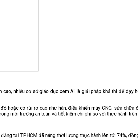
òn cao, nhiều cơ sở giáo dục xem AI là giải pháp khả thi để dạy 
t đỏ hoặc có rủi ro cao như hàn, điều khiển máy CNC, sửa chữa đ
ng môi trường an toàn và tiết kiệm chi phí so với thực hành trên t
 đẳng tại TP.HCM đã nâng thời lượng thực hành lên tới 74%, đồng