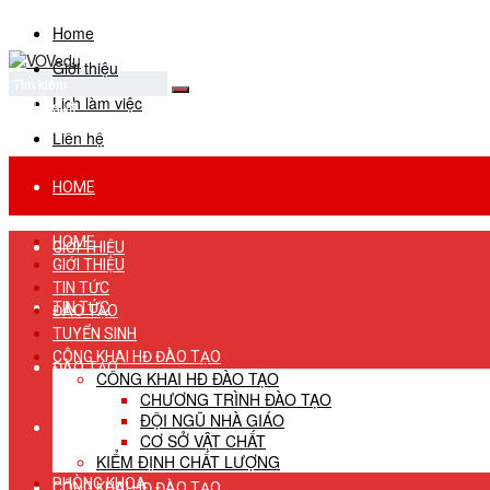
Home
Giới thiệu
Lịch làm việc
No Result
View All Result
Liên hệ
HOME
HOME
GIỚI THIỆU
GIỚI THIỆU
TIN TỨC
TIN TỨC
ĐÀO TẠO
TUYỂN SINH
CÔNG KHAI HĐ ĐÀO TẠO
ĐÀO TẠO
CÔNG KHAI HĐ ĐÀO TẠO
CHƯƠNG TRÌNH ĐÀO TẠO
ĐỘI NGŨ NHÀ GIÁO
TUYỂN SINH
CƠ SỞ VẬT CHẤT
KIỂM ĐỊNH CHẤT LƯỢNG
PHÒNG KHOA
CÔNG KHAI HĐ ĐÀO TẠO