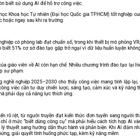
òn biết sử dụng AI để hỗ trợ công việc.
 học Khoa học Tự nhiên (Đại học Quốc gia TP.HCM) tốt nghiệp cuố
c hoặc ngay sau khi ra trường.
ghiệp có phòng lab đạt chuẩn số, trong khi thiết bị mô phỏng VR
 biết 51% cơ sở đào tạo gặp trở ngại vì dữ liệu huấn luyện không
ủa giáo viên về AI còn hạn chế. Nhiều chương trình đào tạo lại 
háp sư phạm.
g nghề nghiệp 2025–2030 cho thấy công việc mang tính lặp lại, thủ
ông việc cần tư duy chiến lược, sáng tạo, cảm xúc và kỹ năng t
 mà phải dạy cả năng lực thích ứng.
yển rõ rệt, từ người truyền đạt kiến thức đơn tuyến sang người 
chỉ ở mức “biết dùng công cụ” mà phải hiểu cách tích hợp AI vào
lý thuyết sang hướng dẫn thực hành và phản biện. Khi AI đảm nhận
hứng, giải quyết tình huống phức tạp, kèm kỹ năng mềm.