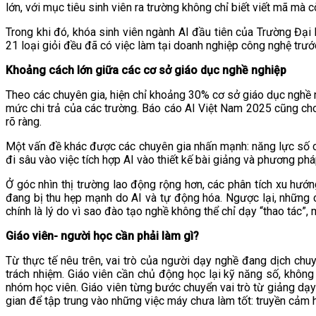
lớn, với mục tiêu sinh viên ra trường không chỉ biết viết mã mà c
Trong khi đó, khóa sinh viên ngành AI đầu tiên của Trường Đại
21 loại giỏi đều đã có việc làm tại doanh nghiệp công nghệ trướ
Khoảng cách lớn giữa các cơ sở giáo dục nghề nghiệp
Theo các chuyên gia, hiện chỉ khoảng 30% cơ sở giáo dục nghề n
mức chi trả của các trường. Báo cáo AI Việt Nam 2025 cũng cho
rõ ràng.
Một vấn đề khác được các chuyên gia nhấn mạnh: năng lực số c
đi sâu vào việc tích hợp AI vào thiết kế bài giảng và phương p
Ở góc nhìn thị trường lao động rộng hơn, các phân tích xu hướn
đang bị thu hẹp mạnh do AI và tự động hóa. Ngược lại, những c
chính là lý do vì sao đào tạo nghề không thể chỉ dạy “thao tác”,
Giáo viên- người học cần phải làm gì?
Từ thực tế nêu trên, vai trò của người dạy nghề đang dịch chu
trách nhiệm. Giáo viên cần chủ động học lại kỹ năng số, không 
nhóm học viên. Giáo viên từng bước chuyển vai trò từ giảng dạy 
gian để tập trung vào những việc máy chưa làm tốt: truyền cảm 