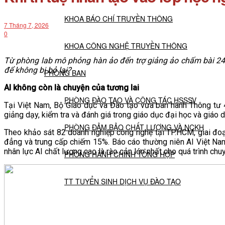
KHOA BÁO CHÍ TRUYỀN THÔNG
7 Tháng 7, 2026
0
KHOA CÔNG NGHỆ TRUYỀN THÔNG
Từ phòng lab mô phỏng hàn ảo đến trợ giảng ảo chấm bài 24/7,
để không bị bỏ lại?
PHÒNG BAN
AI không còn là chuyện của tương lai
PHÒNG ĐÀO TẠO VÀ CÔNG TÁC HSSSV
Tại Việt Nam, Bộ Giáo dục và Đào tạo vừa ban hành Thông tư 
giảng dạy, kiểm tra và đánh giá trong giáo dục đại học và giáo 
PHÒNG ĐẢM BẢO CHẤT LƯỢNG VÀ NCKH
Theo khảo sát 82 doanh nghiệp công nghệ tại TP.HCM, giai đo
đẳng và trung cấp chiếm 15%. Báo cáo thường niên AI Việt N
nhân lực AI chất lượng cao là rào cản lớn nhất cho quá trình 
PHÒNG HÀNH CHÍNH TỔNG HỢP
TT TUYỂN SINH DỊCH VỤ ĐÀO TẠO
NGHIÊN CỨU KHOA HỌC