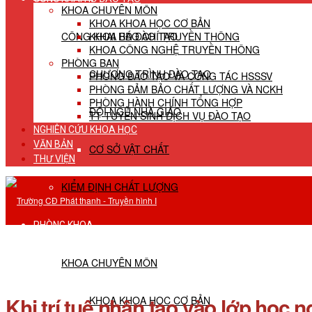
KHOA CHUYÊN MÔN
KHOA KHOA HỌC CƠ BẢN
CÔNG KHAI HĐ ĐÀO TẠO
KHOA BÁO CHÍ TRUYỀN THÔNG
KHOA CÔNG NGHỆ TRUYỀN THÔNG
PHÒNG BAN
CHƯƠNG TRÌNH ĐÀO TẠO
PHÒNG ĐÀO TẠO VÀ CÔNG TÁC HSSSV
PHÒNG ĐẢM BẢO CHẤT LƯỢNG VÀ NCKH
PHÒNG HÀNH CHÍNH TỔNG HỢP
ĐỘI NGŨ NHÀ GIÁO
TT TUYỂN SINH DỊCH VỤ ĐÀO TẠO
NGHIÊN CỨU KHOA HỌC
VĂN BẢN
CƠ SỞ VẬT CHẤT
THƯ VIỆN
KIỂM ĐỊNH CHẤT LƯỢNG
PHÒNG KHOA
KHOA CHUYÊN MÔN
Khi trí tuệ nhân tạo vào lớp học n
KHOA KHOA HỌC CƠ BẢN