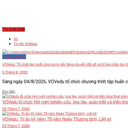
Tin mới nhất
All
Tin tức VOVedu
Tin tức VOVedu
VOVedu: Tổ chức tập huấn ứng dụng nền tảng chuyển đổi số và trí tuệ nhân tạo t
5 Tháng 8, 2026
Sáng ngày 04/8/2026, VOVedu tổ chức chương trình tập huấn ch
Details
Đọc tiếp
VOVedu tổ chức Hội nghị nghiên cứu, học tập, quán triệt và triển 
29 Tháng 7, 2026
VOVedu: Tri ân kỷ niệm 79 năm Ngày Thương binh, Liệt sỹ
23 Tháng 7, 2026