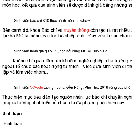
môn học, kết quả của sinh viên sẽ được đánh giá bằng những sản 
VĂN BẢN
Sinh viên báo chí K10 thực hành môn Talkshow
THƯ VIỆN
Bên cạnh đó, khoa Báo chí và
truyền thông
còn tạo ra rất nhiều
lạc bộ MC tài năng, câu lạc bộ nhiếp ảnh… Đây vừa là sân chơi ng
Sinh viên tham gia giao lưu, học hỏi cùng MC Mù Tạt- VTV
Không chỉ quan tâm rèn kĩ năng nghề nghiệp, nhà trường còn
ngoại, tổ chức các hoạt động từ thiện… Việc đưa sinh viên đi t
lập và làm việc nhóm…
Sinh viên
VOVedu
tác nghiệp tại Đền Hùng, Phú Thọ, 2019 cùng các phó
Thực hiện mục tiêu đào tạo nguồn nhân lực báo chí chuyên ngh
ứng xu hướng phát triển của báo chí đa phương tiện hiện nay.
Bình luận
Bình luận