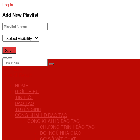
Log In
Add New Playlist
No Result
View All Result
HOME
GIỚI THIỆU
TIN TỨC
ĐÀO TẠO
TUYỂN SINH
CÔNG KHAI HĐ ĐÀO TẠO
CÔNG KHAI HĐ ĐÀO TẠO
CHƯƠNG TRÌNH ĐÀO TẠO
ĐỘI NGŨ NHÀ GIÁO
CƠ SỞ VẬT CHẤT