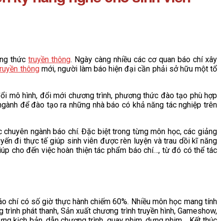
ơng thức
truyền thông
. Ngày càng nhiều các cơ quan báo chí xây
truyền thông
mới, người làm báo hiện đại cần phải sở hữu một tổ
đổi mô hình, đổi mới chương trình, phương thức đào tạo phù hợp
ngành để đào tạo ra những nhà báo có khả năng tác nghiệp trên
huyên ngành báo chí. Đặc biệt trong từng môn học, các giảng
ến đi thực tế giúp sinh viên được rèn luyện và trau dồi kĩ năng
 giúp cho đến việc hoàn thiện tác phẩm báo chí…, từ đó có thể tác
áo chí có số giờ thực hành chiếm 60%. Nhiều môn học mang tính
 trình phát thanh, Sản xuất chương trình truyền hình, Gameshow,
dựng kịch bản, dẫn chương trình, quay phim, dựng phim… Kết thúc