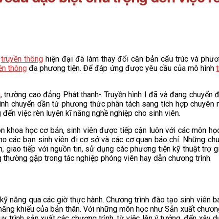
ệ
truyền thông
hiện đại đã làm thay đổi căn bản cấu trúc và phư
ền thông
đa phương tiện. Để đáp ứng được yêu cầu của mô hình
g
, trường cao đẳng Phát thanh- Truyền hình I đã và đang chuyển 
rình chuyển dần từ phương thức phân tách sang tích hợp chuyên 
 đến việc rèn luyện kĩ năng nghề nghiệp cho sinh viên.
oa học cơ bản, sinh viên được tiếp cận luôn với các môn học c
o các bạn sinh viên đi cơ sở và các cơ quan báo chí. Những chuy
tin, giao tiếp với nguồn tin, sử dụng các phương tiện kỹ thuật trợ
g thường gặp trong tác nghiệp phóng viên hay dẫn chương trình.
kỹ năng qua các giờ thực hành. Chương trình đào tạo sinh viên b
 năng khiếu của bản thân. Với những môn học như Sản xuất chương
y trình sản xuất các chương trình, từ việc lên ý tưởng, đến xây 