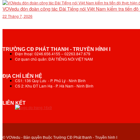
VOVedu đón đoàn công tác Đài Tiếng nói Việt Nam kiểm tra tiến độ
22 Tháng 7, 2026
TRƯỜNG CĐ PHÁT THANH - TRUYỀN HÌNH I
Điện thoại: 0246.656.4155 – 02263.847.679
Cơ quan chủ quản: ĐÀI TIẾNG NÓI VIỆT NAM
ĐỊA CHỈ LIÊN HỆ
CS1: 136 Quy Lưu - P. Phủ Lý - Ninh Bình
CS 2: Khu ĐT Lam Hạ - P. Hà Nam - Ninh Bình
LIÊN KẾT
© VOVedu - Bản quyền thuộc Trường CĐ Phát thanh - Truyền hình I