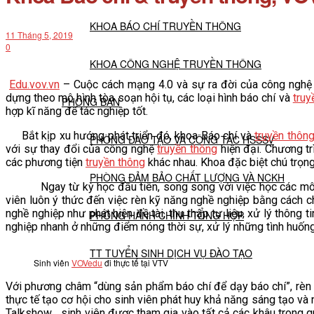
KHOA BÁO CHÍ TRUYỀN THÔNG
11 Tháng 5, 2019
0
KHOA CÔNG NGHỆ TRUYỀN THÔNG
Edu.vov.vn
– Cuộc cách mạng 4.0 và sự ra đời của công ngh
dựng theo mô hình tòa soạn hội tụ, các loại hình báo chí và
truy
PHÒNG BAN
hợp kĩ năng để tác nghiệp tốt.
Bắt kịp xu hướng phát triển đó, khoa Báo chí và
truyền thôn
PHÒNG ĐÀO TẠO VÀ CÔNG TÁC HSSSV
với sự thay đổi của công nghệ
truyền thông
hiện đại. Chương t
các phương tiện
truyền thông
khác nhau. Khoa đặc biệt chú trọng
PHÒNG ĐẢM BẢO CHẤT LƯỢNG VÀ NCKH
Ngay từ kỳ học đầu tiên, song song với việc học các môn kh
viên luôn ý thức đến việc rèn kỹ năng nghề nghiệp bằng cách ch
nghề nghiệp như phát hiện đề tài, thu thập tư liệu, xử lý thông 
PHÒNG HÀNH CHÍNH TỔNG HỢP
nghiệp nhanh ở những điểm nóng thời sự, xử lý những tình huốn
TT TUYỂN SINH DỊCH VỤ ĐÀO TẠO
Sinh viên
VOVedu
đi thực tế tại VTV
Với phương châm “dùng sản phẩm báo chí để dạy báo chí”, rèn 
NGHIÊN CỨU KHOA HỌC
thực tế tạo cơ hội cho sinh viên phát huy khả năng sáng tạo và
Talkshow… sinh viên được tham gia vào tất cả các khâu trong qu