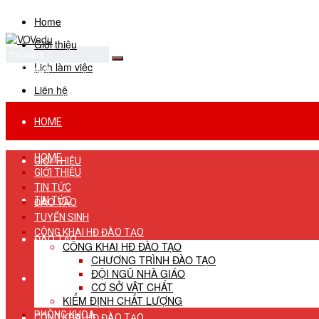
Home
Giới thiệu
Lịch làm việc
No Result
View All Result
Liên hệ
HOME
HOME
GIỚI THIỆU
GIỚI THIỆU
TIN TỨC
TIN TỨC
ĐÀO TẠO
TUYỂN SINH
CÔNG KHAI HĐ ĐÀO TẠO
ĐÀO TẠO
CÔNG KHAI HĐ ĐÀO TẠO
CHƯƠNG TRÌNH ĐÀO TẠO
ĐỘI NGŨ NHÀ GIÁO
TUYỂN SINH
CƠ SỞ VẬT CHẤT
KIỂM ĐỊNH CHẤT LƯỢNG
PHÒNG KHOA
CÔNG KHAI HĐ ĐÀO TẠO