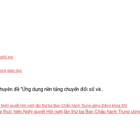
rong giáo dục
uyên đề "Ứng dụng nền tảng chuyển đổi số và...
khai thực hiện Nghị quyết Hội nghị lần thứ ba Ban Chấp hành Trung ư