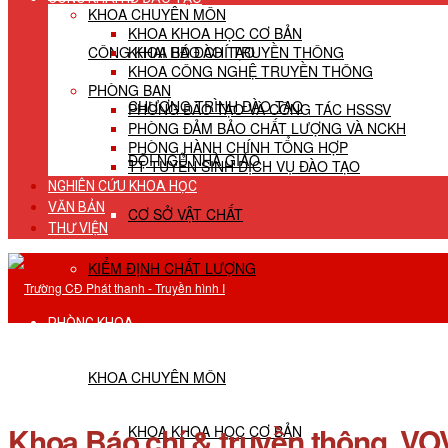
KHOA CHUYÊN MÔN
KHOA KHOA HỌC CƠ BẢN
CÔNG KHAI HĐ ĐÀO TẠO
KHOA BÁO CHÍ TRUYỀN THÔNG
KHOA CÔNG NGHỆ TRUYỀN THÔNG
PHÒNG BAN
CHƯƠNG TRÌNH ĐÀO TẠO
PHÒNG ĐÀO TẠO VÀ CÔNG TÁC HSSSV
PHÒNG ĐẢM BẢO CHẤT LƯỢNG VÀ NCKH
PHÒNG HÀNH CHÍNH TỔNG HỢP
ĐỘI NGŨ NHÀ GIÁO
TT TUYỂN SINH DỊCH VỤ ĐÀO TẠO
NGHIÊN CỨU KHOA HỌC
VĂN BẢN
CƠ SỞ VẬT CHẤT
THƯ VIỆN
KIỂM ĐỊNH CHẤT LƯỢNG
PHÒNG KHOA
KHOA CHUYÊN MÔN
Khoa Báo chí & truyền thông, VOV
KHOA KHOA HỌC CƠ BẢN