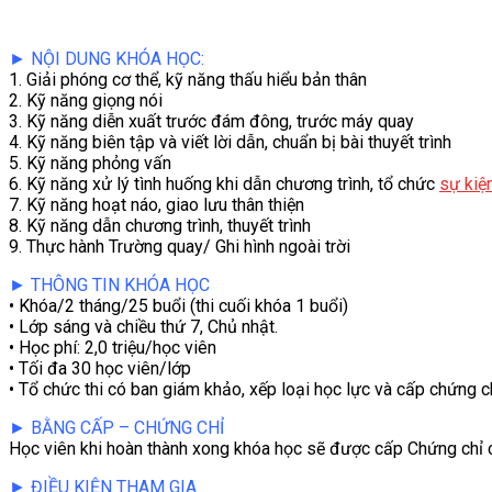
VĂN BẢN
► NỘI DUNG KHÓA HỌC:
1. Giải phóng cơ thể, kỹ năng thấu hiểu bản thân
THƯ VIỆN
2. Kỹ năng giọng nói
3. Kỹ năng diễn xuất trước đám đông, trước máy quay
4. Kỹ năng biên tập và viết lời dẫn, chuẩn bị bài thuyết trình
5. Kỹ năng phỏng vấn
6. Kỹ năng xử lý tình huống khi dẫn chương trình, tổ chức
sự kiệ
7. Kỹ năng hoạt náo, giao lưu thân thiện
8. Kỹ năng dẫn chương trình, thuyết trình
9. Thực hành Trường quay/ Ghi hình ngoài trời
► THÔNG TIN KHÓA HỌC
• Khóa/2 tháng/25 buổi (thi cuối khóa 1 buổi)
• Lớp sáng và chiều thứ 7, Chủ nhật.
• Học phí: 2,0 triệu/học viên
• Tối đa 30 học viên/lớp
• Tổ chức thi có ban giám khảo, xếp loại học lực và cấp chứng c
► BẰNG CẤP – CHỨNG CHỈ
Học viên khi hoàn thành xong khóa học sẽ được cấp Chứng chỉ 
► ĐIỀU KIỆN THAM GIA