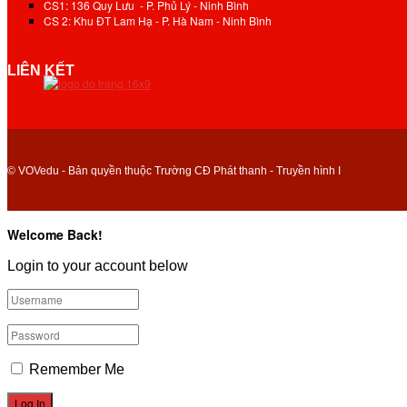
CS1: 136 Quy Lưu - P. Phủ Lý - Ninh Bình
CS 2: Khu ĐT Lam Hạ - P. Hà Nam - Ninh Bình
LIÊN KẾT
© VOVedu - Bản quyền thuộc Trường CĐ Phát thanh - Truyền hình I
Welcome Back!
Login to your account below
Remember Me