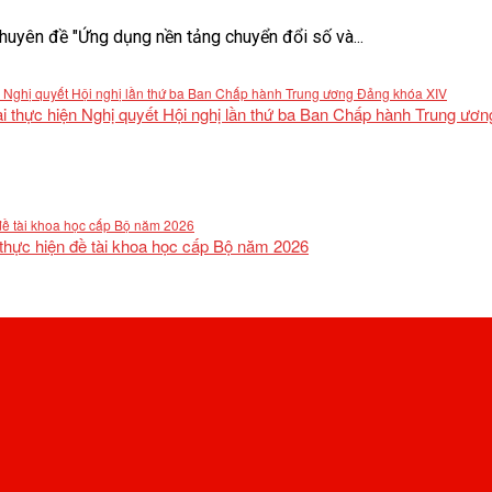
uyên đề "Ứng dụng nền tảng chuyển đổi số và...
khai thực hiện Nghị quyết Hội nghị lần thứ ba Ban Chấp hành Trung ư
 thực hiện đề tài khoa học cấp Bộ năm 2026