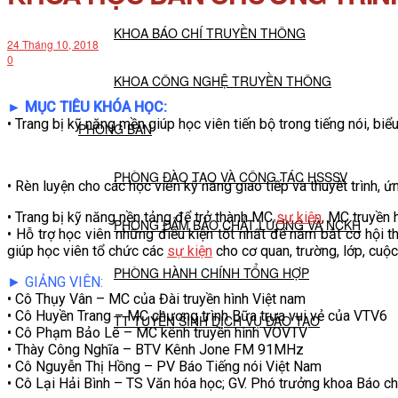
KHOA BÁO CHÍ TRUYỀN THÔNG
24 Tháng 10, 2018
0
KHOA CÔNG NGHỆ TRUYỀN THÔNG
► MỤC TIÊU KHÓA HỌC:
• Trang bị kỹ năng mền giúp học viên tiến bộ trong tiếng nói, bi
PHÒNG BAN
PHÒNG ĐÀO TẠO VÀ CÔNG TÁC HSSSV
• Rèn luyện cho các học viên kỹ năng giao tiếp và thuyết trình, 
• Trang bị kỹ năng nền tảng để trở thành MC
sự kiện
, MC truyền 
PHÒNG ĐẢM BẢO CHẤT LƯỢNG VÀ NCKH
• Hỗ trợ học viên những điều kiện tốt nhất để nắm bắt cơ hội t
giúp học viên tổ chức các
sự kiện
cho cơ quan, trường, lớp, cuộc
PHÒNG HÀNH CHÍNH TỔNG HỢP
► GIẢNG VIÊN:
• Cô Thụy Vân – MC của Đài truyền hình Việt nam
• Cô Huyền Trang – MC chương trình Bữa trưa vui vẻ của VTV6
TT TUYỂN SINH DỊCH VỤ ĐÀO TẠO
• Cô Phạm Bảo Lê – MC kênh truyền hình VOVTV
• Thày Công Nghĩa – BTV Kênh Jone FM 91MHz
• Cô Nguyễn Thị Hồng – PV Báo Tiếng nói Việt Nam
NGHIÊN CỨU KHOA HỌC
• Cô Lại Hải Bình – TS Văn hóa học; GV. Phó trưởng khoa Báo ch