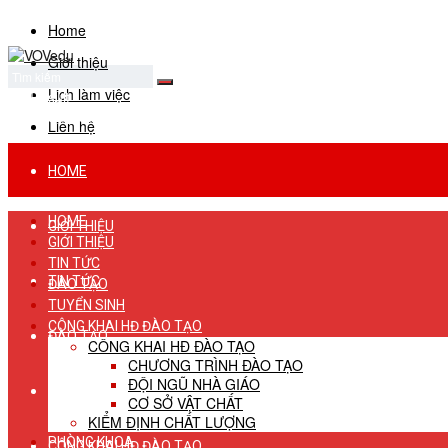
Home
Giới thiệu
Lịch làm việc
No Result
View All Result
Liên hệ
HOME
HOME
GIỚI THIỆU
GIỚI THIỆU
TIN TỨC
TIN TỨC
ĐÀO TẠO
TUYỂN SINH
CÔNG KHAI HĐ ĐÀO TẠO
ĐÀO TẠO
CÔNG KHAI HĐ ĐÀO TẠO
CHƯƠNG TRÌNH ĐÀO TẠO
ĐỘI NGŨ NHÀ GIÁO
TUYỂN SINH
CƠ SỞ VẬT CHẤT
KIỂM ĐỊNH CHẤT LƯỢNG
PHÒNG KHOA
CÔNG KHAI HĐ ĐÀO TẠO