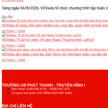
Sáng ngày 04/8/2026, VOVedu tổ chức chương trình tập huấn ch
Details
Đọc tiếp
VOVedu tổ chức Hội nghị nghiên cứu, học tập, quán triệt và triển 
29 Tháng 7, 2026
VOVedu: Tri ân kỷ niệm 79 năm Ngày Thương binh, Liệt sỹ
23 Tháng 7, 2026
VOVedu đón đoàn công tác Đài Tiếng nói Việt Nam kiểm tra tiến độ
22 Tháng 7, 2026
TRƯỜNG CĐ PHÁT THANH - TRUYỀN HÌNH I
Điện thoại: 0246.656.4155 – 02263.847.679
Cơ quan chủ quản: ĐÀI TIẾNG NÓI VIỆT NAM
ĐỊA CHỈ LIÊN HỆ