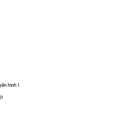
ền hình I:
ội