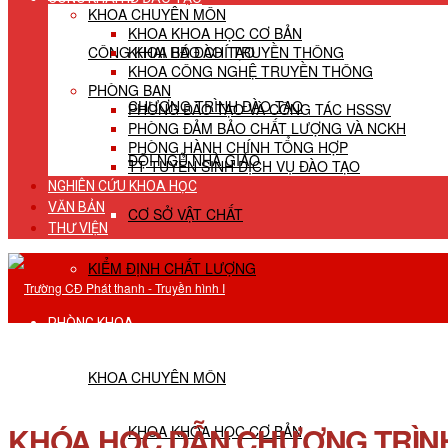
KHOA CHUYÊN MÔN
KHOA KHOA HỌC CƠ BẢN
CÔNG KHAI HĐ ĐÀO TẠO
KHOA BÁO CHÍ TRUYỀN THÔNG
KHOA CÔNG NGHỆ TRUYỀN THÔNG
PHÒNG BAN
CHƯƠNG TRÌNH ĐÀO TẠO
PHÒNG ĐÀO TẠO VÀ CÔNG TÁC HSSSV
PHÒNG ĐẢM BẢO CHẤT LƯỢNG VÀ NCKH
PHÒNG HÀNH CHÍNH TỔNG HỢP
ĐỘI NGŨ NHÀ GIÁO
TT TUYỂN SINH DỊCH VỤ ĐÀO TẠO
NGHIÊN CỨU KHOA HỌC
VĂN BẢN
CƠ SỞ VẬT CHẤT
THƯ VIỆN
KIỂM ĐỊNH CHẤT LƯỢNG
PHÒNG KHOA
KHOA CHUYÊN MÔN
KHÓA HỌC DẪN CHƯƠNG TRÌNH
KHOA KHOA HỌC CƠ BẢN