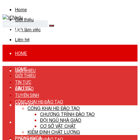
Home
Giới thiệu
Lịch làm việc
No Result
View All Result
Liên hệ
HOME
HOME
GIỚI THIỆU
GIỚI THIỆU
TIN TỨC
TIN TỨC
ĐÀO TẠO
TUYỂN SINH
CÔNG KHAI HĐ ĐÀO TẠO
ĐÀO TẠO
CÔNG KHAI HĐ ĐÀO TẠO
CHƯƠNG TRÌNH ĐÀO TẠO
ĐỘI NGŨ NHÀ GIÁO
TUYỂN SINH
CƠ SỞ VẬT CHẤT
KIỂM ĐỊNH CHẤT LƯỢNG
PHÒNG KHOA
CÔNG KHAI HĐ ĐÀO TẠO