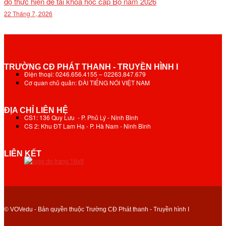
độ thực hiện đề tài khoa học cấp Bộ năm 2026
22 Tháng 7, 2026
TRƯỜNG CĐ PHÁT THANH - TRUYỀN HÌNH I
Điện thoại: 0246.656.4155 – 02263.847.679
Cơ quan chủ quản: ĐÀI TIẾNG NÓI VIỆT NAM
ĐỊA CHỈ LIÊN HỆ
CS1: 136 Quy Lưu - P. Phủ Lý - Ninh Bình
CS 2: Khu ĐT Lam Hạ - P. Hà Nam - Ninh Bình
LIÊN KẾT
© VOVedu - Bản quyền thuộc Trường CĐ Phát thanh - Truyền hình I