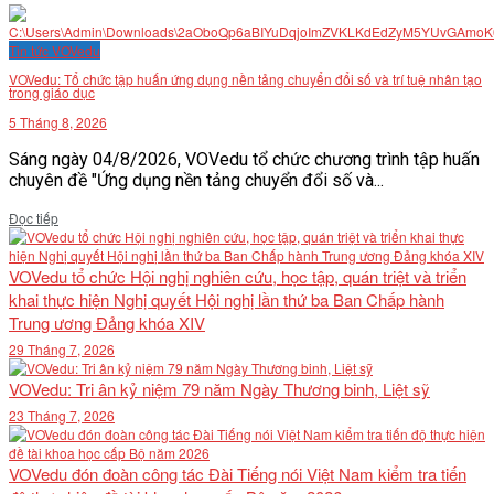
Tin tức VOVedu
VOVedu: Tổ chức tập huấn ứng dụng nền tảng chuyển đổi số và trí tuệ nhân tạo
trong giáo dục
5 Tháng 8, 2026
Sáng ngày 04/8/2026, VOVedu tổ chức chương trình tập huấn
chuyên đề "Ứng dụng nền tảng chuyển đổi số và...
Details
Đọc tiếp
VOVedu tổ chức Hội nghị nghiên cứu, học tập, quán triệt và triển
khai thực hiện Nghị quyết Hội nghị lần thứ ba Ban Chấp hành
Trung ương Đảng khóa XIV
29 Tháng 7, 2026
VOVedu: Tri ân kỷ niệm 79 năm Ngày Thương binh, Liệt sỹ
23 Tháng 7, 2026
VOVedu đón đoàn công tác Đài Tiếng nói Việt Nam kiểm tra tiến