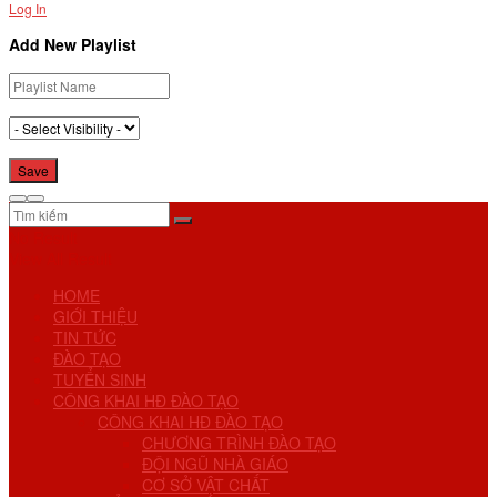
Log In
Add New Playlist
No Result
View All Result
HOME
GIỚI THIỆU
TIN TỨC
ĐÀO TẠO
TUYỂN SINH
CÔNG KHAI HĐ ĐÀO TẠO
CÔNG KHAI HĐ ĐÀO TẠO
CHƯƠNG TRÌNH ĐÀO TẠO
ĐỘI NGŨ NHÀ GIÁO
CƠ SỞ VẬT CHẤT