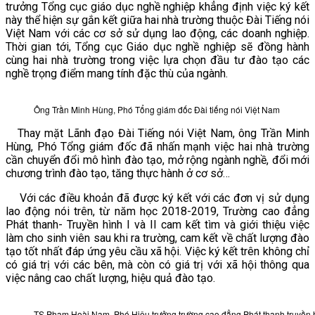
trưởng Tổng cục giáo dục nghề nghiệp khẳng định việc ký kết
này thể hiện sự gắn kết giữa hai nhà trường thuộc Đài Tiếng nói
Việt Nam với các cơ sở sử dụng lao động, các doanh nghiệp.
Thời gian tới, Tổng cục Giáo dục nghề nghiệp sẽ đồng hành
cùng hai nhà trường trong việc lựa chọn đầu tư đào tạo các
nghề trọng điểm mang tính đặc thù của ngành.
Ông Trần Minh Hùng, Phó Tổng giám đốc Đài tiếng nói Việt Nam
Thay mặt Lãnh đạo Đài Tiếng nói Việt Nam, ông Trần Minh
Hùng, Phó Tổng giám đốc đã nhấn mạnh việc hai nhà trường
cần chuyển đổi mô hình đào tạo, mở rộng ngành nghề, đổi mới
chương trình đào tạo, tăng thực hành ở cơ sở…
Với các điều khoản đã được ký kết với các đơn vị sử dụng
lao động nói trên, từ năm học 2018-2019, Trường cao đẳng
Phát thanh- Truyền hình I và II cam kết tìm và giới thiệu việc
làm cho sinh viên sau khi ra trường, cam kết về chất lượng đào
tạo tốt nhất đáp ứng yêu cầu xã hội. Việc ký kết trên không chỉ
có giá trị với các bên, mà còn có giá trị với xã hội thông qua
việc nâng cao chất lượng, hiệu quả đào tạo.
TS Phạm Hoài Nam, Phó Hiệu trưởng trường cao đẳng Phát thanh truyền hìn