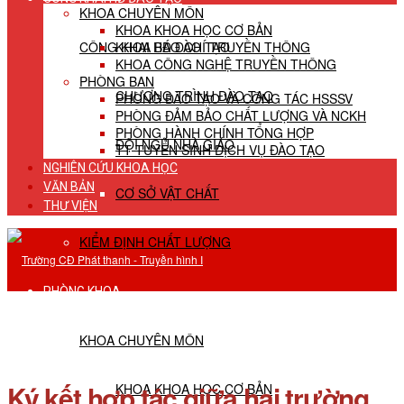
KHOA CHUYÊN MÔN
KHOA KHOA HỌC CƠ BẢN
CÔNG KHAI HĐ ĐÀO TẠO
KHOA BÁO CHÍ TRUYỀN THÔNG
KHOA CÔNG NGHỆ TRUYỀN THÔNG
PHÒNG BAN
CHƯƠNG TRÌNH ĐÀO TẠO
PHÒNG ĐÀO TẠO VÀ CÔNG TÁC HSSSV
PHÒNG ĐẢM BẢO CHẤT LƯỢNG VÀ NCKH
PHÒNG HÀNH CHÍNH TỔNG HỢP
ĐỘI NGŨ NHÀ GIÁO
TT TUYỂN SINH DỊCH VỤ ĐÀO TẠO
NGHIÊN CỨU KHOA HỌC
VĂN BẢN
CƠ SỞ VẬT CHẤT
THƯ VIỆN
KIỂM ĐỊNH CHẤT LƯỢNG
PHÒNG KHOA
KHOA CHUYÊN MÔN
Ký kết hợp tác giữa hai trường
KHOA KHOA HỌC CƠ BẢN