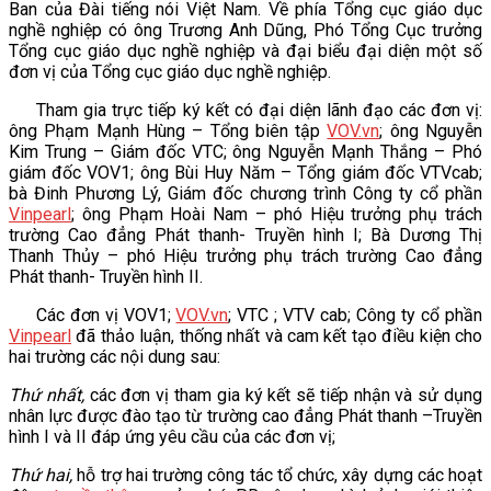
Ban của Đài tiếng nói Việt Nam. Về phía Tổng cục giáo dục
VĂN BẢN
nghề nghiệp có ông Trương Anh Dũng, Phó Tổng Cục trưởng
Tổng cục giáo dục nghề nghiệp và đại biểu đại diện một số
đơn vị của Tổng cục giáo dục nghề nghiệp.
THƯ VIỆN
Tham gia trực tiếp ký kết có đại diện lãnh đạo các đơn vị:
ông Phạm Mạnh Hùng – Tổng biên tập
VOV.vn
; ông Nguyễn
Kim Trung – Giám đốc VTC; ông Nguyễn Mạnh Thắng – Phó
giám đốc VOV1; ông Bùi Huy Năm – Tổng giám đốc VTVcab;
bà Đinh Phương Lý, Giám đốc chương trình Công ty cổ phần
Vinpearl
; ông Phạm Hoài Nam – phó Hiệu trưởng phụ trách
trường Cao đẳng Phát thanh- Truyền hình I; Bà Dương Thị
Thanh Thủy – phó Hiệu trưởng phụ trách trường Cao đẳng
Phát thanh- Truyền hình II.
Các đơn vị VOV1;
VOV.vn
; VTC ; VTV cab; Công ty cổ phần
Vinpearl
đã thảo luận, thống nhất và cam kết tạo điều kiện cho
hai trường các nội dung sau:
Thứ nhất,
các đơn vị tham gia ký kết sẽ tiếp nhận và sử dụng
nhân lực được đào tạo từ trường cao đẳng Phát thanh –Truyền
hình I và II đáp ứng yêu cầu của các đơn vị;
Thứ hai,
hỗ trợ hai trường công tác tổ chức, xây dựng các hoạt