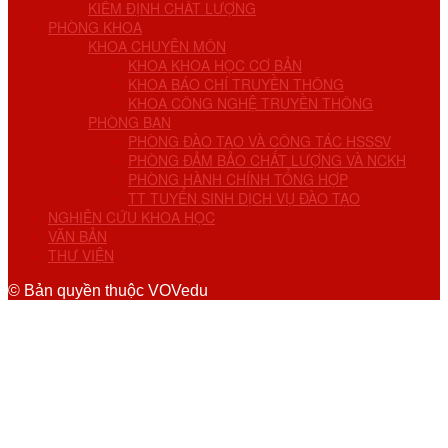
KIỂM ĐỊNH CHẤT LƯỢNG
PHÒNG KHOA
KHOA CHUYÊN MÔN
KHOA KHOA HỌC CƠ BẢN
KHOA BÁO CHÍ TRUYỀN THÔNG
KHOA CÔNG NGHỆ TRUYỀN THÔNG
PHÒNG BAN
PHÒNG ĐÀO TẠO VÀ CÔNG TÁC HSSSV
PHÒNG ĐẢM BẢO CHẤT LƯỢNG VÀ NCKH
PHÒNG HÀNH CHÍNH TỔNG HỢP
TT TUYỂN SINH DỊCH VỤ ĐÀO TẠO
NGHIÊN CỨU KHOA HỌC
VĂN BẢN
THƯ VIỆN
© Bản quyền thuộc VOVedu