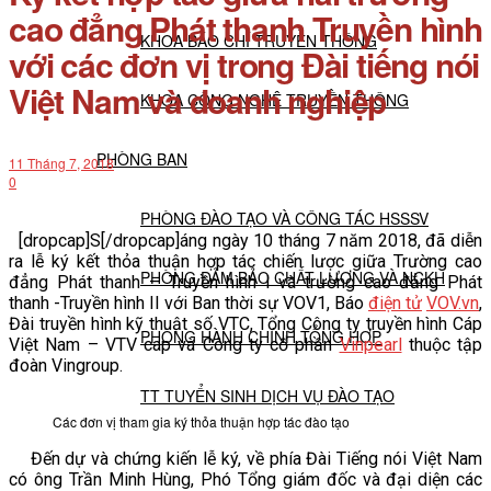
cao đẳng Phát thanh Truyền hình
KHOA BÁO CHÍ TRUYỀN THÔNG
với các đơn vị trong Đài tiếng nói
Việt Nam và doanh nghiệp
KHOA CÔNG NGHỆ TRUYỀN THÔNG
PHÒNG BAN
11 Tháng 7, 2018
0
PHÒNG ĐÀO TẠO VÀ CÔNG TÁC HSSSV
[dropcap]S[/dropcap]áng ngày 10 tháng 7 năm 2018, đã diễn
ra lễ ký kết thỏa thuận hợp tác chiến lược giữa Trường cao
PHÒNG ĐẢM BẢO CHẤT LƯỢNG VÀ NCKH
đẳng Phát thanh – Truyền hình I và trường cao đẳng Phát
thanh -Truyền hình II với Ban thời sự VOV1, Báo
điện tử
VOV.vn
,
Đài truyền hình kỹ thuật số VTC, Tổng Công ty truyền hình Cáp
PHÒNG HÀNH CHÍNH TỔNG HỢP
Việt Nam – VTV cap và Công ty cổ phần
Vinpearl
thuộc tập
đoàn Vingroup.
TT TUYỂN SINH DỊCH VỤ ĐÀO TẠO
Các đơn vị tham gia ký thỏa thuận hợp tác đào tạo
NGHIÊN CỨU KHOA HỌC
Đến dự và chứng kiến lễ ký, về phía Đài Tiếng nói Việt Nam
có ông Trần Minh Hùng, Phó Tổng giám đốc và đại diện các