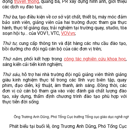
động
truyền thông
, quảng bá, PR xây dựng hình ảnh, giới thiệu
các dịch vụ đào tạo;
Thứ ba,
tạo điều kiện về cơ sở vật chất, thiết bị, máy móc đảm
bảo sinh viên, giảng viên của hai trường được tham gia thực
hành, thực tế giảng dạy, trải nghiệm tại trường quay, studio, tòa
soạn hội tụ… của VOV1, VTC,
VOV.vn
;
Thứ tư,
cung cấp thông tin và đặt hàng các nhu cầu đào tạo,
bồi dưỡng cho đội ngũ cán bộ của các đơn vị trên;
Thứ năm,
phối kết hợp trong
công tác nghiên cứu khoa học
,
sáng kiến cải tiến kinh nghiệm;
Thứ sáu,
hỗ trợ hai nhà trường đội ngũ giảng viên thỉnh giảng
giàu kinh nghiệm thực tế trong các lĩnh vực biên tập, quay
phim, đạo diễn, kỹ thuật, âm thanh, ánh sáng…Đồng thời, các
đơn vị cử cán bộ tham gia vào việc đánh giá chất lượng đào
tạo, xây dựng, thẩm định chương trình đào tạo phù hợp với
thực tiễn đời sống.
Ông Trương Anh Dũng, Phó Tổng Cục trưởng Tổng cục giáo dục nghề nghiệ
Phát biểu tại buổi lễ, ông Trương Anh Dũng, Phó Tổng Cục