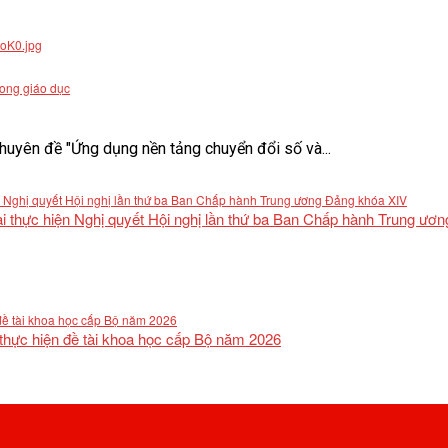
rong giáo dục
uyên đề "Ứng dụng nền tảng chuyển đổi số và...
khai thực hiện Nghị quyết Hội nghị lần thứ ba Ban Chấp hành Trung ư
 thực hiện đề tài khoa học cấp Bộ năm 2026