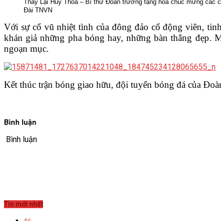
Thầy Lại Huy Thỏa – Bí thư Đoàn trường tặng hoa chúc mừng các c
Đài TNVN
VĂN BẢN
Với sự cổ vũ nhiệt tình của đông đảo cổ động viên, tinh
khán giả những pha bóng hay, những bàn thắng đẹp. Mỗi
THƯ VIỆN
ngoạn mục.
Kết thúc trận bóng giao hữu, đội tuyển bóng đá của Đoà
Bình luận
Bình luận
Tin mới nhất
All