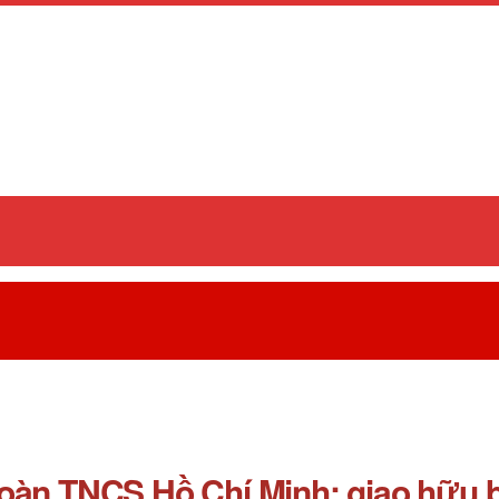
oàn TNCS Hồ Chí Minh: giao hữu bó