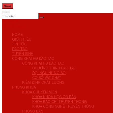
No Result
View All Result
HOME
GIỚI THIỆU
TIN TỨC
ĐÀO TẠO
TUYỂN SINH
CÔNG KHAI HĐ ĐÀO TẠO
CÔNG KHAI HĐ ĐÀO TẠO
CHƯƠNG TRÌNH ĐÀO TẠO
ĐỘI NGŨ NHÀ GIÁO
CƠ SỞ VẬT CHẤT
KIỂM ĐỊNH CHẤT LƯỢNG
PHÒNG KHOA
KHOA CHUYÊN MÔN
KHOA KHOA HỌC CƠ BẢN
KHOA BÁO CHÍ TRUYỀN THÔNG
KHOA CÔNG NGHỆ TRUYỀN THÔNG
PHÒNG BAN