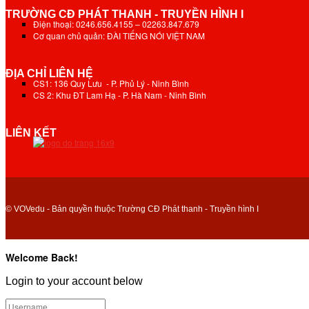
TRƯỜNG CĐ PHÁT THANH - TRUYỀN HÌNH I
Điện thoại: 0246.656.4155 – 02263.847.679
Cơ quan chủ quản: ĐÀI TIẾNG NÓI VIỆT NAM
ĐỊA CHỈ LIÊN HỆ
CS1: 136 Quy Lưu - P. Phủ Lý - Ninh Bình
CS 2: Khu ĐT Lam Hạ - P. Hà Nam - Ninh Bình
LIÊN KẾT
© VOVedu - Bản quyền thuộc Trường CĐ Phát thanh - Truyền hình I
Welcome Back!
Login to your account below