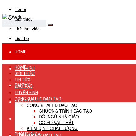
Home
Giới thiệu
Lịch làm việc
No Result
View All Result
Liên hệ
HOME
HOME
GIỚI THIỆU
GIỚI THIỆU
TIN TỨC
TIN TỨC
ĐÀO TẠO
TUYỂN SINH
CÔNG KHAI HĐ ĐÀO TẠO
ĐÀO TẠO
CÔNG KHAI HĐ ĐÀO TẠO
CHƯƠNG TRÌNH ĐÀO TẠO
ĐỘI NGŨ NHÀ GIÁO
TUYỂN SINH
CƠ SỞ VẬT CHẤT
KIỂM ĐỊNH CHẤT LƯỢNG
PHÒNG KHOA
CÔNG KHAI HĐ ĐÀO TẠO