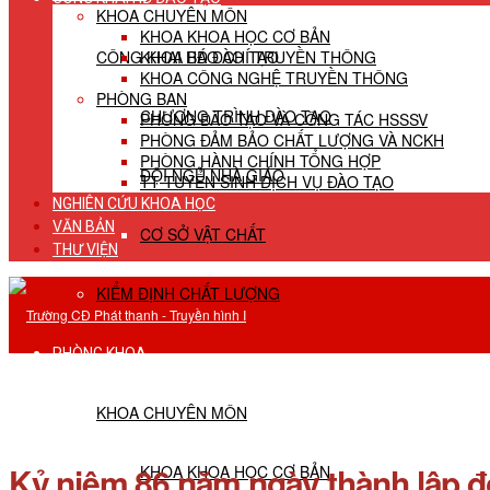
KHOA CHUYÊN MÔN
KHOA KHOA HỌC CƠ BẢN
CÔNG KHAI HĐ ĐÀO TẠO
KHOA BÁO CHÍ TRUYỀN THÔNG
KHOA CÔNG NGHỆ TRUYỀN THÔNG
PHÒNG BAN
CHƯƠNG TRÌNH ĐÀO TẠO
PHÒNG ĐÀO TẠO VÀ CÔNG TÁC HSSSV
PHÒNG ĐẢM BẢO CHẤT LƯỢNG VÀ NCKH
PHÒNG HÀNH CHÍNH TỔNG HỢP
ĐỘI NGŨ NHÀ GIÁO
TT TUYỂN SINH DỊCH VỤ ĐÀO TẠO
NGHIÊN CỨU KHOA HỌC
VĂN BẢN
CƠ SỞ VẬT CHẤT
THƯ VIỆN
KIỂM ĐỊNH CHẤT LƯỢNG
PHÒNG KHOA
KHOA CHUYÊN MÔN
Kỷ niệm 86 năm ngày thành lập đ
KHOA KHOA HỌC CƠ BẢN