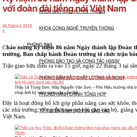
với đoàn đài tiếng nói Việt Nam
KHOA BÁO CHÍ TRUYỀN THÔNG
26 Tháng 4, 2018
KHOA CÔNG NGHỆ TRUYỀN THÔNG
0
PHÒNG BAN
C
hào mừng kỷ niệm 86 năm Ngày thành lập Đoàn tha
trường, Ban chấp hành Đoàn trường tổ chức trận bón
PHÒNG ĐÀO TẠO VÀ CÔNG TÁC HSSSV
Trận giao hữu diễn ra vào 15 giờ, ngày 22 tháng 3 tại s
PHÒNG ĐẢM BẢO CHẤT LƯỢNG VÀ NCKH
Thầy Lê Trung Sơn, thầy Nguyễn Văn Sơn – Phó Hiệu trưởng nhà t
chụp ảnh kỷ niệm cùng các cầu thủ
PHÒNG HÀNH CHÍNH TỔNG HỢP
Đây là hoạt động bổ ích góp phần nâng cao sức khỏe, thể 
các nhà trường; đồng thời tạo cơ hội cho cán bộ, giảng v
TT TUYỂN SINH DỊCH VỤ ĐÀO TẠO
Việt Nam.
NGHIÊN CỨU KHOA HỌC