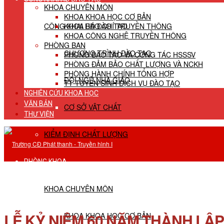
KHOA CHUYÊN MÔN
KHOA KHOA HỌC CƠ BẢN
CÔNG KHAI HĐ ĐÀO TẠO
KHOA BÁO CHÍ TRUYỀN THÔNG
KHOA CÔNG NGHỆ TRUYỀN THÔNG
PHÒNG BAN
CHƯƠNG TRÌNH ĐÀO TẠO
PHÒNG ĐÀO TẠO VÀ CÔNG TÁC HSSSV
PHÒNG ĐẢM BẢO CHẤT LƯỢNG VÀ NCKH
PHÒNG HÀNH CHÍNH TỔNG HỢP
ĐỘI NGŨ NHÀ GIÁO
TT TUYỂN SINH DỊCH VỤ ĐÀO TẠO
NGHIÊN CỨU KHOA HỌC
VĂN BẢN
CƠ SỞ VẬT CHẤT
THƯ VIỆN
KIỂM ĐỊNH CHẤT LƯỢNG
PHÒNG KHOA
KHOA CHUYÊN MÔN
LỄ KỶ NIỆM 60 NĂM THÀNH LẬ
KHOA KHOA HỌC CƠ BẢN