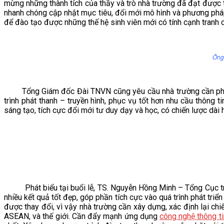
mừng những thành tích của thầy và trò nhà trường đã đạt được t
nhanh chóng cập nhật mục tiêu, đổi mới mô hình và phương pháp
để đào tạo được những thế hệ sinh viên mới có tính cạnh tranh c
Ông
Tổng Giám đốc Đài TNVN cũng yêu cầu nhà trường cần phải n
trình phát thanh – truyền hình, phục vụ tốt hơn nhu cầu thông 
sáng tạo, tích cực đổi mới tư duy dạy và học, có chiến lược dài
Phát biểu tại buổi lễ, TS. Nguyễn Hồng Minh – Tổng Cục trư
nhiều kết quả tốt đẹp, góp phần tích cực vào quá trình phát tri
được thay đổi, vì vậy nhà trường cần xây dựng, xác định lại chi
ASEAN, và thế giới. Cần đẩy mạnh ứng dụng
công nghệ thông ti