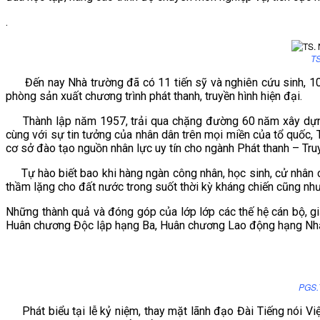
VĂN BẢN
.
THƯ VIỆN
TS
Đến nay Nhà trường đã có 11 tiến sỹ và nghiên cứu sinh, 100%
phòng sản xuất chương trình phát thanh, truyền hình hiện đại.
Thành lập năm 1957, trải qua chặng đường 60 năm xây dựng v
cùng với sự tin tưởng của nhân dân trên mọi miền của tổ quốc,
cơ sở đào tạo nguồn nhân lực uy tín cho ngành Phát thanh – Truy
Tự hào biết bao khi hàng ngàn công nhân, học sinh, cử nhân c
thầm lặng cho đất nước trong suốt thời kỳ kháng chiến cũng như 
Những thành quả và đóng góp của lớp lớp các thế hệ cán bộ, g
Huân chương Độc lập hạng Ba, Huân chương Lao động hạng Nhấ
PGS.
Phát biểu tại lễ kỷ niệm, thay mặt lãnh đạo Đài Tiếng nói 