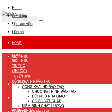
Home
Giới thiệu
Lịch làm việc
No Result
View All Result
Liên hệ
HOME
HOME
GIỚI THIỆU
GIỚI THIỆU
TIN TỨC
TIN TỨC
ĐÀO TẠO
TUYỂN SINH
CÔNG KHAI HĐ ĐÀO TẠO
ĐÀO TẠO
CÔNG KHAI HĐ ĐÀO TẠO
CHƯƠNG TRÌNH ĐÀO TẠO
ĐỘI NGŨ NHÀ GIÁO
TUYỂN SINH
CƠ SỞ VẬT CHẤT
KIỂM ĐỊNH CHẤT LƯỢNG
PHÒNG KHOA
CÔNG KHAI HĐ ĐÀO TẠO