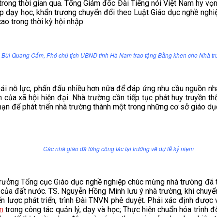
rong thời gian qua. Tổng Giám đốc Đài Tiếng nói Việt Nam hy vọn
 dạy học, khẩn trương chuyển đổi theo Luật Giáo dục nghề nghiệp;
ao trong thời kỳ hội nhập.
 Bùi Quang Cẩm, Phó chủ tịch UBND tỉnh Hà Nam trao tặng Bằng khen cho Nhà tr
ỗ lực, phấn đấu nhiều hơn nữa để đáp ứng nhu cầu nguồn nhân
tin của xã hội hiện đại. Nhà trường cần tiếp tục phát huy truyền 
 hạn để phát triển nhà trường thành một trong những cơ sở giáo dụ
Các nhà giáo đã từng công tác tại trường về dự lễ kỷ niệm
ởng Tổng cục Giáo dục nghề nghiệp chúc mừng nhà trường đã trả
ển của đất nước. TS. Nguyễn Hồng Minh lưu ý nhà trường, khi chuy
ến lược phát triển, trình Đài TNVN phê duyệt. Phải xác định được
n
trong công tác quản lý, dạy và học; Thực hiện chuẩn hóa trình 