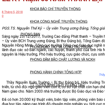
KHOA BÁO CHÍ TRUYỀN THÔNG
8 Tháng 5, 2018
0
KHOA CÔNG NGHỆ TRUYỀN THÔNG
PGS.TS. Nguyễn Thế Kỷ – Ủy viên Trung ương Đảng, Tổng giá
PHÒNG BAN
Sáng ngày 23/12/2017, Trường Cao đẳng Phát thanh – Truyền hì
– Ủy viên BCH Trung ương Đảng, Bí thư Đảng bộ, Tổng Giám đố
Nguyễn Hồng Minh- Tổng cục trưởng Tổng cục Giáo dục nghề ng
PHÒNG ĐÀO TẠO VÀ CÔNG TÁC HSSSV
lãnh đạo các sở ban ngành, các huyện, thành phố của tỉnh Hà N
nguyên là Hiệu trưởng, Phó hiệu trưởng, cựu giáo chức, cựu sinh
PHÒNG ĐẢM BẢO CHẤT LƯỢNG VÀ NCKH
PHÒNG HÀNH CHÍNH TỔNG HỢP
Thầy
Thầy Nguyễn Xuân Trường – Bí thư Đảng bộ, Hiệu trưởng Trườ
TT TUYỂN SINH DỊCH VỤ ĐÀO TẠO
triển, từ chỗ đội ngũ giáo viên còn ít, cơ sở vật chất còn hạn 
Nam giao cho. Năm 2003 nhà trường được Bộ Giáo dục và Đào tạ
NGHIÊN CỨU KHOA HỌC
Đã có hơn 20.000 kỹ thuật viên, biên tập viên, phóng viên báo c
đua học tập, nâng cao trình độ chuyên môn nghiệp vụ, tích cực n