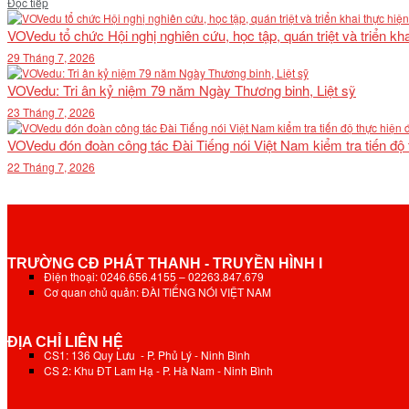
Details
Đọc tiếp
VOVedu tổ chức Hội nghị nghiên cứu, học tập, quán triệt và triển 
29 Tháng 7, 2026
VOVedu: Tri ân kỷ niệm 79 năm Ngày Thương binh, Liệt sỹ
23 Tháng 7, 2026
VOVedu đón đoàn công tác Đài Tiếng nói Việt Nam kiểm tra tiến độ
22 Tháng 7, 2026
TRƯỜNG CĐ PHÁT THANH - TRUYỀN HÌNH I
Điện thoại: 0246.656.4155 – 02263.847.679
Cơ quan chủ quản: ĐÀI TIẾNG NÓI VIỆT NAM
ĐỊA CHỈ LIÊN HỆ
CS1: 136 Quy Lưu - P. Phủ Lý - Ninh Bình
CS 2: Khu ĐT Lam Hạ - P. Hà Nam - Ninh Bình