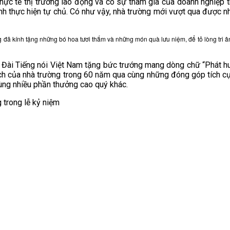
hực tế thị trường lao động và có sự tham gia của doanh nghiệp 
ình thực hiện tự chủ. Có như vậy, nhà trường mới vượt qua được n
g đã kính tặng những bó hoa tươi thắm và những món quà lưu niệm, để tỏ lòng tri â
ài Tiếng nói Việt Nam tặng bức trướng mang dòng chữ “Phát huy
tích của nhà trường trong 60 năm qua cùng những đóng góp tích cự
ng nhiều phần thưởng cao quý khác.
 trong lễ kỷ niệm