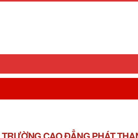
P TRƯỜNG CAO ĐẲNG PHÁT THAN