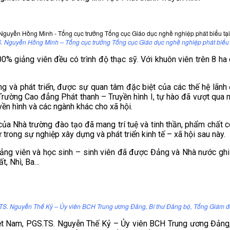
. Nguyễn Hồng Minh – Tổng cục trưởng Tổng cục Giáo dục nghề nghiệp phát biểu t
 giảng viên đều có trình độ thạc sỹ. Với khuôn viên trên 8 ha c
à phát triển, được sự quan tâm đặc biệt của các thế hệ lãnh đ
 Trường Cao đẳng Phát thanh – Truyền hình I, tự hào đã vượt qua 
ền hình và các ngành khác cho xã hội.
ủa Nhà trường đào tạo đã mang trí tuệ và tinh thần, phẩm chất 
trong sự nghiệp xây dựng và phát triển kinh tế – xã hội sau này.
iảng viên và học sinh – sinh viên đã được Đảng và Nhà nước gh
t, Nhì, Ba…
TS. Nguyễn Thế Kỷ – Ủy viên BCH Trung ương Đảng, Bí thư Đảng bộ, Tổng Giám 
Việt Nam, PGS.TS. Nguyễn Thế Kỷ – Ủy viên BCH Trung ương Đảng