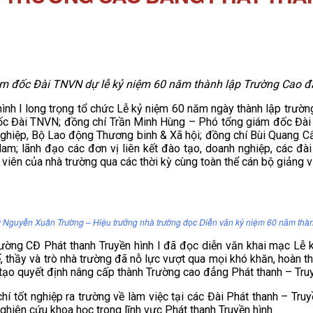
m đốc Đài TNVN dự lễ kỷ niệm 60 năm thành lập Trường Cao đẳ
nh I long trọng tổ chức Lễ kỷ niệm 60 năm ngày thành lập trườ
c Đài TNVN; đồng chí Trần Minh Hùng – Phó tổng giám đốc Đài 
hiệp, Bộ Lao động Thương binh & Xã hội; đồng chí Bùi Quang Cẩ
am; lãnh đạo các đơn vị liên kết đào tạo, doanh nghiệp, các đài
 viên của nhà trường qua các thời kỳ cùng toàn thể cán bộ giảng v
 Nguyễn Xuân Trường – Hiệu trưởng nhà trường đọc Diễn văn kỷ niệm 60 năm thàn
ng CĐ Phát thanh Truyền hình I đã đọc diễn văn khai mạc Lễ k
chế, thầy và trò nhà trường đã nỗ lực vượt qua mọi khó khăn, hoàn
o quyết định nâng cấp thành Trường cao đẳng Phát thanh – Truyề
hí tốt nghiệp ra trường về làm việc tại các Đài Phát thanh – Tru
ghiên cứu khoa học trong lĩnh vực Phát thanh Truyền hình