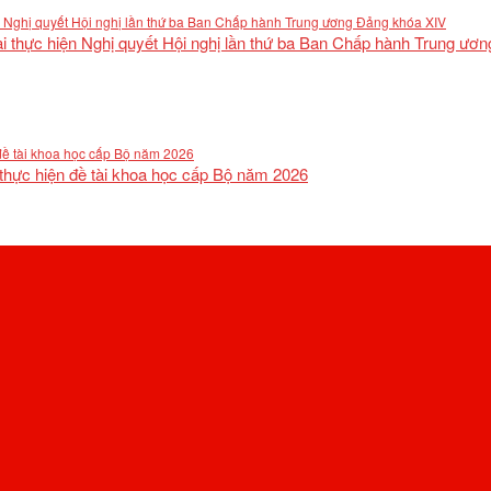
khai thực hiện Nghị quyết Hội nghị lần thứ ba Ban Chấp hành Trung ư
 thực hiện đề tài khoa học cấp Bộ năm 2026