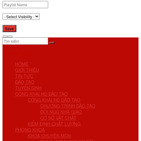
No Result
View All Result
HOME
GIỚI THIỆU
TIN TỨC
ĐÀO TẠO
TUYỂN SINH
CÔNG KHAI HĐ ĐÀO TẠO
CÔNG KHAI HĐ ĐÀO TẠO
CHƯƠNG TRÌNH ĐÀO TẠO
ĐỘI NGŨ NHÀ GIÁO
CƠ SỞ VẬT CHẤT
KIỂM ĐỊNH CHẤT LƯỢNG
PHÒNG KHOA
KHOA CHUYÊN MÔN