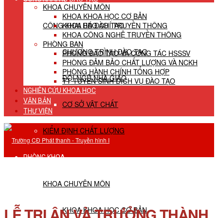
KHOA CHUYÊN MÔN
KHOA KHOA HỌC CƠ BẢN
CÔNG KHAI HĐ ĐÀO TẠO
KHOA BÁO CHÍ TRUYỀN THÔNG
KHOA CÔNG NGHỆ TRUYỀN THÔNG
PHÒNG BAN
CHƯƠNG TRÌNH ĐÀO TẠO
PHÒNG ĐÀO TẠO VÀ CÔNG TÁC HSSSV
PHÒNG ĐẢM BẢO CHẤT LƯỢNG VÀ NCKH
PHÒNG HÀNH CHÍNH TỔNG HỢP
ĐỘI NGŨ NHÀ GIÁO
TT TUYỂN SINH DỊCH VỤ ĐÀO TẠO
NGHIÊN CỨU KHOA HỌC
VĂN BẢN
CƠ SỞ VẬT CHẤT
THƯ VIỆN
KIỂM ĐỊNH CHẤT LƯỢNG
PHÒNG KHOA
KHOA CHUYÊN MÔN
LỄ TRI ÂN VÀ TRƯỞNG THÀNH
KHOA KHOA HỌC CƠ BẢN