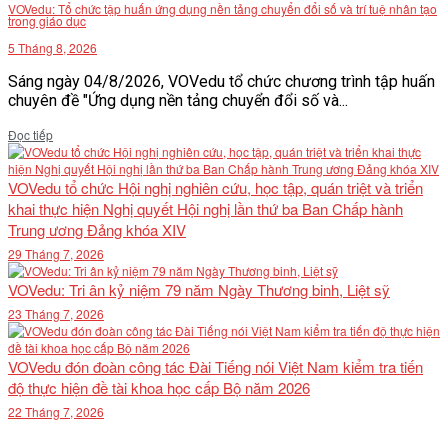
VOVedu: Tổ chức tập huấn ứng dụng nền tảng chuyển đổi số và trí tuệ nhân tạo
trong giáo dục
5 Tháng 8, 2026
Sáng ngày 04/8/2026, VOVedu tổ chức chương trình tập huấn
chuyên đề "Ứng dụng nền tảng chuyển đổi số và...
Details
Đọc tiếp
VOVedu tổ chức Hội nghị nghiên cứu, học tập, quán triệt và triển
khai thực hiện Nghị quyết Hội nghị lần thứ ba Ban Chấp hành
Trung ương Đảng khóa XIV
29 Tháng 7, 2026
VOVedu: Tri ân kỷ niệm 79 năm Ngày Thương binh, Liệt sỹ
23 Tháng 7, 2026
VOVedu đón đoàn công tác Đài Tiếng nói Việt Nam kiểm tra tiến
độ thực hiện đề tài khoa học cấp Bộ năm 2026
22 Tháng 7, 2026