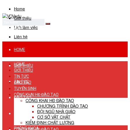
Home
Giới thiệu
Lịch làm việc
No Result
View All Result
Liên hệ
HOME
HOME
GIỚI THIỆU
GIỚI THIỆU
TIN TỨC
TIN TỨC
ĐÀO TẠO
TUYỂN SINH
CÔNG KHAI HĐ ĐÀO TẠO
ĐÀO TẠO
CÔNG KHAI HĐ ĐÀO TẠO
CHƯƠNG TRÌNH ĐÀO TẠO
ĐỘI NGŨ NHÀ GIÁO
TUYỂN SINH
CƠ SỞ VẬT CHẤT
KIỂM ĐỊNH CHẤT LƯỢNG
PHÒNG KHOA
CÔNG KHAI HĐ ĐÀO TẠO