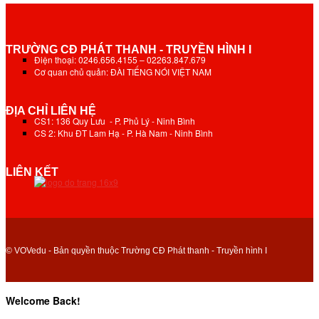
TRƯỜNG CĐ PHÁT THANH - TRUYỀN HÌNH I
Điện thoại: 0246.656.4155 – 02263.847.679
Cơ quan chủ quản: ĐÀI TIẾNG NÓI VIỆT NAM
ĐỊA CHỈ LIÊN HỆ
CS1: 136 Quy Lưu - P. Phủ Lý - Ninh Bình
CS 2: Khu ĐT Lam Hạ - P. Hà Nam - Ninh Bình
LIÊN KẾT
© VOVedu - Bản quyền thuộc Trường CĐ Phát thanh - Truyền hình I
Welcome Back!