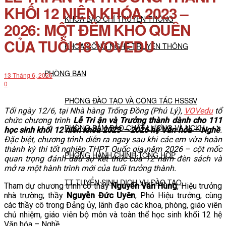
KHỐI 12 NIÊN KHÓA 2023 –
KHOA BÁO CHÍ TRUYỀN THÔNG
2026: MỘT ĐÊM KHÓ QUÊN
CỦA TUỔI 18 VOVEDU
KHOA CÔNG NGHỆ TRUYỀN THÔNG
PHÒNG BAN
13 Tháng 6, 2026
0
PHÒNG ĐÀO TẠO VÀ CÔNG TÁC HSSSV
Tối ngày 12/6, tại Nhà hàng Trống Đồng (Phủ Lý),
VOVedu
tổ
chức chương trình
Lễ Tri ân và Trưởng thành dành cho 111
PHÒNG ĐẢM BẢO CHẤT LƯỢNG VÀ NCKH
học sinh khối 12 niên khóa 2023 – 2026 hệ Văn hóa – Nghề
.
Đặc biệt, chương trình diễn ra ngay sau khi các em vừa hoàn
thành kỳ thi tốt nghiệp THPT Quốc gia năm 2026 – cột mốc
PHÒNG HÀNH CHÍNH TỔNG HỢP
quan trọng đánh dấu sự kết thúc của 12 năm đèn sách và
mở ra một hành trình mới của tuổi trưởng thành.
TT TUYỂN SINH DỊCH VỤ ĐÀO TẠO
Tham dự chương trình có thầy
Nguyễn Văn Hùng
, Hiệu trưởng
nhà trường; thầy
Nguyễn Đức Uyên
, Phó Hiệu trưởng; cùng
các thầy cô trong Đảng ủy, lãnh đạo các khoa, phòng, giáo viên
NGHIÊN CỨU KHOA HỌC
chủ nhiệm, giáo viên bộ môn và toàn thể học sinh khối 12 hệ
Văn hóa – Nghề.