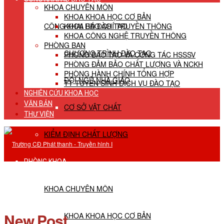
KHOA CHUYÊN MÔN
KHOA KHOA HỌC CƠ BẢN
CÔNG KHAI HĐ ĐÀO TẠO
KHOA BÁO CHÍ TRUYỀN THÔNG
KHOA CÔNG NGHỆ TRUYỀN THÔNG
PHÒNG BAN
CHƯƠNG TRÌNH ĐÀO TẠO
PHÒNG ĐÀO TẠO VÀ CÔNG TÁC HSSSV
PHÒNG ĐẢM BẢO CHẤT LƯỢNG VÀ NCKH
PHÒNG HÀNH CHÍNH TỔNG HỢP
ĐỘI NGŨ NHÀ GIÁO
TT TUYỂN SINH DỊCH VỤ ĐÀO TẠO
NGHIÊN CỨU KHOA HỌC
VĂN BẢN
CƠ SỞ VẬT CHẤT
THƯ VIỆN
KIỂM ĐỊNH CHẤT LƯỢNG
PHÒNG KHOA
KHOA CHUYÊN MÔN
New Post
KHOA KHOA HỌC CƠ BẢN