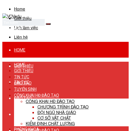
Home
Giới thiệu
Lịch làm việc
No Result
View All Result
Liên hệ
HOME
HOME
GIỚI THIỆU
GIỚI THIỆU
TIN TỨC
TIN TỨC
ĐÀO TẠO
TUYỂN SINH
CÔNG KHAI HĐ ĐÀO TẠO
ĐÀO TẠO
CÔNG KHAI HĐ ĐÀO TẠO
CHƯƠNG TRÌNH ĐÀO TẠO
ĐỘI NGŨ NHÀ GIÁO
TUYỂN SINH
CƠ SỞ VẬT CHẤT
KIỂM ĐỊNH CHẤT LƯỢNG
PHÒNG KHOA
CÔNG KHAI HĐ ĐÀO TẠO