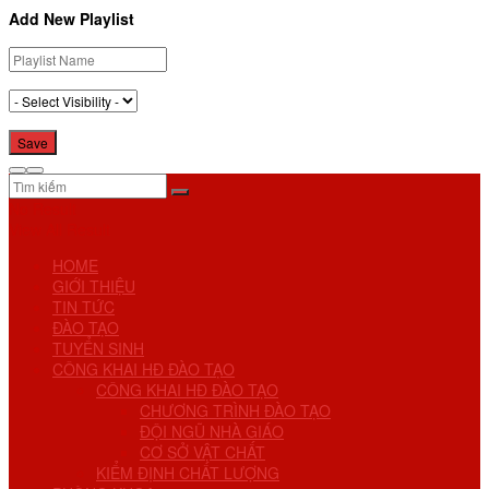
Add New Playlist
No Result
View All Result
HOME
GIỚI THIỆU
TIN TỨC
ĐÀO TẠO
TUYỂN SINH
CÔNG KHAI HĐ ĐÀO TẠO
CÔNG KHAI HĐ ĐÀO TẠO
CHƯƠNG TRÌNH ĐÀO TẠO
ĐỘI NGŨ NHÀ GIÁO
CƠ SỞ VẬT CHẤT
KIỂM ĐỊNH CHẤT LƯỢNG