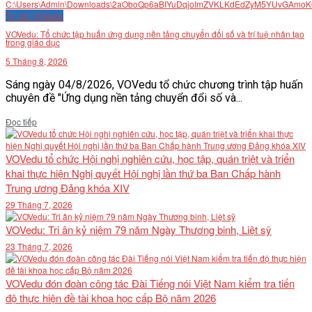
Tin tức VOVedu
VĂN BẢN
VOVedu: Tổ chức tập huấn ứng dụng nền tảng chuyển đổi số và trí tuệ nhân tạo
trong giáo dục
THƯ VIỆN
5 Tháng 8, 2026
Sáng ngày 04/8/2026, VOVedu tổ chức chương trình tập huấn
chuyên đề "Ứng dụng nền tảng chuyển đổi số và...
Details
Đọc tiếp
VOVedu tổ chức Hội nghị nghiên cứu, học tập, quán triệt và triển
khai thực hiện Nghị quyết Hội nghị lần thứ ba Ban Chấp hành
Trung ương Đảng khóa XIV
29 Tháng 7, 2026
VOVedu: Tri ân kỷ niệm 79 năm Ngày Thương binh, Liệt sỹ
23 Tháng 7, 2026
VOVedu đón đoàn công tác Đài Tiếng nói Việt Nam kiểm tra tiến
độ thực hiện đề tài khoa học cấp Bộ năm 2026