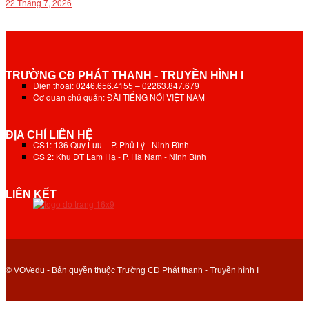
22 Tháng 7, 2026
TRƯỜNG CĐ PHÁT THANH - TRUYỀN HÌNH I
Điện thoại: 0246.656.4155 – 02263.847.679
Cơ quan chủ quản: ĐÀI TIẾNG NÓI VIỆT NAM
ĐỊA CHỈ LIÊN HỆ
CS1: 136 Quy Lưu - P. Phủ Lý - Ninh Bình
CS 2: Khu ĐT Lam Hạ - P. Hà Nam - Ninh Bình
LIÊN KẾT
© VOVedu - Bản quyền thuộc Trường CĐ Phát thanh - Truyền hình I