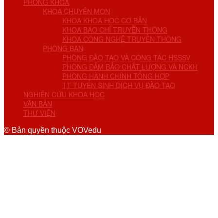
PHÒNG KHOA
KHOA CHUYÊN MÔN
KHOA KHOA HỌC CƠ BẢN
KHOA BÁO CHÍ TRUYỀN THÔNG
KHOA CÔNG NGHỆ TRUYỀN THÔNG
PHÒNG BAN
PHÒNG ĐÀO TẠO VÀ CÔNG TÁC HSSSV
PHÒNG ĐẢM BẢO CHẤT LƯỢNG VÀ NCKH
PHÒNG HÀNH CHÍNH TỔNG HỢP
TT TUYỂN SINH DỊCH VỤ ĐÀO TẠO
NGHIÊN CỨU KHOA HỌC
VĂN BẢN
THƯ VIỆN
© Bản quyền thuộc VOVedu