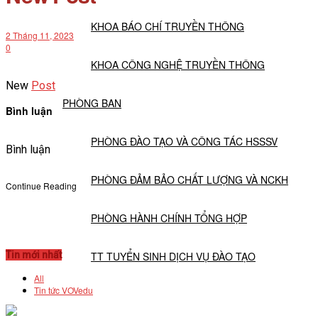
KHOA BÁO CHÍ TRUYỀN THÔNG
2 Tháng 11, 2023
0
KHOA CÔNG NGHỆ TRUYỀN THÔNG
New
Post
PHÒNG BAN
Bình luận
PHÒNG ĐÀO TẠO VÀ CÔNG TÁC HSSSV
Bình luận
PHÒNG ĐẢM BẢO CHẤT LƯỢNG VÀ NCKH
Continue Reading
PHÒNG HÀNH CHÍNH TỔNG HỢP
Tin mới nhất
TT TUYỂN SINH DỊCH VỤ ĐÀO TẠO
All
Tin tức VOVedu
NGHIÊN CỨU KHOA HỌC