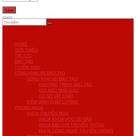
No Result
View All Result
HOME
GIỚI THIỆU
TIN TỨC
ĐÀO TẠO
TUYỂN SINH
CÔNG KHAI HĐ ĐÀO TẠO
CÔNG KHAI HĐ ĐÀO TẠO
CHƯƠNG TRÌNH ĐÀO TẠO
ĐỘI NGŨ NHÀ GIÁO
CƠ SỞ VẬT CHẤT
KIỂM ĐỊNH CHẤT LƯỢNG
PHÒNG KHOA
KHOA CHUYÊN MÔN
KHOA KHOA HỌC CƠ BẢN
KHOA BÁO CHÍ TRUYỀN THÔNG
KHOA CÔNG NGHỆ TRUYỀN THÔNG