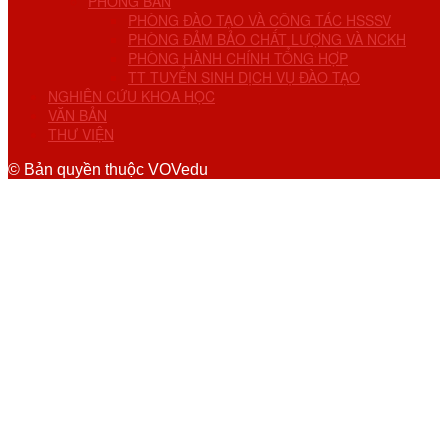
PHÒNG BAN
PHÒNG ĐÀO TẠO VÀ CÔNG TÁC HSSSV
PHÒNG ĐẢM BẢO CHẤT LƯỢNG VÀ NCKH
PHÒNG HÀNH CHÍNH TỔNG HỢP
TT TUYỂN SINH DỊCH VỤ ĐÀO TẠO
NGHIÊN CỨU KHOA HỌC
VĂN BẢN
THƯ VIỆN
© Bản quyền thuộc VOVedu