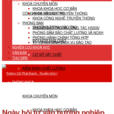
KHOA CHUYÊN MÔN
KHOA KHOA HỌC CƠ BẢN
CÔNG KHAI HĐ ĐÀO TẠO
KHOA BÁO CHÍ TRUYỀN THÔNG
KHOA CÔNG NGHỆ TRUYỀN THÔNG
PHÒNG BAN
CHƯƠNG TRÌNH ĐÀO TẠO
PHÒNG ĐÀO TẠO VÀ CÔNG TÁC HSSSV
PHÒNG ĐẢM BẢO CHẤT LƯỢNG VÀ NCKH
PHÒNG HÀNH CHÍNH TỔNG HỢP
ĐỘI NGŨ NHÀ GIÁO
TT TUYỂN SINH DỊCH VỤ ĐÀO TẠO
NGHIÊN CỨU KHOA HỌC
VĂN BẢN
CƠ SỞ VẬT CHẤT
THƯ VIỆN
KIỂM ĐỊNH CHẤT LƯỢNG
PHÒNG KHOA
KHOA CHUYÊN MÔN
Ngày hội tư vấn hướng nghiệp,
KHOA KHOA HỌC CƠ BẢN