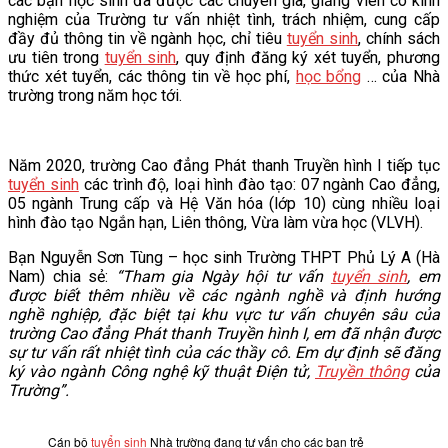
các bạn học sinh đã được các chuyên gia, giảng viên có kinh
nghiệm của Trường tư vấn nhiệt tình, trách nhiệm, cung cấp
đầy đủ thông tin về ngành học, chỉ tiêu
tuyển sinh
, chính sách
ưu tiên trong
tuyển sinh
, quy định đăng ký xét tuyển, phương
thức xét tuyển, các thông tin về học phí,
học bổng
… của Nhà
trường trong năm học tới.
Năm 2020, trường Cao đẳng Phát thanh Truyền hình I tiếp tục
tuyển sinh
các trình độ, loại hình đào tạo: 07 ngành Cao đẳng,
05 ngành Trung cấp và Hệ Văn hóa (lớp 10) cùng nhiều loại
hình đào tạo Ngắn hạn, Liên thông, Vừa làm vừa học (VLVH).
Bạn Nguyễn Sơn Tùng – học sinh Trường THPT Phủ Lý A (Hà
Nam) chia sẻ:
“Tham gia Ngày hội tư vấn
tuyển sinh
, em
được biết thêm nhiều về các ngành nghề và định hướng
nghề nghiệp, đặc biệt tại khu vực tư vấn chuyên sâu của
trường Cao đẳng Phát thanh Truyền hình I, em đã nhận được
sự tư vấn rất nhiệt tình của các thầy cô. Em dự định sẽ đăng
ký vào ngành Công nghệ kỹ thuật Điện tử,
Truyền thông
của
Trường”.
Cán bộ
tuyển sinh
Nhà trường đang tư vấn cho các bạn trẻ