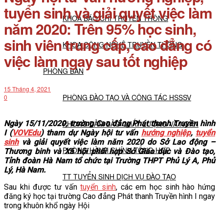
tuyển sinh và giải quyết việc làm
KHOA BÁO CHÍ TRUYỀN THÔNG
năm 2020: Trên 95% học sinh,
sinh viên trung cấp, cao đẳng có
KHOA CÔNG NGHỆ TRUYỀN THÔNG
việc làm ngay sau tốt nghiệp
PHÒNG BAN
15 Tháng 4, 2021
PHÒNG ĐÀO TẠO VÀ CÔNG TÁC HSSSV
0
Ngày 15/11/2020, trường Cao đẳng Phát thanh Truyền hình
PHÒNG ĐẢM BẢO CHẤT LƯỢNG VÀ NCKH
I (
VOVEdu
) tham dự Ngày hội tư vấn
hướng nghiệp
,
tuyển
sinh
và giải quyết việc làm năm 2020 do Sở Lao động –
PHÒNG HÀNH CHÍNH TỔNG HỢP
Thương binh và Xã hội phối hợp Sở Giáo dục và Đào tạo,
Tỉnh đoàn Hà Nam tổ chức tại Trường THPT Phủ Lý A, Phủ
Lý, Hà Nam.
TT TUYỂN SINH DỊCH VỤ ĐÀO TẠO
Sau khi được tư vấn
tuyển sinh
, các em học sinh hào hứng
đăng ký học tại trường Cao đẳng Phát thanh Truyền hình I ngay
NGHIÊN CỨU KHOA HỌC
trong khuôn khổ ngày Hội