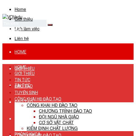
Home
Giới thiệu
Lịch làm việc
No Result
View All Result
Liên hệ
HOME
HOME
GIỚI THIỆU
GIỚI THIỆU
TIN TỨC
TIN TỨC
ĐÀO TẠO
TUYỂN SINH
CÔNG KHAI HĐ ĐÀO TẠO
ĐÀO TẠO
CÔNG KHAI HĐ ĐÀO TẠO
CHƯƠNG TRÌNH ĐÀO TẠO
ĐỘI NGŨ NHÀ GIÁO
TUYỂN SINH
CƠ SỞ VẬT CHẤT
KIỂM ĐỊNH CHẤT LƯỢNG
PHÒNG KHOA
CÔNG KHAI HĐ ĐÀO TẠO