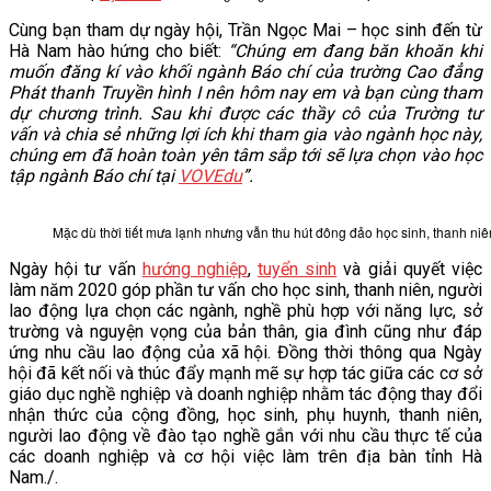
Cùng bạn tham dự ngày hội, Trần Ngọc Mai – học sinh đến từ
Hà Nam hào hứng cho biết:
“Chúng em đang băn khoăn khi
muốn đăng kí vào khối ngành Báo chí của trường Cao đẳng
Phát thanh Truyền hình I nên hôm nay em và bạn cùng tham
dự chương trình. Sau khi được các thầy cô của Trường tư
vấn và chia sẻ những lợi ích khi tham gia vào ngành học này,
chúng em đã hoàn toàn yên tâm sắp tới sẽ lựa chọn vào học
tập ngành Báo chí tại
VOVEdu
”.
Mặc dù thời tiết mưa lạnh nhưng vẫn thu hút đông đảo học sinh, thanh ni
Ngày hội tư vấn
hướng nghiệp
,
tuyển sinh
và giải quyết việc
làm năm 2020 góp phần tư vấn cho học sinh, thanh niên, người
lao động lựa chọn các ngành, nghề phù hợp với năng lực, sở
trường và nguyện vọng của bản thân, gia đình cũng như đáp
ứng nhu cầu lao động của xã hội. Đồng thời thông qua Ngày
hội đã kết nối và thúc đẩy mạnh mẽ sự hợp tác giữa các cơ sở
giáo dục nghề nghiệp và doanh nghiệp nhằm tác động thay đổi
nhận thức của cộng đồng, học sinh, phụ huynh, thanh niên,
người lao động về đào tạo nghề gắn với nhu cầu thực tế của
các doanh nghiệp và cơ hội việc làm trên địa bàn tỉnh Hà
Nam./.