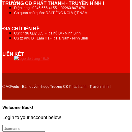
TRƯỜNG CĐ PHÁT THANH - TRUYỀN HÌNH I
Điện thoại: 0246.656.4155 – 02263.847.679
Cơ quan chủ quản: ĐÀI TIẾNG NÓI VIỆT NAM
ĐỊA CHỈ LIÊN HỆ
CS1: 136 Quy Lưu - P. Phủ Lý - Ninh Bình
CS 2: Khu ĐT Lam Hạ - P. Hà Nam - Ninh Bình
LIÊN KẾT
© VOVedu - Bản quyền thuộc Trường CĐ Phát thanh - Truyền hình I
Welcome Back!
Login to your account below