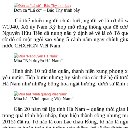
VĂN BẢN
Đơn ca “Lá cờ” – Bảo Thy trình bày
Có thể nhiều người chưa biết, người vẽ lá cờ đỏ sao
THƯ VIỆN
7/1940, Xứ ủy Nam Kỳ họp mở rộng thông qua đề cương 
Nguyễn Hữu Tiến đã nung nấu ý định sẽ vẽ lá cờ Tổ qu
cờ đỏ có một ngôi sao vàng 5 cánh nằm ngay chính giữa
nước CHXHCN Việt Nam.
Múa “Nét duyên Hà Nam”
Hình ảnh 10 nữ dân quân, thanh niên xung phong xã La
yêu nước. Tiếp bước những hy sinh của các thế hệ đi trư
Hà Nam như những bông hoa ngát hương, dưới sự lãnh đạ
Múa hát “Vinh quang Việt Nam”
Gần 20 năm tái lập tỉnh Hà Nam – quãng thời gian khô
trong quá trình hội nhập, thực hiện thành công những m
2015) đặt ra. Tự hào là con Lạc cháu Rồng, tự hào là n
chúng ta hoàn toàn tin tưởng vào thắng lợi sẽ đạt được tr