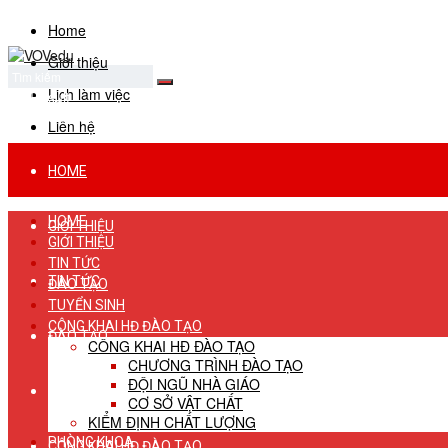
Home
Giới thiệu
Lịch làm việc
No Result
View All Result
Liên hệ
HOME
HOME
GIỚI THIỆU
GIỚI THIỆU
TIN TỨC
TIN TỨC
ĐÀO TẠO
TUYỂN SINH
CÔNG KHAI HĐ ĐÀO TẠO
ĐÀO TẠO
CÔNG KHAI HĐ ĐÀO TẠO
CHƯƠNG TRÌNH ĐÀO TẠO
ĐỘI NGŨ NHÀ GIÁO
TUYỂN SINH
CƠ SỞ VẬT CHẤT
KIỂM ĐỊNH CHẤT LƯỢNG
PHÒNG KHOA
CÔNG KHAI HĐ ĐÀO TẠO