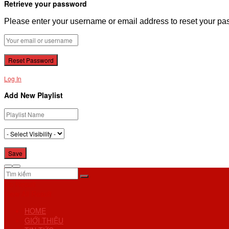
Retrieve your password
Please enter your username or email address to reset your pa
Log In
Add New Playlist
No Result
View All Result
HOME
GIỚI THIỆU