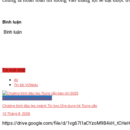
Bình luận
Bình luận
Tin mới nhất
All
Tin tức VOVedu
Công khai chương trình đào tạo
Chương trình đào tạo ngành Tin học Ứng dụng hệ Trung cấp
10 Tháng 8, 2026
https://drive.google.com/file/d/1vg67l1aCYzoM9B4iiH_tCHe