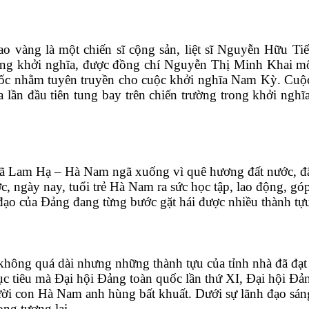
 vàng là một chiến sĩ cộng sản, liệt sĩ Nguyễn Hữu T
khởi nghĩa, được đồng chí Nguyễn Thị Minh Khai mô tả
ốc nhằm tuyên truyền cho cuộc khởi nghĩa Nam Kỳ. Cuộ
 lần đầu tiên tung bay trên chiến trường trong khởi ng
m Hạ – Hà Nam ngã xuống vì quê hương đất nước, đã tr
ớc, ngày nay, tuổi trẻ Hà Nam ra sức học tập, lao động, g
o của Đảng đang từng bước gặt hái được nhiều thành tựu 
ng quá dài nhưng những thành tựu của tỉnh nhà đã đạt đ
ục tiêu mà Đại hội Đảng toàn quốc lần thứ XI, Đại hội Đ
gười con Hà Nam anh hùng bất khuất. Dưới sự lãnh đạo sán
ong tương lai.