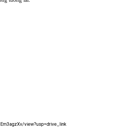
HEm3agzXv/view?usp=drive_link