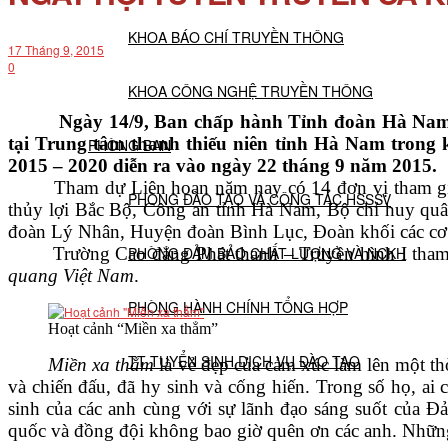
KHOA BÁO CHÍ TRUYỀN THÔNG
17 Tháng 9, 2015
0
KHOA CÔNG NGHỆ TRUYỀN THÔNG
Ngày 14/9, Ban chấp hành Tỉnh đoàn Hà Nam tổ c
tại Trung tâm thanh thiếu niên tỉnh Hà Nam trong
PHÒNG BAN
2015 – 2020 diễn ra vào ngày 22 tháng 9 năm 2015.
Tham dự Liên hoan năm nay có 14 đơn vị tham gia: 
PHÒNG ĐÀO TẠO VÀ CÔNG TÁC HSSSV
thủy lợi Bắc Bộ, Công an tỉnh Hà Nam, Bộ chỉ huy q
đoàn Lý Nhân, Huyện đoàn Bình Lục, Đoàn khối các cơ 
Trường Cao đẳng Phát thanh – Truyền hình I tham d
PHÒNG ĐẢM BẢO CHẤT LƯỢNG VÀ NCKH
quang Việt Nam
.
PHÒNG HÀNH CHÍNH TỔNG HỢP
Hoạt cảnh “Miền xa thẳm”
TT TUYỂN SINH DỊCH VỤ ĐÀO TẠO
Miền xa thẳm
là vẻ đẹp của cảm xúc làm lên một th
và chiến đấu, đã hy sinh và cống hiến. Trong số họ, ai 
sinh của các anh cùng với sự lãnh đạo sáng suốt của Đ
NGHIÊN CỨU KHOA HỌC
quốc và đồng đội không bao giờ quên ơn các anh. Những