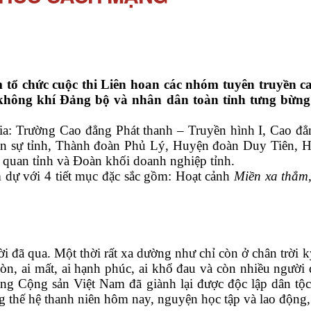
hức cuộc thi Liên hoan các nhóm tuyên truyền ca 
 không khí Đảng bộ và nhân dân toàn tỉnh tưng bừn
Trường Cao đẳng Phát thanh – Truyền hình I, Cao đ
uân sự tỉnh, Thành đoàn Phủ Lý, Huyện đoàn Duy Tiên
quan tỉnh và Đoàn khối doanh nghiệp tỉnh.
ự với 4 tiết mục đặc sắc gồm: Hoạt cảnh
Miền xa thẳm
ời đã qua. Một thời rất xa dường như chỉ còn ở chân trờ
còn, ai mất, ai hạnh phúc, ai khổ đau và còn nhiều người
ảng Cộng sản Việt Nam đã giành lại được độc lập dân t
 thế hệ thanh niên hôm nay, nguyện học tập và lao động,