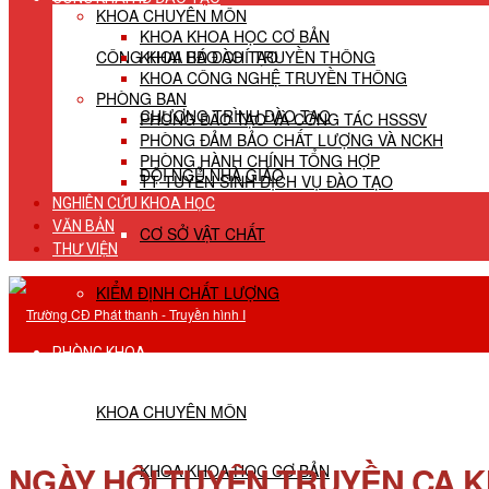
KHOA CHUYÊN MÔN
KHOA KHOA HỌC CƠ BẢN
CÔNG KHAI HĐ ĐÀO TẠO
KHOA BÁO CHÍ TRUYỀN THÔNG
KHOA CÔNG NGHỆ TRUYỀN THÔNG
PHÒNG BAN
CHƯƠNG TRÌNH ĐÀO TẠO
PHÒNG ĐÀO TẠO VÀ CÔNG TÁC HSSSV
PHÒNG ĐẢM BẢO CHẤT LƯỢNG VÀ NCKH
PHÒNG HÀNH CHÍNH TỔNG HỢP
ĐỘI NGŨ NHÀ GIÁO
TT TUYỂN SINH DỊCH VỤ ĐÀO TẠO
NGHIÊN CỨU KHOA HỌC
VĂN BẢN
CƠ SỞ VẬT CHẤT
THƯ VIỆN
KIỂM ĐỊNH CHẤT LƯỢNG
PHÒNG KHOA
KHOA CHUYÊN MÔN
NGÀY HỘI TUYÊN TRUYỀN CA 
KHOA KHOA HỌC CƠ BẢN