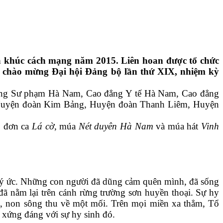
khúc cách mạng năm 2015. Liên hoan được tổ chức
g chào mừng Đại hội Đảng bộ lần thứ XIX, nhiệm kỳ
ẳng Sư phạm Hà Nam, Cao đẳng Y tế Hà Nam, Cao đẳng
, Huyện đoàn Kim Bảng, Huyện đoàn Thanh Liêm, Huyện
, đơn ca
Lá cờ
, múa
Nét duyên Hà Nam
và múa hát
Vinh
i ký ức. Những con người đã dũng cảm quên mình, đã sống
 đã nằm lại trên cánh rừng trường sơn huyền thoại. Sự hy
ộc, non sông thu về một mối. Trên mọi miền xa thẳm, Tổ
 xứng đáng với sự hy sinh đó.