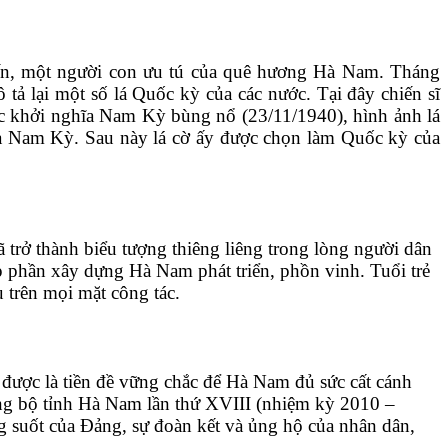
iến, một người con ưu tú của quê hương Hà Nam. Tháng
 lại một số lá Quốc kỳ của các nước. Tại đây chiến sĩ
c khởi nghĩa Nam Kỳ bùng nổ (23/11/1940), hình ảnh lá
hĩa Nam Kỳ. Sau này lá cờ ấy được chọn làm Quốc kỳ của
ở thành biểu tượng thiêng liêng trong lòng người dân
óp phần xây dựng Hà Nam phát triển, phồn vinh. Tuổi trẻ
trên mọi mặt công tác.
ược là tiền đề vững chắc để Hà Nam đủ sức cất cánh
ảng bộ tỉnh Hà Nam lần thứ XVIII (nhiệm kỳ 2010 –
g suốt của Đảng, sự đoàn kết và ủng hộ của nhân dân,