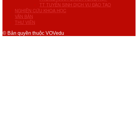
TT TUYỂN SINH DỊCH VỤ ĐÀO TẠO
NGHIÊN CỨU KHOA HỌC
VĂN BẢN
THƯ VIỆN
© Bản quyền thuộc VOVedu