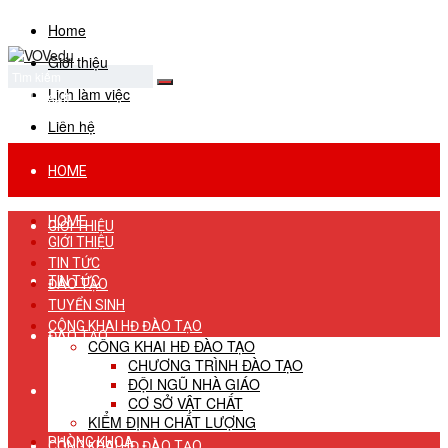
Home
Giới thiệu
Lịch làm việc
No Result
View All Result
Liên hệ
HOME
HOME
GIỚI THIỆU
GIỚI THIỆU
TIN TỨC
TIN TỨC
ĐÀO TẠO
TUYỂN SINH
CÔNG KHAI HĐ ĐÀO TẠO
ĐÀO TẠO
CÔNG KHAI HĐ ĐÀO TẠO
CHƯƠNG TRÌNH ĐÀO TẠO
ĐỘI NGŨ NHÀ GIÁO
TUYỂN SINH
CƠ SỞ VẬT CHẤT
KIỂM ĐỊNH CHẤT LƯỢNG
PHÒNG KHOA
CÔNG KHAI HĐ ĐÀO TẠO