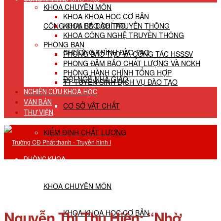
KHOA CHUYÊN MÔN
KHOA KHOA HỌC CƠ BẢN
CÔNG KHAI HĐ ĐÀO TẠO
KHOA BÁO CHÍ TRUYỀN THÔNG
KHOA CÔNG NGHỆ TRUYỀN THÔNG
PHÒNG BAN
CHƯƠNG TRÌNH ĐÀO TẠO
PHÒNG ĐÀO TẠO VÀ CÔNG TÁC HSSSV
PHÒNG ĐẢM BẢO CHẤT LƯỢNG VÀ NCKH
PHÒNG HÀNH CHÍNH TỔNG HỢP
ĐỘI NGŨ NHÀ GIÁO
TT TUYỂN SINH DỊCH VỤ ĐÀO TẠO
NGHIÊN CỨU KHOA HỌC
VĂN BẢN
CƠ SỞ VẬT CHẤT
THƯ VIỆN
KIỂM ĐỊNH CHẤT LƯỢNG
PHÒNG KHOA
KHOA CHUYÊN MÔN
Nguyễn Thị Thu Hiên: “Nhờ
KHOA KHOA HỌC CƠ BẢN