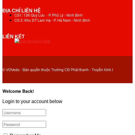
ĐỊA CHỈ LIÊN HỆ
CS1: 136 Quy Lưu - P. Phủ Lý - Ninh Bình
CS 2: Khu ĐT Lam Hạ - P. Hà Nam - Ninh Bình
LIÊN KẾT
© VOVedu - Bản quyền thuộc Trường CĐ Phát thanh - Truyền hình I
Welcome Back!
Login to your account below