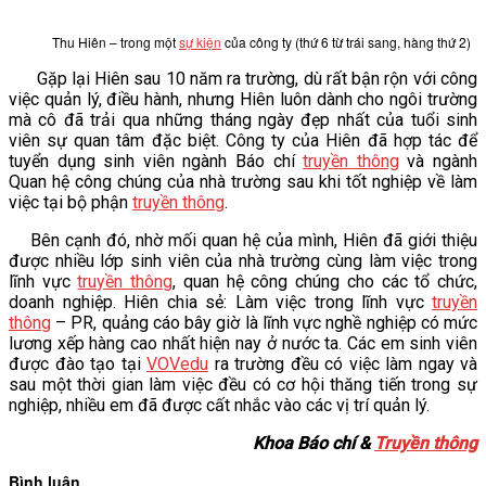
Thu Hiên – trong một
sự kiện
của công ty (thứ 6 từ trái sang, hàng thứ 2)
Gặp lại Hiên sau 10 năm ra trường, dù rất bận rộn với công
việc quản lý, điều hành, nhưng Hiên luôn dành cho ngôi trường
mà cô đã trải qua những tháng ngày đẹp nhất của tuổi sinh
viên sự quan tâm đặc biệt. Công ty của Hiên đã hợp tác để
tuyển dụng sinh viên ngành Báo chí
truyền thông
và ngành
Quan hệ công chúng của nhà trường sau khi tốt nghiệp về làm
việc tại bộ phận
truyền thông
.
Bên cạnh đó, nhờ mối quan hệ của mình, Hiên đã giới thiệu
được nhiều lớp sinh viên của nhà trường cùng làm việc trong
lĩnh vực
truyền thông
, quan hệ công chúng cho các tổ chức,
doanh nghiệp. Hiên chia sẻ: Làm việc trong lĩnh vực
truyền
thông
– PR, quảng cáo bây giờ là lĩnh vực nghề nghiệp có mức
lương xếp hàng cao nhất hiện nay ở nước ta. Các em sinh viên
được đào tạo tại
VOVedu
ra trường đều có việc làm ngay và
sau một thời gian làm việc đều có cơ hội thăng tiến trong sự
nghiệp, nhiều em đã được cất nhắc vào các vị trí quản lý.
Khoa Báo chí &
Truyền thông
Bình luận