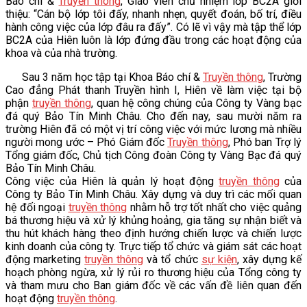
Báo chí &
Truyền thông
, Giáo viên chủ nhiệm lớp BC2A giới
thiệu: “Cán bộ lớp tôi đấy, nhanh nhẹn, quyết đoán, bố trí, điều
VĂN BẢN
hành công việc của lớp đâu ra đấy”. Có lẽ vì vậy mà tập thể lớp
BC2A của Hiên luôn là lớp đứng đầu trong các hoạt động của
khoa và của nhà trường.
THƯ VIỆN
Sau 3 năm học tập tại Khoa Báo chí &
Truyền thông
, Trường
Cao đẳng Phát thanh Truyền hình I, Hiên về làm việc tại bộ
phận
truyền thông
, quan hệ công chúng của Công ty Vàng bạc
đá quý Bảo Tín Minh Châu. Cho đến nay, sau mười năm ra
trường Hiên đã có một vị trí công việc với mức lương mà nhiều
người mong ước – Phó Giám đốc
Truyền thông
, Phó ban Trợ lý
Tổng giám đốc, Chủ tịch Công đoàn Công ty Vàng Bạc đá quý
Bảo Tín Minh Châu.
Công việc của Hiên là quản lý hoạt động
truyền thông
của
Công ty Bảo Tín Minh Châu. Xây dựng và duy trì các mối quan
hệ đối ngoại
truyền thông
nhằm hỗ trợ tốt nhất cho việc quảng
bá thương hiệu và xử lý khủng hoảng, gia tăng sự nhận biết và
thu hút khách hàng theo định hướng chiến lược và chiến lược
kinh doanh của công ty. Trực tiếp tổ chức và giám sát các hoạt
động marketing
truyền thông
và tổ chức
sự kiện
, xây dựng kế
hoạch phòng ngừa, xử lý rủi ro thương hiệu của Tổng công ty
và tham mưu cho Ban giám đốc về các vấn đề liên quan đến
hoạt động
truyền thông
.