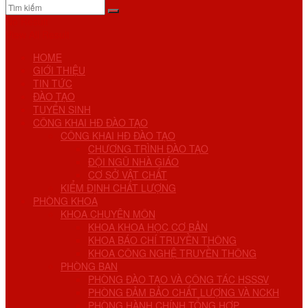
No Result
View All Result
HOME
GIỚI THIỆU
TIN TỨC
ĐÀO TẠO
TUYỂN SINH
CÔNG KHAI HĐ ĐÀO TẠO
CÔNG KHAI HĐ ĐÀO TẠO
CHƯƠNG TRÌNH ĐÀO TẠO
ĐỘI NGŨ NHÀ GIÁO
CƠ SỞ VẬT CHẤT
KIỂM ĐỊNH CHẤT LƯỢNG
PHÒNG KHOA
KHOA CHUYÊN MÔN
KHOA KHOA HỌC CƠ BẢN
KHOA BÁO CHÍ TRUYỀN THÔNG
KHOA CÔNG NGHỆ TRUYỀN THÔNG
PHÒNG BAN
PHÒNG ĐÀO TẠO VÀ CÔNG TÁC HSSSV
PHÒNG ĐẢM BẢO CHẤT LƯỢNG VÀ NCKH
PHÒNG HÀNH CHÍNH TỔNG HỢP