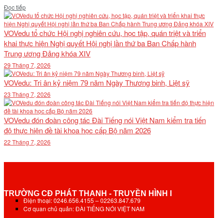
Details
Đọc tiếp
VOVedu tổ chức Hội nghị nghiên cứu, học tập, quán triệt và triển
khai thực hiện Nghị quyết Hội nghị lần thứ ba Ban Chấp hành
Trung ương Đảng khóa XIV
29 Tháng 7, 2026
VOVedu: Tri ân kỷ niệm 79 năm Ngày Thương binh, Liệt sỹ
23 Tháng 7, 2026
VOVedu đón đoàn công tác Đài Tiếng nói Việt Nam kiểm tra tiến
độ thực hiện đề tài khoa học cấp Bộ năm 2026
22 Tháng 7, 2026
TRƯỜNG CĐ PHÁT THANH - TRUYỀN HÌNH I
Điện thoại: 0246.656.4155 – 02263.847.679
Cơ quan chủ quản: ĐÀI TIẾNG NÓI VIỆT NAM