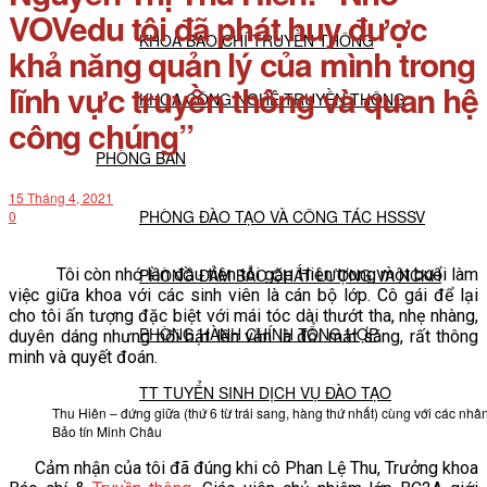
VOVedu tôi đã phát huy được
KHOA BÁO CHÍ TRUYỀN THÔNG
khả năng quản lý của mình trong
lĩnh vực truyền thông và quan hệ
KHOA CÔNG NGHỆ TRUYỀN THÔNG
công chúng”
PHÒNG BAN
15 Tháng 4, 2021
PHÒNG ĐÀO TẠO VÀ CÔNG TÁC HSSSV
0
Tôi còn nhớ lần đầu tiên tôi gặp Hiên trong một buổi làm
PHÒNG ĐẢM BẢO CHẤT LƯỢNG VÀ NCKH
việc giữa khoa với các sinh viên là cán bộ lớp. Cô gái để lại
cho tôi ấn tượng đặc biệt với mái tóc dài thướt tha, nhẹ nhàng,
PHÒNG HÀNH CHÍNH TỔNG HỢP
duyên dáng nhưng nổi bật lên vẫn là đôi mắt sáng, rất thông
minh và quyết đoán.
TT TUYỂN SINH DỊCH VỤ ĐÀO TẠO
Thu Hiên – đứng giữa (thứ 6 từ trái sang, hàng thứ nhất) cùng với các nhâ
Bảo tín Minh Châu
NGHIÊN CỨU KHOA HỌC
Cảm nhận của tôi đã đúng khi cô Phan Lệ Thu, Trưởng khoa