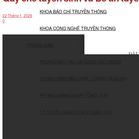
KHOA BÁO CHÍ TRUYỀN THÔNG
22 Tháng 1, 2026
0
KHOA CÔNG NGHỆ TRUYỀN THÔNG
PHÒNG BAN
PHÒNG ĐÀO TẠO VÀ CÔNG TÁC HSSSV
PHÒNG ĐẢM BẢO CHẤT LƯỢNG VÀ NCKH
PHÒNG HÀNH CHÍNH TỔNG HỢP
TT TUYỂN SINH DỊCH VỤ ĐÀO TẠO
NGHIÊN CỨU KHOA HỌC