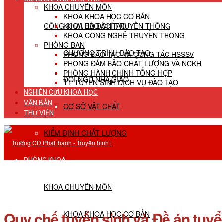
KHOA CHUYÊN MÔN
KHOA KHOA HỌC CƠ BẢN
CÔNG KHAI HĐ ĐÀO TẠO
KHOA BÁO CHÍ TRUYỀN THÔNG
KHOA CÔNG NGHỆ TRUYỀN THÔNG
PHÒNG BAN
CHƯƠNG TRÌNH ĐÀO TẠO
PHÒNG ĐÀO TẠO VÀ CÔNG TÁC HSSSV
PHÒNG ĐẢM BẢO CHẤT LƯỢNG VÀ NCKH
PHÒNG HÀNH CHÍNH TỔNG HỢP
ĐỘI NGŨ NHÀ GIÁO
TT TUYỂN SINH DỊCH VỤ ĐÀO TẠO
NGHIÊN CỨU KHOA HỌC
VĂN BẢN
CƠ SỞ VẬT CHẤT
THƯ VIỆN
KIỂM ĐỊNH CHẤT LƯỢNG
PHÒNG KHOA
KHOA CHUYÊN MÔN
Quy chế tuyển sinh và Đề án tuy
KHOA KHOA HỌC CƠ BẢN