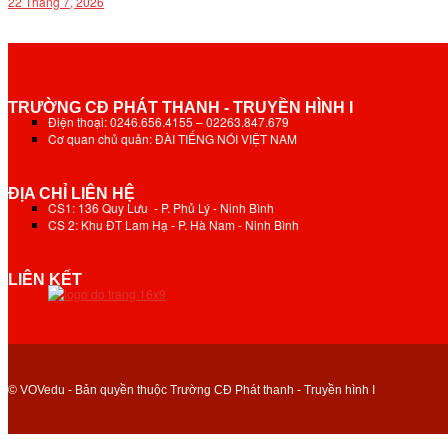
22 Tháng 7, 2026
TRƯỜNG CĐ PHÁT THANH - TRUYỀN HÌNH I
Điện thoại: 0246.656.4155 – 02263.847.679
Cơ quan chủ quản: ĐÀI TIẾNG NÓI VIỆT NAM
ĐỊA CHỈ LIÊN HỆ
CS1: 136 Quy Lưu - P. Phủ Lý - Ninh Bình
CS 2: Khu ĐT Lam Hạ - P. Hà Nam - Ninh Bình
LIÊN KẾT
© VOVedu - Bản quyền thuộc Trường CĐ Phát thanh - Truyền hình I