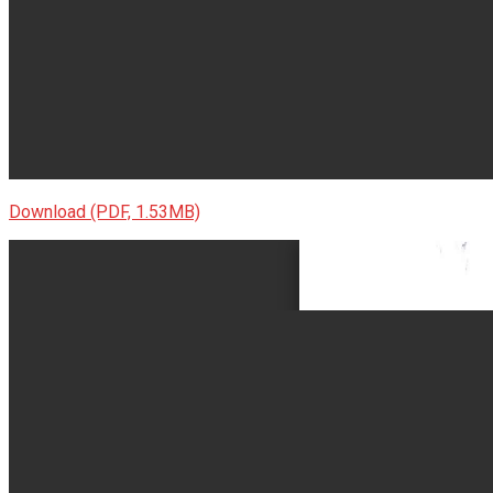
VĂN BẢN
THƯ VIỆN
Download (PDF, 1.53MB)