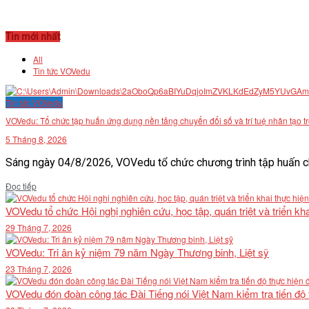
Tin mới nhất
All
Tin tức VOVedu
Tin tức VOVedu
VOVedu: Tổ chức tập huấn ứng dụng nền tảng chuyển đổi số và trí tuệ nhân tạo t
5 Tháng 8, 2026
Sáng ngày 04/8/2026, VOVedu tổ chức chương trình tập huấn ch
Details
Đọc tiếp
VOVedu tổ chức Hội nghị nghiên cứu, học tập, quán triệt và triển 
29 Tháng 7, 2026
VOVedu: Tri ân kỷ niệm 79 năm Ngày Thương binh, Liệt sỹ
23 Tháng 7, 2026
VOVedu đón đoàn công tác Đài Tiếng nói Việt Nam kiểm tra tiến độ