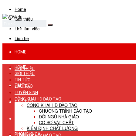
Home
Giới thiệu
Lịch làm việc
No Result
View All Result
Liên hệ
HOME
HOME
GIỚI THIỆU
GIỚI THIỆU
TIN TỨC
TIN TỨC
ĐÀO TẠO
TUYỂN SINH
CÔNG KHAI HĐ ĐÀO TẠO
ĐÀO TẠO
CÔNG KHAI HĐ ĐÀO TẠO
CHƯƠNG TRÌNH ĐÀO TẠO
ĐỘI NGŨ NHÀ GIÁO
TUYỂN SINH
CƠ SỞ VẬT CHẤT
KIỂM ĐỊNH CHẤT LƯỢNG
PHÒNG KHOA
CÔNG KHAI HĐ ĐÀO TẠO